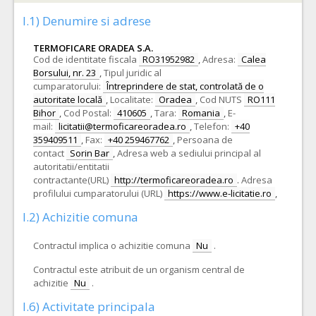
I.1) Denumire si adrese
TERMOFICARE ORADEA S.A.
Cod de identitate fiscala
RO31952982
,
Adresa:
Calea
Borsului, nr. 23
,
Tipul juridic al
cumparatorului:
Întreprindere de stat, controlată de o
autoritate locală
,
Localitate:
Oradea
,
Cod NUTS
RO111
Bihor
,
Cod Postal:
410605
,
Tara:
Romania
,
E-
mail:
licitatii@termoficareoradea.ro
,
Telefon:
+40
359409511
,
Fax:
+40 259467762
,
Persoana de
contact
Sorin Bar
,
Adresa web a sediului principal al
autoritatii/entitatii
contractante(URL)
http://termoficareoradea.ro
.
Adresa
profilului cumparatorului (URL)
https://www.e-licitatie.ro
,
I.2) Achizitie comuna
Contractul implica o achizitie comuna
Nu
.
Contractul este atribuit de un organism central de
achizitie
Nu
.
I.6) Activitate principala