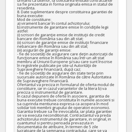
urmand ca ulterior, la solicitarea entitatii contractante 
sa fie prezentata in forma originala emisa in statul de 
resedinta.

8. Date suplimentare despre constituirea garantiei de 
buna executie:

Mod de constituire:

a) virament bancar în contul achizitorului;

b) instrumente de garantare emise în condiţiile legii 
astfel:

(i) scrisori de garanţie emise de instituţii de credit 
bancare din România sau din alt stat;

(ii) scrisori de garanţie emise de instituţii financiare 
nebancare din România sau din alt stat;

(iii) asigurări de garanţii emise:

- fie de societăţi de asigurare care deţin autorizaţii de 
funcţionare emise în România sau într-un alt stat 
membru al Uniunii Europene şi/sau care sunt înscrise 
în registrele publicate pe site-ul Autorităţii de 
Supraveghere Financiară, după caz;

- fie de societăţi de asigurare din state terţe prin 
sucursale autorizate în România de către Autoritatea 
de Supraveghere Financiară.

Ofertantul va preciza in formularul de oferta modul de 
constituire, iar in cazul variantelor de la litera b) va 
preciza si instrumentul de garantare.

În cazul depunerii de oferte în asociere, garantia de 
buna executie trebuie constituita în numele asocierii si 
sa cuprinda mentiunea expresa ca acopera în mod 
solidar toti membrii grupului de operatori economici. 
Garantia trebuie sa fie irevocabila, iar plata garantiei 
se va executa neconditionat. Contractantul va preda 
achizitorului instrumentul de garantare, in original, in 
cuantumul si pentru perioada prevazuta in 
documentatia de atribuire, în termen de 5 zile 
lucratoare de la semnarea contractului, care se va 