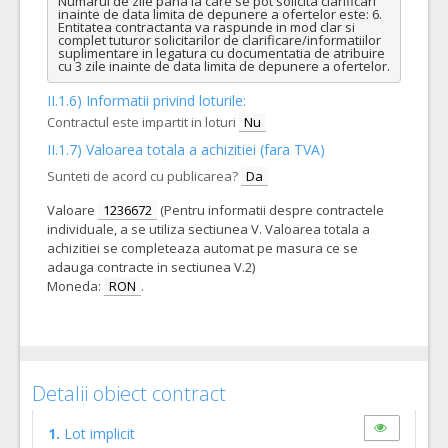
Numarul de zile pana la care se pot solicita clarificari 
inainte de data limita de depunere a ofertelor este: 6. 

Entitatea contractanta va raspunde in mod clar si 
complet tuturor solicitarilor de clarificare/informatiilor 
suplimentare in legatura cu documentatia de atribuire 
cu 3 zile inainte de data limita de depunere a ofertelor.
II.1.6) Informatii privind loturile:
Contractul este impartit in loturi
Nu
II.1.7) Valoarea totala a achizitiei (fara TVA)
Sunteti de acord cu publicarea?
Da
Valoare
1236672
(Pentru informatii despre contractele
individuale, a se utiliza sectiunea V. Valoarea totala a
achizitiei se completeaza automat pe masura ce se
adauga contracte in sectiunea V.2)
Moneda:
RON
.
Detalii obiect contract
1.
Lot implicit