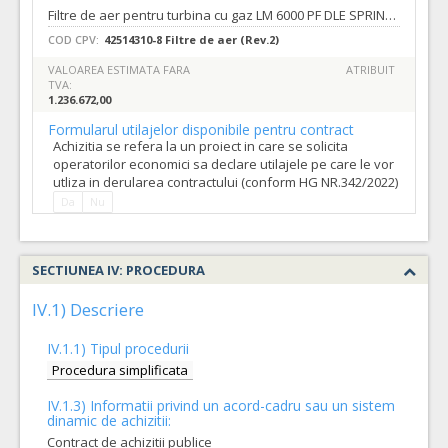
Filtre de aer pentru turbina cu gaz LM 6000 PF DLE SPRINT, in cantitatile prevazute in Caietul de sarcini si anexa sa. Nota: Se accepta numai oferte depuse pentru intreaga cantitate de produse, solicitate prin Caietul de sarcini si anexa sa.
COD CPV:
42514310-8 Filtre de aer (Rev.2)
VALOAREA ESTIMATA FARA
ATRIBUIT
TVA:
1.236.672,00
Formularul utilajelor disponibile pentru contract
Achizitia se refera la un proiect in care se solicita
operatorilor economici sa declare utilajele pe care le vor
utliza in derularea contractului (conform HG NR.342/2022)
Da
Nu
SECTIUNEA IV: PROCEDURA
IV.1) Descriere
IV.1.1) Tipul procedurii
Procedura simplificata
IV.1.3) Informatii privind un acord-cadru sau un sistem
dinamic de achizitii:
Contract de achizitii publice