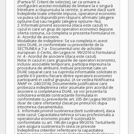
(Partea IV. Criterii de selecție), iar ca urmare a 
configurării acestei modalitați de limitare la o singură 
întrebare a răspunsului la cerințe, și anume dacă sunt 
îndeplinite toate criteriile impuse, operatorul economic 
va putea să răspundă prin răspuns afirmativ (alegere 
opțiune-Da) sau negativ (alegere opțiune- Nu).

2. Informatii privind asocierea (daca este cazul): In 
cazul in care un grup de operatori economici depune 
oferta comuna, va completa si prezenta Formularul nr. 
4 - Acordul de asociere.

Modalitate de indeplinire: Se va completa in acest 
sens DUAE, in conformitate cu prevederile de la 
SECTIUNEA a 7-a - Documentul unic de achizitie 
european. E-Certis, din Legea nr. 99/2016 si Formularul 
nr. 4 - Acordul de asociere (daca este cazul). 

Nota: In cazul in care grupurile de operatori economici, 
inclusiv asociatiile temporare, participa impreuna la 
procedura de atribuire, trebuie prezentat cate un 
DUAE separat care sa cuprinda informatiile solicitate in 
partile II-V pentru fiecare dintre operatorii economici 
participanti in cadrul grupului. (A se vedea Notificarea 
ANAP nr. 240/2016). Documentele justificative care 
probeaza indeplinirea celor asumate prin acordul de 
asociere si completarea DUAE, se vor prezenta la 
solicitarea entitatii contractante formulata in 
conformitate cu prevederile art. 205 din Legea 99/2016 
doar de catre ofertantul clasat pe primul loc dupa 
intocmirea clasamentului. 

3.  Informatii privind sustinerea (terti sustinatori), daca 
este cazul: Capacitatea tehnica si/sau profesionala a 
operatorului economic poate fi susţinută în 
conformitate cu art. 196 din Legea 99/2016. Tertul/tertii 
care asigura sustinerea în ceea ce priveste 
îndeplinirea criteriilor referitoare la capacitatea 
tehnica si/sau profesionala îndeplineste/îndeplinesc 