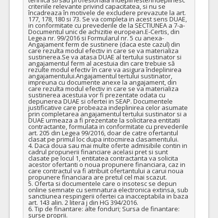
criteriile relevante privind capacitatea, si nu se 
încadreaza în motivele de excludere prevazute la art. 
177, 178, 180 si 73. Se va completa in acest sens DUAE, 
in conformitate cu prevederile de la SECTIUNEA a 7-a-
Documentul unic de achizitie european.E-Certis, din 
Legea nr. 99/2016 si Formularul nr. 5 cu anexa-
Angajament ferm de sustinere (daca este cazul) din 
care rezulta modul efectiv in care se va materializa 
sustinerea.Se va atasa DUAE al tertului sustinator si 
angajamentul ferm al acestuia din care trebuie să 
rezulte modul efectiv în care va asigura îndeplinirea 
angajamentului.Angajamentul tertului sustinator, 
impreuna cu documente anexe la angajament, din 
care rezulta modul efectiv in care se va materializa 
sustinerea acestuia vor fi prezentate odata cu 
depunerea DUAE si ofertei in SEAP. Documentele 
justificative care probeaza indeplinirea celor asumate 
prin completarea angajamentul tertului sustinator si a 
DUAE urmeaza a fi prezentate la solicitarea entitatii 
contractante, formulata in conformitate cu prevederile 
art. 205 din Legea 99/2016, doar de catre ofertantul 
clasat pe primul loc dupa intocmirea clasamentului.

4. Daca doua sau mai multe oferte admisibile contin in 
cadrul propunerii financiare acelasi pret si sunt 
clasate pe locul 1, entitatea contractanta va solicita 
acestor ofertanti o noua propunere financiara, caz in 
care contractul va fi atribuit ofertantului a carui noua 
propunere financiara are pretul cel mai scazut. 

5. Oferta si documentele care o insotesc se depun 
online semnate cu semnatura electronica extinsa, sub 
sanctiunea respingerii ofertei ca inacceptabila in baza 
art. 143 alin. 2 litera j din HG 394/2016. 

6. Tip de finantare: alte fonduri; Sursa de finantare: 
surse proprii.      
