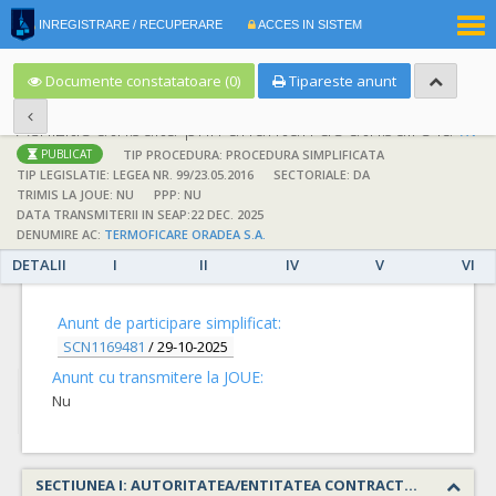
|
INREGISTRARE / RECUPERARE
ACCES IN SISTEM
RO
EN
Documente constatatoare (0)
Tipareste anunt
Achizitie atribuita prin anunturi de atribuire la anuntul simplificat
;
;
TIP PROCEDURA: PROCEDURA SIMPLIFICATA
PUBLICAT
TIP LEGISLATIE: LEGEA NR. 99/23.05.2016
SECTORIALE: DA
TRIMIS LA JOUE: NU
PPP: NU
DATA TRANSMITERII IN SEAP:22 DEC. 2025
DENUMIRE AC:
TERMOFICARE ORADEA S.A.
DETALII
I
II
IV
V
VI
DETALII
Anunt de participare simplificat:
SCN1169481
/
29-10-2025
Anunt cu transmitere la JOUE:
Nu
SECTIUNEA I: AUTORITATEA/ENTITATEA CONTRACTANTA