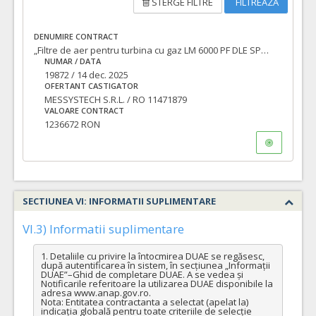
STERGE FILTRE
FILTREAZA
DENUMIRE CONTRACT
„Filtre de aer pentru turbina cu gaz LM 6000 PF DLE SPRINT”
NUMAR / DATA
19872 / 14 dec. 2025
OFERTANT CASTIGATOR
MESSYSTECH S.R.L. / RO 11471879
VALOARE CONTRACT
1236672 RON
SECTIUNEA VI: INFORMATII SUPLIMENTARE
VI.3) Informatii suplimentare
1. Detaliile cu privire la întocmirea DUAE se regăsesc, 
după autentificarea în sistem, în secțiunea „Informații 
DUAE”–Ghid de completare DUAE. A se vedea și 
Notificarile referitoare la utilizarea DUAE disponibile la 
adresa www.anap.gov.ro. 

Nota: Entitatea contractanta a selectat (apelat la) 
indicația globală pentru toate criteriile de selecție 