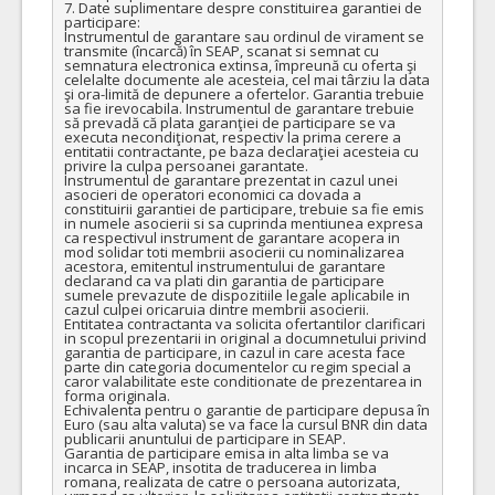
7. Date suplimentare despre constituirea garantiei de 
participare:

Instrumentul de garantare sau ordinul de virament se 
transmite (încarcă) în SEAP, scanat si semnat cu 
semnatura electronica extinsa, împreună cu oferta şi 
celelalte documente ale acesteia, cel mai târziu la data 
şi ora-limită de depunere a ofertelor. Garantia trebuie 
sa fie irevocabila. Instrumentul de garantare trebuie 
să prevadă că plata garanţiei de participare se va 
executa necondiţionat, respectiv la prima cerere a 
entitatii contractante, pe baza declaraţiei acesteia cu 
privire la culpa persoanei garantate.

Instrumentul de garantare prezentat in cazul unei 
asocieri de operatori economici ca dovada a 
constituirii garantiei de participare, trebuie sa fie emis 
in numele asocierii si sa cuprinda mentiunea expresa 
ca respectivul instrument de garantare acopera in 
mod solidar toti membrii asocierii cu nominalizarea 
acestora, emitentul instrumentului de garantare 
declarand ca va plati din garantia de participare 
sumele prevazute de dispozitiile legale aplicabile in 
cazul culpei oricaruia dintre membrii asocierii.

Entitatea contractanta va solicita ofertantilor clarificari 
in scopul prezentarii in original a documnetului privind 
garantia de participare, in cazul in care acesta face 
parte din categoria documentelor cu regim special a 
caror valabilitate este conditionate de prezentarea in 
forma originala.

Echivalenta pentru o garantie de participare depusa în 
Euro (sau alta valuta) se va face la cursul BNR din data 
publicarii anuntului de participare in SEAP.

Garantia de participare emisa in alta limba se va 
incarca in SEAP, insotita de traducerea in limba 
romana, realizata de catre o persoana autorizata, 