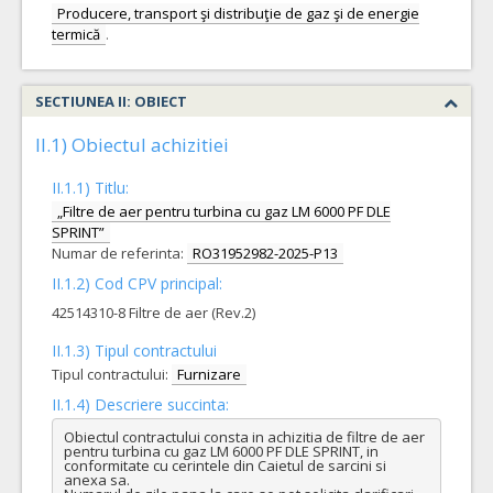
Producere, transport şi distribuţie de gaz şi de energie
termică
.
SECTIUNEA II: OBIECT
II.1) Obiectul achizitiei
II.1.1) Titlu:
„Filtre de aer pentru turbina cu gaz LM 6000 PF DLE
SPRINT”
Numar de referinta:
RO31952982-2025-P13
II.1.2) Cod CPV principal:
42514310-8 Filtre de aer (Rev.2)
II.1.3) Tipul contractului
Tipul contractului:
Furnizare
II.1.4) Descriere succinta:
Obiectul contractului consta in achizitia de filtre de aer 
pentru turbina cu gaz LM 6000 PF DLE SPRINT, in 
conformitate cu cerintele din Caietul de sarcini si 
anexa sa.
