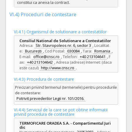
constitui ca anexa la contract.
VI.4) Proceduri de contestare
VI.4.1) Organismul de solutionare a contestatiilor
Consiliul National de Solutionare a Contestatiilor
Adresa:
Str. Stavropoleos nr. 6, sector 3
,
Localitat
e:
București
,
Cod Postal:
030084
,
Tara:
Romania
,
E-mail:
office@cnsc.ro
,
Telefon:
+40 213104641
,
F
ax:
+40 213104642
,
Adresa (adrese) Internet: (daca
este cazul)
http://www.cnsc.ro
.
VI.4.3) Procedura de contestare
Precizari privind termenul (termenele) pentru procedurile
de contestare:
Potrivit prevederilor Legii nr. 101/2016.
VI.4.4) Serviciul de la care se pot obtine informatii
privind procedura de contestare
TERMOFICARE ORADEA S.A. - Compartimentul Juri
dic