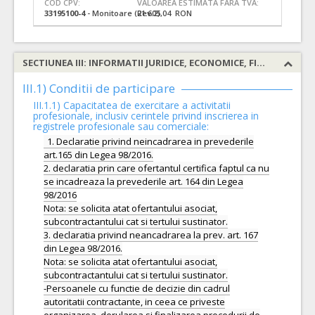
COD CPV:
VALOAREA ESTIMATA FARA TVA:
33195100-4
- Monitoare (Rev.2)
21.605,04 RON
SECTIUNEA III: INFORMATII JURIDICE, ECONOMICE, FINANCIARE SI TEHNICE
III.1) Conditii de participare
III.1.1) Capacitatea de exercitare a activitatii
profesionale, inclusiv cerintele privind inscrierea in
registrele profesionale sau comerciale:
1. Declaratie privind neincadrarea in prevederile
art.165 din Legea 98/2016.
2. declaratia prin care ofertantul certifica faptul ca nu
se incadreaza la prevederile art. 164 din Legea
98/2016
Nota: se solicita atat ofertantului asociat,
subcontractantului cat si tertului sustinator.
3. declaratia privind neancadrarea la prev. art. 167
din Legea 98/2016.
Nota: se solicita atat ofertantului asociat,
subcontractantului cat si tertului sustinator.
-Persoanele cu functie de decizie din cadrul
autoritatii contractante, in ceea ce priveste