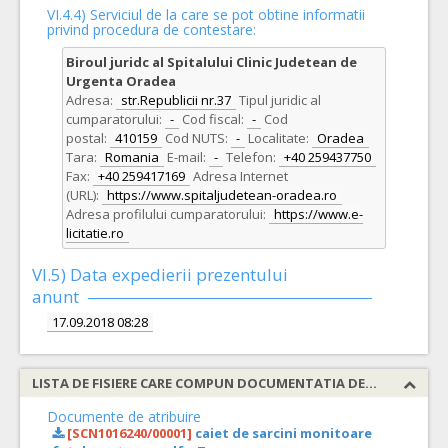
VI.4.4) Serviciul de la care se pot obtine informatii
privind procedura de contestare:
Biroul juridc al Spitalului Clinic Judetean de
Urgenta Oradea
Adresa:
str.Republicii nr.37
Tipul juridic al
cumparatorului:
-
Cod fiscal:
-
Cod
postal:
410159
Cod NUTS:
-
Localitate:
Oradea
Tara:
Romania
E-mail:
-
Telefon:
+40 259437750
Fax:
+40 259417169
Adresa Internet
(URL):
https://www.spitaljudetean-oradea.ro
Adresa profilului cumparatorului:
https://www.e-
licitatie.ro
VI.5) Data expedierii prezentului
anunt
17.09.2018 08:28
LISTA DE FISIERE CARE COMPUN DOCUMENTATIA DE ATRIBUIRE
Documente de atribuire
[SCN1016240/00001]
caiet de sarcini monitoare