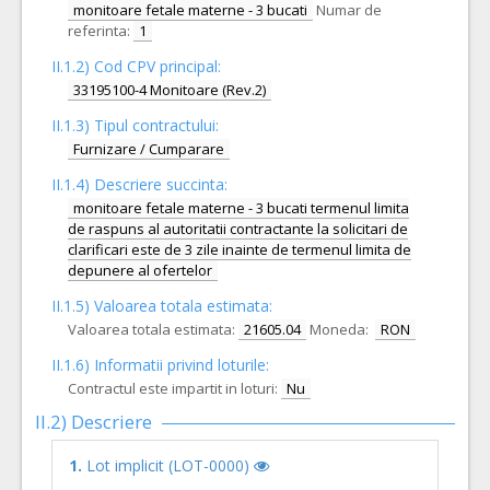
monitoare fetale materne - 3 bucati
Numar de
referinta:
1
II.1.2) Cod CPV principal:
33195100-4 Monitoare (Rev.2)
II.1.3) Tipul contractului:
Furnizare / Cumparare
II.1.4) Descriere succinta:
monitoare fetale materne - 3 bucati termenul limita
de raspuns al autoritatii contractante la solicitari de
clarificari este de 3 zile inainte de termenul limita de
depunere al ofertelor
II.1.5) Valoarea totala estimata:
Valoarea totala estimata:
21605.04
Moneda:
RON
II.1.6) Informatii privind loturile:
Contractul este impartit in loturi:
Nu
II.2) Descriere
1.
Lot implicit (LOT-0000)