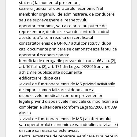
stat etc.) la momentul prezentarii;
cazierul judiciar al operatorului economic ?i al
membrilor organului de administrare, de conducere
sau de supraveghere al respectivului
operator economic, sau a celor ce au putere de
reprezentare, de decizie sau de control în cadrul
acestuia, a?a cum rezulta din certificatul
constatator emis de ONRC / actul constitutiv; dupa
caz, documente prin care se demonstreaza faptul ca
operatorul economic poate
beneficia de derogarile prevazute la art. 166 alin. (2),
art. 167 alin. (2), art. 171 din Legea 98/2016 privind
achizi?iile publice; alte documente
edificatoare, dupa caz.
-avizul de functionare emis de MS privind activitatile
de import, comercializare si depozitare a
dispozitivelor medicale conform prevederilor
legale privind dispozitivele medicale cu modificarile si
completarile ulterioare (conform Legii 95/2006 art.889
alin 1 )
-avizul de functionare emis de MS ( al ofertantului
sau operatorului economic ce va indeplini activitatile )
din care sa reiasa ca este avizat
pentru activitatea de reparare, verificare si punere in