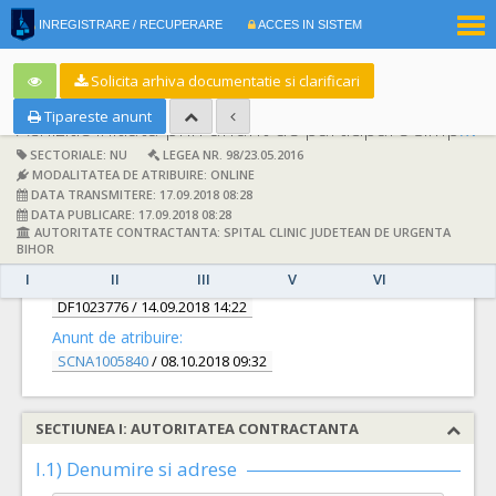
|
INREGISTRARE / RECUPERARE
ACCES IN SISTEM
RO
EN
Solicita arhiva documentatie si clarificari
Tipareste anunt
Achizitie initiata prin anunt de participare simplificat:
SECTORIALE: NU
LEGEA NR. 98/23.05.2016
MODALITATEA DE ATRIBUIRE: ONLINE
DATA TRANSMITERE: 17.09.2018 08:28
DATA PUBLICARE: 17.09.2018 08:28
AUTORITATE CONTRACTANTA: SPITAL CLINIC JUDETEAN DE URGENTA
DETALII
BIHOR
I
II
III
V
VI
Documentatie de atribuire:
DF1023776
/ 14.09.2018 14:22
Anunt de atribuire:
SCNA1005840
/ 08.10.2018 09:32
SECTIUNEA I: AUTORITATEA CONTRACTANTA
I.1) Denumire si adrese