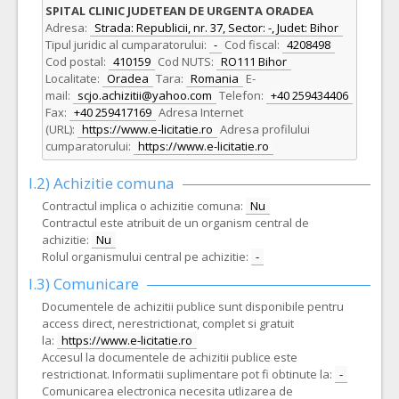
SPITAL CLINIC JUDETEAN DE URGENTA ORADEA
Adresa:
Strada: Republicii, nr. 37, Sector: -, Judet: Bihor
Tipul juridic al cumparatorului:
-
Cod fiscal:
4208498
Cod postal:
410159
Cod NUTS:
RO111 Bihor
Localitate:
Oradea
Tara:
Romania
E-
mail:
scjo.achizitii@yahoo.com
Telefon:
+40 259434406
Fax:
+40 259417169
Adresa Internet
(URL):
https://www.e-licitatie.ro
Adresa profilului
cumparatorului:
https://www.e-licitatie.ro
I.2) Achizitie comuna
Contractul implica o achizitie comuna:
Nu
Contractul este atribuit de un organism central de
achizitie:
Nu
Rolul organismului central pe achizitie:
-
I.3) Comunicare
Documentele de achizitii publice sunt disponibile pentru
access direct, nerestrictionat, complet si gratuit
la:
https://www.e-licitatie.ro
Accesul la documentele de achizitii publice este
restrictionat. Informatii suplimentare pot fi obtinute la:
-
Comunicarea electronica necesita utlizarea de