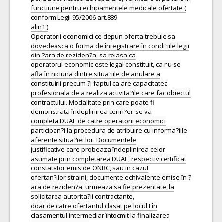
functiune pentru echipamentele medicale ofertate (
conform Legii 95/2006 art.889
alin1 )
Operatorii economici ce depun oferta trebuie sa
dovedeasca o forma de înregistrare în condi?iile legii
din ?ara de reziden?a, sa reiasa ca
operatorul economic este legal constituit, ca nu se
afla în niciuna dintre situa?iile de anulare a
constituirii precum ?i faptul ca are capacitatea
profesionala de a realiza activita?ile care fac obiectul
contractului. Modalitate prin care poate fi
demonstrata îndeplinirea cerin?ei: se va
completa DUAE de catre operatorii economici
participan?i la procedura de atribuire cu informa?iile
aferente situa?iei lor. Documentele
justificative care probeaza îndeplinirea celor
asumate prin completarea DUAE, respectiv certificat
constatator emis de ONRC, sau în cazul
ofertan?ilor straini, documente echivalente emise în ?
ara de reziden?a, urmeaza sa fie prezentate, la
solicitarea autorita?ii contractante,
doar de catre ofertantul clasat pe locul I în
clasamentul intermediar întocmit la finalizarea