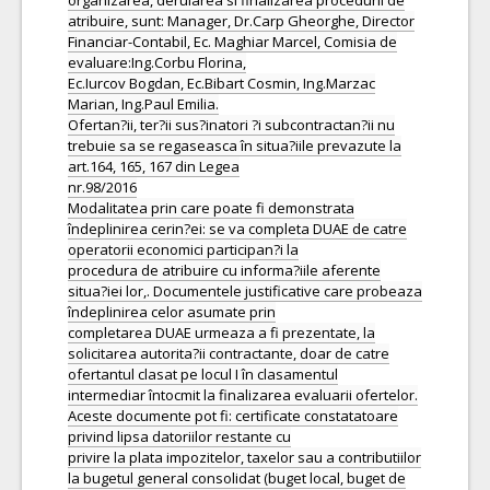
organizarea, derularea si finalizarea procedurii de
atribuire, sunt: Manager, Dr.Carp Gheorghe, Director
Financiar-Contabil, Ec. Maghiar Marcel, Comisia de
evaluare:Ing.Corbu Florina,
Ec.Iurcov Bogdan, Ec.Bibart Cosmin, Ing.Marzac
Marian, Ing.Paul Emilia.
Ofertan?ii, ter?ii sus?inatori ?i subcontractan?ii nu
trebuie sa se regaseasca în situa?iile prevazute la
art.164, 165, 167 din Legea
nr.98/2016
Modalitatea prin care poate fi demonstrata
îndeplinirea cerin?ei: se va completa DUAE de catre
operatorii economici participan?i la
procedura de atribuire cu informa?iile aferente
situa?iei lor,. Documentele justificative care probeaza
îndeplinirea celor asumate prin
completarea DUAE urmeaza a fi prezentate, la
solicitarea autorita?ii contractante, doar de catre
ofertantul clasat pe locul I în clasamentul
intermediar întocmit la finalizarea evaluarii ofertelor.
Aceste documente pot fi: certificate constatatoare
privind lipsa datoriilor restante cu
privire la plata impozitelor, taxelor sau a contributiilor
la bugetul general consolidat (buget local, buget de