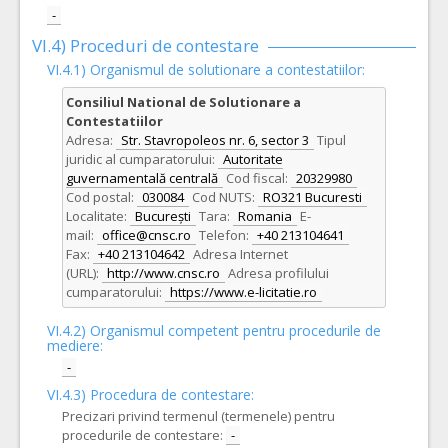
-
VI.4) Proceduri de contestare
VI.4.1) Organismul de solutionare a contestatiilor:
Consiliul National de Solutionare a
Contestatiilor
Adresa:
Str. Stavropoleos nr. 6, sector 3
Tipul
juridic al cumparatorului:
Autoritate
guvernamentală centrală
Cod fiscal:
20329980
Cod postal:
030084
Cod NUTS:
RO321 Bucuresti
Localitate:
București
Tara:
Romania
E-
mail:
office@cnsc.ro
Telefon:
+40 213104641
Fax:
+40 213104642
Adresa Internet
(URL):
http://www.cnsc.ro
Adresa profilului
cumparatorului:
https://www.e-licitatie.ro
VI.4.2) Organismul competent pentru procedurile de
mediere:
-
VI.4.3) Procedura de contestare:
Precizari privind termenul (termenele) pentru
procedurile de contestare:
-