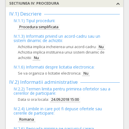
SECTIUNEA IV: PROCEDURA
IV.1) Descriere
IV.1.1) Tipul procedurii:
Procedura simplificata
IV.1.3) Informatii privind un acord-cadru sau un
sistem dinamic de achizitii:
Achizitia implica incheierea unui acord-cadru:
Nu
Achizitia implica instituirea unui sistem dinamic de
achizitii:
Nu
IV.1.6) Informatii despre licitatia electronica:
Se va organiza o licitatie electronica:
Nu
IV.2) Informatii administrative
IV.2.2) Termen limita pentru primirea ofertelor sau a
cererilor de participare:
Data si ora locala:
24.09.2018 15:00
IV.2.4)
Limbile in care pot fi depuse ofertele sau
cererile de participare:
Romana
IV.2.6) Perioada minima pe parcursul careia