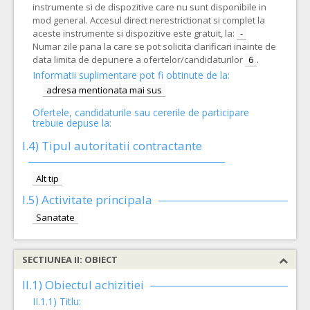
instrumente si de dispozitive care nu sunt disponibile in
mod general. Accesul direct nerestrictionat si complet la
aceste instrumente si dispozitive este gratuit, la:
-
Numar zile pana la care se pot solicita clarificari inainte de
data limita de depunere a ofertelor/candidaturilor
6
.
Informatii suplimentare pot fi obtinute de la:
adresa mentionata mai sus
Ofertele, candidaturile sau cererile de participare
trebuie depuse la:
I.4) Tipul autoritatii contractante
Alt tip
I.5)
Activitate principala
Sanatate
SECTIUNEA II: OBIECT
II.1) Obiectul achizitiei
II.1.1) Titlu: