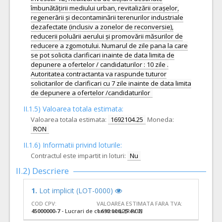
îmbunătățirii mediului urban, revitalizării orașelor,
regenerării și decontaminării terenurilor industriale
dezafectate (inclusiv a zonelor de reconversie),
reducerii poluării aerului și promovării măsurilor de
reducere a zgomotului. Numarul de zile pana la care
se pot solicita clarificari inainte de data limita de
depunere a ofertelor / candidaturilor : 10 zile .
Autoritatea contractanta va raspunde tuturor
solicitarilor de clarificari cu 7 zile inainte de data limita
de depunere a ofertelor /candidaturilor
II.1.5) Valoarea totala estimata:
Valoarea totala estimata:
1692104.25
Moneda:
RON
II.1.6) Informatii privind loturile:
Contractul este impartit in loturi:
Nu
II.2) Descriere
1.
Lot implicit (LOT-0000)
COD CPV:
VALOAREA ESTIMATA FARA TVA:
45000000-7
- Lucrari de constructii (Rev.2)
1.692.104,25 RON