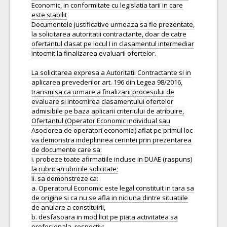
Economic, in conformitate cu legislatia tarii in care
este stabilit
Documentele justificative urmeaza sa fie prezentate,
la solicitarea autoritatii contractante, doar de catre
ofertantul clasat pe locul I in clasamentul intermediar
intocmit la finalizarea evaluarii ofertelor.
La solicitarea expresa a Autoritatii Contractante si in
aplicarea prevederilor art. 196 din Legea 98/2016,
transmisa ca urmare a finalizarii procesului de
evaluare si intocmirea clasamentului ofertelor
admisibile pe baza aplicarii criteriului de atribuire,
Ofertantul (Operator Economic individual sau
Asocierea de operatori economici) aflat pe primul loc
va demonstra indeplinirea cerintei prin prezentarea
de documente care sa:
i. probeze toate afirmatiile incluse in DUAE (raspuns)
la rubrica/rubricile solicitate;
ii. sa demonstreze ca:
a. Operatorul Economic este legal constituit in tara sa
de origine si ca nu se afla in niciuna dintre situatiile
de anulare a constituirii,
b. desfasoara in mod licit pe piata activitatea sa
profesionala, respectiv: