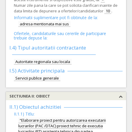
Numar zile pana la care se pot solicita clarificari inainte de
data limita de depunere a ofertelor/candidaturilor
10
.
Informatii suplimentare pot fi obtinute de la:
adresa mentionata mai sus
Ofertele, candidaturile sau cererile de participare
trebuie depuse la:
I.4) Tipul autoritatii contractante
Autoritate regionala sau locala
I.5)
Activitate principala
Servicii publice generale
SECTIUNEA II: OBIECT
II.1) Obiectul achizitiei
II.1.1) Titlu:
“Elaborare proiect pentru autorizarea executarii
lucrarilor (PAC /DTAC) proiect tehnic de executia
lucrarilor (PT) asistenta tehnica din partea