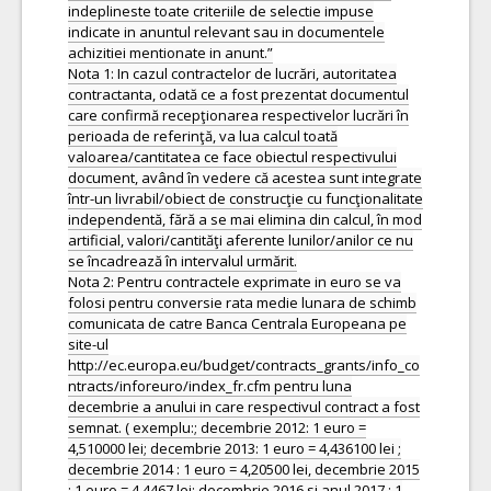
indeplineste toate criteriile de selectie impuse
indicate in anuntul relevant sau in documentele
achizitiei mentionate in anunt.”
Nota 1: In cazul contractelor de lucrări, autoritatea
contractanta, odată ce a fost prezentat documentul
care confirmă recepţionarea respectivelor lucrări în
perioada de referinţă, va lua calcul toată
valoarea/cantitatea ce face obiectul respectivului
document, având în vedere că acestea sunt integrate
într-un livrabil/obiect de construcţie cu funcţionalitate
independentă, fără a se mai elimina din calcul, în mod
artificial, valori/cantităţi aferente lunilor/anilor ce nu
se încadrează în intervalul urmărit.
Nota 2: Pentru contractele exprimate in euro se va
folosi pentru conversie rata medie lunara de schimb
comunicata de catre Banca Centrala Europeana pe
site-ul
http://ec.europa.eu/budget/contracts_grants/info_co
ntracts/inforeuro/index_fr.cfm pentru luna
decembrie a anului in care respectivul contract a fost
semnat. ( exemplu:; decembrie 2012: 1 euro =
4,510000 lei; decembrie 2013: 1 euro = 4,436100 lei ;
decembrie 2014 : 1 euro = 4,20500 lei, decembrie 2015
: 1 euro = 4.4467 lei; decembrie 2016 si anul 2017 : 1