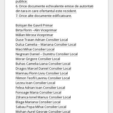
publice;
6. Orice documente echivalente emise de autoritati
din tara in care ofertantul este rezident.
7. Orice alte documente edificatoare.
Bolojan Ilie Gavril Primar
Birta Florin –Alin Viceprimar
Mălan Mircea Viceprimar
Duse Traian Adrian Consilier Local
Dulca Camelia – Mariana Consilier Local
Maci Mihai Consilier Local
Negrean Daniel – Dumitru Consilier Local
Morar Grigore Consilier Local
Buhas Camelia Liana Consilier Local
Dragos Marcel Daniel Consilier Local
Marinau Florin Liviu Consilier Local
Filimon Teofil Laviniu Consilier Local
Lezeu Ioan Consilier Local
Felea Adrian Ioan Consilier Local
Fonoage Maria Consilier Local
Zdranca Ionel Marius Consilier Local
Blaga Mariana Consilier Local
Sabau Popa Mihai Consilier Local
Mohan Aurel George Consilier Local