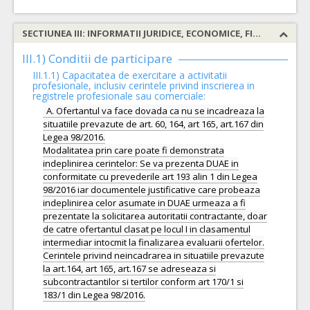
SECTIUNEA III: INFORMATII JURIDICE, ECONOMICE, FINANCIARE SI TEHNICE
III.1) Conditii de participare
III.1.1) Capacitatea de exercitare a activitatii
profesionale, inclusiv cerintele privind inscrierea in
registrele profesionale sau comerciale:
A. Ofertantul va face dovada ca nu se incadreaza la
situatiile prevazute de art. 60, 164, art 165, art.167 din
Legea 98/2016.
Modalitatea prin care poate fi demonstrata
indeplinirea cerintelor: Se va prezenta DUAE in
conformitate cu prevederile art 193 alin 1 din Legea
98/2016 iar documentele justificative care probeaza
indeplinirea celor asumate in DUAE urmeaza a fi
prezentate la solicitarea autoritatii contractante, doar
de catre ofertantul clasat pe locul I in clasamentul
intermediar intocmit la finalizarea evaluarii ofertelor.
Cerintele privind neincadrarea in situatiile prevazute
la art.164, art 165, art.167 se adreseaza si
subcontractantilor si tertilor conform art 170/1 si
183/1 din Legea 98/2016.