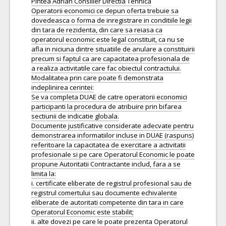
Pintea Adrian Consilier Directia Tehnica
Operatorii economici ce depun oferta trebuie sa
dovedeasca o forma de inregistrare in conditiile legii
din tara de rezidenta, din care sa reiasa ca
operatorul economic este legal constituit, ca nu se
afla in niciuna dintre situatiile de anulare a constituirii
precum si faptul ca are capacitatea profesionala de
a realiza activitatile care fac obiectul contractului.
Modalitatea prin care poate fi demonstrata
indeplinirea cerintei:
Se va completa DUAE de catre operatorii economici
participanti la procedura de atribuire prin bifarea
sectiunii de indicatie globala.
Documente justificative considerate adecvate pentru
demonstrarea informatiilor incluse in DUAE (raspuns)
referitoare la capacitatea de exercitare a activitatii
profesionale si pe care Operatorul Economic le poate
propune Autoritatii Contractante includ, fara a se
limita la:
i. certificate eliberate de registrul profesional sau de
registrul comertului sau documente echivalente
eliberate de autoritati competente din tara in care
Operatorul Economic este stabilit;
ii. alte dovezi pe care le poate prezenta Operatorul