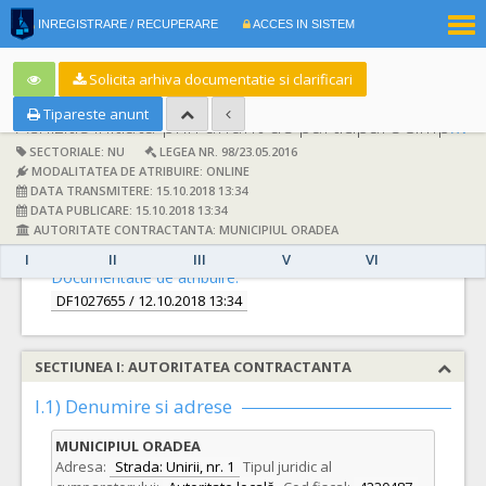
|
INREGISTRARE / RECUPERARE
ACCES IN SISTEM
RO
EN
Solicita arhiva documentatie si clarificari
Tipareste anunt
Achizitie initiata prin anunt de participare simplificat:
SECTORIALE: NU
LEGEA NR. 98/23.05.2016
MODALITATEA DE ATRIBUIRE: ONLINE
DATA TRANSMITERE: 15.10.2018 13:34
DATA PUBLICARE: 15.10.2018 13:34
AUTORITATE CONTRACTANTA: MUNICIPIUL ORADEA
DETALII
I
II
III
V
VI
Documentatie de atribuire:
DF1027655
/ 12.10.2018 13:34
SECTIUNEA I: AUTORITATEA CONTRACTANTA
I.1) Denumire si adrese
MUNICIPIUL ORADEA
Adresa:
Strada: Unirii, nr. 1
Tipul juridic al