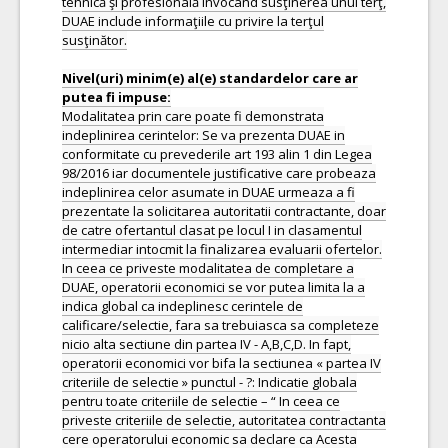
Nivel(uri) minim(e) al(e) standardelor care ar
Modalitatea prin care poate fi demonstrata
indeplinirea cerintelor: Se va prezenta DUAE in
conformitate cu prevederile art 193 alin 1 din Legea
98/2016 iar documentele justificative care probeaza
indeplinirea celor asumate in DUAE urmeaza a fi
prezentate la solicitarea autoritatii contractante, doar
de catre ofertantul clasat pe locul I in clasamentul
intermediar intocmit la finalizarea evaluarii ofertelor.
In ceea ce priveste modalitatea de completare a
DUAE, operatorii economici se vor putea limita la a
indica global ca indeplinesc cerintele de
calificare/selectie, fara sa trebuiasca sa completeze
nicio alta sectiune din partea IV - A,B,C,D. In fapt,
operatorii economici vor bifa la sectiunea « partea IV
criteriile de selectie » punctul - ?: Indicatie globala
pentru toate criteriile de selectie – “ In ceea ce
priveste criteriile de selectie, autoritatea contractanta
cere operatorului economic sa declare ca Acesta