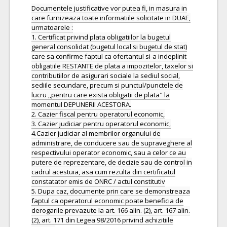
Documentele justificative vor putea fi, in masura in
care furnizeaza toate informatiile solicitate in DUAE,
urmatoarele :
1. Certificat privind plata obligatiilor la bugetul
general consolidat (bugetul local si bugetul de stat)
care sa confirme faptul ca ofertantul si-a indeplinit
obligatiile RESTANTE de plata a impozitelor, taxelor si
contributiilor de asigurari sociale la sediul social,
sediile secundare, precum si punctul/punctele de
lucru ,,pentru care exista obligatii de plata" la
momentul DEPUNERII ACESTORA.
2. Cazier fiscal pentru operatorul economic,
3. Cazier judiciar pentru operatorul economic,
4.Cazier judiciar al membrilor organului de
administrare, de conducere sau de supraveghere al
respectivului operator economic, sau a celor ce au
putere de reprezentare, de decizie sau de control in
cadrul acestuia, asa cum rezulta din certificatul
constatator emis de ONRC / actul constitutiv
5. Dupa caz, documente prin care se demonstreaza
faptul ca operatorul economic poate beneficia de
derogarile prevazute la art. 166 alin. (2), art. 167 alin.
(2), art. 171 din Legea 98/2016 privind achizitiile