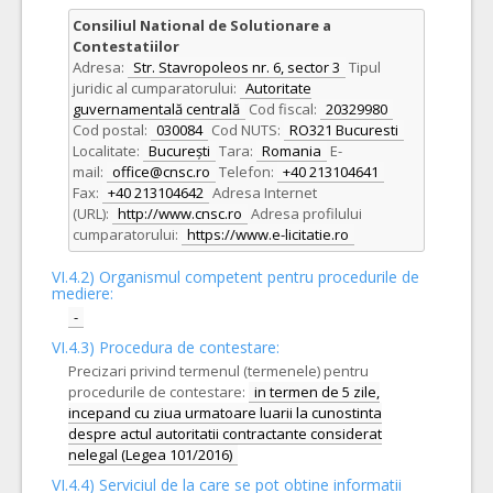
Consiliul National de Solutionare a
Contestatiilor
Adresa:
Str. Stavropoleos nr. 6, sector 3
Tipul
juridic al cumparatorului:
Autoritate
guvernamentală centrală
Cod fiscal:
20329980
Cod postal:
030084
Cod NUTS:
RO321 Bucuresti
Localitate:
București
Tara:
Romania
E-
mail:
office@cnsc.ro
Telefon:
+40 213104641
Fax:
+40 213104642
Adresa Internet
(URL):
http://www.cnsc.ro
Adresa profilului
cumparatorului:
https://www.e-licitatie.ro
VI.4.2) Organismul competent pentru procedurile de
mediere:
-
VI.4.3) Procedura de contestare:
Precizari privind termenul (termenele) pentru
procedurile de contestare:
in termen de 5 zile,
incepand cu ziua urmatoare luarii la cunostinta
despre actul autoritatii contractante considerat
nelegal (Legea 101/2016)
VI.4.4) Serviciul de la care se pot obtine informatii