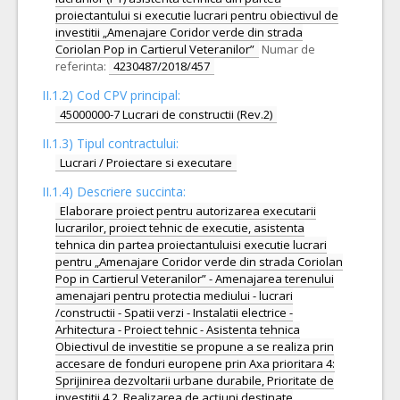
proiectantului si executie lucrari pentru obiectivul de
investitii „Amenajare Coridor verde din strada
Coriolan Pop in Cartierul Veteranilor”
Numar de
referinta:
4230487/2018/457
II.1.2) Cod CPV principal:
45000000-7 Lucrari de constructii (Rev.2)
II.1.3) Tipul contractului:
Lucrari / Proiectare si executare
II.1.4) Descriere succinta:
Elaborare proiect pentru autorizarea executarii
lucrarilor, proiect tehnic de executie, asistenta
tehnica din partea proiectantuluisi executie lucrari
pentru „Amenajare Coridor verde din strada Coriolan
Pop in Cartierul Veteranilor” - Amenajarea terenului
amenajari pentru protectia mediului - lucrari
/constructii - Spatii verzi - Instalatii electrice -
Arhitectura - Proiect tehnic - Asistenta tehnica
Obiectivul de investitie se propune a se realiza prin
accesare de fonduri europene prin Axa prioritara 4:
Sprijinirea dezvoltarii urbane durabile, Prioritate de
investitii 4.2, Realizarea de acțiuni destinate