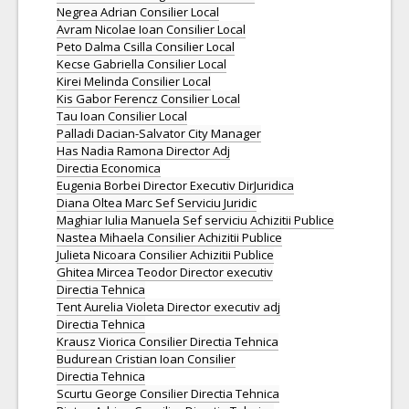
Negrea Adrian Consilier Local
Avram Nicolae Ioan Consilier Local
Peto Dalma Csilla Consilier Local
Kecse Gabriella Consilier Local
Kirei Melinda Consilier Local
Kis Gabor Ferencz Consilier Local
Tau Ioan Consilier Local
Palladi Dacian-Salvator City Manager
Has Nadia Ramona Director Adj
Directia Economica
Eugenia Borbei Director Executiv DirJuridica
Diana Oltea Marc Sef Serviciu Juridic
Maghiar Iulia Manuela Sef serviciu Achizitii Publice
Nastea Mihaela Consilier Achizitii Publice
Julieta Nicoara Consilier Achizitii Publice
Ghitea Mircea Teodor Director executiv
Directia Tehnica
Tent Aurelia Violeta Director executiv adj
Directia Tehnica
Krausz Viorica Consilier Directia Tehnica
Budurean Cristian Ioan Consilier
Directia Tehnica
Scurtu George Consilier Directia Tehnica