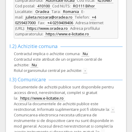
cumparatorului:
Autoritate locală
Cod fiscal:
4230487
Cod postal:
410100
Cod NUTS:
RO111 Bihor
Localitate:
Oradea
Tara:
Romania
E-
mail:
julieta.nicoara@oradea.ro
Telefon:
+4
0259437000
Fax:
+4 0259409406
Adresa Internet
(URL):
https://www.oradea.ro
Adresa profilului
cumparatorului:
https://www.e-licitatie.ro
I.2) Achizitie comuna
Contractul implica o achizitie comuna:
Nu
Contractul este atribuit de un organism central de
achizitie:
Nu
Rolul organismului central pe achizitie:
-
I.3) Comunicare
Documentele de achizitii publice sunt disponibile pentru
access direct, nerestrictionat, complet si gratuit
la:
https://www.e-licitatie.ro
Accesul la documentele de achizitii publice este
restrictionat. Informatii suplimentare pot fi obtinute la:
-
Comunicarea electronica necesita utlizarea de
instrumente si de dispozitive care nu sunt disponibile in
mod general. Accesul direct nerestrictionat si complet la
aceste instrumente si dispozitive este gratuit, la:
-