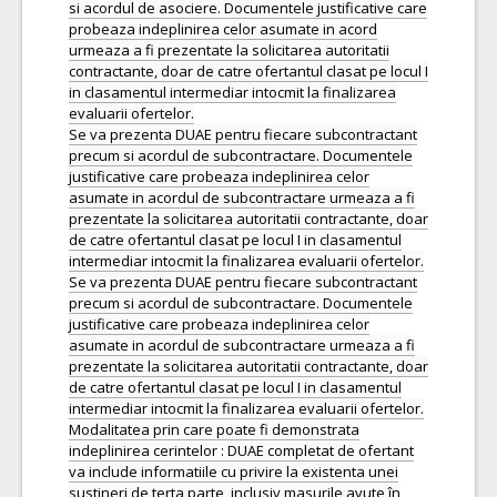
si acordul de asociere. Documentele justificative care
probeaza indeplinirea celor asumate in acord
urmeaza a fi prezentate la solicitarea autoritatii
contractante, doar de catre ofertantul clasat pe locul I
in clasamentul intermediar intocmit la finalizarea
evaluarii ofertelor.
Se va prezenta DUAE pentru fiecare subcontractant
precum si acordul de subcontractare. Documentele
justificative care probeaza indeplinirea celor
asumate in acordul de subcontractare urmeaza a fi
prezentate la solicitarea autoritatii contractante, doar
de catre ofertantul clasat pe locul I in clasamentul
intermediar intocmit la finalizarea evaluarii ofertelor.
Se va prezenta DUAE pentru fiecare subcontractant
precum si acordul de subcontractare. Documentele
justificative care probeaza indeplinirea celor
asumate in acordul de subcontractare urmeaza a fi
prezentate la solicitarea autoritatii contractante, doar
de catre ofertantul clasat pe locul I in clasamentul
intermediar intocmit la finalizarea evaluarii ofertelor.
Modalitatea prin care poate fi demonstrata
indeplinirea cerintelor : DUAE completat de ofertant
va include informatiile cu privire la existenta unei
sustineri de terta parte, inclusiv masurile avute în