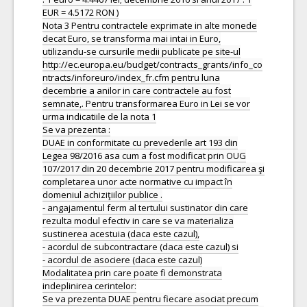
EUR = 4.5172 RON )
Nota 3 Pentru contractele exprimate in alte monede
decat Euro, se transforma mai intai in Euro,
utilizandu-se cursurile medii publicate pe site-ul
http://ec.europa.eu/budget/contracts_grants/info_co
ntracts/inforeuro/index_fr.cfm pentru luna
decembrie a anilor in care contractele au fost
semnate,. Pentru transformarea Euro in Lei se vor
urma indicatiile de la nota 1
Se va prezenta :
DUAE in conformitate cu prevederile art 193 din
Legea 98/2016 asa cum a fost modificat prin OUG
107/2017 din 20 decembrie 2017 pentru modificarea şi
completarea unor acte normative cu impact în
domeniul achiziţiilor publice .
- angajamentul ferm al tertului sustinator din care
rezulta modul efectiv in care se va materializa
sustinerea acestuia (daca este cazul),
- acordul de subcontractare (daca este cazul) si
- acordul de asociere (daca este cazul)
Modalitatea prin care poate fi demonstrata
indeplinirea cerintelor:
Se va prezenta DUAE pentru fiecare asociat precum