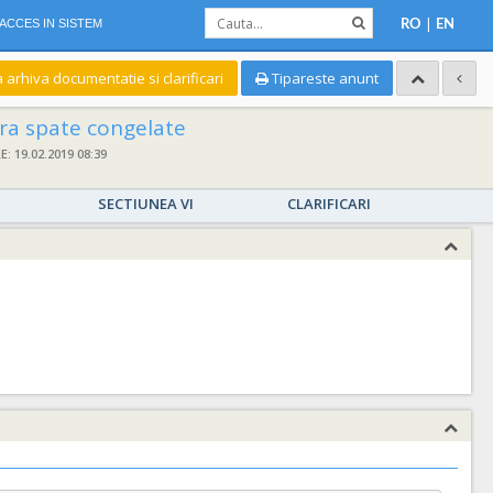
|
ACCES IN SISTEM
RO
EN
a arhiva documentatie si clarificari
Tipareste anunt
ara spate congelate
 19.02.2019 08:39
SECTIUNEA VI
CLARIFICARI