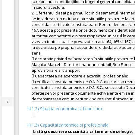
taxelor sau a contribuţiilor la bugetul general consolida
in cadrul acestuia.
2. Ofertantul clasat pe primul loc in clasamentul interme
se incadreaza in niciuna dintre situatiile prevazute la art
consolidat, certificate constatatoare. Pentru demonstrarea
167, acestia pot prezenta orice document considerat edific
autoritati competente din tara respectiva. În cazul în ca
vizeaza toate situatiile prevazute la art. 164, 165 si 16
la declaratia pe propria raspundere, o declaratie autenti
sens
 declaratie privind neîncadrarea în situatiile prevazute 
Maghiar Marcel – Director financiar contabil, Rob Florin – d
aprovizionare si transport
 Capacitatea de exercitare a activităţii profesionale:
 certificat constatator emis de O.N.R.C. din care sa rezu
certificatul constatator emis de O.N.R.C.; se accepta Doc
ofertei se vor prezenta documente echivalente emise in con
III.1.2) Situatia economica si financiara:
III.1.3) Capacitatea tehnica si profesionala: