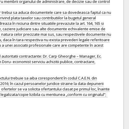
ntru membrii organului de administrare, de decizie sau de control
, vor trebui sa aduca documentele care sa dovedeasca faptul ca nu
privind plata taxelor sau contributiilor la bugetul general
aza în niciuna dintre situatiile prevazute la art. 164, 165 si
cate, caziere judiciare sau alte documente echivalente emise de
 de natura celor precizate mai sus, sau respectivele documente nu
u, daca în tara respectiva nu exista prevederi legale referitoare
au a unei asociatii profesionale care are competente în acest
ul autoritatii contractante: Dr. Carp Gheorghe – Manager, Ec.
an Doru- economist serviciu achizitii publice, contractare,
actului trebuie sa aiba corespondent în codul C.A.E.N. din
2016; în cazul persoanelor juridice straine la data depunerii
fertelor se va solicita ofertantului clasat pe primul loc, înainte