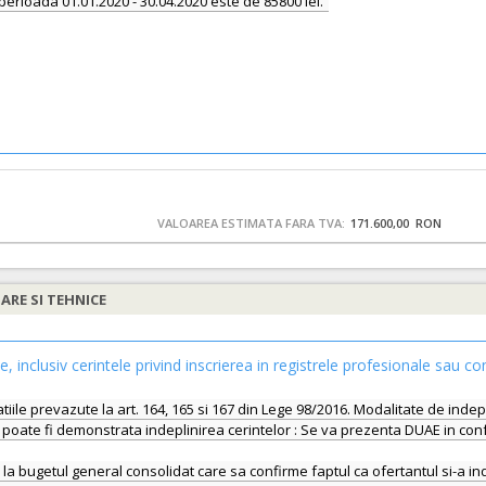
perioada 01.01.2020 - 30.04.2020 este de 85800 lei.
VALOAREA ESTIMATA FARA TVA:
171.600,00 RON
IARE SI TEHNICE
le, inclusiv cerintele privind inscrierea in registrele profesionale sau co
iile prevazute la art. 164, 165 si 167 din Lege 98/2016. Modalitate de indep
re poate fi demonstrata indeplinirea cerintelor : Se va prezenta DUAE in con
 si la bugetul general consolidat care sa confirme faptul ca ofertantul si-a in