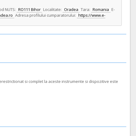
od NUTS:
RO111 Bihor
Localitate:
Oradea
Tara:
Romania
E-
adea.ro
Adresa profilului cumparatorului:
https://www.e-
restrictionat si complet la aceste instrumente si dispozitive este