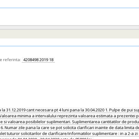
 referinta:
4208498 2019 18
 la 31.12.2019 cant necesara pt 4 luni pana la 30.04.2020 1. Pulpe de pui 
Valoarea minima a intervalului reprezinta valoarea estimata a prezentei pro
si valoarea posibilelor suplimentari. Suplimentarea cantitatilor de produ
. Numar zile pana la care se pot solicita clarificari inainte de data limita 
t tuturor solicitarilor de clarificare/informatiilor suplimentare : in a 2-a 