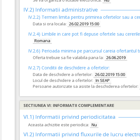
Se va organiza o licitatie electronica:
Nu
IV.2) Informatii administrative
IV.2.2) Termen limita pentru primirea ofertelor sau a cer
Data si ora locala:
26.02.2019 15:00
IV.2.4)
Limbile in care pot fi depuse ofertele sau cererile
Romana
IV.2.6) Perioada minima pe parcursul careia ofertantul t
Oferta trebuie sa fie valabila pana la:
26.06.2019
IV.2.7) Conditii de deschidere a ofertelor:
Data de deschidere a ofertelor:
26.02.2019 15:00
Locul de deschidere a ofertelor:
In SEAP
Persoane autorizate sa asiste la deschiderea ofertelor:
SECTIUNEA VI: INFORMATII COMPLEMENTARE
VI.1) Informatii privind periodicitatea
Aceasta achizitie este periodica:
Nu
VI.2) Informatii privind fluxurile de lucru electr