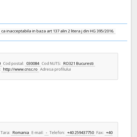
 inacceptabila in baza art 137 alin 2 litera j din HG 395/2016.
0
Cod postal:
030084
Cod NUTS:
RO321 Bucuresti
:
http://www.cnsc.ro
Adresa profilului
Tara:
Romania
E-mail:
-
Telefon:
+40 259437750
Fax:
+40