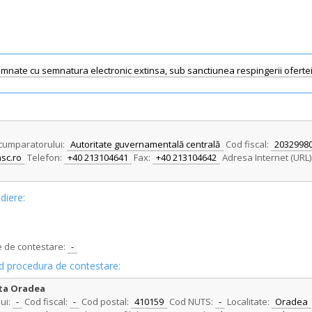
nate cu semnatura electronic extinsa, sub sanctiunea respingerii ofertei ca
l cumparatorului:
Autoritate guvernamentală centrală
Cod fiscal:
2032998
sc.ro
Telefon:
+40 213104641
Fax:
+40 213104642
Adresa Internet (URL)
diere:
e de contestare:
-
vind procedura de contestare:
nta Oradea
ui:
-
Cod fiscal:
-
Cod postal:
410159
Cod NUTS:
-
Localitate:
Oradea