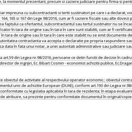
te, la momentul prezentarii, precum si caziere judiciare pentru firma si pe
diar impreuna cu subcontractanti si tertii sustinatori pe care i-a declarat
. 164, 165 si 167 din Lege 98/2016, cum ar fi caziere fiscale sau alte dovezi 
 faptului ca ofertantul, subcontractantul sau tertul sustinator nu se încadre
ator în tara de origine sau în tara în care sunt stabiliti, cum ar fi certifi
re în tara de origine sau în tara în care este stabilit nu se emit documente
7, autoritatea contractanta va accepta o declaratie pe propria raspundere sa
ca data în fata unui notar, a unei autoritati administrative sau judiciare s
la art.59 din Legea nr.98/2016, persoane ce detin functii de decizie în cadr
irector de ingrijiri, Ec. Bibart Cosmin - economist achizitii publice, Ec.Drag
lte obiectul de activitate al respectivului operator economic.; obiectul contr
umentul unic de achizitie European (DUAE), conform art.193 din Legea nr.98/
formitate cu legislatia aplicabila în tara de rezidenta; în etapa evaluarii o