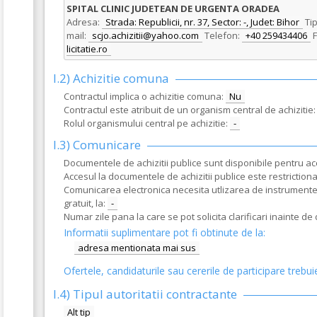
SPITAL CLINIC JUDETEAN DE URGENTA ORADEA
Adresa:
Strada: Republicii, nr. 37, Sector: -, Judet: Bihor
Tip
mail:
scjo.achizitii@yahoo.com
Telefon:
+40 259434406
F
licitatie.ro
I.2) Achizitie comuna
Contractul implica o achizitie comuna:
Nu
Contractul este atribuit de un organism central de achizitie:
Rolul organismului central pe achizitie:
-
I.3) Comunicare
Documentele de achizitii publice sunt disponibile pentru acce
Accesul la documentele de achizitii publice este restrictionat
Comunicarea electronica necesita utlizarea de instrumente s
gratuit, la:
-
Numar zile pana la care se pot solicita clarificari inainte d
Informatii suplimentare pot fi obtinute de la:
adresa mentionata mai sus
Ofertele, candidaturile sau cererile de participare trebui
I.4) Tipul autoritatii contractante
Alt tip