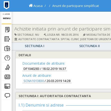
Acasa
Anunt de participare simplificat
E - LICITATIE
MENIU
Achizitie initiata prin anunt de participare simp
SECTORIALE: NU
LEGEA NR. 98/23.05.2016
MODALITATEA DE A
AUTORITATE CONTRACTANTA: SPITAL CLINIC JUDETEAN DE URGENTA
SECTIUNEA I
SECTIUNEA II
DETALII
Documentatie de atribuire:
DF1040283
/ 18.02.2019 16:37
Anunt de atribuire:
SCNA1013830
/ 20.03.2019 14:28
SECTIUNEA I: AUTORITATEA CONTRACTANTA
I.1) Denumire si adrese