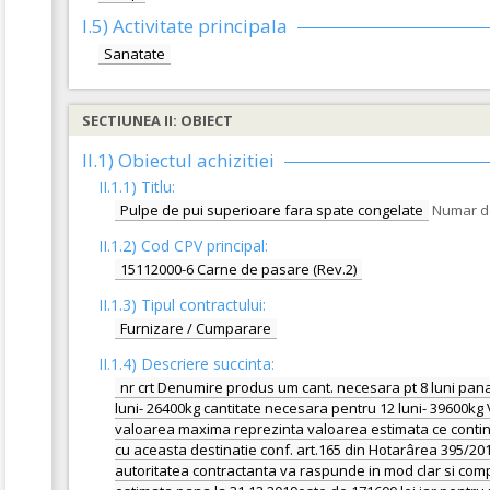
I.5)
Activitate principala
Sanatate
SECTIUNEA II: OBIECT
II.1) Obiectul achizitiei
II.1.1) Titlu:
Pulpe de pui superioare fara spate congelate
Numar de
II.1.2) Cod CPV principal:
15112000-6 Carne de pasare (Rev.2)
II.1.3) Tipul contractului:
Furnizare / Cumparare
II.1.4) Descriere succinta:
nr crt Denumire produs um cant. necesara pt 8 luni pana
luni- 26400kg cantitate necesara pentru 12 luni- 39600kg 
valoarea maxima reprezinta valoarea estimata ce contine 
cu aceasta destinatie conf. art.165 din Hotarârea 395/2016
autoritatea contractanta va raspunde in mod clar si comple