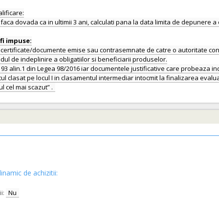
lificare:
faca dovada ca in ultimii 3 ani, calculati pana la data limita de depunere a 
ertificate/documente emise sau contrasemnate de catre o autoritate contra
ul de indeplinire a obligatiilor si beneficiarii produselor.
93 alin.1 din Legea 98/2016 iar documentele justificative care probeaza i
ul clasat pe locul I in clasamentul intermediar intocmit la finalizarea evalua
inamic de achizitii:
i:
Nu