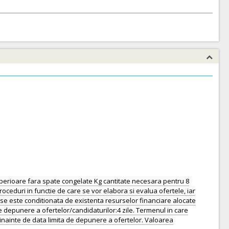
superioare fara spate congelate Kg cantitate necesara pentru 8
ceduri in functie de care se vor elabora si evalua ofertele, iar
se este conditionata de existenta resurselor financiare alocate
de depunere a ofertelor/candidaturilor:4 zile. Termenul in care
zi inainte de data limita de depunere a ofertelor. Valoarea