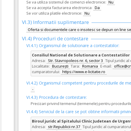
Se va utiliza sistemul de comenzi electronice:
Nu
Se va accepta facturarea electronica:
Da
Se vor utiliza platile electronice:
Nu
VI.3) Informatii suplimentare
Oferta si documentele care o insotesc se depun on line sem
VI.4) Proceduri de contestare
VI.4.1) Organismul de solutionare a contestatiilor:
Consiliul National de Solutionare a Contestatiilor
Adresa:
Str. Stavropoleos nr. 6, sector 3
Tipul juridic a
Localitate:
București
Tara:
Romania
E-mail:
office@cn
cumparatorului:
https://www.e-licitatie.ro
VI.4.2) Organismul competent pentru procedurile de me
-
VI.4.3) Procedura de contestare:
Precizari privind termenul (termenele) pentru proceduril
VI.4.4) Serviciul de la care se pot obtine informatii pri
Biroul juridc al Spitalului Clinic Judetean de Urge
Adresa:
str.Republicii nr.37
Tipul juridic al cumparatorul