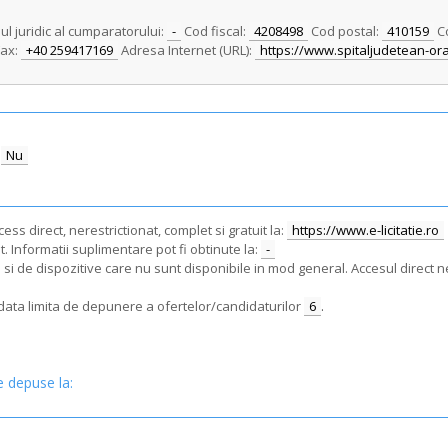
ul juridic al cumparatorului:
-
Cod fiscal:
4208498
Cod postal:
410159
C
ax:
+40 259417169
Adresa Internet (URL):
https://www.spitaljudetean-or
Nu
ss direct, nerestrictionat, complet si gratuit la:
https://www.e-licitatie.ro
. Informatii suplimentare pot fi obtinute la:
-
i de dispozitive care nu sunt disponibile in mod general. Accesul direct ne
e data limita de depunere a ofertelor/candidaturilor
6
.
e depuse la: