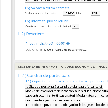
estimata pana la 31.12.2019este de 171600 lei iar pentru 
II.1.5) Valoarea totala estimata:
Valoarea totala estimata:
171600
Moneda:
RON
II.1.6) Informatii privind loturile:
Contractul este impartit in loturi:
Nu
II.2) Descriere
1.
Lot implicit (LOT-0000)
COD CPV:
15112000-6
- Carne de pasare (Rev.2)
SECTIUNEA III: INFORMATII JURIDICE, ECONOMICE, FINANC
III.1) Conditii de participare
III.1.1) Capacitatea de exercitare a activitatii profesiona
 Situaţia personală a candidatului sau ofertantului:
Motive de excludere: Neincadrarea in niciuna dintre situat
subcontractanti si tertii sustinatori. Modalitatea prin ca
documentele justificative constand in:
1. Certificate privind plata obligatiilor la bugetele locale