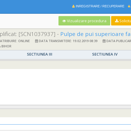
INREGISTRARE / RECUPERARE
Vizualizare procedura
Solicit
lificat:
[SCN1037937] -
Pulpe de pui superioare f
TRIBUIRE: ONLINE
DATA TRANSMITERE: 19.02.2019 08:39
DATA PUBLICARE:
 BIHOR
SECTIUNEA III
SECTIUNEA IV