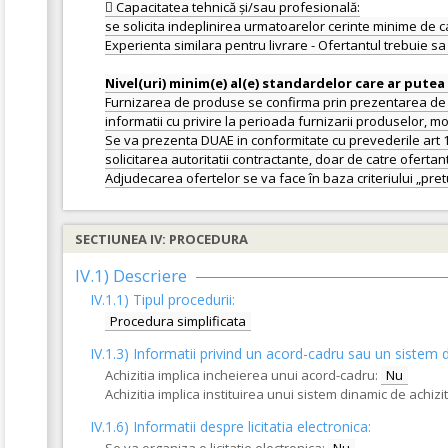
 Capacitatea tehnică și/sau profesională:
se solicita indeplinirea urmatoarelor cerinte minime de ca
Experienta similara pentru livrare - Ofertantul trebuie sa 
Furnizarea de produse se confirma prin prezentarea de c
informatii cu privire la perioada furnizarii produselor, mod
Se va prezenta DUAE in conformitate cu prevederile art 1
solicitarea autoritatii contractante, doar de catre ofertant
SECTIUNEA IV: PROCEDURA
IV.1) Descriere
IV.1.1) Tipul procedurii:
Procedura simplificata
IV.1.3) Informatii privind un acord-cadru sau un sistem d
Achizitia implica incheierea unui acord-cadru:
Nu
Achizitia implica instituirea unui sistem dinamic de achiziti
IV.1.6) Informatii despre licitatia electronica: