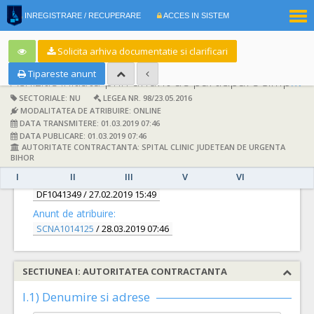
|
INREGISTRARE / RECUPERARE
ACCES IN SISTEM
RO
EN
Solicita arhiva documentatie si clarificari
Tipareste anunt
Achizitie initiata prin anunt de participare simplificat:
SECTORIALE: NU
LEGEA NR. 98/23.05.2016
MODALITATEA DE ATRIBUIRE: ONLINE
DATA TRANSMITERE: 01.03.2019 07:46
DATA PUBLICARE: 01.03.2019 07:46
AUTORITATE CONTRACTANTA: SPITAL CLINIC JUDETEAN DE URGENTA
DETALII
BIHOR
I
II
III
V
VI
Documentatie de atribuire:
DF1041349
/ 27.02.2019 15:49
Anunt de atribuire:
SCNA1014125
/ 28.03.2019 07:46
SECTIUNEA I: AUTORITATEA CONTRACTANTA
I.1) Denumire si adrese