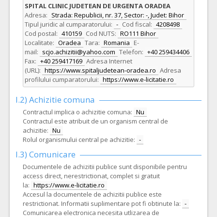
SPITAL CLINIC JUDETEAN DE URGENTA ORADEA
Adresa:
Strada: Republicii, nr. 37, Sector: -, Judet: Bihor
Tipul juridic al cumparatorului:
-
Cod fiscal:
4208498
Cod postal:
410159
Cod NUTS:
RO111 Bihor
Localitate:
Oradea
Tara:
Romania
E-
mail:
scjo.achizitii@yahoo.com
Telefon:
+40 259434406
Fax:
+40 259417169
Adresa Internet
(URL):
https://www.spitaljudetean-oradea.ro
Adresa
profilului cumparatorului:
https://www.e-licitatie.ro
I.2) Achizitie comuna
Contractul implica o achizitie comuna:
Nu
Contractul este atribuit de un organism central de
achizitie:
Nu
Rolul organismului central pe achizitie:
-
I.3) Comunicare
Documentele de achizitii publice sunt disponibile pentru
access direct, nerestrictionat, complet si gratuit
la:
https://www.e-licitatie.ro
Accesul la documentele de achizitii publice este
restrictionat. Informatii suplimentare pot fi obtinute la:
-
Comunicarea electronica necesita utlizarea de