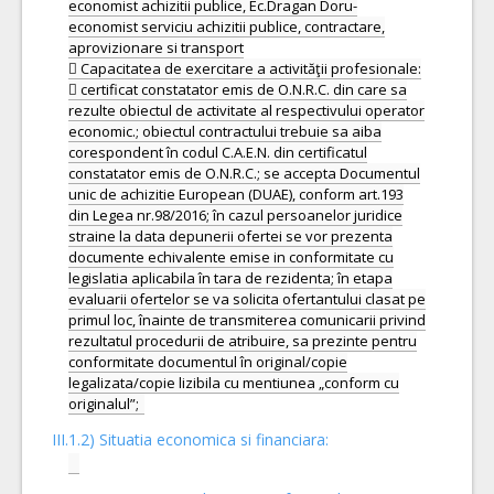
economist achizitii publice, Ec.Dragan Doru-
economist serviciu achizitii publice, contractare,
aprovizionare si transport
 Capacitatea de exercitare a activităţii profesionale:
 certificat constatator emis de O.N.R.C. din care sa
rezulte obiectul de activitate al respectivului operator
economic.; obiectul contractului trebuie sa aiba
corespondent în codul C.A.E.N. din certificatul
constatator emis de O.N.R.C.; se accepta Documentul
unic de achizitie European (DUAE), conform art.193
din Legea nr.98/2016; în cazul persoanelor juridice
straine la data depunerii ofertei se vor prezenta
documente echivalente emise in conformitate cu
legislatia aplicabila în tara de rezidenta; în etapa
evaluarii ofertelor se va solicita ofertantului clasat pe
primul loc, înainte de transmiterea comunicarii privind
rezultatul procedurii de atribuire, sa prezinte pentru
conformitate documentul în original/copie
legalizata/copie lizibila cu mentiunea „conform cu
III.1.2) Situatia economica si financiara: