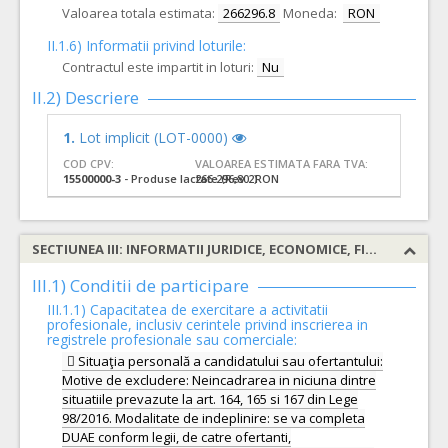
Valoarea totala estimata:
266296.8
Moneda:
RON
II.1.6) Informatii privind loturile:
Contractul este impartit in loturi:
Nu
II.2) Descriere
1.
Lot implicit (LOT-0000)
COD CPV:
VALOAREA ESTIMATA FARA TVA:
15500000-3
- Produse lactate (Rev.2)
266.296,80 RON
SECTIUNEA III: INFORMATII JURIDICE, ECONOMICE, FINANCIARE SI TEHNICE
III.1) Conditii de participare
III.1.1) Capacitatea de exercitare a activitatii
profesionale, inclusiv cerintele privind inscrierea in
registrele profesionale sau comerciale:
 Situaţia personală a candidatului sau ofertantului:
Motive de excludere: Neincadrarea in niciuna dintre
situatiile prevazute la art. 164, 165 si 167 din Lege
98/2016. Modalitate de indeplinire: se va completa
DUAE conform legii, de catre ofertanti,