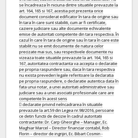
se încadreaza în niciuna dintre situatiile prevazute la
art. 164, 165 si 167, acestia pot prezenta orice
document considerat edificator în tara de origine sau
în tara în care sunt stabiliti, cum ar fi certificate,
caziere judiciare sau alte documente echivalente
emise de autoritati competente din tara respectiva. În
cazul în care în tara de origine sau în tara în care este
stabilit nu se emit documente de natura celor
precizate mai sus, sau respectivele documente nu
vizeaza toate situatiile prevazute la art. 164, 165 si
167, autoritatea contractanta va accepta o declaratie
pe propria raspundere sau, daca în tara respectiva
nu exista prevederi legale referitoare la declaratia
pe propria raspundere, o declaratie autentica data în
fata unui notar, a unei autoritati administrative sau
judiciare sau a unei asociatii profesionale care are
competente în acest sens
 declaratie privind neîncadrarea în situatiile
prevazute la art.59 din Legea nr.98/2016, persoane
ce detin functii de decizie în cadrul autoritatii
contractante: Dr. Carp Gheorghe – Manager, Ec.
Maghiar Marcel – Director financiar contabil, Rob
Florin – director de ingrijiri, Ec. Bibart Cosmin -