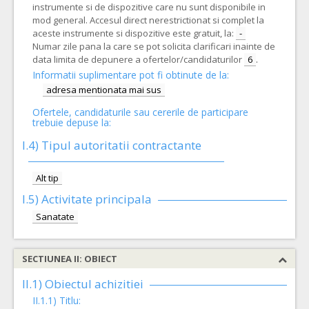
instrumente si de dispozitive care nu sunt disponibile in
mod general. Accesul direct nerestrictionat si complet la
aceste instrumente si dispozitive este gratuit, la:
-
Numar zile pana la care se pot solicita clarificari inainte de
data limita de depunere a ofertelor/candidaturilor
6
.
Informatii suplimentare pot fi obtinute de la:
adresa mentionata mai sus
Ofertele, candidaturile sau cererile de participare
trebuie depuse la:
I.4) Tipul autoritatii contractante
Alt tip
I.5)
Activitate principala
Sanatate
SECTIUNEA II: OBIECT
II.1) Obiectul achizitiei
II.1.1) Titlu: