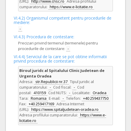
(URL):
http://www.cnsc.ro
Adresa profilului
cumparatorului:
https://www.e-licitatie.ro
VI.4.2) Organismul competent pentru procedurile de
mediere:
-
VI.4.3) Procedura de contestare:
Precizari privind termenul (termenele) pentru
procedurile de contestare:
-
VI.4.4) Serviciul de la care se pot obtine informatii
privind procedura de contestare:
Biroul juridc al Spitalului Clinic Judetean de
Urgenta Oradea
Adresa:
str.Republicii nr.37
Tipul juridic al
cumparatorului:
-
Cod fiscal:
-
Cod
postal:
410159
Cod NUTS:
-
Localitate:
Oradea
Tara:
Romania
E-mail:
-
Telefon:
+40 259437750
Fax:
+40 259417169
Adresa Internet
(URL):
https://www.spitaljudetean-oradea.ro
Adresa profilului cumparatorului:
https://www.e-
licitatie.ro