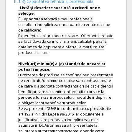
III.1.3) Capacitatea tehnica si profesionala:
Listă şi descriere succintă a criteriilor de
 Capacitatea tehnică și/sau profesională:
se solicita indeplinirea urmatoarelor cerinte minime
de calificare:
Experienta similara pentru livrare - Ofertantul trebuie
sa faca dovada ca in ultimii 3 ani, calculati pana la
data limita de depunere a ofertei, a mai furnizat
produse similare.
Nivel(uri) minim(e) al(e) standardelor care ar
Furnizarea de produse se confirma prin prezentarea
de certificate/documente emise sau contrasemnate
de catre o autoritate contractanta ori de catre clientul
beneficiar,care sa contina informatii cu privire la
perioada furnizarii produselor, modul de indeplinire
a obligatiilor si beneficiarii produselor.
Se va prezenta DUAE in conformitate cu prevederile
art 193 alin.1 din Legea 98/2016 iar documentele
justificative care probeaza indeplinirea celor
asumate in DUAE urmeaza a fi prezentate la
solicitarea autoritatii contractante, doar de catre