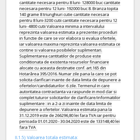
cantitate necesara pentru 8 luni- 128000 buc cantitate
necesara pentru 12 luni- 192000 buc 8. Branza topita
140 grame 8 triunghiuri cutie cantitate necesara
pentru 8 luni-3200 cutii cantitate necesara pentru 12
luni- 4800 cutii Valoarea minima a intervalului
reprezinta valoarea estimata a prezentei proceduri
in functie de care se vor elabora si evalua ofertele,
iar valoarea maxima reprezinta valoarea estimata ce
contine si valoarea posibilelor suplimentari.
Suplimentarea cantitatilor de produse este
conditionata de existenta resurselor financiare
alocate cu aceasta destinatie conf. art.165 din
Hotarârea 395/2016. Numar zile pana la care se pot
solicita clarificari inainte de data limita de depunere a
ofertelor/candidaturilor: 6 zile. Termenul in care
autoritatea contractanta va raspunde in mod clar si
complet tuturor solicitarilor de clarificare/informatiilor
suplimentare : in a 2-a zi inainte de data limita de
depunere a ofertelor. Valoarea estimata pana la
31.12.2019 este de 266296,80 lei fara TVA iar pentru
perioada 01.01.2020 - 30.04.2020 este de 133148,40 lei
fara TVA
II.1.5) Valoarea totala estimata: