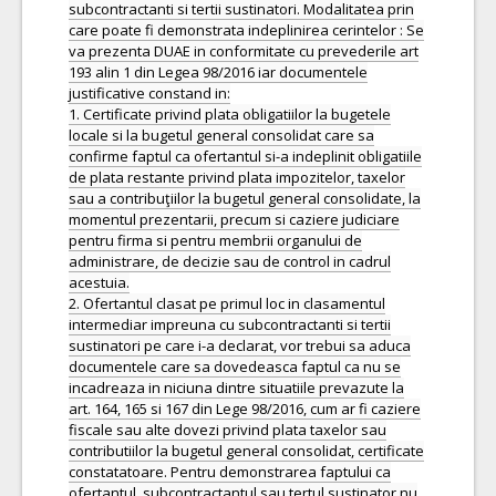
subcontractanti si tertii sustinatori. Modalitatea prin
care poate fi demonstrata indeplinirea cerintelor : Se
va prezenta DUAE in conformitate cu prevederile art
193 alin 1 din Legea 98/2016 iar documentele
justificative constand in:
1. Certificate privind plata obligatiilor la bugetele
locale si la bugetul general consolidat care sa
confirme faptul ca ofertantul si-a indeplinit obligatiile
de plata restante privind plata impozitelor, taxelor
sau a contribuţiilor la bugetul general consolidate, la
momentul prezentarii, precum si caziere judiciare
pentru firma si pentru membrii organului de
administrare, de decizie sau de control in cadrul
acestuia.
2. Ofertantul clasat pe primul loc in clasamentul
intermediar impreuna cu subcontractanti si tertii
sustinatori pe care i-a declarat, vor trebui sa aduca
documentele care sa dovedeasca faptul ca nu se
incadreaza in niciuna dintre situatiile prevazute la
art. 164, 165 si 167 din Lege 98/2016, cum ar fi caziere
fiscale sau alte dovezi privind plata taxelor sau
contributiilor la bugetul general consolidat, certificate
constatatoare. Pentru demonstrarea faptului ca
ofertantul, subcontractantul sau tertul sustinator nu