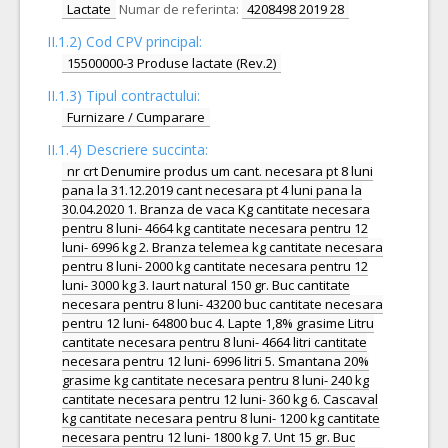
Lactate
Numar de referinta:
4208498 2019 28
II.1.2) Cod CPV principal:
15500000-3 Produse lactate (Rev.2)
II.1.3) Tipul contractului:
Furnizare / Cumparare
II.1.4) Descriere succinta:
nr crt Denumire produs um cant. necesara pt 8 luni
pana la 31.12.2019 cant necesara pt 4 luni pana la
30.04.2020 1. Branza de vaca Kg cantitate necesara
pentru 8 luni- 4664 kg cantitate necesara pentru 12
luni- 6996 kg 2. Branza telemea kg cantitate necesara
pentru 8 luni- 2000 kg cantitate necesara pentru 12
luni- 3000 kg 3. Iaurt natural 150 gr. Buc cantitate
necesara pentru 8 luni- 43200 buc cantitate necesara
pentru 12 luni- 64800 buc 4. Lapte 1,8% grasime Litru
cantitate necesara pentru 8 luni- 4664 litri cantitate
necesara pentru 12 luni- 6996 litri 5. Smantana 20%
grasime kg cantitate necesara pentru 8 luni- 240 kg
cantitate necesara pentru 12 luni- 360 kg 6. Cascaval
kg cantitate necesara pentru 8 luni- 1200 kg cantitate
necesara pentru 12 luni- 1800 kg 7. Unt 15 gr. Buc