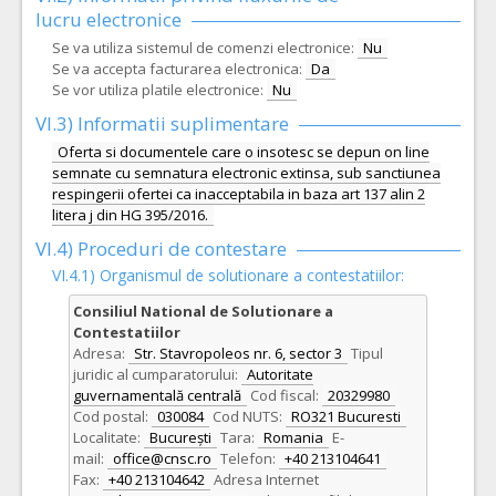
lucru electronice
Se va utiliza sistemul de comenzi electronice:
Nu
Se va accepta facturarea electronica:
Da
Se vor utiliza platile electronice:
Nu
VI.3) Informatii suplimentare
Oferta si documentele care o insotesc se depun on line
semnate cu semnatura electronic extinsa, sub sanctiunea
respingerii ofertei ca inacceptabila in baza art 137 alin 2
litera j din HG 395/2016.
VI.4) Proceduri de contestare
VI.4.1) Organismul de solutionare a contestatiilor:
Consiliul National de Solutionare a
Contestatiilor
Adresa:
Str. Stavropoleos nr. 6, sector 3
Tipul
juridic al cumparatorului:
Autoritate
guvernamentală centrală
Cod fiscal:
20329980
Cod postal:
030084
Cod NUTS:
RO321 Bucuresti
Localitate:
București
Tara:
Romania
E-
mail:
office@cnsc.ro
Telefon:
+40 213104641
Fax:
+40 213104642
Adresa Internet