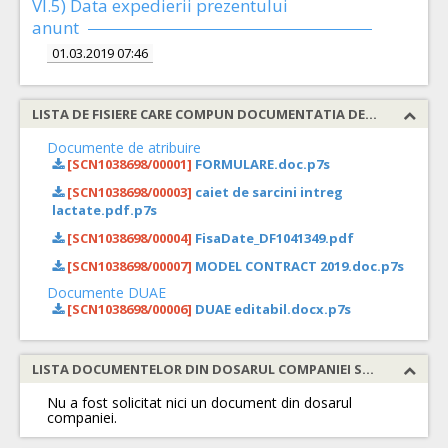
VI.5) Data expedierii prezentului
anunt
01.03.2019 07:46
LISTA DE FISIERE CARE COMPUN DOCUMENTATIA DE ATRIBUIRE
Documente de atribuire
[SCN1038698/00001]
FORMULARE.doc.p7s
[SCN1038698/00003]
caiet de sarcini intreg
lactate.pdf.p7s
[SCN1038698/00004]
FisaDate_DF1041349.pdf
[SCN1038698/00007]
MODEL CONTRACT 2019.doc.p7s
Documente DUAE
[SCN1038698/00006]
DUAE editabil.docx.p7s
LISTA DOCUMENTELOR DIN DOSARUL COMPANIEI SOLICITATE
Nu a fost solicitat nici un document din dosarul
companiei.