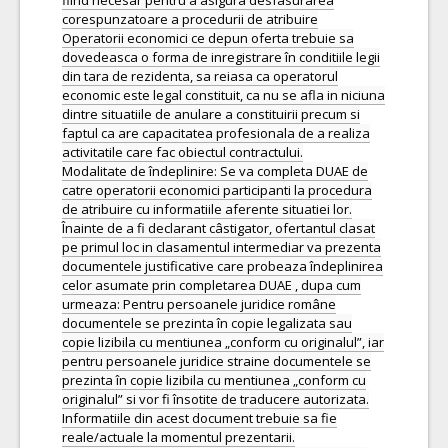
fiind necesar pentru a asigura desfasurarea
corespunzatoare a procedurii de atribuire
Operatorii economici ce depun oferta trebuie sa
dovedeasca o forma de inregistrare în conditiile legii
din tara de rezidenta, sa reiasa ca operatorul
economic este legal constituit, ca nu se afla in niciuna
dintre situatiile de anulare a constituirii precum si
faptul ca are capacitatea profesionala de a realiza
activitatile care fac obiectul contractului.
Modalitate de îndeplinire: Se va completa DUAE de
catre operatorii economici participanti la procedura
de atribuire cu informatiile aferente situatiei lor.
Înainte de a fi declarant câstigator, ofertantul clasat
pe primul loc in clasamentul intermediar va prezenta
documentele justificative care probeaza îndeplinirea
celor asumate prin completarea DUAE , dupa cum
urmeaza: Pentru persoanele juridice române
documentele se prezinta în copie legalizata sau
copie lizibila cu mentiunea „conform cu originalul”, iar
pentru persoanele juridice straine documentele se
prezinta în copie lizibila cu mentiunea „conform cu
originalul” si vor fi însotite de traducere autorizata.
Informatiile din acest document trebuie sa fie
reale/actuale la momentul prezentarii.