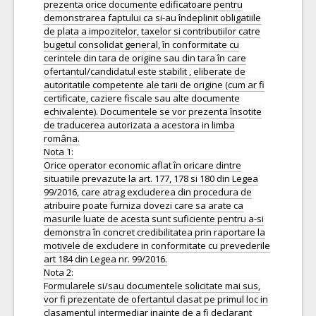
prezenta orice documente edificatoare pentru
demonstrarea faptului ca si-au îndeplinit obligatiile
de plata a impozitelor, taxelor si contributiilor catre
bugetul consolidat general, în conformitate cu
cerintele din tara de origine sau din tara în care
ofertantul/candidatul este stabilit , eliberate de
autoritatile competente ale tarii de origine (cum ar fi
certificate, caziere fiscale sau alte documente
echivalente). Documentele se vor prezenta însotite
de traducerea autorizata a acestora in limba
româna.
Nota 1:
Orice operator economic aflat în oricare dintre
situatiile prevazute la art. 177, 178 si 180 din Legea
99/2016, care atrag excluderea din procedura de
atribuire poate furniza dovezi care sa arate ca
masurile luate de acesta sunt suficiente pentru a-si
demonstra în concret credibilitatea prin raportare la
motivele de excludere in conformitate cu prevederile
art 184 din Legea nr. 99/2016.
Nota 2:
Formularele si/sau documentele solicitate mai sus,
vor fi prezentate de ofertantul clasat pe primul loc in
clasamentul intermediar inainte de a fi declarant