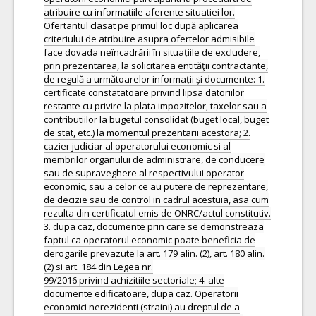
atribuire cu informatiile aferente situatiei lor.
Ofertantul clasat pe primul loc după aplicarea
criteriului de atribuire asupra ofertelor admisibile
face dovada neîncadrării în situațiile de excludere,
prin prezentarea, la solicitarea entităţii contractante,
de regulă a următoarelor informații și documente: 1.
certificate constatatoare privind lipsa datoriilor
restante cu privire la plata impozitelor, taxelor sau a
contributiilor la bugetul consolidat (buget local, buget
de stat, etc.) la momentul prezentarii acestora; 2.
cazier judiciar al operatorului economic si al
membrilor organului de administrare, de conducere
sau de supraveghere al respectivului operator
economic, sau a celor ce au putere de reprezentare,
de decizie sau de control in cadrul acestuia, asa cum
rezulta din certificatul emis de ONRC/actul constitutiv.
3. dupa caz, documente prin care se demonstreaza
faptul ca operatorul economic poate beneficia de
derogarile prevazute la art. 179 alin. (2), art. 180 alin.
(2) si art. 184 din Legea nr.
99/2016 privind achizitiile sectoriale; 4. alte
documente edificatoare, dupa caz. Operatorii
economici nerezidenti (straini) au dreptul de a