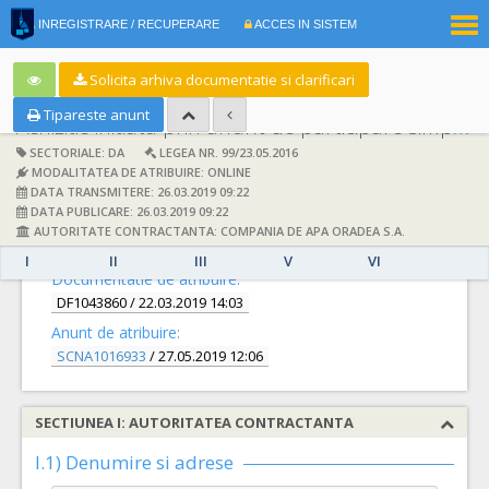
|
INREGISTRARE / RECUPERARE
ACCES IN SISTEM
RO
EN
Solicita arhiva documentatie si clarificari
Tipareste anunt
Achizitie initiata prin anunt de participare simplificat:
SECTORIALE: DA
LEGEA NR. 99/23.05.2016
MODALITATEA DE ATRIBUIRE: ONLINE
DATA TRANSMITERE: 26.03.2019 09:22
DATA PUBLICARE: 26.03.2019 09:22
AUTORITATE CONTRACTANTA: COMPANIA DE APA ORADEA S.A.
DETALII
I
II
III
V
VI
Documentatie de atribuire:
DF1043860
/ 22.03.2019 14:03
Anunt de atribuire:
SCNA1016933
/ 27.05.2019 12:06
SECTIUNEA I: AUTORITATEA CONTRACTANTA
I.1) Denumire si adrese