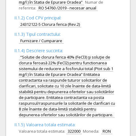
mg/l ) în Statia de Epurare Oradea”
Numar de
referinta:
RO 54760 /2019 - necesar anual
II.1.2) Cod CPV principal:
24312122-5 Clorura ferica (Rev.2)
II.1.3) Tipul contractului:
Furnizare / Cumparare
II.1.4) Descriere succinta:
“Solutie de clorura ferica 40% (FeCl3) şi soluţie de
clorura feroasă 22% (FeCl2) pentru functionarea
sistemului de reducere a fosforului total (Ptot sub 1
mg/l ) în Statia de Epurare Oradea” Entitatea
contractanta va raspunde tuturor solicitarilor de
clarificari, solicitate cu 10 zile înainte de data-limită
stabilită pentru depunerea ofertelor sau solicitărilor
de participare. Entitatea contractanta va posta
raspunsul/raspunsurile la solicitarile de clarificari cu
8 zile înainte de data-limită stabilită pentru
depunerea ofertelor sau solicitărilor de participare.
II.1.5) Valoarea totala estimata:
Valoarea totala estimata:
322000
Moneda:
RON