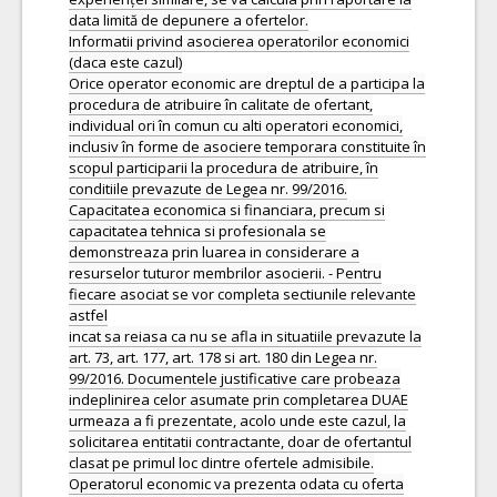
data limită de depunere a ofertelor.
Informatii privind asocierea operatorilor economici
(daca este cazul)
Orice operator economic are dreptul de a participa la
procedura de atribuire în calitate de ofertant,
individual ori în comun cu alti operatori economici,
inclusiv în forme de asociere temporara constituite în
scopul participarii la procedura de atribuire, în
conditiile prevazute de Legea nr. 99/2016.
Capacitatea economica si financiara, precum si
capacitatea tehnica si profesionala se
demonstreaza prin luarea in considerare a
resurselor tuturor membrilor asocierii. - Pentru
fiecare asociat se vor completa sectiunile relevante
astfel
incat sa reiasa ca nu se afla in situatiile prevazute la
art. 73, art. 177, art. 178 si art. 180 din Legea nr.
99/2016. Documentele justificative care probeaza
indeplinirea celor asumate prin completarea DUAE
urmeaza a fi prezentate, acolo unde este cazul, la
solicitarea entitatii contractante, doar de ofertantul
clasat pe primul loc dintre ofertele admisibile.
Operatorul economic va prezenta odata cu oferta