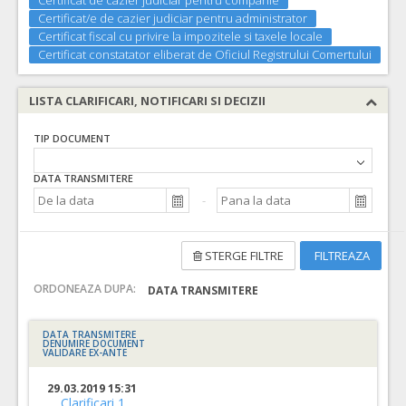
Certificat de cazier judiciar pentru companie
Certificat/e de cazier judiciar pentru administrator
Certificat fiscal cu privire la impozitele si taxele locale
Certificat constatator eliberat de Oficiul Registrului Comertului
LISTA CLARIFICARI, NOTIFICARI SI DECIZII
TIP DOCUMENT
DATA TRANSMITERE
STERGE FILTRE
FILTREAZA
ORDONEAZA DUPA:
DATA TRANSMITERE
DATA TRANSMITERE
DENUMIRE DOCUMENT
VALIDARE EX-ANTE
29.03.2019 15:31
Clarificari 1