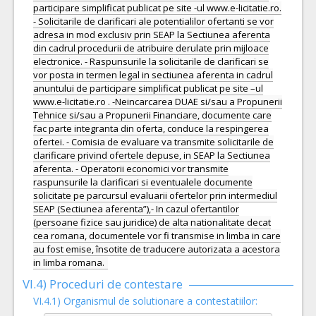
participare simplificat publicat pe site -ul www.e-licitatie.ro.
- Solicitarile de clarificari ale potentialilor ofertanti se vor
adresa in mod exclusiv prin SEAP la Sectiunea aferenta
din cadrul procedurii de atribuire derulate prin mijloace
electronice. - Raspunsurile la solicitarile de clarificari se
vor posta in termen legal in sectiunea aferenta in cadrul
anuntului de participare simplificat publicat pe site –ul
www.e-licitatie.ro . -Neincarcarea DUAE si/sau a Propunerii
Tehnice si/sau a Propunerii Financiare, documente care
fac parte integranta din oferta, conduce la respingerea
ofertei. - Comisia de evaluare va transmite solicitarile de
clarificare privind ofertele depuse, in SEAP la Sectiunea
aferenta. - Operatorii economici vor transmite
raspunsurile la clarificari si eventualele documente
solicitate pe parcursul evaluarii ofertelor prin intermediul
SEAP (Sectiunea aferenta”),- In cazul ofertantilor
(persoane fizice sau juridice) de alta nationalitate decat
cea romana, documentele vor fi transmise in limba in care
au fost emise, însotite de traducere autorizata a acestora
in limba romana.
VI.4) Proceduri de contestare
VI.4.1) Organismul de solutionare a contestatiilor: