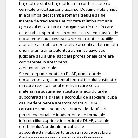
bugetul de stat si bugetul local în conformitate cu
cerintele entitatatii contractante. Documentele emise
in alta limba decat limba romana trebuie sa fie
insotite de traducerea autorizata in limba romana.
c) In cazul in care tara de origine sau în tara în care
este stabilit operatorul economic nu se emit astfel de
documente sau acestea nu vizeaza toate situatiile
atunci se accepta o declarative autentica data în fata
unui notar, a unei autoritati administrative sau
judiciare sau a unei asociatii profesionale care are
competente în acest sens.
Atentionari speciale:
Se vor depune, odata cu DUAE, urmatoarele
documente : angajamentul ferm al tertului sustinator
din care rezulta modul efectiv in care se va
materializa sustinerea acestuia, a acordului de
subcontractare si/sau a acordului de asociere, dupa
caz. Nedepunerea acestora odata cu DUAE,
constituie temei pentru solicitarea de clarificari
pentru eventualele inadvertente de forma ale
informatiilor cuprinse in sectiunile DUAE, atat ale
ofertantului/candidatului, cat si ale
subcontractantului/tertului sustinator, acest lucru