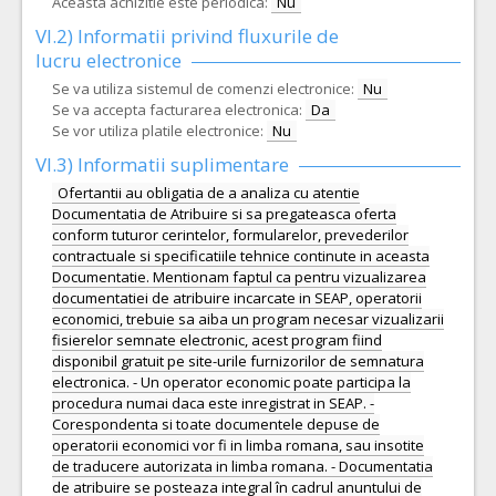
Aceasta achizitie este periodica:
Nu
VI.2) Informatii privind fluxurile de
lucru electronice
Se va utiliza sistemul de comenzi electronice:
Nu
Se va accepta facturarea electronica:
Da
Se vor utiliza platile electronice:
Nu
VI.3) Informatii suplimentare
Ofertantii au obligatia de a analiza cu atentie
Documentatia de Atribuire si sa pregateasca oferta
conform tuturor cerintelor, formularelor, prevederilor
contractuale si specificatiile tehnice continute in aceasta
Documentatie. Mentionam faptul ca pentru vizualizarea
documentatiei de atribuire incarcate in SEAP, operatorii
economici, trebuie sa aiba un program necesar vizualizarii
fisierelor semnate electronic, acest program fiind
disponibil gratuit pe site-urile furnizorilor de semnatura
electronica. - Un operator economic poate participa la
procedura numai daca este inregistrat in SEAP. -
Corespondenta si toate documentele depuse de
operatorii economici vor fi in limba romana, sau insotite
de traducere autorizata in limba romana. - Documentatia
de atribuire se posteaza integral în cadrul anuntului de