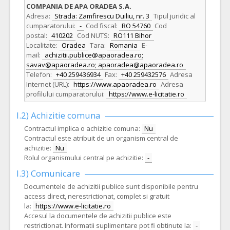
COMPANIA DE APA ORADEA S.A.
Adresa:
Strada: Zamfirescu Duiliu, nr. 3
Tipul juridic al
cumparatorului:
-
Cod fiscal:
RO 54760
Cod
postal:
410202
Cod NUTS:
RO111 Bihor
Localitate:
Oradea
Tara:
Romania
E-
mail:
achizitii.publice@apaoradea.ro;
savav@apaoradea.ro; apaoradea@apaoradea.ro
Telefon:
+40 259436934
Fax:
+40 259432576
Adresa
Internet (URL):
https://www.apaoradea.ro
Adresa
profilului cumparatorului:
https://www.e-licitatie.ro
I.2) Achizitie comuna
Contractul implica o achizitie comuna:
Nu
Contractul este atribuit de un organism central de
achizitie:
Nu
Rolul organismului central pe achizitie:
-
I.3) Comunicare
Documentele de achizitii publice sunt disponibile pentru
access direct, nerestrictionat, complet si gratuit
la:
https://www.e-licitatie.ro
Accesul la documentele de achizitii publice este
restrictionat. Informatii suplimentare pot fi obtinute la:
-