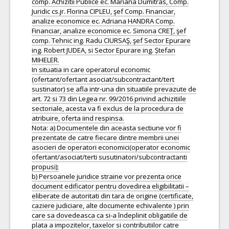
comp. Achizitii Publice ec. Mariana Dumitras, Comp.
Juridic cs.jr. Florina CIPLEU, şef Comp. Financiar,
analize economice ec. Adriana HANDRA Comp.
Financiar, analize economice ec. Simona CREŢ, şef
comp. Tehnic ing. Radu CIURSAŞ, şef Sector Epurare
ing. Robert JUDEA, si Sector Epurare ing. Ștefan
MIHELER.
In situatia in care operatorul economic
(ofertant/ofertant asociat/subcontractant/tert
sustinator) se afla intr-una din situatiile prevazute de
art. 72 si 73 din Legea nr. 99/2016 privind achizitiile
sectoriale, acesta va fi exclus de la procedura de
atribuire, oferta iind respinsa.
Nota: a) Documentele din aceasta sectiune vor fi
prezentate de catre fiecare dintre membrii unei
asocieri de operatori economici(operator economic
ofertant/asociat/terti susutinatori/subcontractanti
propusi);
b) Persoanele juridice straine vor prezenta orice
document edificator pentru dovedirea eligibilitatii –
eliberate de autoritati din tara de origine (certificate,
caziere judiciare, alte documente echivalente ) prin
care sa dovedeasca ca si-a îndeplinit obligatiile de
plata a impozitelor, taxelor si contributiilor catre