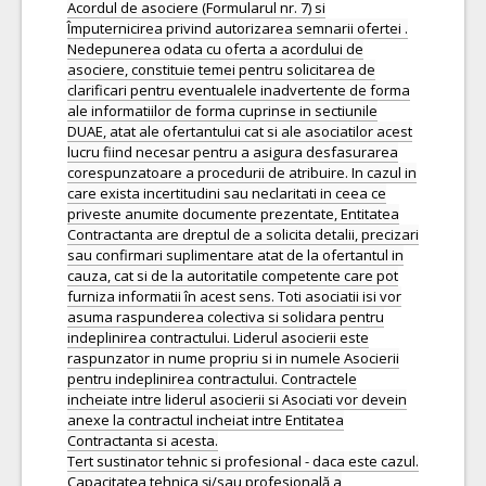
Acordul de asociere (Formularul nr. 7) si
Împuternicirea privind autorizarea semnarii ofertei .
Nedepunerea odata cu oferta a acordului de
asociere, constituie temei pentru solicitarea de
clarificari pentru eventualele inadvertente de forma
ale informatiilor de forma cuprinse in sectiunile
DUAE, atat ale ofertantului cat si ale asociatilor acest
lucru fiind necesar pentru a asigura desfasurarea
corespunzatoare a procedurii de atribuire. In cazul in
care exista incertitudini sau neclaritati in ceea ce
priveste anumite documente prezentate, Entitatea
Contractanta are dreptul de a solicita detalii, precizari
sau confirmari suplimentare atat de la ofertantul in
cauza, cat si de la autoritatile competente care pot
furniza informatii în acest sens. Toti asociatii isi vor
asuma raspunderea colectiva si solidara pentru
indeplinirea contractului. Liderul asocierii este
raspunzator in nume propriu si in numele Asocierii
pentru indeplinirea contractului. Contractele
incheiate intre liderul asocierii si Asociati vor devein
anexe la contractul incheiat intre Entitatea
Contractanta si acesta.
Tert sustinator tehnic si profesional - daca este cazul.
Capacitatea tehnica și/sau profesională a