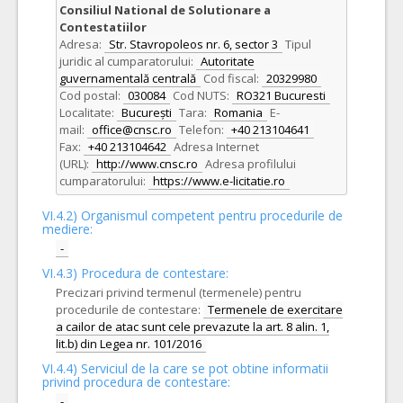
Consiliul National de Solutionare a
Contestatiilor
Adresa:
Str. Stavropoleos nr. 6, sector 3
Tipul
juridic al cumparatorului:
Autoritate
guvernamentală centrală
Cod fiscal:
20329980
Cod postal:
030084
Cod NUTS:
RO321 Bucuresti
Localitate:
București
Tara:
Romania
E-
mail:
office@cnsc.ro
Telefon:
+40 213104641
Fax:
+40 213104642
Adresa Internet
(URL):
http://www.cnsc.ro
Adresa profilului
cumparatorului:
https://www.e-licitatie.ro
VI.4.2) Organismul competent pentru procedurile de
mediere:
-
VI.4.3) Procedura de contestare:
Precizari privind termenul (termenele) pentru
procedurile de contestare:
Termenele de exercitare
a cailor de atac sunt cele prevazute la art. 8 alin. 1,
lit.b) din Legea nr. 101/2016
VI.4.4) Serviciul de la care se pot obtine informatii
privind procedura de contestare:
-