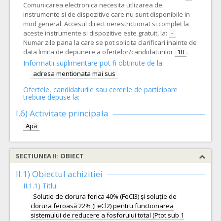
Comunicarea electronica necesita utlizarea de
instrumente si de dispozitive care nu sunt disponibile in
mod general. Accesul direct nerestrictionat si complet la
aceste instrumente si dispozitive este gratuit, la:
-
Numar zile pana la care se pot solicita clarificari inainte de
data limita de depunere a ofertelor/candidaturilor
10
.
Informatii suplimentare pot fi obtinute de la:
adresa mentionata mai sus
Ofertele, candidaturile sau cererile de participare
trebuie depuse la:
I.6)
Activitate principala
Apă
SECTIUNEA II: OBIECT
II.1) Obiectul achizitiei
II.1.1) Titlu:
Solutie de clorura ferica 40% (FeCl3) şi soluţie de
clorura feroasă 22% (FeCl2) pentru functionarea
sistemului de reducere a fosforului total (Ptot sub 1