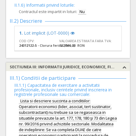
II.1.6) Informatii privind loturile:
Contractul este impartit in loturi:
Nu
II.2) Descriere
1.
Lot implicit (LOT-0000)
COD CPV:
VALOAREA ESTIMATA FARA TVA:
24312122-5
- Clorura ferica (Rev.2)
322.000,00 RON
SECTIUNEA III: INFORMATII JURIDICE, ECONOMICE, FINANCIARE SI TEHNICE
III.1) Conditii de participare
III.1.1) Capacitatea de exercitare a activitatii
profesionale, inclusiv cerintele privind inscrierea in
registrele profesionale sau comerciale:
Lista si descriere succinta a conditiilor:
Operatorii economici (lider, asociat, tert sustinator,
subcontractant) nu trebuie sa se regaseasca in
situatiile prevazute la art. 177, 178, 180 şi 73 din Legea
nr. 99/2016 privind achizitiile sectoriale. Modalitatea
de indeplinire: Se va completa DUAE de catre
operatorii economici participanti la procedura de