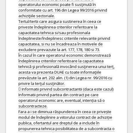
operatorului economic poate fi susţinută în
conformitate cu art. 196 din Legea 99/2016 privind
achiziţiile sectoriale.
Tertul/tertii care asigura sustinerea în ceea ce
priveste îndeplinirea criteriilor referitoare la
capacitatea tehnica si/sau profesionala
îndeplineste/îndeplinesc criteriile relevante privind
capacitatea, si nu se încadreaza în motivele de
excludere prevazute la art. 177, 178, 180 si 73.
În cazul în care operatorul economic demonstrează
îndeplinirea criteriilor referitoare la capacitatea
tehnică şi profesională invocând susţinerea unui terţ,
acesta va prezenta DUAE cu toate informaţiile
prevăzute la art. 202 alin. (1) din Legea nr. 99/2016 cu
privire la terţul susţinător.
 Informatii privind subcontractantii (daca este cazul)
Informatii privind partea din contract pe care
operatorul economic are, eventual, intenția să o
subcontracteze.
Fara a i se diminua răspunderea în ceea ce privește
modul de îndeplinire a viitorului contract de achiziție
publica, ofertantul are dreptul de a include în
propunerea tehnica posibilitatea de a subcontracta o