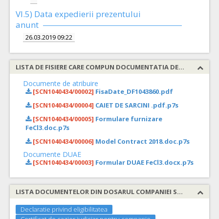
VI.5) Data expedierii prezentului
anunt
26.03.2019 09:22
LISTA DE FISIERE CARE COMPUN DOCUMENTATIA DE ATRIBUIRE
Documente de atribuire
[SCN1040434/00002]
FisaDate_DF1043860.pdf
[SCN1040434/00004]
CAIET DE SARCINI .pdf.p7s
[SCN1040434/00005]
Formulare furnizare
FeCl3.doc.p7s
[SCN1040434/00006]
Model Contract 2018.doc.p7s
Documente DUAE
[SCN1040434/00003]
Formular DUAE FeCl3.docx.p7s
LISTA DOCUMENTELOR DIN DOSARUL COMPANIEI SOLICITATE
Declaratie privind eligibilitatea