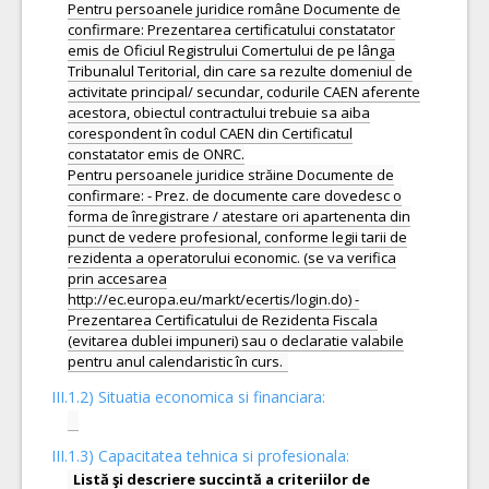
Pentru persoanele juridice române Documente de
confirmare: Prezentarea certificatului constatator
emis de Oficiul Registrului Comertului de pe lânga
Tribunalul Teritorial, din care sa rezulte domeniul de
activitate principal/ secundar, codurile CAEN aferente
acestora, obiectul contractului trebuie sa aiba
corespondent în codul CAEN din Certificatul
constatator emis de ONRC.
Pentru persoanele juridice străine Documente de
confirmare: - Prez. de documente care dovedesc o
forma de înregistrare / atestare ori apartenenta din
punct de vedere profesional, conforme legii tarii de
rezidenta a operatorului economic. (se va verifica
prin accesarea
http://ec.europa.eu/markt/ecertis/login.do) -
Prezentarea Certificatului de Rezidenta Fiscala
(evitarea dublei impuneri) sau o declaratie valabile
III.1.2) Situatia economica si financiara:
III.1.3) Capacitatea tehnica si profesionala:
Listă şi descriere succintă a criteriilor de