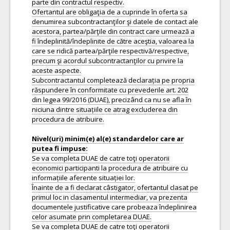
parte din contractul respectiv.
Ofertantul are obligaţia de a cuprinde în oferta sa
denumirea subcontractanţilor şi datele de contact ale
acestora, partea/părţile din contract care urmează a
fi îndeplinită/îndeplinite de către aceştia, valoarea la
care se ridică partea/părţile respectivă/respective,
precum şi acordul subcontractanţilor cu privire la
aceste aspecte.
Subcontractantul completează declarația pe propria
răspundere în conformitate cu prevederile art. 202
din legea 99/2016 (DUAE), precizând ca nu se afla în
niciuna dintre situațiile ce atrag excluderea din
procedura de atribuire.
Nivel(uri) minim(e) al(e) standardelor care ar
Se va completa DUAE de catre toţi operatorii
economici participanti la procedura de atribuire cu
informațiile aferente situației lor.
Înainte de a fi declarat câstigator, ofertantul clasat pe
primul loc in clasamentul intermediar, va prezenta
documentele justificative care probeaza îndeplinirea
celor asumate prin completarea DUAE.
Se va completa DUAE de catre toţi operatorii