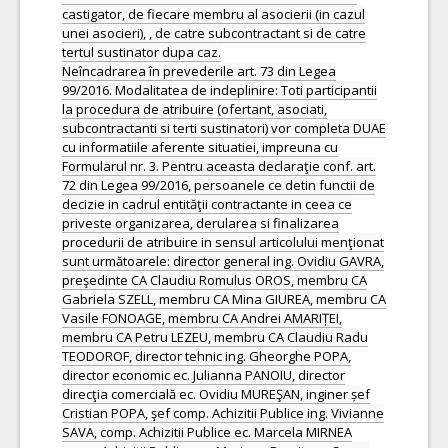
castigator, de fiecare membru al asocierii (in cazul
unei asocieri), , de catre subcontractant si de catre
tertul sustinator dupa caz.
Neîncadrarea în prevederile art. 73 din Legea
99/2016. Modalitatea de indeplinire: Toti participantii
la procedura de atribuire (ofertant, asociati,
subcontractanti si terti sustinatori) vor completa DUAE
cu informatiile aferente situatiei, impreuna cu
Formularul nr. 3. Pentru aceasta declaraţie conf. art.
72 din Legea 99/2016, persoanele ce detin functii de
decizie in cadrul entităţii contractante in ceea ce
priveste organizarea, derularea si finalizarea
procedurii de atribuire in sensul articolului menţionat
sunt următoarele: director general ing. Ovidiu GAVRA,
preşedinte CA Claudiu Romulus OROS, membru CA
Gabriela SZELL, membru CA Mina GIUREA, membru CA
Vasile FONOAGE, membru CA Andrei AMARIȚEI,
membru CA Petru LEZEU, membru CA Claudiu Radu
TEODOROF, director tehnic ing. Gheorghe POPA,
director economic ec. Julianna PANOIU, director
direcţia comercială ec. Ovidiu MUREŞAN, inginer șef
Cristian POPA, şef comp. Achizitii Publice ing. Vivianne
SAVA, comp. Achizitii Publice ec. Marcela MIRNEA