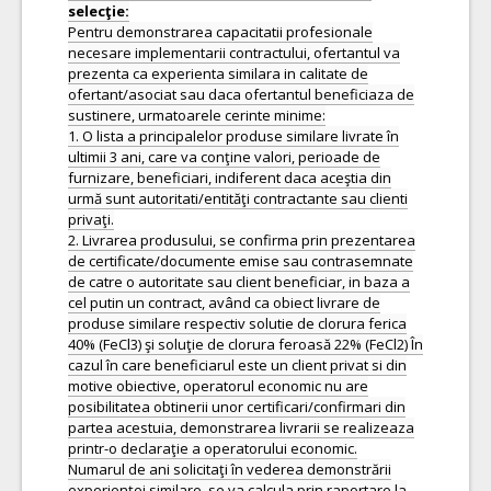
Pentru demonstrarea capacitatii profesionale
necesare implementarii contractului, ofertantul va
prezenta ca experienta similara in calitate de
ofertant/asociat sau daca ofertantul beneficiaza de
sustinere, urmatoarele cerinte minime:
1. O lista a principalelor produse similare livrate în
ultimii 3 ani, care va conţine valori, perioade de
furnizare, beneficiari, indiferent daca aceştia din
urmă sunt autoritati/entităţi contractante sau clienti
privaţi.
2. Livrarea produsului, se confirma prin prezentarea
de certificate/documente emise sau contrasemnate
de catre o autoritate sau client beneficiar, in baza a
cel putin un contract, având ca obiect livrare de
produse similare respectiv solutie de clorura ferica
40% (FeCl3) şi soluţie de clorura feroasă 22% (FeCl2) În
cazul în care beneficiarul este un client privat si din
motive obiective, operatorul economic nu are
posibilitatea obtinerii unor certificari/confirmari din
partea acestuia, demonstrarea livrarii se realizeaza
printr-o declaraţie a operatorului economic.
Numarul de ani solicitaţi în vederea demonstrării
experienței similare, se va calcula prin raportare la