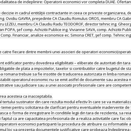
dalitatea de indeplinire: Operatorii economici vor completa DUAE. Ofertant
decizie in cadrul entităţiii contractante in ceea ce priveste organizarea, de
ral ing. Ovidiu GAVRA, preşedinte CA Claudiu Romulus OROS, membru CA Ga
LEZEU, membru CA Claudiu Radu TEODOROF, director tehnic ing. Gheorghe
n POPA, şef comp. Achizitii Publice ing. Vivianne SAVA, comp. Achizitii Publi
Comp. Financiar, analize economice ec. Simona CRET, şef comp. Tehnic ing.
 catre fiecare dintre membrii unei asocieri de operatori economici(operat
edificator pentru dovedirea eligibilitatii – eliberate de autoritati din tara
igatiile de plata a impozitelor, taxelor si contributiilor catre bugetul de stat
a romana trebuie sa fie insotite de traducerea autorizata in limba romana
te stabilit operatorul economic nu se emit astfel de documente sau acestea n
istrative sau judiciare sau a unei asociatii profesionale care are competen
ea acesteia ca inacceptabila.
ertului sustinator din care rezulta modul efectiv în care se va materializ
 temei pentru solicitarea de clarificari pentru eventualele inadervente de 
a o forma de inregistrare în conditiile legii din tara de rezidenta, sa reia
i faptul ca are capacitatea profesionala de a realiza activitatile care fac ob
eratorii economici participanti la procedura de atribuire cu informatiile af
e primul loc va prezenta documentele justificative care probeaza îndeplin