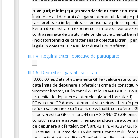
Înainte de a fi declarat câstigator, ofertantul clasat pe 
care probeaza îndeplinirea celor asumate prin complet
Pentru demonstrarea experientei similare se vor prezenta
contrasemnate de o autoritate ori de catre clientul benefic
(indicatori tehnici ce caracterizeaza obiectul lucrarii), p
III.1.4) Reguli si criterii obiective de participare:
-
III.1.6) Depozite si garantii solicitate:
3.000,00 lei. Data pt echivalenta GP lei/valuta este curs
data limita de depunere a ofertelor.Forma de constitituire 
virament bancar, OP în contul AC in lei RO41BRDE050SV03
ora limita de depunere a ofertelor. (Model formular 1)
EC va retine GP daca:a)ofertantul si-a retras oferta în peri
refuza sa semneze ctr în peri. de valabilitate a ofertei.
elibera/restitui GP conf art. 44 din HG. 394/2016.GP emis
constit.în numele asocierii, mentionandu-se ca acopera în 
de depunere a ofertelor, conf. art. 42 alin.7-HG 394/2016.
Cuantumul GBE este de 10% din pretul contractului fara TV
de o instituţie de credit din România sau din alt stat sau de