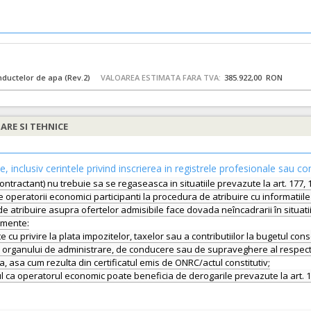
nductelor de apa (Rev.2)
VALOAREA ESTIMATA FARA TVA:
385.922,00 RON
IARE SI TEHNICE
le, inclusiv cerintele privind inscrierea in registrele profesionale sau co
ontractant) nu trebuie sa se regaseasca in situatiile prevazute la art. 177, 17
peratorii economici participanti la procedura de atribuire cu informatiile a
de atribuire asupra ofertelor admisibile face dovada neîncadrarii în situatii
umente:
te cu privire la plata impozitelor, taxelor sau a contributiilor la bugetul con
lor organului de administrare, de conducere sau de supraveghere al respec
, asa cum rezulta din certificatul emis de ONRC/actul constitutiv;
operatorul economic poate beneficia de derogarile prevazute la art. 179 alin