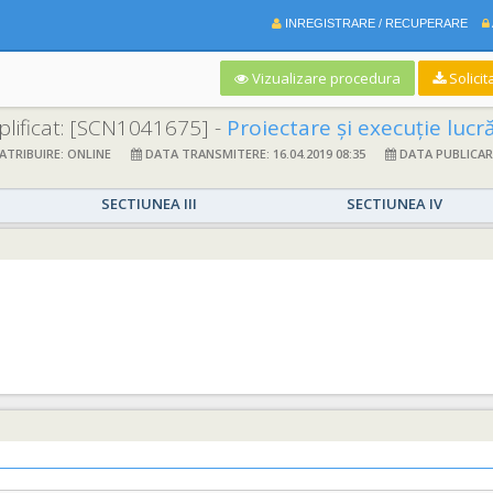
INREGISTRARE / RECUPERARE
Vizualizare procedura
Solicit
lificat:
[SCN1041675] -
Proiectare și execuție lucrări “Extindere sistem
TRIBUIRE: ONLINE
DATA TRANSMITERE: 16.04.2019 08:35
DATA PUBLICARE:
SECTIUNEA III
SECTIUNEA IV