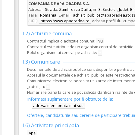
COMPANIA DE APA ORADEA S.A.
Adresa:
Strada: Zamfirescu Duiliu, nr. 3, Sector: -, Judet: Bi
Tara:
Romania
E-mail:
achizitii.publice@apaoradea.ro
(URL):
https://www.apaoradea.ro
Adresa profilului cumpa
I.2) Achizitie comuna
Contractul implica o achizitie comuna:
Nu
Contractul este atribuit de un organism central de achizitie:
Rolul organismului central pe achizitie:
-
I.3) Comunicare
Documentele de achizitii publice sunt disponibile pentru acce
Accesul la documentele de achizitii publice este restrictionat
Comunicarea electronica necesita utlizarea de instrumente s
gratuit, la:
-
Numar zile pana la care se pot solicita clarificari inainte d
Informatii suplimentare pot fi obtinute de la:
adresa mentionata mai sus
Ofertele, candidaturile sau cererile de participare trebui
I.6)
Activitate principala
Apă