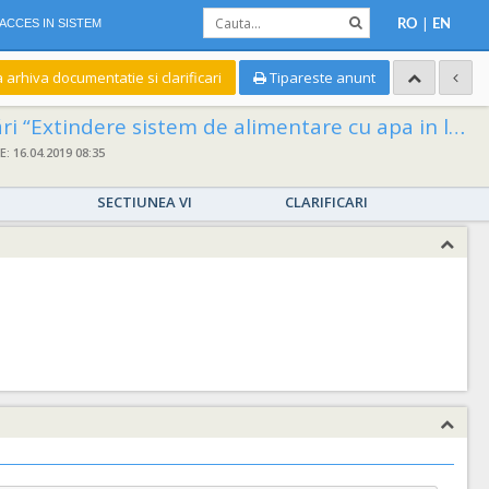
|
ACCES IN SISTEM
RO
EN
a arhiva documentatie si clarificari
Tipareste anunt
 de alimentare cu apa in localitatea Sumugiu” comuna Hidiselul de Sus judetul Bihor.
 16.04.2019 08:35
SECTIUNEA VI
CLARIFICARI