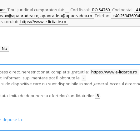
hor
Tipul juridic al cumparatorului:
-
Cod fiscal:
RO 54760
Cod postal:
4
; savav@apaoradea.ro; apaoradea@apaoradea.ro
Telefon:
+40 259436934
ratorului:
https://www.e-licitatie.ro
Nu
ss direct, nerestrictionat, complet si gratuit la:
https://www.e-licitatie.ro
. Informatii suplimentare pot fi obtinute la:
-
i de dispozitive care nu sunt disponibile in mod general. Accesul direct ne
e data limita de depunere a ofertelor/candidaturilor
8
.
e depuse la: