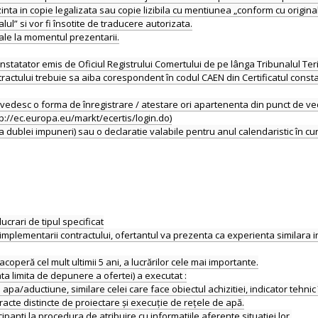
a in copie legalizata sau copie lizibila cu mentiunea „conform cu original
lul” si vor fi însotite de traducere autorizata.
ale la momentul prezentarii.
tatator emis de Oficiul Registrului Comertului de pe lânga Tribunalul Terito
ractului trebuie sa aiba corespondent în codul CAEN din Certificatul cons
desc o forma de înregistrare / atestare ori apartenenta din punct de vede
tp://ec.europa.eu/markt/ecertis/login.do)
ucrari de tipul specificat
plementarii contractului, ofertantul va prezenta ca experienta similara in
 acoperă cel mult ultimii 5 ani, a lucrărilor cele mai importante.
ata limita de depunere a ofertei) a executat :
u apa/aductiune, similare celei care face obiectul achizitiei, indicator tehni
racte distincte de proiectare și execuție de rețele de apă.
anti la procedura de atribuire cu informatiile aferente situatiei lor.