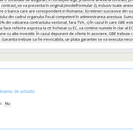
ontract,,se va prezenta în original,(modelFormular 2), inclusiv toate anexe
tre o banca care are corespondent in Romania.; b) retineri succesive din sum
atului din cadrul organului fiscal competent în administrarea acestuia. Suma
5% din valoarea contractului sectorial, fara TVA.; c) În cazul în care GBE es
ce referire expresa la ctr încheiat cu EC, va contine numele în clar al EC s
 alte investitii. În cazul depunerii de oferte în asociere, GBE trebuie co
inamic de achizitii:
i:
Nu