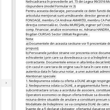
Neîncadrarea în prevederile art. 73 din Legea 99/2016 Mo
răspundere (model Formular nr.3)
Pentru aceasta declaraţie, persoanele ce detin functii de 
articolului menţionat sunt următoarele: director gene
FONOAGE, membru CA Andreai AMARIȚEI, membru CA Petru 
direcţia comercială ec. Ovidiu MUREŞAN, inginer șef Cristia
comp. Financiar, analize economice ec. Adriana HANDRA, 
Bogdan CIURSAS Sector Utilitati Regionale. .
Nota:
a) Documentele din aceasta sectiune vor fi prezentate de
propusi);
b) Persoanele juridice straine vor prezenta orice document 
echivalente ) prin care sa dovedeasca ca si-a îndeplinit obl
contractante. Documentele emise in alta limba decat limb
c) In cazul in care tara de origine sau în tara în care es
autentica data în fata unui notar, a unei autoritati admin
Atentionari speciale:
1. Nedepunerea odata cu oferta a DUAE atrage respinger
2. Nedepunerea odata cu DUAE, a angajamentului ferm al t
subcontractare si/sau a acordului de asociere, constituie
Operatorii economici ce depun oferta trebuie sa dovedeasc
niciuna dintre situatiile de anulare a constituirii precum s
Modalitate de îndeplinire: se va completa DUAE de catre op
Înainte de a fi declarat câstigator, ofertantul clasat p