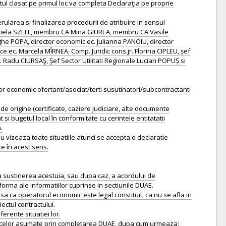
ul clasat pe primul loc va completa Declaraţia pe proprie
rularea si finalizarea procedurii de atribuire in sensul
briela SZELL, membru CA Mina GIUREA, membru CA Vasile
 POPA, director economic ec. Julianna PANOIU, director
ce ec. Marcela MÎRNEA, Comp. Juridic cons.jr. Florina CIPLEU, șef
 Radu CIURSAŞ, Şef Sector Utilitati Regionale Lucian POPUȘ si
or economic ofertant/asociat/terti susutinatori/subcontractanti
 de origine (certificate, caziere judiciare, alte documente
 si bugetul local în conformitate cu cerintele entitatatii
.
u vizeaza toate situatiile atunci se accepta o declaratie
te în acest sens.
a sustinerea acestuia, sau dupa caz, a acordului de
forma ale informatiilor cuprinse in sectiunile DUAE.
sa ca operatorul economic este legal constituit, ca nu se afla in
iectul contractului.
erente situatiei lor.
irea celor asumate prin completarea DUAE, dupa cum urmeaza: