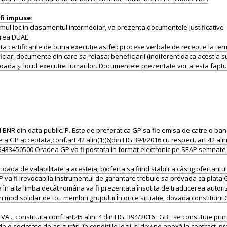
primul loc in clasamentul intermediar, va prezenta documentele justificative
area DUAE.
 certificarile de buna executie astfel: procese verbale de receptie la te
iar, documente din care sa reiasa: beneficiarii (indiferent daca acestia sunt 
erioada şi locul executiei lucrarilor. Documentele prezentate vor atesta faptu
ul BNR din data public.IP. Este de preferat ca GP sa fie emisa de catre o b
a GP acceptata,conf.art 42 alin(1;(6)din HG 394/2016 cu respect. art.42 alin 
433450500 Oradea GP va fi postata in format electronic pe SEAP semnate c
oada de valabilitate a acesteia; b)oferta sa fiind stabilita câstig ofertantul 
 GP va fi irevocabila.Instrumentul de garantare trebuie sa prevada ca plata
a în alta limba decât româna va fi prezentata însotita de traducerea autori
mod solidar de toti membrii grupului.În orice situatie, dovada constituirii G
A ., constituita conf. art.45 alin. 4 din HG. 394/2016 : GBE se constituie p
 o societate de asigurări, în condiţiile legii, şi devine anexă la contract, pre