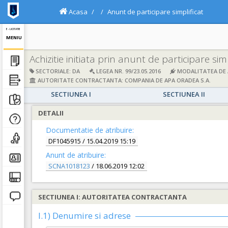
Acasa
Anunt de participare simplificat
E - LICITATIE
MENIU
Achizitie initiata prin anunt de participare simp
SECTORIALE: DA
LEGEA NR. 99/23.05.2016
MODALITATEA DE A
AUTORITATE CONTRACTANTA: COMPANIA DE APA ORADEA S.A.
SECTIUNEA I
SECTIUNEA II
DETALII
Documentatie de atribuire:
DF1045915
/ 15.04.2019 15:19
Anunt de atribuire:
SCNA1018123
/ 18.06.2019 12:02
SECTIUNEA I: AUTORITATEA CONTRACTANTA
I.1) Denumire si adrese