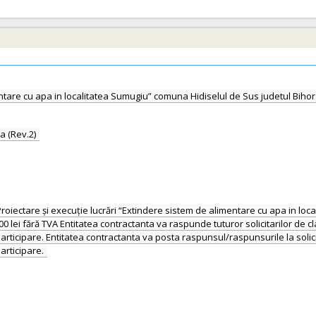
entare cu apa in localitatea Sumugiu” comuna Hidiselul de Sus judetul Bihor
a (Rev.2)
i Proiectare și execuție lucrări “Extindere sistem de alimentare cu apa in lo
 lei fără TVA Entitatea contractanta va raspunde tuturor solicitarilor de clarif
rticipare. Entitatea contractanta va posta raspunsul/raspunsurile la solicitar
articipare.