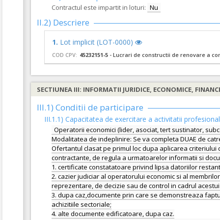
Contractul este impartit in loturi:
Nu
II.2) Descriere
1.
Lot implicit (LOT-0000)
COD CPV:
45232151-5
- Lucrari de constructii de renovare a co
SECTIUNEA III: INFORMATII JURIDICE, ECONOMICE, FINANC
III.1) Conditii de participare
III.1.1) Capacitatea de exercitare a activitatii profesiona
Operatorii economici (lider, asociat, tert sustinator, subc
Modalitatea de indeplinire: Se va completa DUAE de catre o
Ofertantul clasat pe primul loc dupa aplicarea criteriului 
contractante, de regula a urmatoarelor informatii si doc
1. certificate constatatoare privind lipsa datoriilor restan
2. cazier judiciar al operatorului economic si al membri
reprezentare, de decizie sau de control in cadrul acestuia
3. dupa caz,documente prin care se demonstreaza faptul ca 
achizitiile sectoriale;
4. alte documente edificatoare, dupa caz.