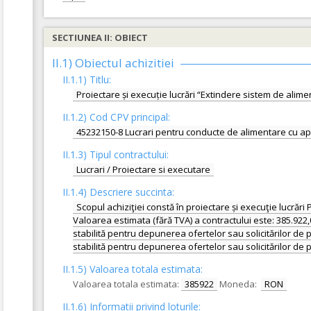
SECTIUNEA II: OBIECT
II.1) Obiectul achizitiei
II.1.1) Titlu:
Proiectare și execuție lucrări “Extindere sistem de alim
II.1.2) Cod CPV principal:
45232150-8 Lucrari pentru conducte de alimentare cu ap
II.1.3) Tipul contractului:
Lucrari / Proiectare si executare
II.1.4) Descriere succinta:
Scopul achiziţiei constă în proiectare și execuţie lucrăr
Valoarea estimata (fără TVA) a contractului este: 385.922,00
stabilită pentru depunerea ofertelor sau solicitărilor de pa
stabilită pentru depunerea ofertelor sau solicitărilor de p
II.1.5) Valoarea totala estimata:
Valoarea totala estimata:
385922
Moneda:
RON
II.1.6) Informatii privind loturile: