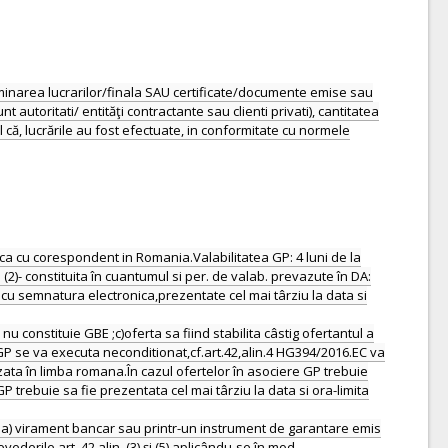
rminarea lucrarilor/finala SAU certificate/documente emise sau
autoritati/ entităţi contractante sau clienti privati), cantitatea
l că, lucrările au fost efectuate, in conformitate cu normele
anca cu corespondent in Romania.Valabilitatea GP: 4 luni de la
(2)- constituita în cuantumul si per. de valab. prevazute în DA:
u semnatura electronica,prezentate cel mai târziu la data si
nu constituie GBE ;c)oferta sa fiind stabilita câstig ofertantul a
 GP se va executa neconditionat,cf.art.42,alin.4 HG394/2016.EC va
zata în limba romana.În cazul ofertelor în asociere GP trebuie
P trebuie sa fie prezentata cel mai târziu la data si ora-limita
rin a) virament bancar sau printr-un instrument de garantare emis
vederile art. 42 alin. (3) şi (5) aplicându-se în mod