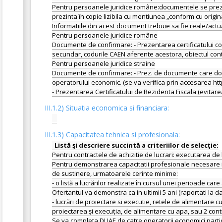
Pentru persoanele juridice române:documentele se prezint
prezinta în copie lizibila cu mentiunea „conform cu origina
Informatiile din acest document trebuie sa fie reale/actu
Pentru persoanele juridice române
Documente de confirmare: - Prezentarea certificatului cons
secundar, codurile CAEN aferente acestora, obiectul cont
Pentru persoanele juridice straine
Documente de confirmare: - Prez. de documente care dove
operatorului economic. (se va verifica prin accesarea ht
III.1.2) Situatia economica si financiara:
III.1.3) Capacitatea tehnica si profesionala:
Pentru contractele de achizitie de lucrari: executarea de l
Pentru demonstrarea capacitatii profesionale necesare im
de sustinere, urmatoarele cerinte minime:
- o listă a lucrărilor realizate în cursul unei perioade care
Ofertantul va demonstra ca in ultimii 5 ani (raportati la d
- lucrări de proiectare si executie, retele de alimentare c
proiectarea și execuția, de alimentare cu apa, sau 2 cont
Se va completa DUAE de catre operatorii economici particip