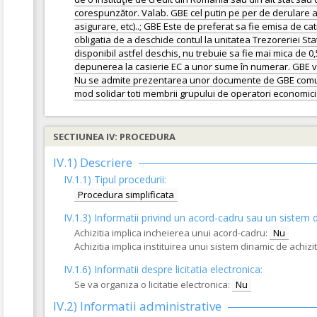
corespunzător. Valab. GBE cel putin pe per de derulare a c
asigurare, etc)..; GBE Este de preferat sa fie emisa de ca
obligatia de a deschide contul la unitatea Trezoreriei St
disponibil astfel deschis, nu trebuie sa fie mai mica de 0,
depunerea la casierie EC a unor sume în numerar. GBE va fa
Nu se admite prezentarea unor documente de GBE comune cu
SECTIUNEA IV: PROCEDURA
IV.1) Descriere
IV.1.1) Tipul procedurii:
Procedura simplificata
IV.1.3) Informatii privind un acord-cadru sau un sistem d
Achizitia implica incheierea unui acord-cadru:
Nu
Achizitia implica instituirea unui sistem dinamic de achiziti
IV.1.6) Informatii despre licitatia electronica:
Se va organiza o licitatie electronica:
Nu
IV.2) Informatii administrative