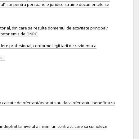
ul”, iar pentru persoanele juridice straine documentele se
rial, din care sa rezulte domeniul de activitate principal/
tatator emis de ONRC.
re profesional, conforme legii tarii de rezidenta a
 calitate de ofertant/asociat sau daca ofertantul beneficiaza
c îndeplinit la nivelul a minim un contract, care să cumuleze