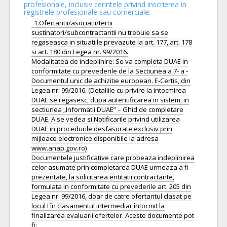
profesionale, inclusiv cerintele privind inscrierea in
registrele profesionale sau comerciale:
1.Ofertantii/asociatii/tertii
sustinatori/subcontractantii nu trebuie sa se
regaseasca in situatiile prevazute la art. 177, art. 178
si art. 180 din Legea nr. 99/2016.
Modalitatea de indeplinire: Se va completa DUAE in
conformitate cu prevederile de la Sectiunea a 7- a -
Documentul unic de achizitie european. E-Certis, din
Legea nr. 99/2016. (Detaliile cu privire la intocmirea
DUAE se regasesc, dupa autentificarea in sistem, in
sectiunea „Informatii DUAE” – Ghid de completare
DUAE. A se vedea si Notificarile privind utilizarea
DUAE in procedurile desfasurate exclusiv prin
mijloace electronice disponibile la adresa
www.anap.gov.ro)
Documentele justificative care probeaza indeplinirea
celor asumate prin completarea DUAE urmeaza a fi
prezentate, la solicitarea entitatii contractante,
formulata in conformitate cu prevederile art. 205 din
Legea nr. 99/2016, doar de catre ofertantul clasat pe
locul I în clasamentul intermediar întocmit la
finalizarea evaluarii ofertelor. Aceste documente pot
fi: