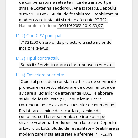
de compensatori la retea termica de transport pe
strazile Ecaterina Teodoroiu, Ana Ipatescu, Depoului
si Izvorului Lot 2: Studiu de fezabilitate - Reabilitare si
modernizare instalatii si retele aferente PT 702
Numar de referinta:
RO31952982-2019-S3,S7
II.1.2) Cod CPV principal:
71321200-6 Servicii de proiectare a sistemelor de
incalzire (Rev.2)
II.1.3) Tipul contractului:
Servicii / Servicii in afara celor cuprinse in Anexa II
II.1.4) Descriere succinta:
Obiectul procedurii consta în achizitia de servicii de
proiectare respectiv elaborare de documentatie de
avizare a lucrarilor de interventie (DALI), elaborare
studiu de fezabilitate (SF) - doua loturi: Lot 1:
Documentatie de avizare a lucrarilor de interventie -
Reabilitare camine de racordare, camine de
compensatori la retea termica de transport pe
strazile Ecaterina Teodoroiu, Ana Ipatescu, Depoului
si Izvorului; Lot 2: Studiu de fezabilitate - Reabilitare si
modernizare instalatii si retele aferente PT 702, in