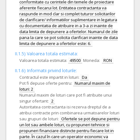
conformitate cu cerintele din temele de proiectare
aferente fiecarui lot. Entitatea contractanta va
raspunde in mod clar si complet tuturor solicitarilor
de clarificare/ informatiilor suplimentare in legatura
cu documentatia de atribuire in a 3-a zi inainte de
data limita de depunere a ofertelor. Numarul de zile
pana la care se pot solicita clarificari inainte de data
limita de depunere a ofertelor este: 6.
II.1.5) Valoarea totala estimata:
Valoarea totala estimata:
49500
Moneda:
RON
II.1.6) Informatii privind loturile:
Contractul este impartit in loturi:
Da
Pot fi depuse oferte pentru:
Numarul maxim de
loturi: 2
Numarul maxim de loturi care pot fi atribuite unui
singur ofertant:
2
Autoritatea contractanta isi rezerva dreptul de a
atribui contracte prin combinarea urmatoarelor loturi
sau grupuri de loturi:
Ofertele se pot depune pentru
un lot sau ambele loturi, cu propuneri tehnice si
propuneri financiare distincte pentru fiecare lot in
parte. În cazul în care un operator economic va