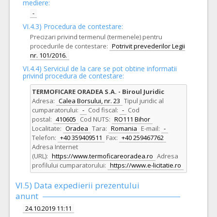
mediere:
-
VI.4.3) Procedura de contestare:
Precizari privind termenul (termenele) pentru
procedurile de contestare:
Potrivit prevederilor Legii
nr. 101/2016.
VI.4.4) Serviciul de la care se pot obtine informatii
privind procedura de contestare:
TERMOFICARE ORADEA S.A. - Biroul Juridic
Adresa:
Calea Borsului, nr. 23
Tipul juridic al
cumparatorului:
-
Cod fiscal:
-
Cod
postal:
410605
Cod NUTS:
RO111 Bihor
Localitate:
Oradea
Tara:
Romania
E-mail:
-
Telefon:
+40 359409511
Fax:
+40 259467762
Adresa Internet
(URL):
https://www.termoficareoradea.ro
Adresa
profilului cumparatorului:
https://www.e-licitatie.ro
VI.5) Data expedierii prezentului
anunt
24.10.2019 11:11