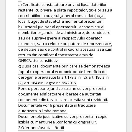
a) Certificate constatatoare privind lipsa datoriilor
restante, cu privire la plata impozitelor, taxelor sau a
contributiilor la bugetul general consolidat (buget
local, buget de stat etc.) la momentul prezentarii;
b) Cazierul judiciar al operatorului economic si al
membrilor organului de administrare, de conducere
sau de supraveghere al respectivului operator
economic, sau a celor ce au putere de reprezentare,
de decizie sau de control în cadrul acestuia, asa cum
rezulta din certificatul constatator emis de
ONRC/actul constitutiv.
c) Dupa caz, documente prin care se demonstreaza
faptul ca operatorul economic poate beneficia de
derogarile prevazute la art.179 alin. (2), art. 180 alin.
(2), art. 184 din Legea nr. 99/2016.
Pentru persoane juridice straine se vor prezenta
documente edificatoare eliberate de autoritati
competente din tara in care acestia sunt rezidenti.
Documentele vor fi prezentate in traducere
autorizata in limba romana.
Documentele justificative se vor prezenta in copie
lizibila cu mentiunea „conform cu originalul”.
2.Ofertantii/asociatii/tertii