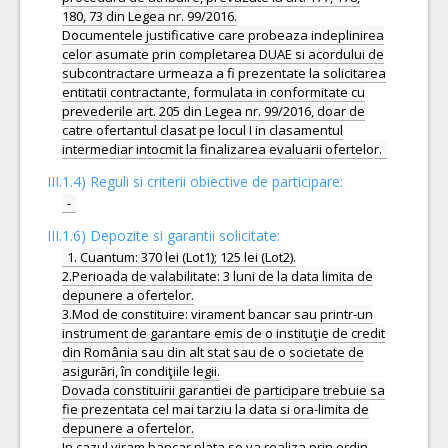
180, 73 din Legea nr. 99/2016.
Documentele justificative care probeaza indeplinirea
celor asumate prin completarea DUAE si acordului de
subcontractare urmeaza a fi prezentate la solicitarea
entitatii contractante, formulata in conformitate cu
prevederile art. 205 din Legea nr. 99/2016, doar de
catre ofertantul clasat pe locul I in clasamentul
III.1.4) Reguli si criterii obiective de participare:
-
III.1.6) Depozite si garantii solicitate:
1. Cuantum: 370 lei (Lot1); 125 lei (Lot2).
2.Perioada de valabilitate: 3 luni de la data limita de
depunere a ofertelor.
3.Mod de constituire: virament bancar sau printr-un
instrument de garantare emis de o instituţie de credit
din România sau din alt stat sau de o societate de
asigurări, în condiţiile legii.
Dovada constituirii garantiei de participare trebuie sa
fie prezentata cel mai tarziu la data si ora-limita de
depunere a ofertelor.
In cazul viram.bancar,plata se va realiza prin ordin