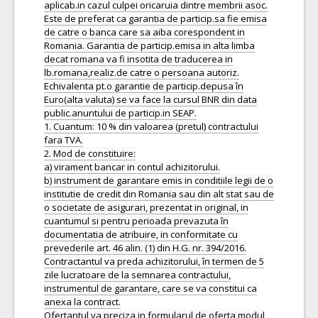
aplicab.in cazul culpei oricaruia dintre membrii asoc.
Este de preferat ca garantia de particip.sa fie emisa
de catre o banca care sa aiba corespondent in
Romania. Garantia de particip.emisa in alta limba
decat romana va fi insotita de traducerea in
lb.romana,realiz.de catre o persoana autoriz.
Echivalenta pt.o garantie de particip.depusa în
Euro(alta valuta) se va face la cursul BNR din data
public.anuntului de particip.in SEAP.
1. Cuantum: 10 % din valoarea (pretul) contractului
fara TVA.
2. Mod de constituire:
a) virament bancar in contul achizitorului.
b) instrument de garantare emis in conditiile legii de o
institutie de credit din Romania sau din alt stat sau de
o societate de asigurari, prezentat in original, in
cuantumul si pentru perioada prevazuta în
documentatia de atribuire, in conformitate cu
prevederile art. 46 alin. (1) din H.G. nr. 394/2016.
Contractantul va preda achizitorului, în termen de 5
zile lucratoare de la semnarea contractului,
instrumentul de garantare, care se va constitui ca
anexa la contract.
Ofertantul va preciza in formularul de oferta modul