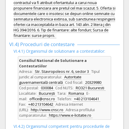
contractul va fi atribuit ofertantului a carui noua
propunere financiara are pretul cel mai scazut. 5. Oferta si
documentele care o insotesc se depun online semnate cu
semnatura electronica extinsa, sub sanctiunea respingerii
ofertei ca inacceptabila in baza art. 143 alin. 2 litera j din
HG 394/2016. 6. Tip de finantare: alte fonduri; Sursa de
finantare: surse proprii.
VI.4) Proceduri de contestare
VI.4.1) Organismul de solutionare a contestatiilor:
Consiliul National de Solutionare a
Contestatiilor
Adresa:
Str. Stavropoleos nr. 6, sector 3
Tipul
juridic al cumparatorului:
Autoritate
guvernamentală centrală
Cod fiscal:
20329980
Cod postal:
030084
Cod NUTS:
RO321 Bucuresti
Localitate:
București
Tara:
Romania
E-
mail:
office@cnsc.ro
Telefon:
+40 213104641
Fax:
+40 213104642
Adresa Internet
(URL):
http://www.cnsc.ro
Adresa profilului
cumparatorului:
https://www.e-licitatie.ro
VI.4.2) Organismul competent pentru procedurile de