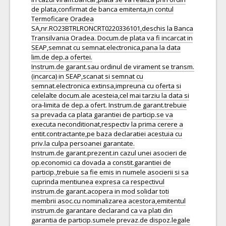
de plata,confirmat de banca emitenta,in contul
Termoficare Oradea
SA,nr.RO23BTRLRONCRT0220336101,deschis la Banca
Transilvania Oradea. Docum.de plata va fi incarcat in
SEAP,semnat cu semnat.electronica,pana la data
lim.de dep.a ofertei.
Instrum.de garant.sau ordinul de virament se transm.
(incarca) in SEAP,scanat si semnat cu
semnat.electronica extinsa,impreuna cu oferta si
celelalte docum.ale acesteia,cel mai tarziu la data si
ora-limita de dep.a ofert. Instrum.de garant.trebuie
sa prevada ca plata garantiei de particip.se va
executa neconditionat,respectiv la prima cerere a
entit.contractante,pe baza declaratiei acestuia cu
priv.la culpa persoanei garantate.
Instrum.de garant.prezent.in cazul unei asocieri de
op.economici ca dovada a constit.garantiei de
particip.,trebuie sa fie emis in numele asocierii si sa
cuprinda mentiunea expresa ca respectivul
instrum.de garant.acopera in mod solidar toti
membrii asoc.cu nominalizarea acestora,emitentul
instrum.de garantare declarand ca va plati din
garantia de particip.sumele prevaz.de dispoz.legale