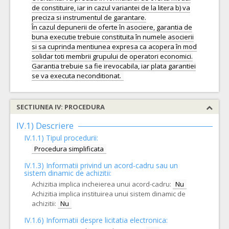
de constituire, iar in cazul variantei de la litera b) va
preciza si instrumentul de garantare.
În cazul depunerii de oferte în asociere, garantia de
buna executie trebuie constituita în numele asocierii
si sa cuprinda mentiunea expresa ca acopera în mod
solidar toti membrii grupului de operatori economici.
Garantia trebuie sa fie irevocabila, iar plata garantiei
SECTIUNEA IV: PROCEDURA
IV.1) Descriere
IV.1.1) Tipul procedurii:
Procedura simplificata
IV.1.3) Informatii privind un acord-cadru sau un
sistem dinamic de achizitii:
Achizitia implica incheierea unui acord-cadru:
Nu
Achizitia implica instituirea unui sistem dinamic de
achizitii:
Nu
IV.1.6) Informatii despre licitatia electronica: