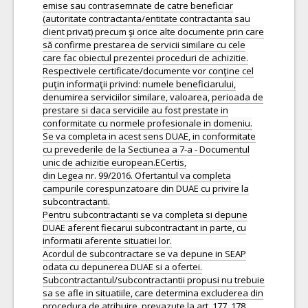
emise sau contrasemnate de catre beneficiar
(autoritate contractanta/entitate contractanta sau
client privat) precum şi orice alte documente prin care
să confirme prestarea de servicii similare cu cele
care fac obiectul prezentei proceduri de achizitie.
Respectivele certificate/documente vor conţine cel
puţin informaţii privind: numele beneficiarului,
denumirea serviciilor similare, valoarea, perioada de
prestare si daca serviciile au fost prestate in
conformitate cu normele profesionale in domeniu.
Se va completa in acest sens DUAE, in conformitate
cu prevederile de la Sectiunea a 7-a - Documentul
unic de achizitie european.ECertis,
din Legea nr. 99/2016. Ofertantul va completa
campurile corespunzatoare din DUAE cu privire la
subcontractanti.
Pentru subcontractanti se va completa si depune
DUAE aferent fiecarui subcontractant in parte, cu
informatii aferente situatiei lor.
Acordul de subcontractare se va depune in SEAP
odata cu depunerea DUAE si a ofertei.
Subcontractantul/subcontractantii propusi nu trebuie
sa se afle in situatiile, care determina excluderea din
procedura de atribuire, prevazute la art. 177, 178,