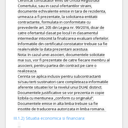
Certificat constatator emis de Oficiul Registrului
Comertului, sau in cazul ofertantilor straini,
documente echivalente emise in tara de rezidenta,
urmeaza a fi prezentate, la solicitarea entitatii
contractante, formulata in conformitate cu
prevederile art. 205 din Legea nr. 99/2016, doar de
catre ofertantul clasat pe locul I in clasamentul
intermediar intocmit la finalizarea evaluarii ofertelor.
Informatiile din certificatul constatator trebuie sa fie
reale/valide la data prezentarii acestuia.
Nota: In cazul unei asocieri, documentele solicitate
mai sus, vor fi prezentate de catre fiecare membru al
asocierii, pentru partea din contract pe care o
realizeaza.
Cerinta se aplica inclusiv pentru subcontractanti
si/sau terti sustinatori care completeaza informatiile
aferente situatiei lor la nivelul unui DUAE distinct.
Documentele justificative se vor prezenta in copie
lizibila cu mentiunea „conform cu originalul”.
Documentele emise in alta limba trebuie sa fie
III.1.2) Situatia economica si financiara: