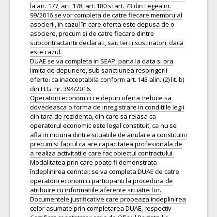
la art. 177, art. 178, art. 180 si art. 73 din Legea nr.
99/2016 se vor completa de catre fiecare membru al
asocierii, în cazul în care oferta este depusa de o
asociere, precum si de catre fiecare dintre
subcontractantii declarati, sau tertii sustinatori, daca
este cazul.
DUAE se va completa in SEAP, pana la data si ora
limita de depunere, sub sanctiunea respingerii
ofertei ca inacceptabila conform art. 143 alin. (2) lit. b)
din H.G. nr. 394/2016.
Operatorii economici ce depun oferta trebuie sa
dovedeasca o forma de inregistrare in conditiile legii
din tara de rezidenta, din care sa reiasa ca
operatorul economic este legal constituit, ca nu se
afla in niciuna dintre situatiile de anulare a constituirii
precum si faptul ca are capacitatea profesionala de
a realiza activitatile care fac obiectul contractului.
Modalitatea prin care poate fi demonstrata
îndeplinirea cerintei: se va completa DUAE de catre
operatorii economici participanti la procedura de
atribuire cu informatiile aferente situatiei lor.
Documentele justificative care probeaza indeplinirea
celor asumate prin completarea DUAE, respectiv