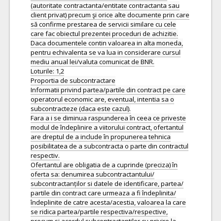
(autoritate contractanta/entitate contractanta sau
client privat) precum şi orice alte documente prin care
să confirme prestarea de servicii similare cu cele
care fac obiectul prezentei proceduri de achizitie.
Daca documentele contin valoarea in alta moneda,
pentru echivalenta se va lua in considerare cursul
mediu anual lei/valuta comunicat de BNR.
Loturile: 1,2
Proportia de subcontractare
Informatii privind partea/partile din contract pe care
operatorul economic are, eventual, intentia sa o
subcontracteze (daca este cazul).
Fara a i se diminua raspunderea în ceea ce priveste
modul de îndeplinire a viitorului contract, ofertantul
are dreptul de a include în propunerea tehnica
posibilitatea de a subcontracta o parte din contractul
respectiv.
Ofertantul are obligatia de a cuprinde (preciza) în
oferta sa: denumirea subcontractantului/
subcontractanților si datele de identificare, partea/
partile din contract care urmeaza a fi îndeplinita/
îndeplinite de catre acesta/acestia, valoarea la care
se ridica partea/partile respectiva/respective,