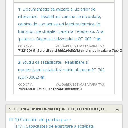
1.
Documentatie de avizare a lucrarilor de
interventie - Reabilitare camine de racordare,
camine de compensatori la retea termica de
transport pe strazile Ecaterina Teodoroiu, Ana
Ipatescu, Depoului si Izvorului (LOT-0001)
COD CPV:
VALOAREA ESTIMATA FARA TVA:
71321200-6
- Servicii de proiectare a sistemelor de incalzire (Rev.2)
37.000,00 RON
2.
Studiu de fezabilitate - Reabilitare si
modernizare instalatii si retele aferente PT 702
(LOT-0002)
COD CPV:
VALOAREA ESTIMATA FARA TVA:
79314000-8
- Studiu de fezabilitate (Rev.2)
12.500,00 RON
SECTIUNEA III: INFORMATII JURIDICE, ECONOMICE, FINANCIARE SI TEHNICE
III.1) Conditii de participare
III.1.1) Capacitatea de exercitare a activitatii