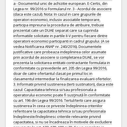
a - Documentul unic de achizitie european. E-Certis, din
Legea nr. 99/2016 si Formularul nr. 3 - Acordul de asociere
(daca este cazul). Nota: In cazul in care grupurile de
operatori economici, inclusiv asociatiile temporare,
participa impreuna la procedura de atribuire, trebuie
prezentat cate un DUAE separat care sa cuprinda
informatiile solicitate in partile II-V pentru fiecare dintre
operatorii economici participanti in cadrul grupului. (A se
vedea Notificarea ANAP nr. 240/2016). Documentele
justificative care probeaza indeplinirea celor asumate
prin acordul de asociere si completarea DUAE, se vor
prezenta la solicitarea entitatii contractante formulata in
conformitate cu prevederile art. 205 din Legea 99/2016,
doar de catre ofertantul clasat pe primul loc in
clasamentul intermediar la finalizarea evaluarii ofertelor.
3. Informatii privind sustinerea (terti sustinatori), daca este
cazul: Capacitatea tehnica si/sau profesionala a
operatorului economic poate fi susţinută în conformitate
cu art. 196 din Legea 99/2016. Tertul/tertii care asigura
sustinerea în ceea ce priveste îndeplinirea criteriilor
referitoare la capacitatea tehnica si/sau profesionala
îndeplineste/îndeplinesc criteriile relevante privind
capacitatea, si nu se încadreaza în motivele de excludere