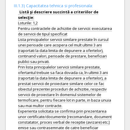
III.1.3) Capacitatea tehnica si profesionala:
Listă şi descriere succintă a criteriilor de
Loturile: 1,2
Pentru contractele de achizitie de servicii: executarea
de servicii de tipul specificat
Lista principalelor servicii similare prestate în cursul
unei perioade care acopera cel mult ultimii 3 ani
(raportati la data limita de depunere a ofertelor),
continand valori, perioade de prestare, beneficiari
publici sau privati.
Prin lista principalelor servicii similare prestate,
ofertantul trebuie sa faca dovada ca, în ultimii 3 ani
(raportati la data limita de depunere a ofertelor), a
prestat servicii de proiectare similare celor ce fac
obiectul prezentei proceduri de achizitie, respectiv
servicii de proiectare în domeniul sistemelor de
termoficare, pentru fiecare lot in parte, in baza unuia
sau mai multor contracte.
Experienta solicitata se confirma prin prezentarea
unor certificate/documente [recomandare, document
constatator, proces verbal de receptie (avizare) etc.]
emise sau contrasemnate de catre beneficiar