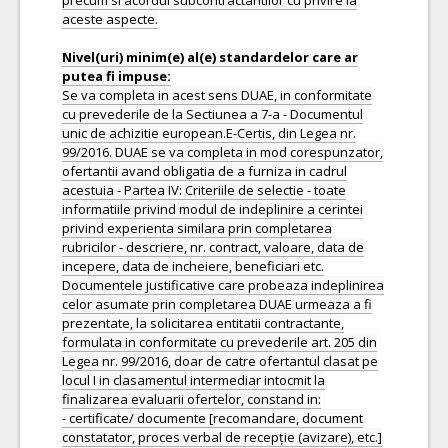
precum si acordul subcontractantilor cu privire la
aceste aspecte.
Nivel(uri) minim(e) al(e) standardelor care ar
Se va completa in acest sens DUAE, in conformitate
cu prevederile de la Sectiunea a 7-a - Documentul
unic de achizitie european.E-Certis, din Legea nr.
99/2016. DUAE se va completa in mod corespunzator,
ofertantii avand obligatia de a furniza in cadrul
acestuia - Partea IV: Criteriile de selectie - toate
informatiile privind modul de indeplinire a cerintei
privind experienta similara prin completarea
rubricilor - descriere, nr. contract, valoare, data de
incepere, data de incheiere, beneficiari etc.
Documentele justificative care probeaza indeplinirea
celor asumate prin completarea DUAE urmeaza a fi
prezentate, la solicitarea entitatii contractante,
formulata in conformitate cu prevederile art. 205 din
Legea nr. 99/2016, doar de catre ofertantul clasat pe
locul I in clasamentul intermediar intocmit la
finalizarea evaluarii ofertelor, constand in:
- certificate/ documente [recomandare, document
constatator, proces verbal de recepție (avizare), etc.]