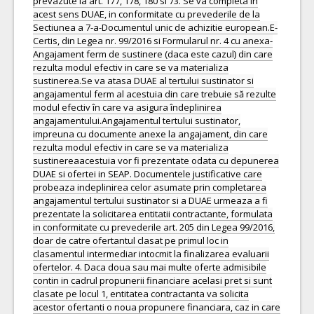
prevazute la art. 177, 178, 180 si 73. Se va completa in
acest sens DUAE, in conformitate cu prevederile de la
Sectiunea a 7-a-Documentul unic de achizitie european.E-
Certis, din Legea nr. 99/2016 si Formularul nr. 4 cu anexa-
Angajament ferm de sustinere (daca este cazul) din care
rezulta modul efectiv in care se va materializa
sustinerea.Se va atasa DUAE al tertului sustinator si
angajamentul ferm al acestuia din care trebuie să rezulte
modul efectiv în care va asigura îndeplinirea
angajamentului.Angajamentul tertului sustinator,
impreuna cu documente anexe la angajament, din care
rezulta modul efectiv in care se va materializa
sustinereaacestuia vor fi prezentate odata cu depunerea
DUAE si ofertei in SEAP. Documentele justificative care
probeaza indeplinirea celor asumate prin completarea
angajamentul tertului sustinator si a DUAE urmeaza a fi
prezentate la solicitarea entitatii contractante, formulata
in conformitate cu prevederile art. 205 din Legea 99/2016,
doar de catre ofertantul clasat pe primul loc in
clasamentul intermediar intocmit la finalizarea evaluarii
ofertelor. 4. Daca doua sau mai multe oferte admisibile
contin in cadrul propunerii financiare acelasi pret si sunt
clasate pe locul 1, entitatea contractanta va solicita
acestor ofertanti o noua propunere financiara, caz in care