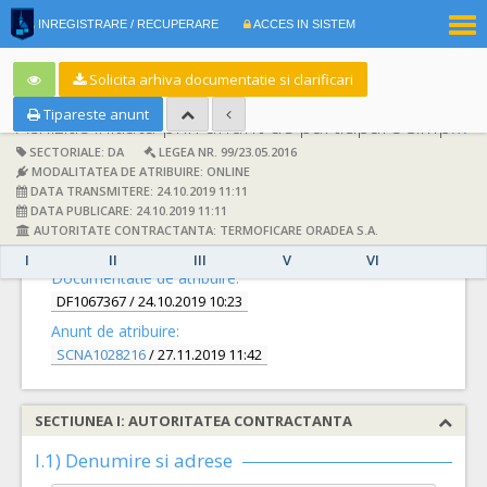
|
INREGISTRARE / RECUPERARE
ACCES IN SISTEM
RO
EN
Solicita arhiva documentatie si clarificari
Tipareste anunt
Achizitie initiata prin anunt de participare simplificat:
SECTORIALE: DA
LEGEA NR. 99/23.05.2016
MODALITATEA DE ATRIBUIRE: ONLINE
DATA TRANSMITERE: 24.10.2019 11:11
DATA PUBLICARE: 24.10.2019 11:11
AUTORITATE CONTRACTANTA: TERMOFICARE ORADEA S.A.
DETALII
I
II
III
V
VI
Documentatie de atribuire:
DF1067367
/ 24.10.2019 10:23
Anunt de atribuire:
SCNA1028216
/ 27.11.2019 11:42
SECTIUNEA I: AUTORITATEA CONTRACTANTA
I.1) Denumire si adrese