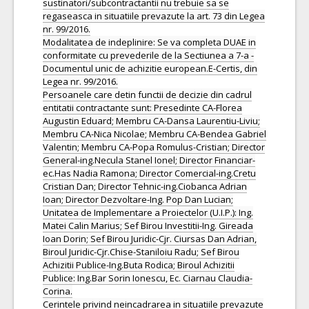
sustinatori/subcontractantii nu trebuie sa se
regaseasca in situatiile prevazute la art. 73 din Legea
nr. 99/2016.
Modalitatea de indeplinire: Se va completa DUAE in
conformitate cu prevederile de la Sectiunea a 7-a -
Documentul unic de achizitie european.E-Certis, din
Legea nr. 99/2016.
Persoanele care detin functii de decizie din cadrul
entitatii contractante sunt: Presedinte CA-Florea
Augustin Eduard; Membru CA-Dansa Laurentiu-Liviu;
Membru CA-Nica Nicolae; Membru CA-Bendea Gabriel
Valentin; Membru CA-Popa Romulus-Cristian; Director
General-ing.Necula Stanel Ionel; Director Financiar-
ec.Has Nadia Ramona; Director Comercial-ing.Cretu
Cristian Dan; Director Tehnic-ing.Ciobanca Adrian
Ioan; Director Dezvoltare-Ing. Pop Dan Lucian;
Unitatea de Implementare a Proiectelor (U.I.P.): Ing.
Matei Calin Marius; Sef Birou Investitii-Ing. Gireada
Ioan Dorin; Sef Birou Juridic-Cjr. Ciursas Dan Adrian,
Biroul Juridic-Cjr.Chise-Staniloiu Radu; Sef Birou
Achizitii Publice-Ing.Buta Rodica; Biroul Achizitii
Publice: Ing.Bar Sorin Ionescu, Ec. Ciarnau Claudia-
Corina.
Cerintele privind neincadrarea in situatiile prevazute