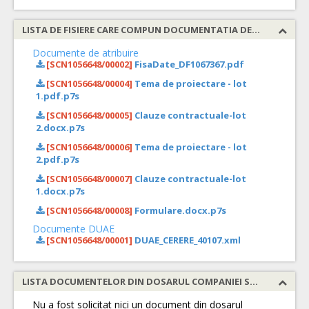
LISTA DE FISIERE CARE COMPUN DOCUMENTATIA DE ATRIBUIRE
Documente de atribuire
[SCN1056648/00002]
FisaDate_DF1067367.pdf
[SCN1056648/00004]
Tema de proiectare - lot
1.pdf.p7s
[SCN1056648/00005]
Clauze contractuale-lot
2.docx.p7s
[SCN1056648/00006]
Tema de proiectare - lot
2.pdf.p7s
[SCN1056648/00007]
Clauze contractuale-lot
1.docx.p7s
[SCN1056648/00008]
Formulare.docx.p7s
Documente DUAE
[SCN1056648/00001]
DUAE_CERERE_40107.xml
LISTA DOCUMENTELOR DIN DOSARUL COMPANIEI SOLICITATE
Nu a fost solicitat nici un document din dosarul