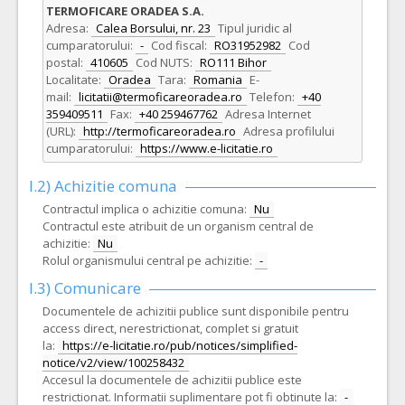
TERMOFICARE ORADEA S.A.
Adresa:
Calea Borsului, nr. 23
Tipul juridic al
cumparatorului:
-
Cod fiscal:
RO31952982
Cod
postal:
410605
Cod NUTS:
RO111 Bihor
Localitate:
Oradea
Tara:
Romania
E-
mail:
licitatii@termoficareoradea.ro
Telefon:
+40
359409511
Fax:
+40 259467762
Adresa Internet
(URL):
http://termoficareoradea.ro
Adresa profilului
cumparatorului:
https://www.e-licitatie.ro
I.2) Achizitie comuna
Contractul implica o achizitie comuna:
Nu
Contractul este atribuit de un organism central de
achizitie:
Nu
Rolul organismului central pe achizitie:
-
I.3) Comunicare
Documentele de achizitii publice sunt disponibile pentru
access direct, nerestrictionat, complet si gratuit
la:
https://e-licitatie.ro/pub/notices/simplified-
notice/v2/view/100258432
Accesul la documentele de achizitii publice este
restrictionat. Informatii suplimentare pot fi obtinute la:
-