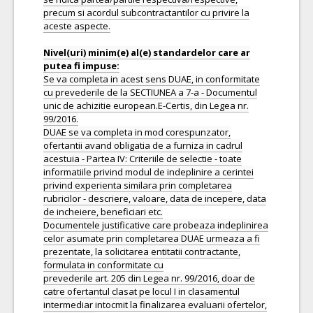
precum si acordul subcontractantilor cu privire la
aceste aspecte.
Nivel(uri) minim(e) al(e) standardelor care ar
Se va completa in acest sens DUAE, in conformitate
cu prevederile de la SECTIUNEA a 7-a - Documentul
unic de achizitie european.E-Certis, din Legea nr.
99/2016.
DUAE se va completa in mod corespunzator,
ofertantii avand obligatia de a furniza in cadrul
acestuia - Partea IV: Criteriile de selectie - toate
informatiile privind modul de indeplinire a cerintei
privind experienta similara prin completarea
rubricilor - descriere, valoare, data de incepere, data
de incheiere, beneficiari etc.
Documentele justificative care probeaza indeplinirea
celor asumate prin completarea DUAE urmeaza a fi
prezentate, la solicitarea entitatii contractante,
formulata in conformitate cu
prevederile art. 205 din Legea nr. 99/2016, doar de
catre ofertantul clasat pe locul I in clasamentul
intermediar intocmit la finalizarea evaluarii ofertelor,