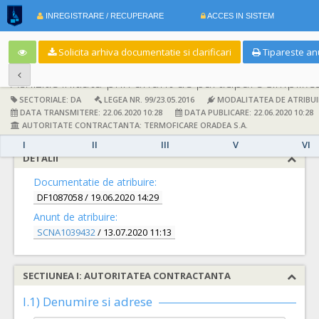
INREGISTRARE / RECUPERARE
ACCES IN SISTEM
Solicita arhiva documentatie si clarificari
Tipareste an
Achizitie initiata prin anunt de participare simplific
SECTORIALE: DA
LEGEA NR. 99/23.05.2016
MODALITATEA DE ATRIBUI
DATA TRANSMITERE: 22.06.2020 10:28
DATA PUBLICARE: 22.06.2020 10:28
AUTORITATE CONTRACTANTA: TERMOFICARE ORADEA S.A.
I
II
III
V
VI
DETALII
Documentatie de atribuire:
DF1087058
/ 19.06.2020 14:29
Anunt de atribuire:
SCNA1039432
/ 13.07.2020 11:13
SECTIUNEA I: AUTORITATEA CONTRACTANTA
I.1) Denumire si adrese