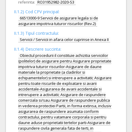
referinta:
RO31952982-2020-S3
II.1.2) Cod CPV principal:
66513000-9 Servicii de asigurare legala si de
asigurare impotriva tuturor riscurilor (Rev.2)
II.1.3) Tipul contractului:
Servicii / Servicii in afara celor cuprinse in Anexa II
II.1.4) Descriere succinta:
Obiectul procedurii il constituie achizitia serviciilor
(politelor) de asigurare pentru Asigurare proprietate
impotriva tuturor riscurilor-Asigurare de daune
materiale la proprietate (a cladirilor si
echipamentelor) si intrerupere a activitatii; Asigurare
pentru toate riscurile de exploatare si avarii
accidentale-Asigurarea de avarii accidentale si
intrerupere a activitatii; Asigurare de raspundere
comerciala si/sau Asigurare de raspundere publica
in vederea protectiei Partii, in forma extinsa, inclusiv
asigurarea de raspundere asumata conform
contractului, pentru vatamare corporala si pentru
daune aduse proprietatii tertelor parti-Asigurare de
raspundere civila generala fata de terti, in