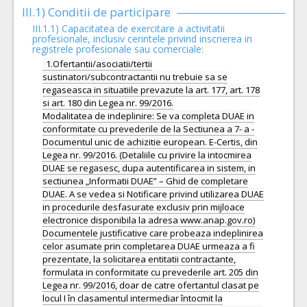
III.1) Conditii de participare
III.1.1) Capacitatea de exercitare a activitatii
profesionale, inclusiv cerintele privind inscrierea in
registrele profesionale sau comerciale:
1.Ofertantii/asociatii/tertii
sustinatori/subcontractantii nu trebuie sa se
regaseasca in situatiile prevazute la art. 177, art. 178
si art. 180 din Legea nr. 99/2016.
Modalitatea de indeplinire: Se va completa DUAE in
conformitate cu prevederile de la Sectiunea a 7- a -
Documentul unic de achizitie european. E-Certis, din
Legea nr. 99/2016. (Detaliile cu privire la intocmirea
DUAE se regasesc, dupa autentificarea in sistem, in
sectiunea „Informatii DUAE” – Ghid de completare
DUAE. A se vedea si Notificare privind utilizarea DUAE
in procedurile desfasurate exclusiv prin mijloace
electronice disponibila la adresa www.anap.gov.ro)
Documentele justificative care probeaza indeplinirea
celor asumate prin completarea DUAE urmeaza a fi
prezentate, la solicitarea entitatii contractante,
formulata in conformitate cu prevederile art. 205 din
Legea nr. 99/2016, doar de catre ofertantul clasat pe
locul I în clasamentul intermediar întocmit la