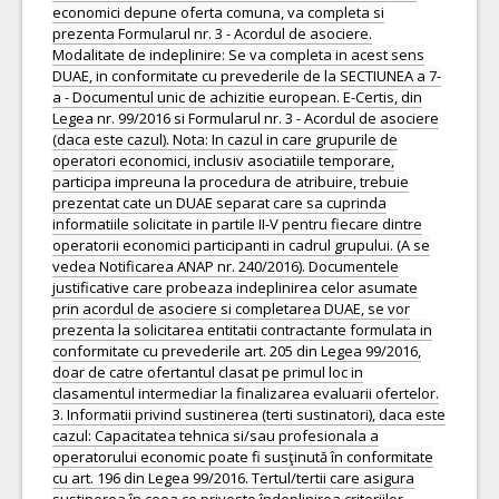
economici depune oferta comuna, va completa si
prezenta Formularul nr. 3 - Acordul de asociere.
Modalitate de indeplinire: Se va completa in acest sens
DUAE, in conformitate cu prevederile de la SECTIUNEA a 7-
a - Documentul unic de achizitie european. E-Certis, din
Legea nr. 99/2016 si Formularul nr. 3 - Acordul de asociere
(daca este cazul). Nota: In cazul in care grupurile de
operatori economici, inclusiv asociatiile temporare,
participa impreuna la procedura de atribuire, trebuie
prezentat cate un DUAE separat care sa cuprinda
informatiile solicitate in partile II-V pentru fiecare dintre
operatorii economici participanti in cadrul grupului. (A se
vedea Notificarea ANAP nr. 240/2016). Documentele
justificative care probeaza indeplinirea celor asumate
prin acordul de asociere si completarea DUAE, se vor
prezenta la solicitarea entitatii contractante formulata in
conformitate cu prevederile art. 205 din Legea 99/2016,
doar de catre ofertantul clasat pe primul loc in
clasamentul intermediar la finalizarea evaluarii ofertelor.
3. Informatii privind sustinerea (terti sustinatori), daca este
cazul: Capacitatea tehnica si/sau profesionala a
operatorului economic poate fi susţinută în conformitate
cu art. 196 din Legea 99/2016. Tertul/tertii care asigura