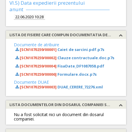
VI.5) Data expedierii prezentului
anunt
22.06.2020 10:28
LISTA DE FISIERE CARE COMPUN DOCUMENTATIA DE ATRIBUIRE
Documente de atribuire
[SCN1070259/00001]
Caiet de sarcini.pdf.p7s
[SCN1070259/00002]
Clauze contractuale.doc.p7s
[SCN1070259/00004]
FisaDate_DF1087058.pdf
[SCN1070259/00006]
Formulare.docx.p7s
Documente DUAE
[SCN1070259/00003]
DUAE_CERERE_72276.xml
LISTA DOCUMENTELOR DIN DOSARUL COMPANIEI SOLICITATE
Nu a fost solicitat nici un document din dosarul
companiei.