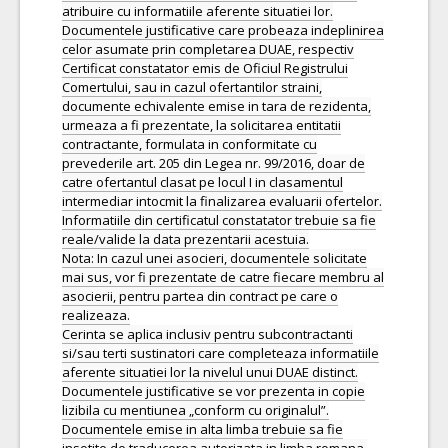
atribuire cu informatiile aferente situatiei lor.
Documentele justificative care probeaza indeplinirea
celor asumate prin completarea DUAE, respectiv
Certificat constatator emis de Oficiul Registrului
Comertului, sau in cazul ofertantilor straini,
documente echivalente emise in tara de rezidenta,
urmeaza a fi prezentate, la solicitarea entitatii
contractante, formulata in conformitate cu
prevederile art. 205 din Legea nr. 99/2016, doar de
catre ofertantul clasat pe locul I in clasamentul
intermediar intocmit la finalizarea evaluarii ofertelor.
Informatiile din certificatul constatator trebuie sa fie
reale/valide la data prezentarii acestuia.
Nota: In cazul unei asocieri, documentele solicitate
mai sus, vor fi prezentate de catre fiecare membru al
asocierii, pentru partea din contract pe care o
realizeaza.
Cerinta se aplica inclusiv pentru subcontractanti
si/sau terti sustinatori care completeaza informatiile
aferente situatiei lor la nivelul unui DUAE distinct.
Documentele justificative se vor prezenta in copie
lizibila cu mentiunea „conform cu originalul”.
Documentele emise in alta limba trebuie sa fie