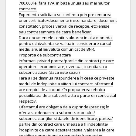
700.000 lei fara TVA, in baza unuia sau mai multor
contracte.
Experienta solicitata se confirma prin prezentarea
unor certificate/documente (recomandare, document
constatator, proces verbal de receptie, etc) emise
sau contrasemnate de catre beneficiar.
Daca documentele contin valoarea in alta moneda,
pentru echivalenta se va lua in considerare cursul
mediu anual lei/valuta comunicat de BNR.
Proportia de subcontractare
Informatii privind partea/partile din contract pe care
operatorul economic are, eventual, intentia sa o
subcontracteze (daca este cazul).
Fara a i se diminua raspunderea în ceea ce priveste
modul de îndeplinire a viitorului contract, ofertantul
are dreptul de a include în propunerea tehnica
posibilitatea de a subcontracta o parte din contractul
respectiv.
Ofertantul are obligatia de a cuprinde (preciza) în
oferta sa: denumirea subcontractantului/
subcontractanților si datele de identificare, partea/
partile din contract care urmeaza a fi îndeplinita/
îndeplinite de catre acesta/acestia, valoarea la care
se ridica partea/partile respectiva/respective,