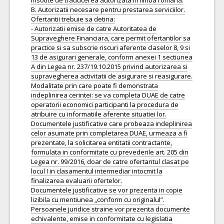
insotite de traducerea autorizata in limba romana.
B. Autorizatii necesare pentru prestarea serviciilor.
Ofertantii trebuie sa detina:
- Autorizatii emise de catre Autoritatea de
Supraveghere Financiara, care permit ofertantilor sa
practice si sa subscrie riscuri aferente claselor 8, 9 si
13 de asigurari generale, conform anexei 1 sectiunea
A din Legea nr. 237/19.10.2015 privind autorizarea si
supravegherea activitatii de asigurare si reasigurare.
Modalitate prin care poate fi demonstrata
indeplinirea cerintei: se va completa DUAE de catre
operatorii economici participanti la procedura de
atribuire cu informatiile aferente situatiei lor.
Documentele justificative care probeaza indeplinirea
celor asumate prin completarea DUAE, urmeaza a fi
prezentate, la solicitarea entitatii contractante,
formulata in conformitate cu prevederile art. 205 din
Legea nr. 99/2016, doar de catre ofertantul clasat pe
locul I in clasamentul intermediar intocmit la
finalizarea evaluarii ofertelor.
Documentele justificative se vor prezenta in copie
lizibila cu mentiunea „conform cu originalul”.
Persoanele juridice straine vor prezenta documente
echivalente, emise in conformitate cu legislatia