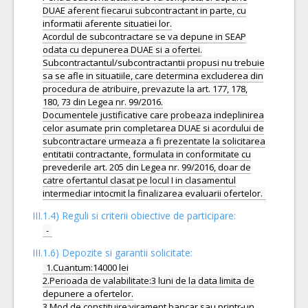
DUAE aferent fiecarui subcontractant in parte, cu
informatii aferente situatiei lor.
Acordul de subcontractare se va depune in SEAP
odata cu depunerea DUAE si a ofertei.
Subcontractantul/subcontractantii propusi nu trebuie
sa se afle in situatiile, care determina excluderea din
procedura de atribuire, prevazute la art. 177, 178,
180, 73 din Legea nr. 99/2016.
Documentele justificative care probeaza indeplinirea
celor asumate prin completarea DUAE si acordului de
subcontractare urmeaza a fi prezentate la solicitarea
entitatii contractante, formulata in conformitate cu
prevederile art. 205 din Legea nr. 99/2016, doar de
catre ofertantul clasat pe locul I in clasamentul
III.1.4) Reguli si criterii obiective de participare:
-
III.1.6) Depozite si garantii solicitate:
1.Cuantum:14000 lei
2.Perioada de valabilitate:3 luni de la data limita de
depunere a ofertelor.
3.Mod de constituire:virament bancar sau printr-un