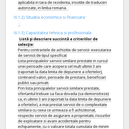
aplicabila in tara de rezidenta, insotite de traduceri
III.1.2) Situatia economica si financiara:
III.1.3) Capacitatea tehnica si profesionala:
Listă şi descriere succintă a criteriilor de
Pentru contractele de achizitie de servicii: executarea
de servicii de tipul specificat
Lista principalelor servicii similare prestate in cursul
unei perioade care acopera cel mult ultimii 3 ani
(raportati la data limita de depunere a ofertelor),
continand valori, perioade de prestare, beneficiari
publici sau privati.
Prin lista principalelor servicii similare prestate,
ofertantul trebuie sa faca dovada (sa demonstreze)
ca, in ultimii 3 ani (raportati la data limita de depunere
a ofertelor), a mai prestat servicii de o complexitate
similara cu ceea ce urmeaza a fi achizitionat,
respectiv servicii de asigurare a proprietatii, riscurilor
de exploatare si avarii accidentale pentru
echipamente, cu o valoare totala cumulata de minim