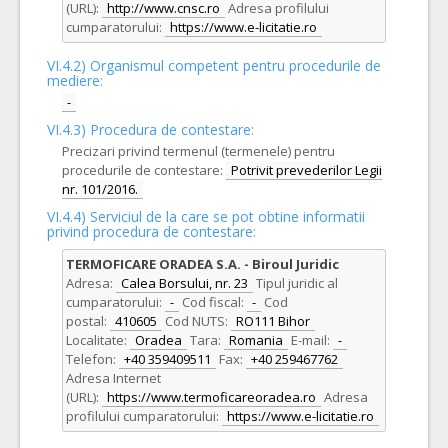
(URL):
http://www.cnsc.ro
Adresa profilului
cumparatorului:
https://www.e-licitatie.ro
VI.4.2) Organismul competent pentru procedurile de
mediere:
-
VI.4.3) Procedura de contestare:
Precizari privind termenul (termenele) pentru
procedurile de contestare:
Potrivit prevederilor Legii
nr. 101/2016.
VI.4.4) Serviciul de la care se pot obtine informatii
privind procedura de contestare:
TERMOFICARE ORADEA S.A. - Biroul Juridic
Adresa:
Calea Borsului, nr. 23
Tipul juridic al
cumparatorului:
-
Cod fiscal:
-
Cod
postal:
410605
Cod NUTS:
RO111 Bihor
Localitate:
Oradea
Tara:
Romania
E-mail:
-
Telefon:
+40 359409511
Fax:
+40 259467762
Adresa Internet
(URL):
https://www.termoficareoradea.ro
Adresa
profilului cumparatorului:
https://www.e-licitatie.ro