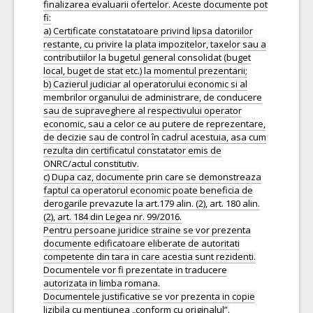
finalizarea evaluarii ofertelor. Aceste documente pot
fi:
a) Certificate constatatoare privind lipsa datoriilor
restante, cu privire la plata impozitelor, taxelor sau a
contributiilor la bugetul general consolidat (buget
local, buget de stat etc.) la momentul prezentarii;
b) Cazierul judiciar al operatorului economic si al
membrilor organului de administrare, de conducere
sau de supraveghere al respectivului operator
economic, sau a celor ce au putere de reprezentare,
de decizie sau de control în cadrul acestuia, asa cum
rezulta din certificatul constatator emis de
ONRC/actul constitutiv.
c) Dupa caz, documente prin care se demonstreaza
faptul ca operatorul economic poate beneficia de
derogarile prevazute la art.179 alin. (2), art. 180 alin.
(2), art. 184 din Legea nr. 99/2016.
Pentru persoane juridice straine se vor prezenta
documente edificatoare eliberate de autoritati
competente din tara in care acestia sunt rezidenti.
Documentele vor fi prezentate in traducere
autorizata in limba romana.
Documentele justificative se vor prezenta in copie
lizibila cu mentiunea „conform cu originalul”.