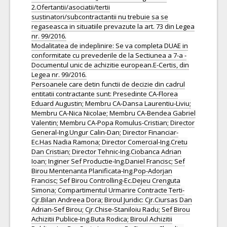
2.Ofertantii/asociatii/tertii
sustinatori/subcontractantii nu trebuie sa se
regaseasca in situatiile prevazute la art. 73 din Legea
nr. 99/2016.
Modalitatea de indeplinire: Se va completa DUAE in
conformitate cu prevederile de la Sectiunea a 7-a -
Documentul unic de achizitie european.E-Certis, din
Legea nr. 99/2016.
Persoanele care detin functii de decizie din cadrul
entitatii contractante sunt: Presedinte CA-Florea
Eduard Augustin; Membru CA-Dansa Laurentiu-Liviu;
Membru CA-Nica Nicolae; Membru CA-Bendea Gabriel
Valentin; Membru CA-Popa Romulus-Cristian; Director
General-Ing.Ungur Calin-Dan; Director Financiar-
Ec.Has Nadia Ramona; Director Comercial-Ing.Cretu
Dan Cristian; Director Tehnic-Ing.Ciobanca Adrian
Ioan; Inginer Sef Productie-Ing.Daniel Francisc; Sef
Birou Mentenanta Planificata-Ing.Pop-Adorjan
Francisc; Sef Birou Controlling-Ec.Dejeu Crenguta
Simona; Compartimentul Urmarire Contracte Terti-
Cjr.Bilan Andreea Dora; Biroul Juridic: Cjr.Ciursas Dan
Adrian-Sef Birou; Cjr.Chise-Staniloiu Radu; Sef Birou
Achizitii Publice-Ing.Buta Rodica; Biroul Achizitii