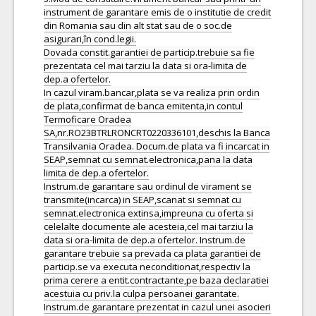
instrument de garantare emis de o institutie de credit
din Romania sau din alt stat sau de o soc.de
asigurari,în cond.legii.
Dovada constit.garantiei de particip.trebuie sa fie
prezentata cel mai tarziu la data si ora-limita de
dep.a ofertelor.
In cazul viram.bancar,plata se va realiza prin ordin
de plata,confirmat de banca emitenta,in contul
Termoficare Oradea
SA,nr.RO23BTRLRONCRT0220336101,deschis la Banca
Transilvania Oradea. Docum.de plata va fi incarcat in
SEAP,semnat cu semnat.electronica,pana la data
limita de dep.a ofertelor.
Instrum.de garantare sau ordinul de virament se
transmite(incarca) in SEAP,scanat si semnat cu
semnat.electronica extinsa,impreuna cu oferta si
celelalte documente ale acesteia,cel mai tarziu la
data si ora-limita de dep.a ofertelor. Instrum.de
garantare trebuie sa prevada ca plata garantiei de
particip.se va executa neconditionat,respectiv la
prima cerere a entit.contractante,pe baza declaratiei
acestuia cu priv.la culpa persoanei garantate.
Instrum.de garantare prezentat in cazul unei asocieri