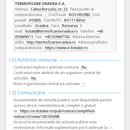
TERMOFICARE ORADEA S.A.
Adresa:
Calea Borsului, nr. 23
Tipul juridic al
cumparatorului:
-
Cod fiscal:
RO31952982
Cod
postal:
410605
Cod NUTS:
RO111 Bihor
Localitate:
Oradea
Tara:
Romania
E-
mail:
licitatii@termoficareoradea.ro
Telefon:
+40
359409511
Fax:
+40 259467762
Adresa Internet
(URL):
http://termoficareoradea.ro
Adresa profilului
cumparatorului:
https://www.e-licitatie.ro
I.2) Achizitie comuna
Contractul implica o achizitie comuna:
Nu
Contractul este atribuit de un organism central de
achizitie:
Nu
Rolul organismului central pe achizitie:
-
I.3) Comunicare
Documentele de achizitii publice sunt disponibile pentru
access direct, nerestrictionat, complet si gratuit
la:
https://e-licitatie.ro/pub/notices/simplified-
notice/v2/view/100105498
Accesul la documentele de achizitii publice este
restrictionat. Informatii suplimentare pot fi obtinute la:
-