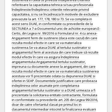
sustinerea în ceea ce priveste îndeplinirea criteriilor
referitoare la capacitatea tehnica si/sau profesionala
îndeplineste/îndeplinesc criteriile relevante privind
capacitatea, si nu se încadreaza în motivele de excludere
prevazute la art. 177, 178, 180 si 73. Se va completa in
acest sens DUAE, in conformitate cu prevederile de la
SECTIUNEA a 7-a-Documentul unic de achizitie european.E-
Certis, din Legea nr. 99/2016 si Formularul nr. 4 cu anexa-
Angajament ferm de sustinere (daca este cazul) din care
rezulta modul efectiv in care se va materializa
sustinerea.Se va atasa DUAE al tertului sustinator si
angajamentul ferm al acestuia din care trebuie să rezulte
modul efectiv în care va asigura îndeplinirea
angajamentului.Angajamentul tertului sustinator,
impreuna cu documente anexe la angajament, din care
rezulta modul efectiv in care se va materializa sustinerea
acestuia vor fi prezentate odata cu depunerea DUAE si
ofertei in SEAP. Documentele justificative care probeaza
indeplinirea celor asumate prin completarea
angajamentul tertului sustinator si a DUAE urmeaza a fi
prezentate la solicitarea entitatii contractante, formulata
in conformitate cu prevederile art. 205 din Legea 99/2016,
doar de catre ofertantul clasat pe primul loc in
clasamentul intermediar intocmit la finalizarea evaluarii