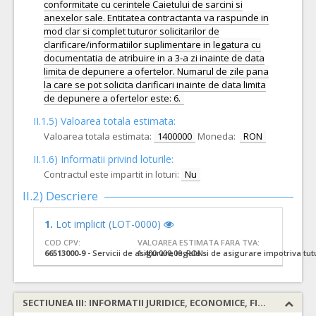
conformitate cu cerintele Caietului de sarcini si
anexelor sale. Entitatea contractanta va raspunde in
mod clar si complet tuturor solicitarilor de
clarificare/informatiilor suplimentare in legatura cu
documentatia de atribuire in a 3-a zi inainte de data
limita de depunere a ofertelor. Numarul de zile pana
la care se pot solicita clarificari inainte de data limita
de depunere a ofertelor este: 6.
II.1.5) Valoarea totala estimata:
Valoarea totala estimata:
1400000
Moneda:
RON
II.1.6) Informatii privind loturile:
Contractul este impartit in loturi:
Nu
II.2) Descriere
1.
Lot implicit (LOT-0000)
COD CPV:
VALOAREA ESTIMATA FARA TVA:
66513000-9
- Servicii de asigurare legala si de asigurare impotriva tutu
1.400.000,00 RON
SECTIUNEA III: INFORMATII JURIDICE, ECONOMICE, FINANCIARE SI TEHNICE