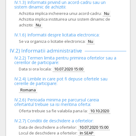
IV.1.3) Informatii privind un acord-cadru sau un
sistem dinamic de achizitii:
Achizitia implica incheierea unui acord-cadru:
Nu
Achizitia implica instituirea unui sistem dinamic de
achizitii:
Nu
IV.1.6) Informatii despre licitatia electronica:
Se va organiza o licitatie electronica:
Nu
IV.2) Informatii administrative
IV.2.2) Termen limita pentru primirea ofertelor sau a
cererilor de participare:
Data si ora locala:
10.07.2020 15:00
IV.2.4)
Limbile in care pot fi depuse ofertele sau
cererile de participare:
Romana
IV.2.6) Perioada minima pe parcursul careia
ofertantul trebuie sa isi mentina oferta:
Oferta trebuie sa fie valabila pana la:
10.10.2020
IV.2.7) Conditii de deschidere a ofertelor:
Data de deschidere a ofertelor:
10.07.2020 15:00
Locul de deschidere a ofertelor:
In SEAP