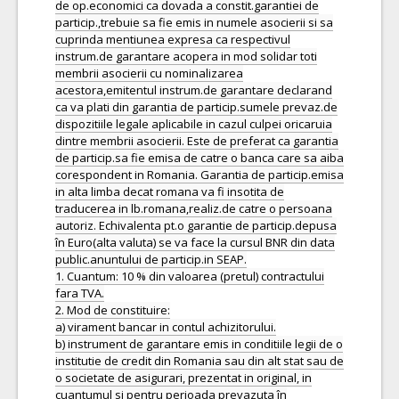
de op.economici ca dovada a constit.garantiei de
particip.,trebuie sa fie emis in numele asocierii si sa
cuprinda mentiunea expresa ca respectivul
instrum.de garantare acopera in mod solidar toti
membrii asocierii cu nominalizarea
acestora,emitentul instrum.de garantare declarand
ca va plati din garantia de particip.sumele prevaz.de
dispozitiile legale aplicabile in cazul culpei oricaruia
dintre membrii asocierii. Este de preferat ca garantia
de particip.sa fie emisa de catre o banca care sa aiba
corespondent in Romania. Garantia de particip.emisa
in alta limba decat romana va fi insotita de
traducerea in lb.romana,realiz.de catre o persoana
autoriz. Echivalenta pt.o garantie de particip.depusa
în Euro(alta valuta) se va face la cursul BNR din data
public.anuntului de particip.in SEAP.
1. Cuantum: 10 % din valoarea (pretul) contractului
fara TVA.
2. Mod de constituire:
a) virament bancar in contul achizitorului.
b) instrument de garantare emis in conditiile legii de o
institutie de credit din Romania sau din alt stat sau de
o societate de asigurari, prezentat in original, in
cuantumul si pentru perioada prevazuta în