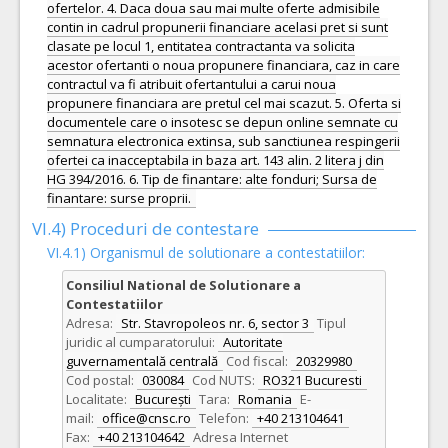
ofertelor. 4. Daca doua sau mai multe oferte admisibile
contin in cadrul propunerii financiare acelasi pret si sunt
clasate pe locul 1, entitatea contractanta va solicita
acestor ofertanti o noua propunere financiara, caz in care
contractul va fi atribuit ofertantului a carui noua
propunere financiara are pretul cel mai scazut. 5. Oferta si
documentele care o insotesc se depun online semnate cu
semnatura electronica extinsa, sub sanctiunea respingerii
ofertei ca inacceptabila in baza art. 143 alin. 2 litera j din
HG 394/2016. 6. Tip de finantare: alte fonduri; Sursa de
finantare: surse proprii.
VI.4) Proceduri de contestare
VI.4.1) Organismul de solutionare a contestatiilor:
Consiliul National de Solutionare a
Contestatiilor
Adresa:
Str. Stavropoleos nr. 6, sector 3
Tipul
juridic al cumparatorului:
Autoritate
guvernamentală centrală
Cod fiscal:
20329980
Cod postal:
030084
Cod NUTS:
RO321 Bucuresti
Localitate:
București
Tara:
Romania
E-
mail:
office@cnsc.ro
Telefon:
+40 213104641
Fax:
+40 213104642
Adresa Internet