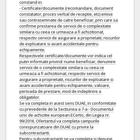
constand in:
- Certificate/documente (recomandare, document
constatator, proces verbal de receptie, etc) emise
sau contrasemnate de catre beneficiar, prin care sa
confirme prestarea de servicii de o complexitate
similara cu ceea ce urmeaza a fi achizitionat,
respectiv servicii de asigurare a proprietatii, riscurilor
de exploatare si avarii accidentale pentru
echipamente.
Respectivele certificate/documente vor indica cel
putin informatii privind: nume beneficiar, denumire
servicii de o complexitate similara cu ceea ce
urmeaza a fi achizitionat, respectiv servicii de
asigurare a proprietatii, riscurilor de exploatare si
avarii accidentale pentru echipamente, valoare,
perioada de prestare, mod de indeplinire a
obligatiilor.
Se va completa in acest sens DUAE, in conformitate
cu prevederile de la Sectiunea a 7-a - Documentul
unic de achizitie european.ECertis, din Legea nr.
99/2016. Ofertantul va completa campurile
corespunzatoare din DUAE cu privire la
subcontractanti.
Pentru subcontractanti se va completa si depune