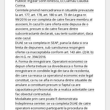
Publice: Ing.Bar Sorin Ionescu, Ec.Ciarnau Claudia-
Corina.
Cerintele privind neincadrarea in situatiile prevazute
la art. 177, art. 178, art. 180 si art. 73 din Legea nr.
99/2016 se vor completa de catre fiecare membru al
asocierii, în cazul în care oferta este depusa de o
asociere, precum si de catre fiecare dintre
subcontractantii declarati, sau tertii sustinatori, daca
este cazul.
DUAE se va completa in SEAP, pana la data si ora
limita de depunere, sub sanctiunea respingerii
ofertei ca inacceptabila conform art. 143 alin. (2) lit. b)
din H.G. nr. 394/2016.
A. Forma de inregistrare. Operatorii economici ce
depun oferta trebuie sa dovedeasca o forma de
inregistrare in conditiile legii din tara de rezidenta,
din care sa reiasa ca operatorul economic este legal
constituit, ca nu se afla in niciuna dintre situatiile de
anulare a constituirii precum si faptul ca are
capacitatea profesionala de a realiza activitatile care
fac obiectul contractului.
Modalitate prin care poate fi demonstrata
îndeplinirea cerintei: se va completa DUAE de catre
operatorii economici participanti la procedura de