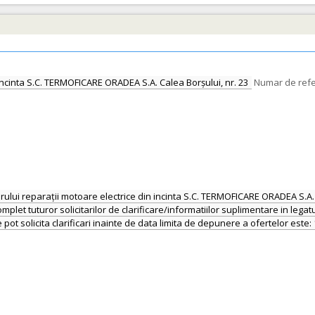
 incinta S.C. TERMOFICARE ORADEA S.A. Calea Borșului, nr. 23
Numar de refe
lierului reparații motoare electrice din incinta S.C. TERMOFICARE ORADEA S.A.
plet tuturor solicitarilor de clarificare/informatiilor suplimentare in legat
ot solicita clarificari inainte de data limita de depunere a ofertelor este: 