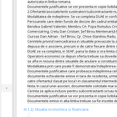
autorizata in limba romana.
Documentele justificative se vor prezenta in copie lizibil
2.Ofertantii/asociatii/tertii sustinatori/subcontractantii 
Modalitatea de indeplinire: Se va completa DUAE in confo
Persoanele care detin functii de decizie din cadrul ent
Bendea Gabriel Valentin; Membru CA- Popa Romulus-Cristia
Comercial-Ing. Cretu Dan Cristian; Șef Birou Mentenanță Pla
Ciursas Dan Adrian - Sef Birou; Cjr. Chise-Staniloiu Radu; 
Cerintele privind neincadrarea in situatiile prevazute la ar
depusa de o asociere, precum si de catre fiecare dintre su
DUAE se va completa, in SEAP, pana la data si ora limita de
Operatorii economici ce depun oferta trebuie sa dovedeasc
se afla in niciuna dintre situatiile de anulare a constituir
Modalitatea prin care poate fi demonstrata îndeplinirea ce
Documentele justificative care probeaza indeplinirea celo
documente echivalente emise in tara de rezidenta, urmeaza
catre ofertantul clasat pe locul I in clasamentul intermedia
Nota: In cazul unei asocieri, documentele solicitate mai s
Cerinta se aplica inclusiv pentru subcontractanti si/sau te
Documentele justificative se vor prezenta in copie lizibil
III.1.2) Situatia economica si financiara: