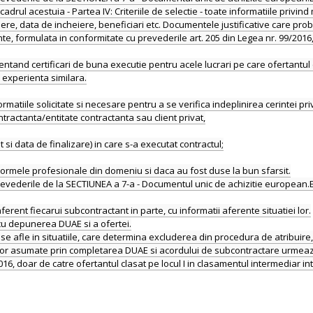
adrul acestuia - Partea IV: Criteriile de selectie - toate informatiile privin
epere, data de incheiere, beneficiari etc. Documentele justificative care 
nte, formulata in conformitate cu prevederile art. 205 din Legea nr. 99/2016,
tand certificari de buna executie pentru acele lucrari pe care ofertantul c
 experienta similara.
nformatiile solicitate si necesare pentru a se verifica indeplinirea cerintei pr
ntractanta/entitate contractanta sau client privat,
 si data de finalizare) in care s-a executat contractul;
normele profesionale din domeniu si daca au fost duse la bun sfarsit.
evederile de la SECTIUNEA a 7-a - Documentul unic de achizitie european.E
ent fiecarui subcontractant in parte, cu informatii aferente situatiei lor.
u depunerea DUAE si a ofertei.
 afle in situatiile, care determina excluderea din procedura de atribuire, p
or asumate prin completarea DUAE si acordului de subcontractare urmeaza a 