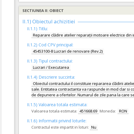
SECTIUNEA II: OBIECT
II.1) Obiectul achizitiei
II.1.1) Titlu:
Reparare clădire atelier reparații motoare electrice din
II.1.2) Cod CPV principal:
45453100-8 Lucrari de renovare (Rev.2)
II.1.3) Tipul contractului:
Lucrari / Executarea
II.1.4) Descriere succinta:
Obiectul contractului il constituie repararea clădirii ate
sale. Entitatea contractanta va raspunde in mod clar si com
de depunere a ofertelor. Numarul de zile pana la care se p
II.1.5) Valoarea totala estimata:
Valoarea totala estimata:
451668.69
Moneda:
RON
II.1.6) Informatii privind loturile:
Contractul este impartit in loturi:
Nu