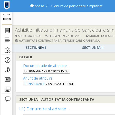
Acasa
Anunt de participare simplificat
E - LICITATIE
MENIU
Achizitie initiata prin anunt de participare simp
SECTORIALE: DA
LEGEA NR. 99/23.05.2016
MODALITATEA DE A
AUTORITATE CONTRACTANTA: TERMOFICARE ORADEA S.A.
SECTIUNEA I
SECTIUNEA II
DETALII
Documentatie de atribuire:
DF1089986
/ 22.07.2020 15:05
Anunt de atribuire:
SCNA1042633
/ 09.02.2021 11:54
SECTIUNEA I: AUTORITATEA CONTRACTANTA
I.1) Denumire si adrese