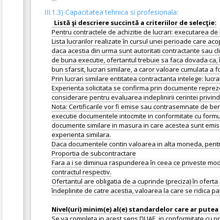
III.1.3) Capacitatea tehnica si profesionala:
Pentru contractele de achizitie de lucrari: executarea de l
Lista lucrarilor realizate în cursul unei perioade care aco
daca acestia din urma sunt autoritati contractante sau clien
de buna executie, ofertantul trebuie sa faca dovada ca, în
bun sfarsit, lucrari similare, a caror valoare cumulata a f
Prin lucrari similare entitatea contractanta intelege: lucrar
Experienta solicitata se confirma prin documente reprezen
considerare pentru evaluarea indeplinirii cerintei privind
Nota: Certificarile vor fi emise sau contrasemnate de ben
executie documentele intocmite in conformitate cu form
documente similare in masura in care acestea sunt emise 
experienta similara.
Daca documentele contin valoarea in alta moneda, pentru
Proportia de subcontractare
Fara a i se diminua raspunderea în ceea ce priveste modul
contractul respectiv.
Ofertantul are obligatia de a cuprinde (preciza) în oferta
îndeplinite de catre acestia, valoarea la care se ridica p
Se va completa in acest sens DUAE, in conformitate cu pr