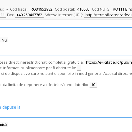
ui:
-
Cod fiscal:
RO31952982
Cod postal:
410605
Cod NUTS:
RO111 Bih
511
Fax:
+40 259467762
Adresa Internet (URL):
http://termoficareoradea.
Nu
ss direct, nerestrictionat, complet si gratuit la:
https://e-licitatie.ro/pub
. Informatii suplimentare pot fi obtinute la:
-
i de dispozitive care nu sunt disponibile in mod general. Accesul direct ne
e data limita de depunere a ofertelor/candidaturilor
10
.
e depuse la:
mică