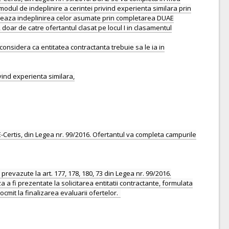
d modul de indeplinire a cerintei privind experienta similara prin
probeaza indeplinirea celor asumate prin completarea DUAE
 doar de catre ofertantul clasat pe locul I in clasamentul
onsidera ca entitatea contractanta trebuie sa le ia in
ivind experienta similara,
-Certis, din Legea nr. 99/2016. Ofertantul va completa campurile
revazute la art. 177, 178, 180, 73 din Legea nr. 99/2016.
fi prezentate la solicitarea entitatii contractante, formulata