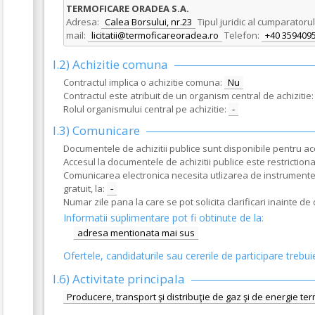
TERMOFICARE ORADEA S.A.
Adresa:
Calea Borsului, nr.23
Tipul juridic al cumparatorul
mail:
licitatii@termoficareoradea.ro
Telefon:
+40 359409
I.2) Achizitie comuna
Contractul implica o achizitie comuna:
Nu
Contractul este atribuit de un organism central de achizitie:
Rolul organismului central pe achizitie:
-
I.3) Comunicare
Documentele de achizitii publice sunt disponibile pentru acce
Accesul la documentele de achizitii publice este restrictionat
Comunicarea electronica necesita utlizarea de instrumente s
gratuit, la:
-
Numar zile pana la care se pot solicita clarificari inainte d
Informatii suplimentare pot fi obtinute de la:
adresa mentionata mai sus
Ofertele, candidaturile sau cererile de participare trebui
I.6)
Activitate principala
Producere, transport şi distribuţie de gaz şi de energie ter