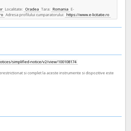
or
Localitate:
Oradea
Tara:
Romania
E-
ro
Adresa profilului cumparatorului:
https://www.e-licitatie.ro
/notices/simplified-notice/v2/view/100108174
restrictionat si complet la aceste instrumente si dispozitive este