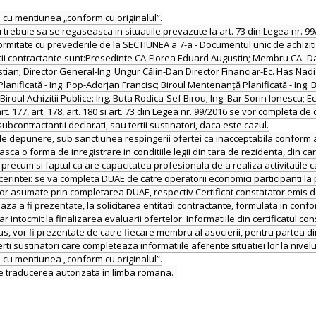
a cu mentiunea „conform cu originalul”.
nu trebuie sa se regaseasca in situatiile prevazute la art. 73 din Legea nr. 99
rmitate cu prevederile de la SECTIUNEA a 7-a - Documentul unic de achiziti
itatii contractante sunt:Presedinte CA-Florea Eduard Augustin; Membru CA-
n; Director General-Ing. Ungur Călin-Dan Director Financiar-Ec. Has Nadia
nificată - Ing. Pop-Adorjan Francisc; Biroul Mentenanță Planificată - Ing. Bod
Biroul Achizitii Publice: Ing. Buta Rodica-Sef Birou; Ing. Bar Sorin Ionescu; 
t. 177, art. 178, art. 180 si art. 73 din Legea nr. 99/2016 se vor completa de
bcontractantii declarati, sau tertii sustinatori, daca este cazul.
 depunere, sub sanctiunea respingerii ofertei ca inacceptabila conform art. 1
a o forma de inregistrare in conditiile legii din tara de rezidenta, din car
ii precum si faptul ca are capacitatea profesionala de a realiza activitatile c
rintei: se va completa DUAE de catre operatorii economici participanti la pr
r asumate prin completarea DUAE, respectiv Certificat constatator emis de Of
 a fi prezentate, la solicitarea entitatii contractante, formulata in confo
r intocmit la finalizarea evaluarii ofertelor. Informatiile din certificatul co
us, vor fi prezentate de catre fiecare membru al asocierii, pentru partea d
rti sustinatori care completeaza informatiile aferente situatiei lor la nivelu
a cu mentiunea „conform cu originalul”.