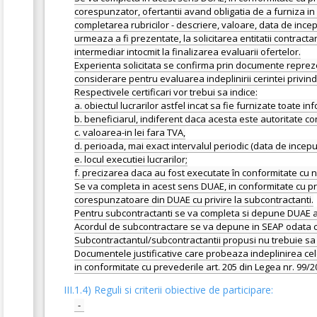
corespunzator, ofertantii avand obligatia de a furniza in c
completarea rubricilor - descriere, valoare, data de inc
urmeaza a fi prezentate, la solicitarea entitatii contracta
intermediar intocmit la finalizarea evaluarii ofertelor.
Experienta solicitata se confirma prin documente reprezen
considerare pentru evaluarea indeplinirii cerintei privind
Respectivele certificari vor trebui sa indice:
a. obiectul lucrarilor astfel incat sa fie furnizate toate i
b. beneficiarul, indiferent daca acesta este autoritate co
c. valoarea-in lei fara TVA,
d. perioada, mai exact intervalul periodic (data de inceput
e. locul executiei lucrarilor;
f. precizarea daca au fost executate în conformitate cu 
Se va completa in acest sens DUAE, in conformitate cu pr
corespunzatoare din DUAE cu privire la subcontractanti.
Pentru subcontractanti se va completa si depune DUAE afer
Acordul de subcontractare se va depune in SEAP odata c
Subcontractantul/subcontractantii propusi nu trebuie sa se
Documentele justificative care probeaza indeplinirea cel
III.1.4) Reguli si criterii obiective de participare:
-