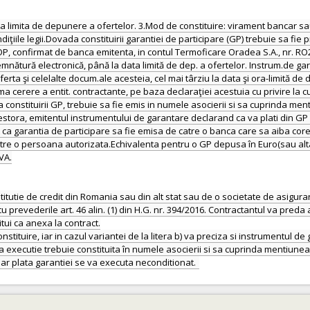
ata limita de depunere a ofertelor. 3.Mod de constituire: virament bancar sa
diţiile legii.Dovada constituirii garantiei de participare (GP) trebuie sa fie
rin OP, confirmat de banca emitenta, in contul Termoficare Oradea S.A., nr
emnătură electronică, până la data limită de dep. a ofertelor. Instrum.de g
ta şi celelalte docum.ale acesteia, cel mai târziu la data şi ora-limită d
ma cerere a entit. contractante, pe baza declaraţiei acestuia cu privire l
a constituirii GP, trebuie sa fie emis in numele asocierii si sa cuprinda 
estora, emitentul instrumentului de garantare declarand ca va plati din GP 
rat ca garantia de participare sa fie emisa de catre o banca care sa aiba 
atre o persoana autorizata.Echivalenta pentru o GP depusa în Euro(sau alta 
VA.
stitutie de credit din Romania sau din alt stat sau de o societate de asigura
 prevederile art. 46 alin. (1) din H.G. nr. 394/2016. Contractantul va preda
tui ca anexa la contract.
tituire, iar in cazul variantei de la litera b) va preciza si instrumentul de
na executie trebuie constituita în numele asocierii si sa cuprinda mentiune