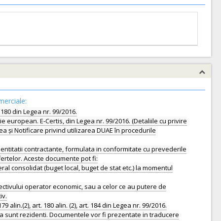
merciale:
. 180 din Legea nr. 99/2016.
european. E-Certis, din Legea nr. 99/2016. (Detaliile cu privire
 și Notificare privind utilizarea DUAE în procedurile
ntitatii contractante, formulata in conformitate cu prevederile
ofertelor. Aceste documente pot fi:
neral consolidat (buget local, buget de stat etc.) la momentul
ectivului operator economic, sau a celor ce au putere de
iv.
n.(2), art. 180 alin. (2), art. 184 din Legea nr. 99/2016.
a sunt rezidenti. Documentele vor fi prezentate in traducere