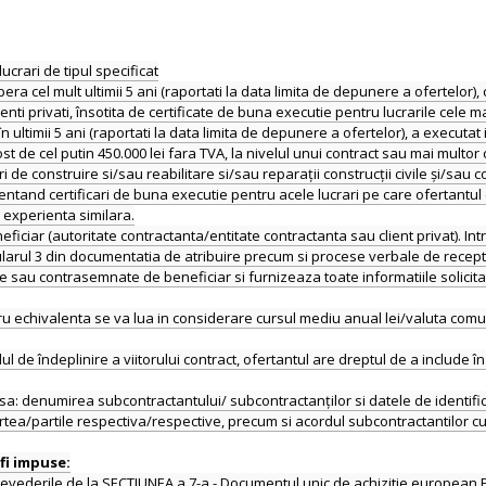
ucrari de tipul specificat
pera cel mult ultimii 5 ani (raportati la data limita de depunere a ofertelor)
ti privati, însotita de certificate de buna executie pentru lucrarile cele mai 
 ultimii 5 ani (raportati la data limita de depunere a ofertelor), a execut
ost de cel putin 450.000 lei fara TVA, la nivelul unui contract sau mai multor 
i de construire si/sau reabilitare si/sau reparații construcții civile și/sau co
tand certificari de buna executie pentru acele lucrari pe care ofertantul c
 experienta similara.
eficiar (autoritate contractanta/entitate contractanta sau client privat). I
ularul 3 din documentatia de atribuire precum si procese verbale de rece
sau contrasemnate de beneficiar si furnizeaza toate informatiile solicitate
 echivalenta se va lua in considerare cursul mediu anual lei/valuta comu
 de îndeplinire a viitorului contract, ofertantul are dreptul de a include 
 sa: denumirea subcontractantului/ subcontractanților si datele de identific
artea/partile respectiva/respective, precum si acordul subcontractantilor cu
evederile de la SECTIUNEA a 7-a - Documentul unic de achizitie european.E