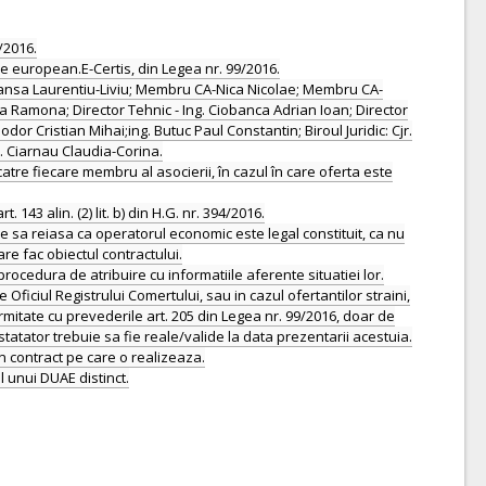
/2016.
e european.E-Certis, din Legea nr. 99/2016.
 Dansa Laurentiu-Liviu; Membru CA-Nica Nicolae; Membru CA-
 Ramona; Director Tehnic - Ing. Ciobanca Adrian Ioan; Director
or Cristian Mihai;ing. Butuc Paul Constantin; Biroul Juridic: Cjr.
Ec. Ciarnau Claudia-Corina.
 catre fiecare membru al asocierii, în cazul în care oferta este
43 alin. (2) lit. b) din H.G. nr. 394/2016.
e sa reiasa ca operatorul economic este legal constituit, ca nu
are fac obiectul contractului.
ocedura de atribuire cu informatiile aferente situatiei lor.
iciul Registrului Comertului, sau in cazul ofertantilor straini,
rmitate cu prevederile art. 205 din Legea nr. 99/2016, doar de
nstatator trebuie sa fie reale/valide la data prezentarii acestuia.
in contract pe care o realizeaza.
l unui DUAE distinct.