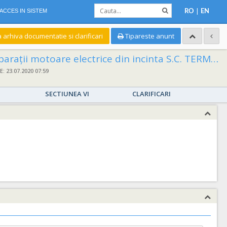
|
ACCES IN SISTEM
RO
EN
a arhiva documentatie si clarificari
Tipareste anunt
 electrice din incinta S.C. TERMOFICARE ORADEA S.A. Calea Borșului, nr. 23
 23.07.2020 07:59
SECTIUNEA VI
CLARIFICARI