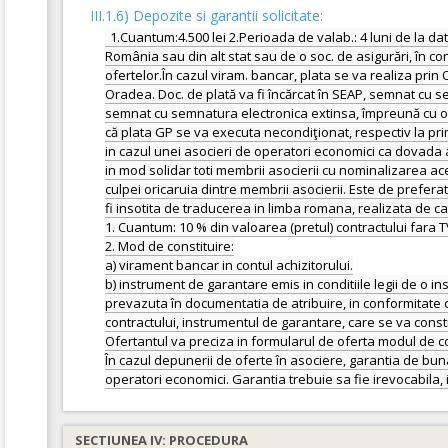
III.1.6) Depozite si garantii solicitate:
1.Cuantum:4.500 lei 2.Perioada de valab.: 4 luni de la d
România sau din alt stat sau de o soc. de asigurări, în con
ofertelor.În cazul viram. bancar, plata se va realiza p
Oradea. Doc. de plată va fi încărcat în SEAP, semnat cu s
semnat cu semnatura electronica extinsa, împreună cu ofer
că plata GP se va executa necondiţionat, respectiv la pri
in cazul unei asocieri de operatori economici ca dovada 
in mod solidar toti membrii asocierii cu nominalizarea ac
culpei oricaruia dintre membrii asocierii. Este de prefe
fi insotita de traducerea in limba romana, realizata de c
1. Cuantum: 10 % din valoarea (pretul) contractului fara T
2. Mod de constituire:
a) virament bancar in contul achizitorului.
b) instrument de garantare emis in conditiile legii de o in
prevazuta în documentatia de atribuire, in conformitate cu
contractului, instrumentul de garantare, care se va consti
Ofertantul va preciza in formularul de oferta modul de cons
În cazul depunerii de oferte în asociere, garantia de bu
SECTIUNEA IV: PROCEDURA