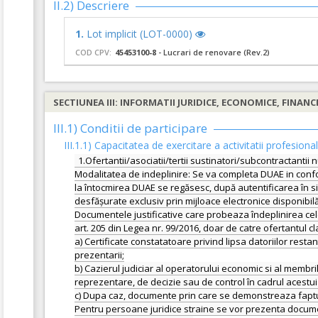
II.2) Descriere
1.
Lot implicit (LOT-0000)
COD CPV:
45453100-8
- Lucrari de renovare (Rev.2)
SECTIUNEA III: INFORMATII JURIDICE, ECONOMICE, FINANC
III.1) Conditii de participare
III.1.1) Capacitatea de exercitare a activitatii profesiona
1.Ofertantii/asociatii/tertii sustinatori/subcontractantii 
Modalitatea de indeplinire: Se va completa DUAE in confor
la întocmirea DUAE se regăsesc, după autentificarea în si
desfășurate exclusiv prin mijloace electronice disponibi
Documentele justificative care probeaza îndeplinirea cel
art. 205 din Legea nr. 99/2016, doar de catre ofertantul cl
a) Certificate constatatoare privind lipsa datoriilor restan
prezentarii;
b) Cazierul judiciar al operatorului economic si al memb
reprezentare, de decizie sau de control în cadrul acestui
c) Dupa caz, documente prin care se demonstreaza faptul ca
Pentru persoane juridice straine se vor prezenta documen