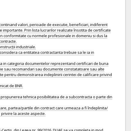
, continand valori, perioade de executie, beneficiari, indiferent
importante. Prin lista lucrarilor realizate însotita de certificate
at in conformitate cu normele profesionale in domeniu si dus la
contracte.
nstrucții industriale.
onsidera ca entitatea contractanta trebuie sa le ia in
ntra in categoria documentelor reprezentand certificari de buna
ptie sau recomandari sau documente constatatoare sau alte
 pentru demonstrarea indeplinirii cerintei de calificare privind
nicat de BNR.
în propunerea tehnica posibilitatea de a subcontracta o parte din
are, partea/partile din contract care urmeaza a fi îndeplinita/
 privire la aceste aspecte.
-Certis, din Legea nr. 99/2016. DUAE se va completa in mod