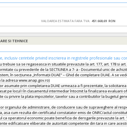
VALOAREA ESTIMATA FARA TVA:
451.668,69 RON
IARE SI TEHNICE
le, inclusiv cerintele privind inscrierea in registrele profesionale sau co
nu trebuie sa se regaseasca in situatiile prevazute la art. 177, art. 178 si art
mitate cu prevederile de la SECTIUNEA a 7- a - Documentul unic de achizitie 
stem, în secțiunea „Informații DUAE” – Ghid de completare DUAE. A se vedea
lă la adresa www.anap.gov.ro)
or asumate prin completarea DUAE urmeaza a fi prezentate, la solicitarea e
asat pe locul I în clasamentul intermediar întocmit la finalizarea evaluarii 
te cu privire la plata impozitelor, taxelor sau a contributiilor la bugetul ge
rilor organului de administrare, de conducere sau de supraveghere al resp
a, asa cum rezulta din certificatul constatator emis de ONRC/actul constitut
 operatorul economic poate beneficia de derogarile prevazute la art. 179 ali
te edificatoare eliberate de autoritati competente din tara in care acesti