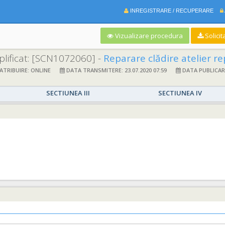
INREGISTRARE / RECUPERARE
Vizualizare procedura
Solicit
lificat:
[SCN1072060] -
Reparare clădire atelier reparații motoare
TRIBUIRE: ONLINE
DATA TRANSMITERE: 23.07.2020 07:59
DATA PUBLICARE:
SECTIUNEA III
SECTIUNEA IV