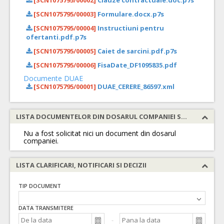
[SCN1075795/00002]
Clauze contractuale.doc.p7s
[SCN1075795/00003]
Formulare.docx.p7s
[SCN1075795/00004]
Instructiuni pentru
ofertanti.pdf.p7s
[SCN1075795/00005]
Caiet de sarcini.pdf.p7s
[SCN1075795/00006]
FisaDate_DF1095835.pdf
Documente DUAE
[SCN1075795/00001]
DUAE_CERERE_86597.xml
LISTA DOCUMENTELOR DIN DOSARUL COMPANIEI SOLICITATE
Nu a fost solicitat nici un document din dosarul
companiei.
LISTA CLARIFICARI, NOTIFICARI SI DECIZII
TIP DOCUMENT
DATA TRANSMITERE