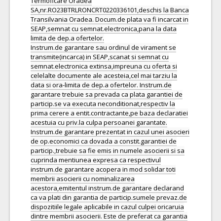
Termoficare Oradea
SA,nr.RO23BTRLRONCRT0220336101,deschis la Banca
Transilvania Oradea. Docum.de plata va fi incarcat in
SEAP,semnat cu semnat.electronica,pana la data
limita de dep.a ofertelor.
Instrum.de garantare sau ordinul de virament se
transmite(incarca) in SEAP,scanat si semnat cu
semnat.electronica extinsa,impreuna cu oferta si
celelalte documente ale acesteia,cel mai tarziu la
data si ora-limita de dep.a ofertelor. Instrum.de
garantare trebuie sa prevada ca plata garantiei de
particip.se va executa neconditionat,respectiv la
prima cerere a entit.contractante,pe baza declaratiei
acestuia cu priv.la culpa persoanei garantate.
Instrum.de garantare prezentat in cazul unei asocieri
de op.economici ca dovada a constit.garantiei de
particip.,trebuie sa fie emis in numele asocierii si sa
cuprinda mentiunea expresa ca respectivul
instrum.de garantare acopera in mod solidar toti
membrii asocierii cu nominalizarea
acestora,emitentul instrum.de garantare declarand
ca va plati din garantia de particip.sumele prevaz.de
dispozitiile legale aplicabile in cazul culpei oricaruia
dintre membrii asocierii. Este de preferat ca garantia