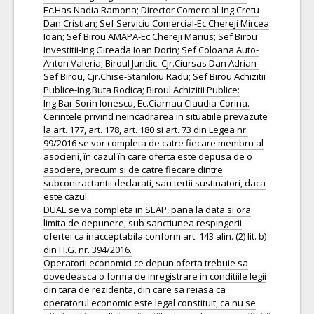
Ec.Has Nadia Ramona; Director Comercial-Ing.Cretu
Dan Cristian; Sef Serviciu Comercial-Ec.Chereji Mircea
Ioan; Sef Birou AMAPA-Ec.Chereji Marius; Sef Birou
Investitii-Ing.Gireada Ioan Dorin; Sef Coloana Auto-
Anton Valeria; Biroul Juridic: Cjr.Ciursas Dan Adrian-
Sef Birou, Cjr.Chise-Staniloiu Radu; Sef Birou Achizitii
Publice-Ing.Buta Rodica; Biroul Achizitii Publice:
Ing.Bar Sorin Ionescu, Ec.Ciarnau Claudia-Corina.
Cerintele privind neincadrarea in situatiile prevazute
la art. 177, art. 178, art. 180 si art. 73 din Legea nr.
99/2016 se vor completa de catre fiecare membru al
asocierii, în cazul în care oferta este depusa de o
asociere, precum si de catre fiecare dintre
subcontractantii declarati, sau tertii sustinatori, daca
este cazul.
DUAE se va completa in SEAP, pana la data si ora
limita de depunere, sub sanctiunea respingerii
ofertei ca inacceptabila conform art. 143 alin. (2) lit. b)
din H.G. nr. 394/2016.
Operatorii economici ce depun oferta trebuie sa
dovedeasca o forma de inregistrare in conditiile legii
din tara de rezidenta, din care sa reiasa ca
operatorul economic este legal constituit, ca nu se