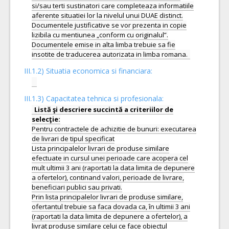
si/sau terti sustinatori care completeaza informatiile
aferente situatiei lor la nivelul unui DUAE distinct.
Documentele justificative se vor prezenta in copie
lizibila cu mentiunea „conform cu originalul”.
Documentele emise in alta limba trebuie sa fie
III.1.2) Situatia economica si financiara:
III.1.3) Capacitatea tehnica si profesionala:
Listă şi descriere succintă a criteriilor de
Pentru contractele de achizitie de bunuri: executarea
de livrari de tipul specificat
Lista principalelor livrari de produse similare
efectuate in cursul unei perioade care acopera cel
mult ultimii 3 ani (raportati la data limita de depunere
a ofertelor), continand valori, perioade de livrare,
beneficiari publici sau privati.
Prin lista principalelor livrari de produse similare,
ofertantul trebuie sa faca dovada ca, în ultimii 3 ani
(raportati la data limita de depunere a ofertelor), a
livrat produse similare celui ce face obiectul