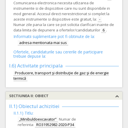
Comunicarea electronica necesita utlizarea de
instrumente si de dispozitive care nu sunt disponibile in
mod general. Accesul direct nerestrictionat si complet la
aceste instrumente si dispozitive este gratuit, la:
-
Numar zile pana la care se pot solicita clarificari inainte de
data limita de depunere a ofertelor/candidaturilor
6
.
Informatii suplimentare pot fi obtinute de la:
adresa mentionata mai sus
Ofertele, candidaturile sau cererile de participare
trebuie depuse la:
I.6)
Activitate principala
Producere, transport şi distribuţie de gaz şi de energie
termică
SECTIUNEA II: OBIECT
II.1) Obiectul achizitiei
II.1.1) Titlu:
„Minibuldoexcavator”
Numar de
referinta:
RO31952982-2020-P34