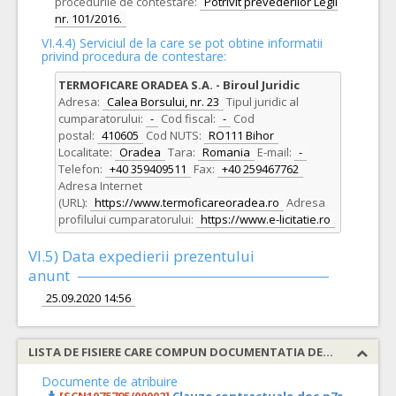
procedurile de contestare:
Potrivit prevederilor Legii
nr. 101/2016.
VI.4.4) Serviciul de la care se pot obtine informatii
privind procedura de contestare:
TERMOFICARE ORADEA S.A. - Biroul Juridic
Adresa:
Calea Borsului, nr. 23
Tipul juridic al
cumparatorului:
-
Cod fiscal:
-
Cod
postal:
410605
Cod NUTS:
RO111 Bihor
Localitate:
Oradea
Tara:
Romania
E-mail:
-
Telefon:
+40 359409511
Fax:
+40 259467762
Adresa Internet
(URL):
https://www.termoficareoradea.ro
Adresa
profilului cumparatorului:
https://www.e-licitatie.ro
VI.5) Data expedierii prezentului
anunt
25.09.2020 14:56
LISTA DE FISIERE CARE COMPUN DOCUMENTATIA DE ATRIBUIRE
Documente de atribuire