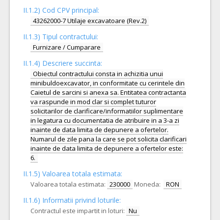
II.1.2) Cod CPV principal:
43262000-7 Utilaje excavatoare (Rev.2)
II.1.3) Tipul contractului:
Furnizare / Cumparare
II.1.4) Descriere succinta:
Obiectul contractului consta in achizitia unui
minibuldoexcavator, in conformitate cu cerintele din
Caietul de sarcini si anexa sa. Entitatea contractanta
va raspunde in mod clar si complet tuturor
solicitarilor de clarificare/informatiilor suplimentare
in legatura cu documentatia de atribuire in a 3-a zi
inainte de data limita de depunere a ofertelor.
Numarul de zile pana la care se pot solicita clarificari
inainte de data limita de depunere a ofertelor este:
6.
II.1.5) Valoarea totala estimata:
Valoarea totala estimata:
230000
Moneda:
RON
II.1.6) Informatii privind loturile:
Contractul este impartit in loturi:
Nu