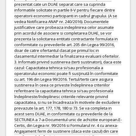
prezentat cate un DUAE separat care sa cuprinda
informatiile solicitate in partile II-V pentru fiecare dintre
operatorii economici participanti in cadrul grupului. (A se
vedea Notificarea ANAP nr. 240/2016). Documentele
justificative care probeaza indeplinirea celor asumate
prin acordul de asociere si completarea DUAE, se vor
prezenta la solicitarea entitatii contractante formulata in
conformitate cu prevederile art. 205 din Legea 99/2016,
doar de catre ofertantul clasat pe primul loc in
clasamentul intermediar la finalizarea evaluarii ofertelor.
3. Informatii privind sustinerea (terti sustinatori), daca este
cazul: Capacitatea tehnica si/sau profesionala a
operatorului economic poate fi susţinută în conformitate
cu art. 196 din Legea 99/2016. Tertul/tertii care asigura
sustinerea în ceea ce priveste îndeplinirea criteriilor
referitoare la capacitatea tehnica si/sau profesionala
îndeplineste/îndeplinesc criteriile relevante privind
capacitatea, si nu se încadreaza în motivele de excludere
prevazute la art. 177, 178, 180 si 73. Se va completa in
acest sens DUAE, in conformitate cu prevederile de la
SECTIUNEA a 7-a-Documentul unic de achizitie european.E-
Certis, din Legea nr. 99/2016 si Formularul nr. 4 cu anexa-
Angajament ferm de sustinere (daca este cazul) din care