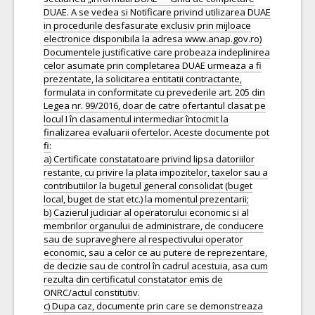
DUAE. A se vedea si Notificare privind utilizarea DUAE
in procedurile desfasurate exclusiv prin mijloace
electronice disponibila la adresa www.anap.gov.ro)
Documentele justificative care probeaza indeplinirea
celor asumate prin completarea DUAE urmeaza a fi
prezentate, la solicitarea entitatii contractante,
formulata in conformitate cu prevederile art. 205 din
Legea nr. 99/2016, doar de catre ofertantul clasat pe
locul I în clasamentul intermediar întocmit la
finalizarea evaluarii ofertelor. Aceste documente pot
fi:
a) Certificate constatatoare privind lipsa datoriilor
restante, cu privire la plata impozitelor, taxelor sau a
contributiilor la bugetul general consolidat (buget
local, buget de stat etc.) la momentul prezentarii;
b) Cazierul judiciar al operatorului economic si al
membrilor organului de administrare, de conducere
sau de supraveghere al respectivului operator
economic, sau a celor ce au putere de reprezentare,
de decizie sau de control în cadrul acestuia, asa cum
rezulta din certificatul constatator emis de
ONRC/actul constitutiv.
c) Dupa caz, documente prin care se demonstreaza