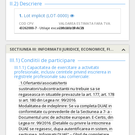
II.2) Descriere
1.
Lot implicit (LOT-0000)
COD CPV:
VALOAREA ESTIMATA FARA TVA:
43262000-7
- Utilaje excavatoare (Rev.2)
230.000,00 RON
SECTIUNEA III: INFORMATII JURIDICE, ECONOMICE, FINANCIARE SI TEHNICE
III.1) Conditii de participare
III.1.1) Capacitatea de exercitare a activitatii
profesionale, inclusiv cerintele privind inscrierea in
registrele profesionale sau comerciale:
1.Ofertantii/asociatii/tertii
sustinatori/subcontractantii nu trebuie sa se
regaseasca in situatiile prevazute la art. 177, art. 178
si art. 180 din Legea nr. 99/2016.
Modalitatea de indeplinire: Se va completa DUAE in
conformitate cu prevederile de la Sectiunea a 7- a -
Documentul unic de achizitie european. E-Certis, din
Legea nr. 99/2016. (Detaliile cu privire la intocmirea
DUAE se regasesc, dupa autentificarea in sistem, in
sectiunea „Informatii DUAE” – Ghid de completare