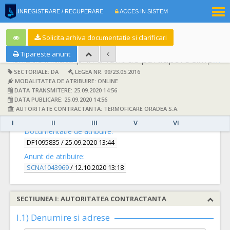
|
INREGISTRARE / RECUPERARE
ACCES IN SISTEM
RO
EN
Solicita arhiva documentatie si clarificari
Tipareste anunt
Achizitie initiata prin anunt de participare simplificat:
SECTORIALE: DA
LEGEA NR. 99/23.05.2016
MODALITATEA DE ATRIBUIRE: ONLINE
DATA TRANSMITERE: 25.09.2020 14:56
DATA PUBLICARE: 25.09.2020 14:56
AUTORITATE CONTRACTANTA: TERMOFICARE ORADEA S.A.
DETALII
I
II
III
V
VI
Documentatie de atribuire:
DF1095835
/ 25.09.2020 13:44
Anunt de atribuire:
SCNA1043969
/ 12.10.2020 13:18
SECTIUNEA I: AUTORITATEA CONTRACTANTA
I.1) Denumire si adrese