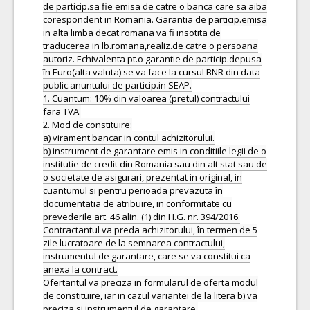
de particip.sa fie emisa de catre o banca care sa aiba
corespondent in Romania. Garantia de particip.emisa
in alta limba decat romana va fi insotita de
traducerea in lb.romana,realiz.de catre o persoana
autoriz. Echivalenta pt.o garantie de particip.depusa
în Euro(alta valuta) se va face la cursul BNR din data
public.anuntului de particip.in SEAP.
1. Cuantum: 10% din valoarea (pretul) contractului
fara TVA.
2. Mod de constituire:
a) virament bancar in contul achizitorului.
b) instrument de garantare emis in conditiile legii de o
institutie de credit din Romania sau din alt stat sau de
o societate de asigurari, prezentat in original, in
cuantumul si pentru perioada prevazuta în
documentatia de atribuire, in conformitate cu
prevederile art. 46 alin. (1) din H.G. nr. 394/2016.
Contractantul va preda achizitorului, în termen de 5
zile lucratoare de la semnarea contractului,
instrumentul de garantare, care se va constitui ca
anexa la contract.
Ofertantul va preciza in formularul de oferta modul
de constituire, iar in cazul variantei de la litera b) va
preciza si instrumentul de garantare.