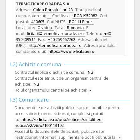
TERMOFICARE ORADEA S.A.
Adresa:
Calea Borsului, nr. 23
Tipul juridic al
cumparatorului:
-
Cod fiscal:
RO31952982
Cod
postal:
410605
Cod NUTS:
RO111 Bihor
Localitate:
Oradea
Tara:
Romania
E-
mail:
licitatii@termoficareoradea.ro
Telefon:
+40
359409511
Fax:
+40 259467762
Adresa Internet
(URL):
http://termoficareoradea.ro
Adresa profilului
cumparatorului:
https://www.e-licitatie.ro
I.2) Achizitie comuna
Contractul implica o achizitie comuna:
Nu
Contractul este atribuit de un organism central de
achizitie:
Nu
Rolul organismului central pe achizitie:
-
I.3) Comunicare
Documentele de achizitii publice sunt disponibile pentru
access direct, nerestrictionat, complet si gratuit
la:
https://e-licitatie.ro/pub/notices/simplified-
notice/v2/view/100113192
Accesul la documentele de achizitii publice este
restrictionat. Informatii suplimentare pot fi obtinute la:
-