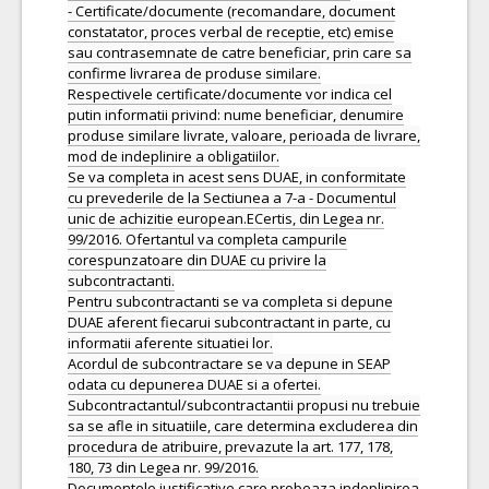
- Certificate/documente (recomandare, document
constatator, proces verbal de receptie, etc) emise
sau contrasemnate de catre beneficiar, prin care sa
confirme livrarea de produse similare.
Respectivele certificate/documente vor indica cel
putin informatii privind: nume beneficiar, denumire
produse similare livrate, valoare, perioada de livrare,
mod de indeplinire a obligatiilor.
Se va completa in acest sens DUAE, in conformitate
cu prevederile de la Sectiunea a 7-a - Documentul
unic de achizitie european.ECertis, din Legea nr.
99/2016. Ofertantul va completa campurile
corespunzatoare din DUAE cu privire la
subcontractanti.
Pentru subcontractanti se va completa si depune
DUAE aferent fiecarui subcontractant in parte, cu
informatii aferente situatiei lor.
Acordul de subcontractare se va depune in SEAP
odata cu depunerea DUAE si a ofertei.
Subcontractantul/subcontractantii propusi nu trebuie
sa se afle in situatiile, care determina excluderea din
procedura de atribuire, prevazute la art. 177, 178,
180, 73 din Legea nr. 99/2016.
Documentele justificative care probeaza indeplinirea