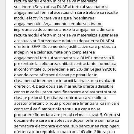
rezulta modul efectiv in care se va materializa
sustinerea.Se va atasa DUAE al tertului sustinator si
angajamentul ferm al acestuia din care trebuie să rezulte
modul efectiv în care va asigura îndeplinirea
angajamentului.Angajamentul tertului sustinator,
impreuna cu documente anexe la angajament, din care
rezulta modul efectiv in care se va materializa sustinerea
acestuia vor fi prezentate odata cu depunerea DUAE si
ofertei in SEAP. Documentele justificative care probeaza
indeplinirea celor asumate prin completarea
angajamentul tertului sustinator si a DUAE urmeaza a fi
prezentate la solicitarea entitatii contractante, formulata
in conformitate cu prevederile art. 205 din Legea 99/2016,
doar de catre ofertantul clasat pe primul loc in
clasamentul intermediar intocmit la finalizarea evaluarii
ofertelor. 4. Daca doua sau mai multe oferte admisibile
contin in cadrul propunerii financiare acelasi pret si sunt
clasate pe locul 1, entitatea contractanta va solicita
acestor ofertanti o noua propunere financiara, caz in care
contractul va fi atribuit ofertantului a carui noua
propunere financiara are pretul cel mai scazut. 5. Oferta si
documentele care o insotesc se depun online semnate cu
semnatura electronica extinsa, sub sanctiunea respingerii
ofertei ca inacceptabila in baza art. 143 alin. 2 litera j din