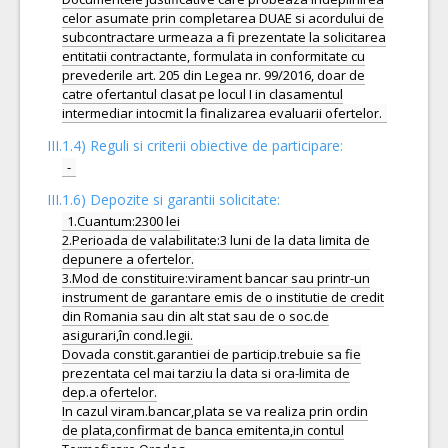
celor asumate prin completarea DUAE si acordului de
subcontractare urmeaza a fi prezentate la solicitarea
entitatii contractante, formulata in conformitate cu
prevederile art. 205 din Legea nr. 99/2016, doar de
catre ofertantul clasat pe locul I in clasamentul
III.1.4) Reguli si criterii obiective de participare:
-
III.1.6) Depozite si garantii solicitate:
1.Cuantum:2300 lei
2.Perioada de valabilitate:3 luni de la data limita de
depunere a ofertelor.
3.Mod de constituire:virament bancar sau printr-un
instrument de garantare emis de o institutie de credit
din Romania sau din alt stat sau de o soc.de
asigurari,în cond.legii.
Dovada constit.garantiei de particip.trebuie sa fie
prezentata cel mai tarziu la data si ora-limita de
dep.a ofertelor.
In cazul viram.bancar,plata se va realiza prin ordin
de plata,confirmat de banca emitenta,in contul