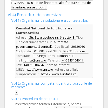
HG 394/2016. 6. Tip de finantare: alte fonduri; Sursa de
finantare: surse proprii.
VI.4) Proceduri de contestare
VI.4.1) Organismul de solutionare a contestatiilor:
Consiliul National de Solutionare a
Contestatiilor
Adresa:
Str. Stavropoleos nr. 6, sector 3
Tipul
juridic al cumparatorului:
Autoritate
guvernamentală centrală
Cod fiscal:
20329980
Cod postal:
030084
Cod NUTS:
RO321 Bucuresti
Localitate:
București
Tara:
Romania
E-
mail:
office@cnsc.ro
Telefon:
+40 213104641
Fax:
+40 213104642
Adresa Internet
(URL):
http://www.cnsc.ro
Adresa profilului
cumparatorului:
https://www.e-licitatie.ro
VI.4.2) Organismul competent pentru procedurile de
mediere:
-
VI.4.3) Procedura de contestare:
Precizari privind termenul (termenele) pentru