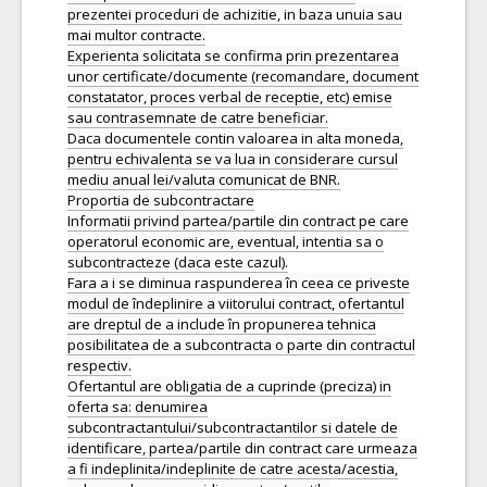
prezentei proceduri de achizitie, in baza unuia sau
mai multor contracte.
Experienta solicitata se confirma prin prezentarea
unor certificate/documente (recomandare, document
constatator, proces verbal de receptie, etc) emise
sau contrasemnate de catre beneficiar.
Daca documentele contin valoarea in alta moneda,
pentru echivalenta se va lua in considerare cursul
mediu anual lei/valuta comunicat de BNR.
Proportia de subcontractare
Informatii privind partea/partile din contract pe care
operatorul economic are, eventual, intentia sa o
subcontracteze (daca este cazul).
Fara a i se diminua raspunderea în ceea ce priveste
modul de îndeplinire a viitorului contract, ofertantul
are dreptul de a include în propunerea tehnica
posibilitatea de a subcontracta o parte din contractul
respectiv.
Ofertantul are obligatia de a cuprinde (preciza) in
oferta sa: denumirea
subcontractantului/subcontractantilor si datele de
identificare, partea/partile din contract care urmeaza
a fi indeplinita/indeplinite de catre acesta/acestia,