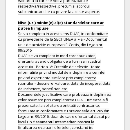
valoarea la care se ridica partea/partile
respectiva/respective, precum si acordul
subcontractantilor cu privire la aceste aspecte.
Nivel(uri) minim(e) al(e) standardelor care ar
Se va completa in acest sens DUAE, in conformitate
cu prevederile de la SECTIUNEA a 7-a - Documentul
unic de achizitie european.E-Certis, din Legea nr.
99/2016.
DUAE se va completa in mod corespunzator,
ofertantii avand obligatia de a furniza in cadrul
acestuia - Partea IV: Criteriile de selectie - toate
informatiile privind modul de indeplinire a cerintei
privind experienta similara prin completarea
rubricilor - descriere, valoare, data de incepere, data
de incheiere, beneficiari etc.
Documentele justificative care probeaza indeplinirea
celor asumate prin completarea DUAE urmeaza a fi
prezentate, la solicitarea entitatii contractante,
formulata in conformitate cu prevederile art. 205 din
Legea nr. 99/2016, doar de catre ofertantul clasat pe
locul I in clasamentul intermediar intocmit la
finalizarea evaluarii ofertelor, constand in: