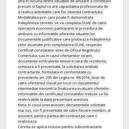
afla in niciuna dintre situatiile de anulare a constituirii
precum si faptul ca are capacitatea profesionala de
a realiza activitatile care fac obiectul contractului.
Modalitatea prin care poate fi demonstrata
îndeplinirea cerintei: se va completa DUAE de catre
operatorii economici participanti la procedura de
atribuire cu informatiile aferente situatiei lor.
Documentele justificative care probeaza indeplinirea
celor asumate prin completarea DUAE, respectiv
Certificat constatator emis de Oficiul Registrului
Comertului, sau in cazul ofertantilor straini,
documente echivalente emise in tara de rezidenta,
urmeaza a fi prezentate, la solicitarea entitatii
contractante, formulata in conformitate cu
prevederile art. 205 din Legea nr. 99/2016, doar de
catre ofertantul clasat pe locul I in clasamentul
intermediar intocmit la finalizarea evaluarii ofertelor.
Informatiile din certificatul constatator trebuie sa fie
reale/valide la data prezentarii acestuia.
Nota: In cazul unei asocieri, documentele solicitate
mai sus, vor fi prezentate de catre fiecare membru al
asocierii, pentru partea din contract pe care o
realizeaza.
Cerinta se aplica inclusiv pentru subcontractanti