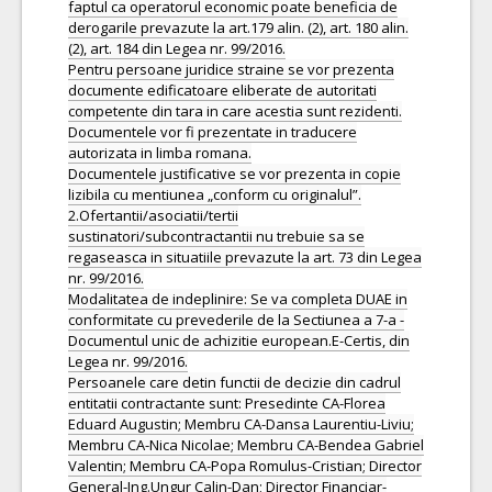
faptul ca operatorul economic poate beneficia de
derogarile prevazute la art.179 alin. (2), art. 180 alin.
(2), art. 184 din Legea nr. 99/2016.
Pentru persoane juridice straine se vor prezenta
documente edificatoare eliberate de autoritati
competente din tara in care acestia sunt rezidenti.
Documentele vor fi prezentate in traducere
autorizata in limba romana.
Documentele justificative se vor prezenta in copie
lizibila cu mentiunea „conform cu originalul”.
2.Ofertantii/asociatii/tertii
sustinatori/subcontractantii nu trebuie sa se
regaseasca in situatiile prevazute la art. 73 din Legea
nr. 99/2016.
Modalitatea de indeplinire: Se va completa DUAE in
conformitate cu prevederile de la Sectiunea a 7-a -
Documentul unic de achizitie european.E-Certis, din
Legea nr. 99/2016.
Persoanele care detin functii de decizie din cadrul
entitatii contractante sunt: Presedinte CA-Florea
Eduard Augustin; Membru CA-Dansa Laurentiu-Liviu;
Membru CA-Nica Nicolae; Membru CA-Bendea Gabriel
Valentin; Membru CA-Popa Romulus-Cristian; Director
General-Ing.Ungur Calin-Dan; Director Financiar-