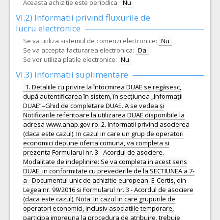
Aceasta achizitie este periodica:
Nu
VI.2) Informatii privind fluxurile de
lucru electronice
Se va utiliza sistemul de comenzi electronice:
Nu
Se va accepta facturarea electronica:
Da
Se vor utiliza platile electronice:
Nu
VI.3) Informatii suplimentare
1. Detaliile cu privire la întocmirea DUAE se regăsesc,
după autentificarea în sistem, în secțiunea „Informații
DUAE”–Ghid de completare DUAE. A se vedea și
Notificarile referitoare la utilizarea DUAE disponibile la
adresa www.anap.gov.ro. 2. Informatii privind asocierea
(daca este cazul): In cazul in care un grup de operatori
economici depune oferta comuna, va completa si
prezenta Formularul nr. 3 - Acordul de asociere.
Modalitate de indeplinire: Se va completa in acest sens
DUAE, in conformitate cu prevederile de la SECTIUNEA a 7-
a - Documentul unic de achizitie european. E-Certis, din
Legea nr. 99/2016 si Formularul nr. 3 - Acordul de asociere
(daca este cazul). Nota: In cazul in care grupurile de
operatori economici, inclusiv asociatiile temporare,
participa impreuna la procedura de atribuire, trebuie