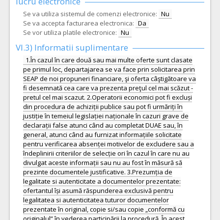
lucru electronice
Se va utiliza sistemul de comenzi electronice:
Nu
Se va accepta facturarea electronica:
Da
Se vor utiliza platile electronice:
Nu
VI.3) Informatii suplimentare
1.În cazul în care două sau mai multe oferte sunt clasate
pe primul loc, departajarea se va face prin solicitarea prin
SEAP de noi propuneri financiare, şi oferta câştigătoare va
fi desemnată cea care va prezenta preţul cel mai scăzut -
pretul cel mai scazut. 2.Operatorii economici pot fi excluși
din procedura de achiziții publice sau pot fi urmăriți în
justiție în temeiul legislației naționale în cazuri grave de
declarații false atunci când au completat DUAE sau, în
general, atunci când au furnizat informațiile solicitate
pentru verificarea absenței motivelor de excludere sau a
îndeplinirii criteriilor de selecție ori în cazul în care nu au
divulgat aceste informații sau nu au fost în măsură să
prezinte documentele justificative. 3.Prezumția de
legalitate si autenticitate a documentelor prezentate:
ofertantul își asumă răspunderea exclusivă pentru
legalitatea si autenticitatea tuturor documentelor
prezentate în original, copie si/sau copie „conformă cu
originalul” în vederea participării la procedură. În acest