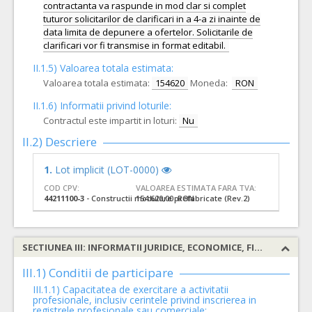
contractanta va raspunde in mod clar si complet
tuturor solicitarilor de clarificari in a 4-a zi inainte de
data limita de depunere a ofertelor. Solicitarile de
clarificari vor fi transmise in format editabil.
II.1.5) Valoarea totala estimata:
Valoarea totala estimata:
154620
Moneda:
RON
II.1.6) Informatii privind loturile:
Contractul este impartit in loturi:
Nu
II.2) Descriere
1.
Lot implicit (LOT-0000)
COD CPV:
VALOAREA ESTIMATA FARA TVA:
44211100-3
- Constructii modulare prefabricate (Rev.2)
154.620,00 RON
SECTIUNEA III: INFORMATII JURIDICE, ECONOMICE, FINANCIARE SI TEHNICE
III.1) Conditii de participare
III.1.1) Capacitatea de exercitare a activitatii
profesionale, inclusiv cerintele privind inscrierea in
registrele profesionale sau comerciale: