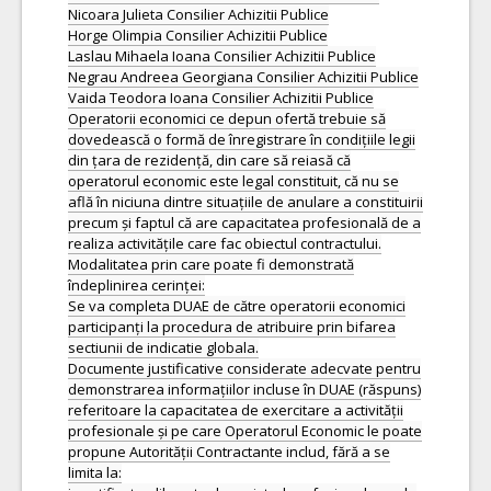
Nicoara Julieta Consilier Achizitii Publice
Horge Olimpia Consilier Achizitii Publice
Laslau Mihaela Ioana Consilier Achizitii Publice
Negrau Andreea Georgiana Consilier Achizitii Publice
Vaida Teodora Ioana Consilier Achizitii Publice
Operatorii economici ce depun ofertă trebuie să
dovedească o formă de înregistrare în condițiile legii
din țara de rezidență, din care să reiasă că
operatorul economic este legal constituit, că nu se
află în niciuna dintre situațiile de anulare a constituirii
precum și faptul că are capacitatea profesională de a
realiza activitățile care fac obiectul contractului.
Modalitatea prin care poate fi demonstrată
îndeplinirea cerinței:
Se va completa DUAE de către operatorii economici
participanți la procedura de atribuire prin bifarea
sectiunii de indicatie globala.
Documente justificative considerate adecvate pentru
demonstrarea informațiilor incluse în DUAE (răspuns)
referitoare la capacitatea de exercitare a activității
profesionale și pe care Operatorul Economic le poate
propune Autorității Contractante includ, fără a se
limita la: