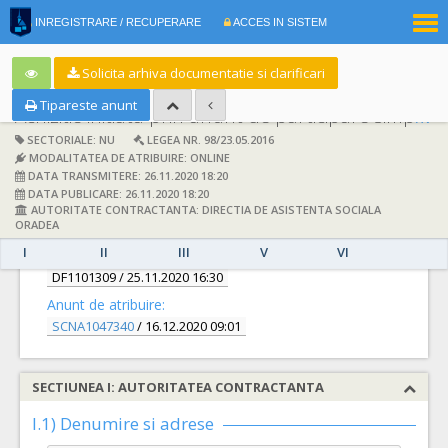
|
INREGISTRARE / RECUPERARE
ACCES IN SISTEM
RO
EN
Solicita arhiva documentatie si clarificari
Tipareste anunt
Achizitie initiata prin anunt de participare simplificat:
SECTORIALE: NU
LEGEA NR. 98/23.05.2016
MODALITATEA DE ATRIBUIRE: ONLINE
DATA TRANSMITERE: 26.11.2020 18:20
DATA PUBLICARE: 26.11.2020 18:20
AUTORITATE CONTRACTANTA: DIRECTIA DE ASISTENTA SOCIALA
DETALII
ORADEA
I
II
III
V
VI
Documentatie de atribuire:
DF1101309
/ 25.11.2020 16:30
Anunt de atribuire:
SCNA1047340
/ 16.12.2020 09:01
SECTIUNEA I: AUTORITATEA CONTRACTANTA
I.1) Denumire si adrese