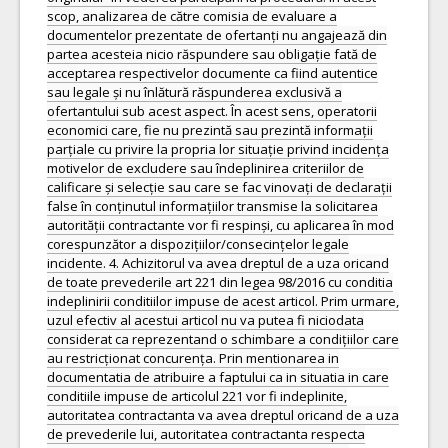
scop, analizarea de către comisia de evaluare a
documentelor prezentate de ofertanți nu angajează din
partea acesteia nicio răspundere sau obligație fată de
acceptarea respectivelor documente ca fiind autentice
sau legale și nu înlătură răspunderea exclusivă a
ofertantului sub acest aspect. În acest sens, operatorii
economici care, fie nu prezintă sau prezintă informații
parțiale cu privire la propria lor situație privind incidența
motivelor de excludere sau îndeplinirea criteriilor de
calificare și selecție sau care se fac vinovați de declarații
false în conținutul informațiilor transmise la solicitarea
autorității contractante vor fi respinși, cu aplicarea în mod
corespunzător a dispozițiilor/consecințelor legale
incidente. 4. Achizitorul va avea dreptul de a uza oricand
de toate prevederile art 221 din legea 98/2016 cu conditia
indeplinirii conditiilor impuse de acest articol. Prim urmare,
uzul efectiv al acestui articol nu va putea fi niciodata
considerat ca reprezentand o schimbare a condițiilor care
au restricționat concurența. Prin mentionarea in
documentatia de atribuire a faptului ca in situatia in care
conditiile impuse de articolul 221 vor fi indeplinite,
autoritatea contractanta va avea dreptul oricand de a uza
de prevederile lui, autoritatea contractanta respecta