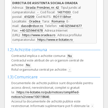
DIRECTIA DE ASISTENTA SOCIALA ORADEA
Adresa:
Strada: Primăriei, nr. 42
Tipul juridic al
cumparatorului:
-
Cod fiscal:
14371033
Cod
postal:
410209
Cod NUTS:
RO111 Bihor
Localitate:
Oradea
Tara:
Romania
E-
mail:
daso@rdsor.ro
Telefon:
+40 0259441677
Fax:
+40 0259441678
Adresa Internet
(URL):
https://www.oradea.ro
Adresa profilului
cumparatorului:
https://www.e-licitatie.ro
I.2) Achizitie comuna
Contractul implica o achizitie comuna:
Nu
Contractul este atribuit de un organism central de
achizitie:
Nu
Rolul organismului central pe achizitie:
-
I.3) Comunicare
Documentele de achizitii publice sunt disponibile pentru
access direct, nerestrictionat, complet si gratuit
la:
https://e-licitatie.ro/pub/notices/simplified-
notice/v2/view/100118646
Accesul la documentele de achizitii publice este
restrictionat. Informatii suplimentare pot fi obtinute la:
-