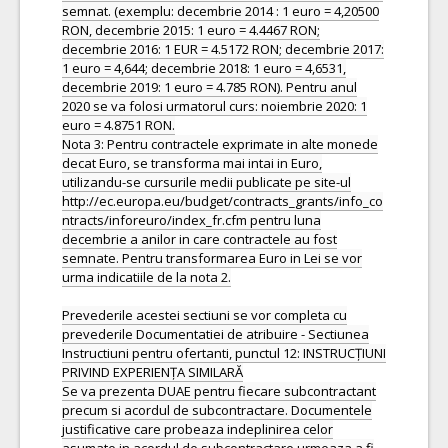
semnat. (exemplu: decembrie 2014 : 1 euro = 4,20500
RON, decembrie 2015: 1 euro = 4.4467 RON;
decembrie 2016: 1 EUR = 4.5172 RON; decembrie 2017:
1 euro = 4,644; decembrie 2018: 1 euro = 4,6531,
decembrie 2019: 1 euro = 4.785 RON). Pentru anul
2020 se va folosi urmatorul curs: noiembrie 2020: 1
euro = 4.8751 RON.
Nota 3: Pentru contractele exprimate in alte monede
decat Euro, se transforma mai intai in Euro,
utilizandu-se cursurile medii publicate pe site-ul
http://ec.europa.eu/budget/contracts_grants/info_co
ntracts/inforeuro/index_fr.cfm pentru luna
decembrie a anilor in care contractele au fost
semnate. Pentru transformarea Euro in Lei se vor
urma indicatiile de la nota 2.
Prevederile acestei sectiuni se vor completa cu
prevederile Documentatiei de atribuire - Sectiunea
Instructiuni pentru ofertanti, punctul 12: INSTRUCȚIUNI
PRIVIND EXPERIENȚA SIMILARĂ
Se va prezenta DUAE pentru fiecare subcontractant
precum si acordul de subcontractare. Documentele
justificative care probeaza indeplinirea celor