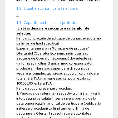
III.1.2) Situatia economica si financiara:
III.1.3) Capacitatea tehnica si profesionala:
Listă şi descriere succintă a criteriilor de
Pentru contractele de achizitie de bunuri: executarea
de livrari de tipul specificat
Experienta similara in “Furnizare de produse”
Ofertantul (Operator Economic individual sau
asociere de Operatori Economici) dovedeste ca :
- a furnizat în ultimii 3 ani, in mod corespunzator,
produse similare sau superioare din punct de
vedere al complexitatii si/sau scopului, cu o valoare
totala fără TVA mai mare sau cel putin egala cu:
100,000.00 lei fara TVA
Pentru scopul prezentei proceduri:
1. Perioada de referință - respectiv ultimii 3 ani - va fi
întotdeauna calculată în sens invers pornind de la
data comunicată în anunțul de participare (publicat la
inițierea procedurii) ca fiind termenul limită de
depunere a Ofertei. In cazul in care autoritatea