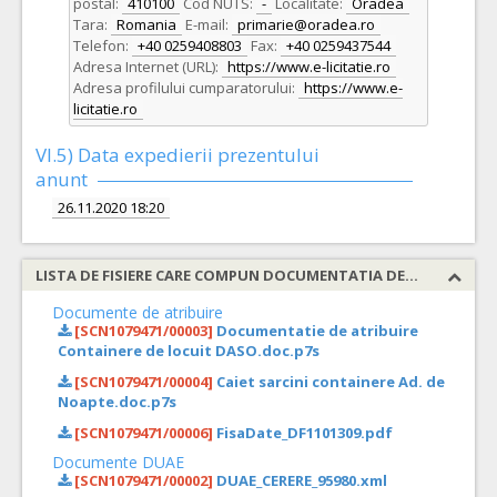
postal:
410100
Cod NUTS:
-
Localitate:
Oradea
Tara:
Romania
E-mail:
primarie@oradea.ro
Telefon:
+40 0259408803
Fax:
+40 0259437544
Adresa Internet (URL):
https://www.e-licitatie.ro
Adresa profilului cumparatorului:
https://www.e-
licitatie.ro
VI.5) Data expedierii prezentului
anunt
26.11.2020 18:20
LISTA DE FISIERE CARE COMPUN DOCUMENTATIA DE ATRIBUIRE
Documente de atribuire
[SCN1079471/00003]
Documentatie de atribuire
Containere de locuit DASO.doc.p7s
[SCN1079471/00004]
Caiet sarcini containere Ad. de
Noapte.doc.p7s
[SCN1079471/00006]
FisaDate_DF1101309.pdf
Documente DUAE
[SCN1079471/00002]
DUAE_CERERE_95980.xml