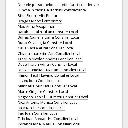
Numele persoanelor ce deţin funcţii de decizie
Functia in cadrul autoritatii contractante
Birta Florin –Alin Primar
Dragos Marcel Viceprimar
Mos Arina Viceprimar
Barabas Calin Iulian Consilier Local
Buhas Camelia Liana Consilier Local
Burta Olivia Ligia Consilier Local
Caus Vasile Aurel Consilier Local
Chiana Laurentiu Alin Consilier Local
Craciun Nicolae Andrei Consilier Local
Duse Traian Adrian Consilier Local
Dulca Camelia – Mariana Consilier Local
Filimon Teofil Laviniu Consilier Local
Lezeu Ioan Consilier Local
Marinau Florin Liviu Consilier Local
Morar Grigore Consilier Local
Negrean Daniel – Dumitru Consilier Local
Nica Antonia Monica Consilier Local
Nica Nicolae Consilier Local
Tau Ioan Consilier Local
Tirla Ioan Alexandru Consilier Local
Zdranca Ionel Marius Consilier Local