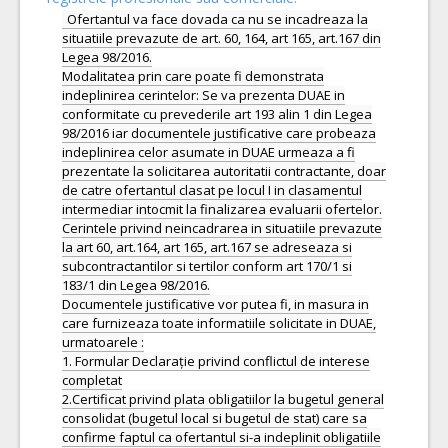
Ofertantul va face dovada ca nu se incadreaza la
situatiile prevazute de art. 60, 164, art 165, art.167 din
Legea 98/2016.
Modalitatea prin care poate fi demonstrata
indeplinirea cerintelor: Se va prezenta DUAE in
conformitate cu prevederile art 193 alin 1 din Legea
98/2016 iar documentele justificative care probeaza
indeplinirea celor asumate in DUAE urmeaza a fi
prezentate la solicitarea autoritatii contractante, doar
de catre ofertantul clasat pe locul I in clasamentul
intermediar intocmit la finalizarea evaluarii ofertelor.
Cerintele privind neincadrarea in situatiile prevazute
la art 60, art.164, art 165, art.167 se adreseaza si
subcontractantilor si tertilor conform art 170/1 si
183/1 din Legea 98/2016.
Documentele justificative vor putea fi, in masura in
care furnizeaza toate informatiile solicitate in DUAE,
urmatoarele :
1. Formular Declarație privind conflictul de interese
completat
2.Certificat privind plata obligatiilor la bugetul general
consolidat (bugetul local si bugetul de stat) care sa
confirme faptul ca ofertantul si-a indeplinit obligatiile