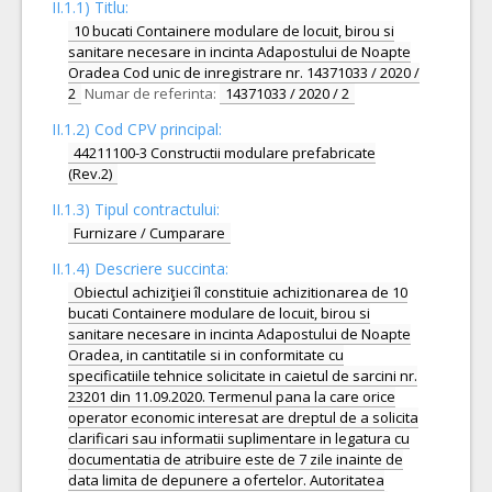
II.1.1) Titlu:
10 bucati Containere modulare de locuit, birou si
sanitare necesare in incinta Adapostului de Noapte
Oradea Cod unic de inregistrare nr. 14371033 / 2020 /
2
Numar de referinta:
14371033 / 2020 / 2
II.1.2) Cod CPV principal:
44211100-3 Constructii modulare prefabricate
(Rev.2)
II.1.3) Tipul contractului:
Furnizare / Cumparare
II.1.4) Descriere succinta:
Obiectul achiziţiei îl constituie achizitionarea de 10
bucati Containere modulare de locuit, birou si
sanitare necesare in incinta Adapostului de Noapte
Oradea, in cantitatile si in conformitate cu
specificatiile tehnice solicitate in caietul de sarcini nr.
23201 din 11.09.2020. Termenul pana la care orice
operator economic interesat are dreptul de a solicita
clarificari sau informatii suplimentare in legatura cu
documentatia de atribuire este de 7 zile inainte de
data limita de depunere a ofertelor. Autoritatea