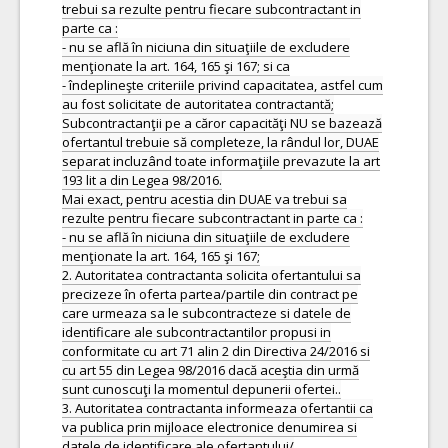
trebui sa rezulte pentru fiecare subcontractant in
parte ca :
- nu se află în niciuna din situaţiile de excludere
menţionate la art. 164, 165 şi 167; si ca
- îndeplineşte criteriile privind capacitatea, astfel cum
au fost solicitate de autoritatea contractantă;
Subcontractanţii pe a căror capacităţi NU se bazează
ofertantul trebuie să completeze, la rândul lor, DUAE
separat incluzând toate informaţiile prevazute la art
193 lit a din Legea 98/2016.
Mai exact, pentru acestia din DUAE va trebui sa
rezulte pentru fiecare subcontractant in parte ca :
- nu se află în niciuna din situaţiile de excludere
menţionate la art. 164, 165 şi 167;
2. Autoritatea contractanta solicita ofertantului sa
precizeze în oferta partea/partile din contract pe
care urmeaza sa le subcontracteze si datele de
identificare ale subcontractantilor propusi in
conformitate cu art 71 alin 2 din Directiva 24/2016 si
cu art 55 din Legea 98/2016 dacă aceştia din urmă
sunt cunoscuţi la momentul depunerii ofertei..
3. Autoritatea contractanta informeaza ofertantii ca
va publica prin mijloace electronice denumirea si
datele de identificare ale ofertantului/