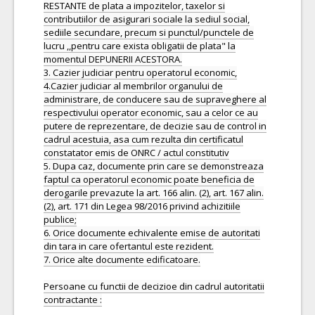
RESTANTE de plata a impozitelor, taxelor si
contributiilor de asigurari sociale la sediul social,
sediile secundare, precum si punctul/punctele de
lucru ,,pentru care exista obligatii de plata" la
momentul DEPUNERII ACESTORA.
3. Cazier judiciar pentru operatorul economic,
4.Cazier judiciar al membrilor organului de
administrare, de conducere sau de supraveghere al
respectivului operator economic, sau a celor ce au
putere de reprezentare, de decizie sau de control in
cadrul acestuia, asa cum rezulta din certificatul
constatator emis de ONRC / actul constitutiv
5. Dupa caz, documente prin care se demonstreaza
faptul ca operatorul economic poate beneficia de
derogarile prevazute la art. 166 alin. (2), art. 167 alin.
(2), art. 171 din Legea 98/2016 privind achizitiile
publice;
6. Orice documente echivalente emise de autoritati
din tara in care ofertantul este rezident.
7. Orice alte documente edificatoare.
Persoane cu functii de decizioe din cadrul autoritatii
contractante :