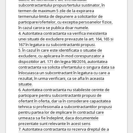
subcontractantului propus/tertului sustinator, în
termen de maximum 5 zile de la expirarea
termenului-limita de depunere a solicitarilor de
participare/ofertelor, cu exceptia persoanelor fizice,
în cazul carora se publica doar numele.
4. Autoritatea contractanta va verifica inexistenta
unei situatii de excludere prevazute la art. 164, 165 si
167 în legatura cu subcontractantii propusi.
5. În cazul în care este identificata o situatie de
excludere, cu aplicarea în mod corespunzator a
dispozitiilor art. 171 din legea 98/2016, autoritatea
contractanta va solicita ofertantului o singura data sa
înlocuiasca un subcontractant în legatura cu care a
rezultat, în urma verificarii, ca se afla în aceasta
situatie.
6. Autoritatea contractanta nu stabileste cerinte de
participare pentru subcontractantii propusi de
ofertant în oferta, dar ia în considerare capacitatea
tehnica si profesionala a subcontractantilor propusi
pentru partea lor de implicare în contractul care
urmeaza sa fie îndeplinit, daca documentele
prezentate sunt relevante în acest sens
7. Autoritatea contractanta isi rezerva dreptul de a