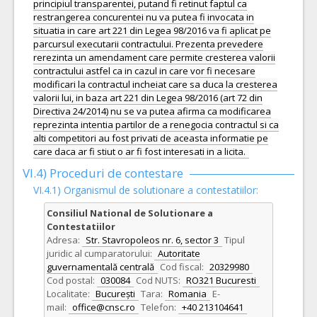
principiul transparentei, putand fi retinut faptul ca
restrangerea concurentei nu va putea fi invocata in
situatia in care art 221 din Legea 98/2016 va fi aplicat pe
parcursul executarii contractului. Prezenta prevedere
rerezinta un amendament care permite cresterea valorii
contractului astfel ca in cazul in care vor fi necesare
modificari la contractul incheiat care sa duca la cresterea
valorii lui, in baza art 221 din Legea 98/2016 (art 72 din
Directiva 24/2014) nu se va putea afirma ca modificarea
reprezinta intentia partilor de a renegocia contractul si ca
alti competitori au fost privati de aceasta informatie pe
care daca ar fi stiut o ar fi fost interesati in a licita.
VI.4) Proceduri de contestare
VI.4.1) Organismul de solutionare a contestatiilor:
Consiliul National de Solutionare a
Contestatiilor
Adresa:
Str. Stavropoleos nr. 6, sector 3
Tipul
juridic al cumparatorului:
Autoritate
guvernamentală centrală
Cod fiscal:
20329980
Cod postal:
030084
Cod NUTS:
RO321 Bucuresti
Localitate:
București
Tara:
Romania
E-
mail:
office@cnsc.ro
Telefon:
+40 213104641