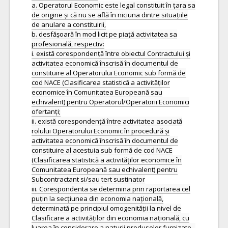
a. Operatorul Economic este legal constituit în țara sa
de origine și că nu se află în niciuna dintre situațiile
de anulare a constituirii,
b. desfășoară în mod licit pe piață activitatea sa
profesională, respectiv:
i. există corespondență între obiectul Contractului și
activitatea economică înscrisă în documentul de
constituire al Operatorului Economic sub formă de
cod NACE (Clasificarea statistică a activităților
economice în Comunitatea Europeană sau
echivalent) pentru Operatorul/Operatorii Economici
ofertanți;
ii. există corespondență între activitatea asociată
rolului Operatorului Economic în procedură și
activitatea economică înscrisă în documentul de
constituire al acestuia sub formă de cod NACE
(Clasificarea statistică a activităților economice în
Comunitatea Europeană sau echivalent) pentru
Subcontractant si/sau tert sustinator
iii. Corespondenta se determina prin raportarea cel
puțin la secțiunea din economia națională,
determinată pe principiul omogenității la nivel de
Clasificare a activităților din economia națională, cu