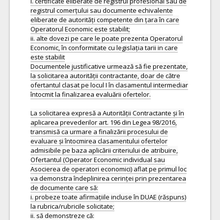
i. certificate eliberate de registrul profesional sau de
registrul comerțului sau documente echivalente
eliberate de autorități competente din țara în care
Operatorul Economic este stabilit;
ii. alte dovezi pe care le poate prezenta Operatorul
Economic, în conformitate cu legislația tarii in care
este stabilit
Documentele justificative urmează să fie prezentate,
la solicitarea autorității contractante, doar de către
ofertantul clasat pe locul I în clasamentul intermediar
întocmit la finalizarea evaluării ofertelor.
La solicitarea expresă a Autorității Contractante și în
aplicarea prevederilor art. 196 din Legea 98/2016,
transmisă ca urmare a finalizării procesului de
evaluare și întocmirea clasamentului ofertelor
admisibile pe baza aplicării criteriului de atribuire,
Ofertantul (Operator Economic individual sau
Asocierea de operatori economici) aflat pe primul loc
va demonstra îndeplinirea cerinței prin prezentarea
de documente care să:
i. probeze toate afirmațiile incluse în DUAE (răspuns)
la rubrica/rubricile solicitate;
ii. să demonstreze că: