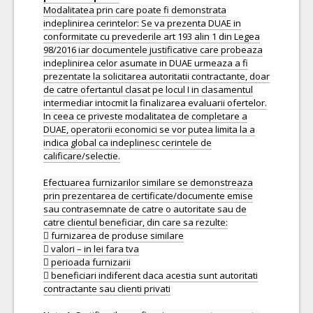
Modalitatea prin care poate fi demonstrata
indeplinirea cerintelor: Se va prezenta DUAE in
conformitate cu prevederile art 193 alin 1 din Legea
98/2016 iar documentele justificative care probeaza
indeplinirea celor asumate in DUAE urmeaza a fi
prezentate la solicitarea autoritatii contractante, doar
de catre ofertantul clasat pe locul I in clasamentul
intermediar intocmit la finalizarea evaluarii ofertelor.
In ceea ce priveste modalitatea de completare a
DUAE, operatorii economici se vor putea limita la a
indica global ca indeplinesc cerintele de
calificare/selectie.
Efectuarea furnizarilor similare se demonstreaza
prin prezentarea de certificate/documente emise
sau contrasemnate de catre o autoritate sau de
catre clientul beneficiar, din care sa rezulte:
 furnizarea de produse similare
 valori – in lei fara tva
 perioada furnizarii
 beneficiari indiferent daca acestia sunt autoritati
contractante sau clienti privati