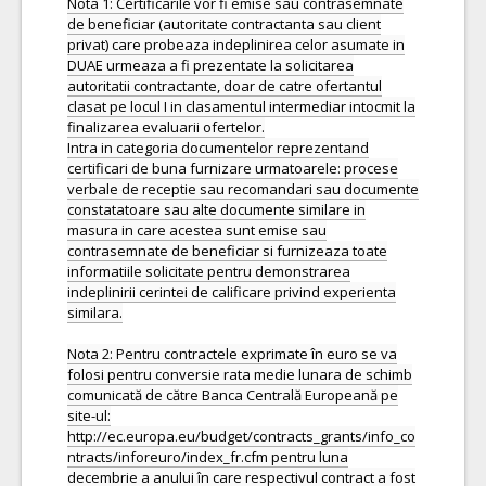
Nota 1: Certificarile vor fi emise sau contrasemnate
de beneficiar (autoritate contractanta sau client
privat) care probeaza indeplinirea celor asumate in
DUAE urmeaza a fi prezentate la solicitarea
autoritatii contractante, doar de catre ofertantul
clasat pe locul I in clasamentul intermediar intocmit la
finalizarea evaluarii ofertelor.
Intra in categoria documentelor reprezentand
certificari de buna furnizare urmatoarele: procese
verbale de receptie sau recomandari sau documente
constatatoare sau alte documente similare in
masura in care acestea sunt emise sau
contrasemnate de beneficiar si furnizeaza toate
informatiile solicitate pentru demonstrarea
indeplinirii cerintei de calificare privind experienta
similara.
Nota 2: Pentru contractele exprimate în euro se va
folosi pentru conversie rata medie lunara de schimb
comunicată de către Banca Centrală Europeană pe
site-ul:
http://ec.europa.eu/budget/contracts_grants/info_co
ntracts/inforeuro/index_fr.cfm pentru luna
decembrie a anului în care respectivul contract a fost