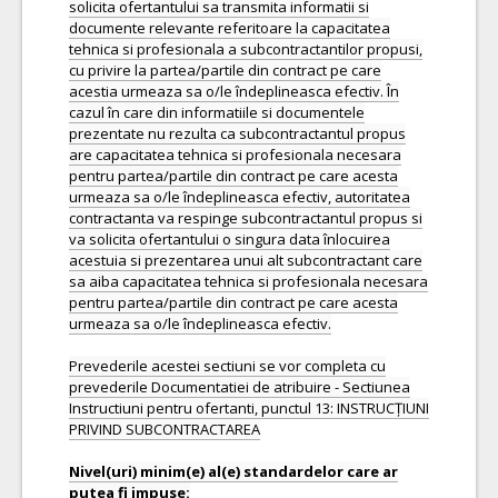
solicita ofertantului sa transmita informatii si
documente relevante referitoare la capacitatea
tehnica si profesionala a subcontractantilor propusi,
cu privire la partea/partile din contract pe care
acestia urmeaza sa o/le îndeplineasca efectiv. În
cazul în care din informatiile si documentele
prezentate nu rezulta ca subcontractantul propus
are capacitatea tehnica si profesionala necesara
pentru partea/partile din contract pe care acesta
urmeaza sa o/le îndeplineasca efectiv, autoritatea
contractanta va respinge subcontractantul propus si
va solicita ofertantului o singura data înlocuirea
acestuia si prezentarea unui alt subcontractant care
sa aiba capacitatea tehnica si profesionala necesara
pentru partea/partile din contract pe care acesta
urmeaza sa o/le îndeplineasca efectiv.
Prevederile acestei sectiuni se vor completa cu
prevederile Documentatiei de atribuire - Sectiunea
Instructiuni pentru ofertanti, punctul 13: INSTRUCȚIUNI
PRIVIND SUBCONTRACTAREA
Nivel(uri) minim(e) al(e) standardelor care ar