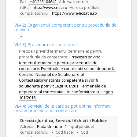
Fax:
+40 213104642
Adresa Internet
(URL):
http://www.cnsc.ro
Adresa profilului
cumparatorului:
https://www.e-licitatie.ro
VI.4.2) Organismul competent pentru procedurile de
mediere:
-
VI.4.3) Procedura de contestare:
Precizari privind termenul (termenele) pentru
procedurile de contestare:
Precizari privind
termenul termenele pentru procedurile de
contestare. Eventualele contestatii se pot depune la
Consiliul National de Solutionare al
Contestatiilor/instanta competenta si vor fi
solutionate potrivit Legii 101/201. Termenele de
depunere al contestatiei : In conformitate cu Legea
101/2016
VI.4.4) Serviciul de la care se pot obtine informatii
privind procedura de contestare:
Directia Juridica, Serviciul Achizitii Publice
Adresa:
Piata Unirii, nr. 1
Tipul juridic al
cumparatorului:
-
Cod fiscal:
-
Cod