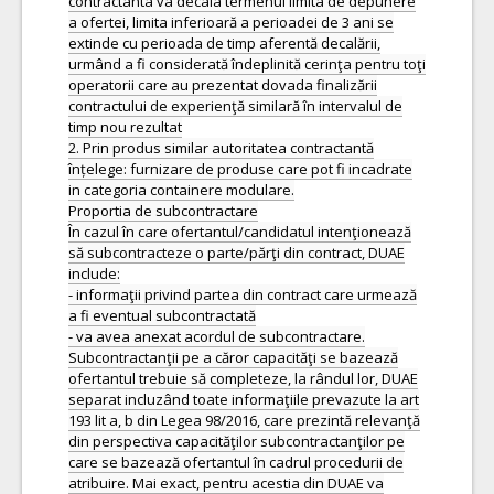
contractanta va decala termenul limita de depunere
a ofertei, limita inferioară a perioadei de 3 ani se
extinde cu perioada de timp aferentă decalării,
urmând a fi considerată îndeplinită cerinţa pentru toţi
operatorii care au prezentat dovada finalizării
contractului de experienţă similară în intervalul de
timp nou rezultat
2. Prin produs similar autoritatea contractantă
înțelege: furnizare de produse care pot fi incadrate
in categoria containere modulare.
Proportia de subcontractare
În cazul în care ofertantul/candidatul intenţionează
să subcontracteze o parte/părţi din contract, DUAE
include:
- informaţii privind partea din contract care urmează
a fi eventual subcontractată
- va avea anexat acordul de subcontractare.
Subcontractanţii pe a căror capacităţi se bazează
ofertantul trebuie să completeze, la rândul lor, DUAE
separat incluzând toate informaţiile prevazute la art
193 lit a, b din Legea 98/2016, care prezintă relevanţă
din perspectiva capacităţilor subcontractanţilor pe
care se bazează ofertantul în cadrul procedurii de
atribuire. Mai exact, pentru acestia din DUAE va