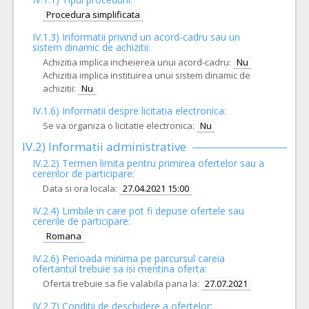
Procedura simplificata
IV.1.3) Informatii privind un acord-cadru sau un
sistem dinamic de achizitii:
Achizitia implica incheierea unui acord-cadru:
Nu
Achizitia implica instituirea unui sistem dinamic de
achizitii:
Nu
IV.1.6) Informatii despre licitatia electronica:
Se va organiza o licitatie electronica:
Nu
IV.2) Informatii administrative
IV.2.2) Termen limita pentru primirea ofertelor sau a
cererilor de participare:
Data si ora locala:
27.04.2021 15:00
IV.2.4)
Limbile in care pot fi depuse ofertele sau
cererile de participare:
Romana
IV.2.6) Perioada minima pe parcursul careia
ofertantul trebuie sa isi mentina oferta:
Oferta trebuie sa fie valabila pana la:
27.07.2021
IV.2.7) Conditii de deschidere a ofertelor: