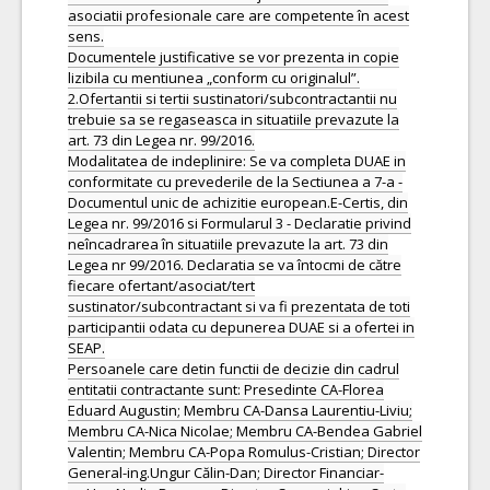
asociatii profesionale care are competente în acest
sens.
Documentele justificative se vor prezenta in copie
lizibila cu mentiunea „conform cu originalul”.
2.Ofertantii si tertii sustinatori/subcontractantii nu
trebuie sa se regaseasca in situatiile prevazute la
art. 73 din Legea nr. 99/2016.
Modalitatea de indeplinire: Se va completa DUAE in
conformitate cu prevederile de la Sectiunea a 7-a -
Documentul unic de achizitie european.E-Certis, din
Legea nr. 99/2016 si Formularul 3 - Declaratie privind
neîncadrarea în situatiile prevazute la art. 73 din
Legea nr 99/2016. Declaratia se va întocmi de către
fiecare ofertant/asociat/tert
sustinator/subcontractant si va fi prezentata de toti
participantii odata cu depunerea DUAE si a ofertei in
SEAP.
Persoanele care detin functii de decizie din cadrul
entitatii contractante sunt: Presedinte CA-Florea
Eduard Augustin; Membru CA-Dansa Laurentiu-Liviu;
Membru CA-Nica Nicolae; Membru CA-Bendea Gabriel
Valentin; Membru CA-Popa Romulus-Cristian; Director
General-ing.Ungur Călin-Dan; Director Financiar-