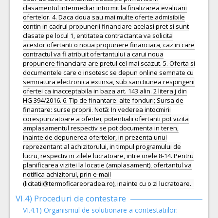
clasamentul intermediar intocmit la finalizarea evaluarii
ofertelor. 4. Daca doua sau mai multe oferte admisibile
contin in cadrul propunerii financiare acelasi pret si sunt
clasate pe locul 1, entitatea contractanta va solicita
acestor ofertanti o noua propunere financiara, caz in care
contractul va fi atribuit ofertantului a carui noua
propunere financiara are pretul cel mai scazut. 5. Oferta si
documentele care o insotesc se depun online semnate cu
semnatura electronica extinsa, sub sanctiunea respingerii
ofertei ca inacceptabila in baza art. 143 alin. 2 litera j din
HG 394/2016. 6. Tip de finantare: alte fonduri; Sursa de
finantare: surse proprii. Notă: In vederea intocmirii
corespunzatoare a ofertei, potentialii ofertanti pot vizita
amplasamentul respectiv se pot documenta in teren,
inainte de depunerea ofertelor, in prezenta unui
reprezentant al achizitorului, in timpul programului de
lucru, respectiv in zilele lucratoare, intre orele 8-14. Pentru
planificarea vizitei la locatie (amplasament), ofertantul va
notifica achizitorul, prin e-mail
(licitatii@termoficareoradea.ro), inainte cu o zi lucratoare.
VI.4) Proceduri de contestare
VI.4.1) Organismul de solutionare a contestatiilor: