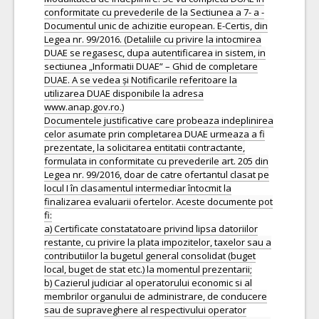
conformitate cu prevederile de la Sectiunea a 7- a -
Documentul unic de achizitie european. E-Certis, din
Legea nr. 99/2016. (Detaliile cu privire la intocmirea
DUAE se regasesc, dupa autentificarea in sistem, in
sectiunea „Informatii DUAE” – Ghid de completare
DUAE. A se vedea și Notificarile referitoare la
utilizarea DUAE disponibile la adresa
www.anap.gov.ro.)
Documentele justificative care probeaza indeplinirea
celor asumate prin completarea DUAE urmeaza a fi
prezentate, la solicitarea entitatii contractante,
formulata in conformitate cu prevederile art. 205 din
Legea nr. 99/2016, doar de catre ofertantul clasat pe
locul I în clasamentul intermediar întocmit la
finalizarea evaluarii ofertelor. Aceste documente pot
fi:
a) Certificate constatatoare privind lipsa datoriilor
restante, cu privire la plata impozitelor, taxelor sau a
contributiilor la bugetul general consolidat (buget
local, buget de stat etc.) la momentul prezentarii;
b) Cazierul judiciar al operatorului economic si al
membrilor organului de administrare, de conducere
sau de supraveghere al respectivului operator