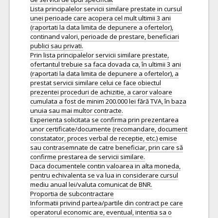
Lista principalelor servicii similare prestate in cursul
unei perioade care acopera cel mult ultimii 3 ani
(raportati la data limita de depunere a ofertelor),
continand valori, perioade de prestare, beneficiari
publici sau privati.
Prin lista principalelor servicii similare prestate,
ofertantul trebuie sa faca dovada ca, în ultimii 3 ani
(raportati la data limita de depunere a ofertelor), a
prestat servicii similare celui ce face obiectul
prezentei proceduri de achizitie, a caror valoare
cumulata a fost de minim 200.000 lei fără TVA, în baza
unuia sau mai multor contracte.
Experienta solicitata se confirma prin prezentarea
unor certificate/documente (recomandare, document
constatator, proces verbal de receptie, etc.) emise
sau contrasemnate de catre beneficiar, prin care să
confirme prestarea de servicii similare.
Daca documentele contin valoarea in alta moneda,
pentru echivalenta se va lua in considerare cursul
mediu anual lei/valuta comunicat de BNR.
Proportia de subcontractare
Informatii privind partea/partile din contract pe care
operatorul economic are, eventual, intentia sa o