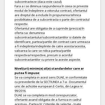
subcontracteze (daca este cazul).
Fara a i se diminua raspunderea în ceea ce priveste
modul de îndeplinire a viitorului contract, ofertantul
are dreptul de a include în propunerea tehnica
posibilitatea de a subcontracta o parte din contractul
respectiv.
Ofertantul are obligatia de a cuprinde (preciza) în
oferta sa: denumirea
subcontractantului/subcontractantilor si datele de
identificare, partea/partile din contract care urmeaza
a fi indeplinita/indeplinite de catre acesta/acestia,
valoarea la care se ridica partea/partile
respectiva/respective, precum si acordul
subcontractantilor cu privire la aceste aspecte.
Nivel(uri) minim(e) al(e) standardelor care ar
Se va completa in acest sens DUAE, in conformitate
cu prevederile de la SECTIUNEA a 7-a - Documentul
unic de achizitie european.E-Certis, din Legea nr.
99/2016.
DUAE se va completa in mod corespunzator,
ofertantii avand obligatia de a furniza in cadrul
acestuia - Partea IV: Criteriile de selectie - toate