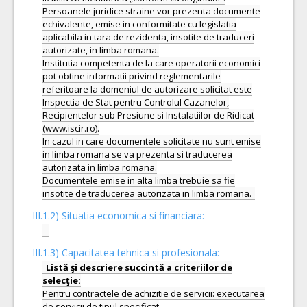
Persoanele juridice straine vor prezenta documente
echivalente, emise in conformitate cu legislatia
aplicabila in tara de rezidenta, insotite de traduceri
autorizate, in limba romana.
Institutia competenta de la care operatorii economici
pot obtine informatii privind reglementarile
referitoare la domeniul de autorizare solicitat este
Inspectia de Stat pentru Controlul Cazanelor,
Recipientelor sub Presiune si Instalatiilor de Ridicat
(www.iscir.ro).
In cazul in care documentele solicitate nu sunt emise
in limba romana se va prezenta si traducerea
autorizata in limba romana.
Documentele emise in alta limba trebuie sa fie
III.1.2) Situatia economica si financiara:
III.1.3) Capacitatea tehnica si profesionala:
Listă şi descriere succintă a criteriilor de
Pentru contractele de achizitie de servicii: executarea
de servicii de tipul specificat