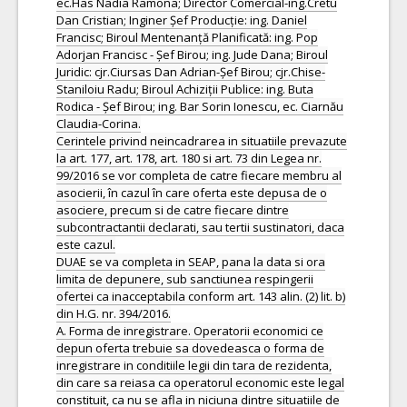
ec.Has Nadia Ramona; Director Comercial-ing.Cretu
Dan Cristian; Inginer Șef Producție: ing. Daniel
Francisc; Biroul Mentenanță Planificată: ing. Pop
Adorjan Francisc - Șef Birou; ing. Jude Dana; Biroul
Juridic: cjr.Ciursas Dan Adrian-Șef Birou; cjr.Chise-
Staniloiu Radu; Biroul Achiziții Publice: ing. Buta
Rodica - Șef Birou; ing. Bar Sorin Ionescu, ec. Ciarnău
Claudia-Corina.
Cerintele privind neincadrarea in situatiile prevazute
la art. 177, art. 178, art. 180 si art. 73 din Legea nr.
99/2016 se vor completa de catre fiecare membru al
asocierii, în cazul în care oferta este depusa de o
asociere, precum si de catre fiecare dintre
subcontractantii declarati, sau tertii sustinatori, daca
este cazul.
DUAE se va completa in SEAP, pana la data si ora
limita de depunere, sub sanctiunea respingerii
ofertei ca inacceptabila conform art. 143 alin. (2) lit. b)
din H.G. nr. 394/2016.
A. Forma de inregistrare. Operatorii economici ce
depun oferta trebuie sa dovedeasca o forma de
inregistrare in conditiile legii din tara de rezidenta,
din care sa reiasa ca operatorul economic este legal
constituit, ca nu se afla in niciuna dintre situatiile de