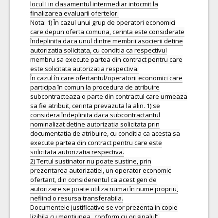
locul I in clasamentul intermediar intocmit la
finalizarea evaluarii ofertelor.
Nota: 1) În cazul unui grup de operatori economici
care depun oferta comuna, cerinta este considerate
îndeplinita daca unul dintre membrii asocierii detine
autorizatia solicitata, cu conditia ca respectivul
membru sa execute partea din contract pentru care
este solicitata autorizatia respectiva.
În cazul în care ofertantul/operatorii economici care
participa în comun la procedura de atribuire
subcontracteaza o parte din contractul care urmeaza
sa fie atribuit, cerinta prevazuta la alin. 1) se
considera îndeplinita daca subcontractantul
nominalizat detine autorizatia solicitata prin
documentatia de atribuire, cu conditia ca acesta sa
execute partea din contract pentru care este
solicitata autorizatia respectiva.
2) Tertul sustinator nu poate sustine, prin
prezentarea autorizatiei, un operator economic
ofertant, din considerentul ca acest gen de
autorizare se poate utiliza numai în nume propriu,
nefiind o resursa transferabila.
Documentele justificative se vor prezenta in copie
lizibila cu mentiunea „conform cu originalul”.