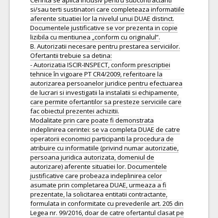
Cerinta se aplica inclusiv pentru subcontractanti
si/sau terti sustinatori care completeaza informatiile
aferente situatiei lor la nivelul unui DUAE distinct.
Documentele justificative se vor prezenta in copie
lizibila cu mentiunea „conform cu originalul”.
B. Autorizatii necesare pentru prestarea serviciilor.
Ofertantii trebuie sa detina:
- Autorizatia ISCIR-INSPECT, conform prescriptiei
tehnice în vigoare PT CR4/2009, referitoare la
autorizarea persoanelor juridice pentru efectuarea
de lucrari si investigatii la instalatii si echipamente,
care permite ofertantilor sa presteze serviciile care
fac obiectul prezentei achizitii.
Modalitate prin care poate fi demonstrata
indeplinirea cerintei: se va completa DUAE de catre
operatorii economici participanti la procedura de
atribuire cu informatiile (privind numar autorizatie,
persoana juridica autorizata, domeniul de
autorizare) aferente situatiei lor. Documentele
justificative care probeaza indeplinirea celor
asumate prin completarea DUAE, urmeaza a fi
prezentate, la solicitarea entitatii contractante,
formulata in conformitate cu prevederile art. 205 din
Legea nr. 99/2016, doar de catre ofertantul clasat pe