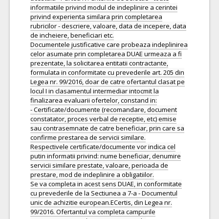
informatiile privind modul de indeplinire a cerintei
privind experienta similara prin completarea
rubricilor - descriere, valoare, data de incepere, data
de incheiere, beneficiari etc.
Documentele justificative care probeaza indeplinirea
celor asumate prin completarea DUAE urmeaza a fi
prezentate, la solicitarea entitatii contractante,
formulata in conformitate cu prevederile art. 205 din
Legea nr. 99/2016, doar de catre ofertantul clasat pe
locul I in clasamentul intermediar intocmit la
finalizarea evaluarii ofertelor, constand in:
- Certificate/documente (recomandare, document
constatator, proces verbal de receptie, etc) emise
sau contrasemnate de catre beneficiar, prin care sa
confirme prestarea de servicii similare.
Respectivele certificate/documente vor indica cel
putin informatii privind: nume beneficiar, denumire
servicii similare prestate, valoare, perioada de
prestare, mod de indeplinire a obligatiilor.
Se va completa in acest sens DUAE, in conformitate
cu prevederile de la Sectiunea a 7-a - Documentul
unic de achizitie european.ECertis, din Legea nr.
99/2016. Ofertantul va completa campurile