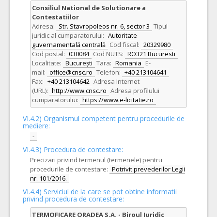
Consiliul National de Solutionare a
Contestatiilor
Adresa:
Str. Stavropoleos nr. 6, sector 3
Tipul
juridic al cumparatorului:
Autoritate
guvernamentală centrală
Cod fiscal:
20329980
Cod postal:
030084
Cod NUTS:
RO321 Bucuresti
Localitate:
București
Tara:
Romania
E-
mail:
office@cnsc.ro
Telefon:
+40 213104641
Fax:
+40 213104642
Adresa Internet
(URL):
http://www.cnsc.ro
Adresa profilului
cumparatorului:
https://www.e-licitatie.ro
VI.4.2) Organismul competent pentru procedurile de
mediere:
-
VI.4.3) Procedura de contestare:
Precizari privind termenul (termenele) pentru
procedurile de contestare:
Potrivit prevederilor Legii
nr. 101/2016.
VI.4.4) Serviciul de la care se pot obtine informatii
privind procedura de contestare:
TERMOFICARE ORADEA S.A. - Biroul Juridic