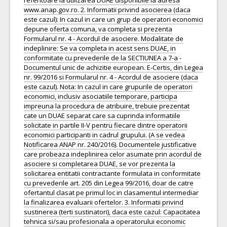
referitoare la utilizarea DUAE disponibile la adresa
www.anap.gov.ro. 2. Informatii privind asocierea (daca
este cazul): In cazul in care un grup de operatori economici
depune oferta comuna, va completa si prezenta
Formularul nr. 4 - Acordul de asociere. Modalitate de
indeplinire: Se va completa in acest sens DUAE, in
conformitate cu prevederile de la SECTIUNEA a 7-a -
Documentul unic de achizitie european. E-Certis, din Legea
nr. 99/2016 si Formularul nr. 4 - Acordul de asociere (daca
este cazul). Nota: In cazul in care grupurile de operatori
economici, inclusiv asociatiile temporare, participa
impreuna la procedura de atribuire, trebuie prezentat
cate un DUAE separat care sa cuprinda informatiile
solicitate in partile II-V pentru fiecare dintre operatorii
economici participanti in cadrul grupului. (A se vedea
Notificarea ANAP nr. 240/2016). Documentele justificative
care probeaza indeplinirea celor asumate prin acordul de
asociere si completarea DUAE, se vor prezenta la
solicitarea entitatii contractante formulata in conformitate
cu prevederile art. 205 din Legea 99/2016, doar de catre
ofertantul clasat pe primul loc in clasamentul intermediar
la finalizarea evaluarii ofertelor. 3. Informatii privind
sustinerea (terti sustinatori), daca este cazul: Capacitatea
tehnica si/sau profesionala a operatorului economic