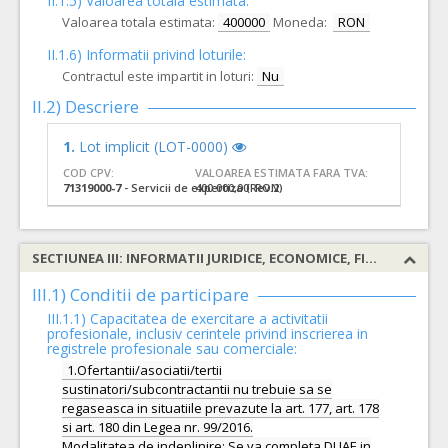
II.1.5) Valoarea totala estimata:
Valoarea totala estimata:
400000
Moneda:
RON
II.1.6) Informatii privind loturile:
Contractul este impartit in loturi:
Nu
II.2) Descriere
1.
Lot implicit (LOT-0000)
COD CPV:
VALOAREA ESTIMATA FARA TVA:
71319000-7
- Servicii de expertiza (Rev.2)
400.000,00 RON
SECTIUNEA III: INFORMATII JURIDICE, ECONOMICE, FINANCIARE SI TEHNICE
III.1) Conditii de participare
III.1.1) Capacitatea de exercitare a activitatii
profesionale, inclusiv cerintele privind inscrierea in
registrele profesionale sau comerciale:
1.Ofertantii/asociatii/tertii
sustinatori/subcontractantii nu trebuie sa se
regaseasca in situatiile prevazute la art. 177, art. 178
si art. 180 din Legea nr. 99/2016.
Modalitatea de indeplinire: Se va completa DUAE in