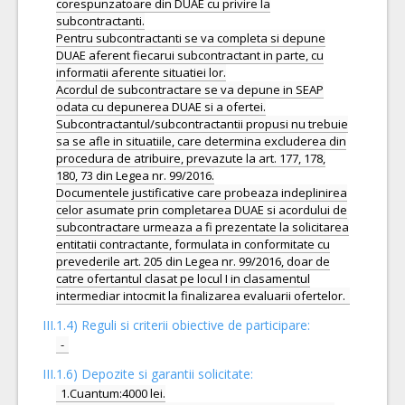
corespunzatoare din DUAE cu privire la
subcontractanti.
Pentru subcontractanti se va completa si depune
DUAE aferent fiecarui subcontractant in parte, cu
informatii aferente situatiei lor.
Acordul de subcontractare se va depune in SEAP
odata cu depunerea DUAE si a ofertei.
Subcontractantul/subcontractantii propusi nu trebuie
sa se afle in situatiile, care determina excluderea din
procedura de atribuire, prevazute la art. 177, 178,
180, 73 din Legea nr. 99/2016.
Documentele justificative care probeaza indeplinirea
celor asumate prin completarea DUAE si acordului de
subcontractare urmeaza a fi prezentate la solicitarea
entitatii contractante, formulata in conformitate cu
prevederile art. 205 din Legea nr. 99/2016, doar de
catre ofertantul clasat pe locul I in clasamentul
III.1.4) Reguli si criterii obiective de participare:
-
III.1.6) Depozite si garantii solicitate:
1.Cuantum:4000 lei.