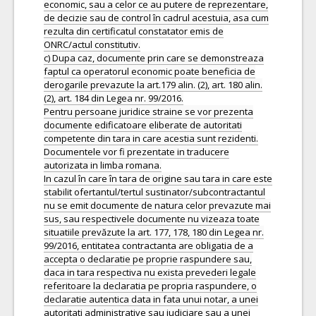
economic, sau a celor ce au putere de reprezentare,
de decizie sau de control în cadrul acestuia, asa cum
rezulta din certificatul constatator emis de
ONRC/actul constitutiv.
c) Dupa caz, documente prin care se demonstreaza
faptul ca operatorul economic poate beneficia de
derogarile prevazute la art.179 alin. (2), art. 180 alin.
(2), art. 184 din Legea nr. 99/2016.
Pentru persoane juridice straine se vor prezenta
documente edificatoare eliberate de autoritati
competente din tara in care acestia sunt rezidenti.
Documentele vor fi prezentate in traducere
autorizata in limba romana.
In cazul în care în tara de origine sau tara in care este
stabilit ofertantul/tertul sustinator/subcontractantul
nu se emit documente de natura celor prevazute mai
sus, sau respectivele documente nu vizeaza toate
situatiile prevăzute la art. 177, 178, 180 din Legea nr.
99/2016, entitatea contractanta are obligatia de a
accepta o declaratie pe proprie raspundere sau,
daca in tara respectiva nu exista prevederi legale
referitoare la declaratia pe propria raspundere, o
declaratie autentica data in fata unui notar, a unei
autoritati administrative sau judiciare sau a unei