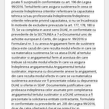
poate fi susţinută în conformitate cu art. 196 din Legea
99/2016. Tertul/tertii care asigura sustinerea în ceea ce
priveste îndeplinirea criteriilor referitoare la capacitatea
tehnica si/sau profesionala îndeplineste/îndeplinesc
criteriile relevante privind capacitatea, si nu se încadreaza
în motivele de excludere prevazute la art. 177, 178, 180 si
73. Se va completa in acest sens DUAE, in conformitate cu
prevederile de la SECTIUNEA a 7-a-Documentul unic de
achizitie european.E-Certis, din Legea nr. 99/2016 si
Formularul nr. 5 cu anexa-Angajament ferm de sustinere
(daca este cazul) din care rezulta modul efectiv in care se
va materializa sustinerea.Se va atasa DUAE al tertului
sustinator si angajamentul ferm al acestuia din care
trebuie să rezulte modul efectiv în care va asigura
îndeplinirea angajamentului.Angajamentul tertului
sustinator, impreuna cu documente anexe la angajament,
din care rezulta modul efectiv in care se va materializa
sustinerea acestuia vor fi prezentate odata cu depunerea
DUAE si ofertei in SEAP. Documentele justificative care
probeaza indeplinirea celor asumate prin completarea
angajamentul tertului sustinator si a DUAE urmeaza a fi
prezentate la solicitarea entitatii contractante, formulata
in conformitate cu prevederile art. 205 din Legea 99/2016,
doar de catre ofertantul clasat pe primul loc in