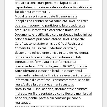
anulare a constituirii precum si faptul ca are
capacitatea profesionala de a realiza activitatile care
fac obiectul contractului.
Modalitatea prin care poate fi demonstrata
îndeplinirea cerintei: se va completa DUAE de catre
operatorii economici participanti la procedura de
atribuire cu informatiile aferente situatiei lor.
Documentele justificative care probeaza indeplinirea
celor asumate prin completarea DUAE, respectiv
Certificat constatator emis de Oficiul Registrului
Comertului, sau in cazul ofertantilor straini,
documente echivalente emise in tara de rezidenta,
urmeaza a fi prezentate, la solicitarea entitatii
contractante, formulata in conformitate cu
prevederile art. 205 din Legea nr. 99/2016, doar de
catre ofertantul clasat pe locul I in clasamentul
intermediar intocmit la finalizarea evaluarii ofertelor.
Informatiile din certificatul constatator trebuie sa fie
reale/valide la data prezentarii acestuia.
Nota: In cazul unei asocieri, documentele solicitate
mai sus, vor fi prezentate de catre fiecare membru al
asocierii, pentru partea din contract pe care o
realizeaza.