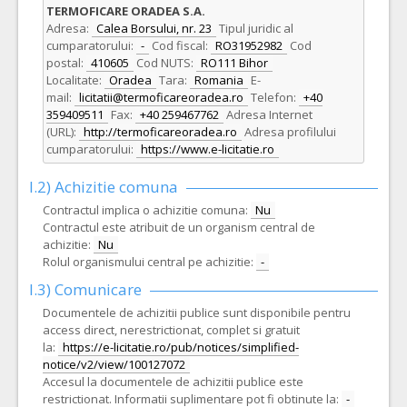
TERMOFICARE ORADEA S.A.
Adresa:
Calea Borsului, nr. 23
Tipul juridic al
cumparatorului:
-
Cod fiscal:
RO31952982
Cod
postal:
410605
Cod NUTS:
RO111 Bihor
Localitate:
Oradea
Tara:
Romania
E-
mail:
licitatii@termoficareoradea.ro
Telefon:
+40
359409511
Fax:
+40 259467762
Adresa Internet
(URL):
http://termoficareoradea.ro
Adresa profilului
cumparatorului:
https://www.e-licitatie.ro
I.2) Achizitie comuna
Contractul implica o achizitie comuna:
Nu
Contractul este atribuit de un organism central de
achizitie:
Nu
Rolul organismului central pe achizitie:
-
I.3) Comunicare
Documentele de achizitii publice sunt disponibile pentru
access direct, nerestrictionat, complet si gratuit
la:
https://e-licitatie.ro/pub/notices/simplified-
notice/v2/view/100127072
Accesul la documentele de achizitii publice este
restrictionat. Informatii suplimentare pot fi obtinute la:
-