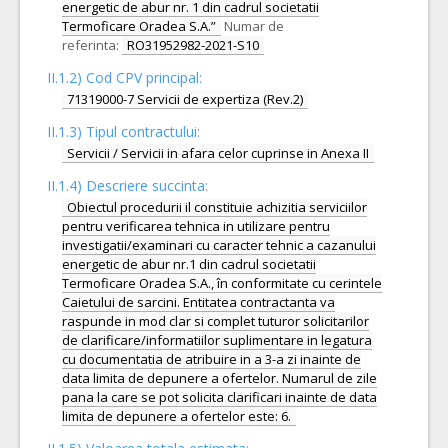
energetic de abur nr. 1 din cadrul societatii
Termoficare Oradea S.A.”
Numar de
referinta:
RO31952982-2021-S10
II.1.2) Cod CPV principal:
71319000-7 Servicii de expertiza (Rev.2)
II.1.3) Tipul contractului:
Servicii / Servicii in afara celor cuprinse in Anexa II
II.1.4) Descriere succinta:
Obiectul procedurii il constituie achizitia serviciilor
pentru verificarea tehnica in utilizare pentru
investigatii/examinari cu caracter tehnic a cazanului
energetic de abur nr.1 din cadrul societatii
Termoficare Oradea S.A., în conformitate cu cerintele
Caietului de sarcini. Entitatea contractanta va
raspunde in mod clar si complet tuturor solicitarilor
de clarificare/informatiilor suplimentare in legatura
cu documentatia de atribuire in a 3-a zi inainte de
data limita de depunere a ofertelor. Numarul de zile
pana la care se pot solicita clarificari inainte de data
limita de depunere a ofertelor este: 6.