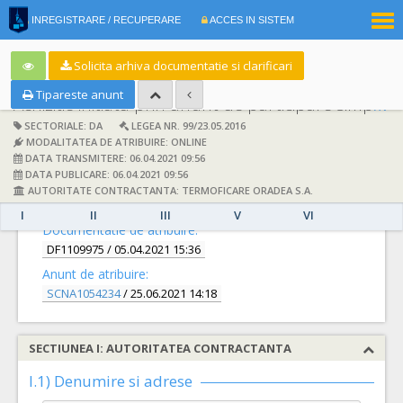
|
INREGISTRARE / RECUPERARE
ACCES IN SISTEM
RO
EN
Solicita arhiva documentatie si clarificari
Tipareste anunt
Achizitie initiata prin anunt de participare simplificat:
SECTORIALE: DA
LEGEA NR. 99/23.05.2016
MODALITATEA DE ATRIBUIRE: ONLINE
DATA TRANSMITERE: 06.04.2021 09:56
DATA PUBLICARE: 06.04.2021 09:56
AUTORITATE CONTRACTANTA: TERMOFICARE ORADEA S.A.
DETALII
I
II
III
V
VI
Documentatie de atribuire:
DF1109975
/ 05.04.2021 15:36
Anunt de atribuire:
SCNA1054234
/ 25.06.2021 14:18
SECTIUNEA I: AUTORITATEA CONTRACTANTA
I.1) Denumire si adrese