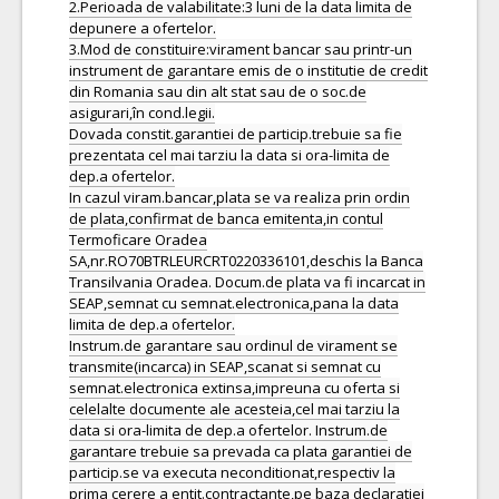
2.Perioada de valabilitate:3 luni de la data limita de
depunere a ofertelor.
3.Mod de constituire:virament bancar sau printr-un
instrument de garantare emis de o institutie de credit
din Romania sau din alt stat sau de o soc.de
asigurari,în cond.legii.
Dovada constit.garantiei de particip.trebuie sa fie
prezentata cel mai tarziu la data si ora-limita de
dep.a ofertelor.
In cazul viram.bancar,plata se va realiza prin ordin
de plata,confirmat de banca emitenta,in contul
Termoficare Oradea
SA,nr.RO70BTRLEURCRT0220336101,deschis la Banca
Transilvania Oradea. Docum.de plata va fi incarcat in
SEAP,semnat cu semnat.electronica,pana la data
limita de dep.a ofertelor.
Instrum.de garantare sau ordinul de virament se
transmite(incarca) in SEAP,scanat si semnat cu
semnat.electronica extinsa,impreuna cu oferta si
celelalte documente ale acesteia,cel mai tarziu la
data si ora-limita de dep.a ofertelor. Instrum.de
garantare trebuie sa prevada ca plata garantiei de
particip.se va executa neconditionat,respectiv la
prima cerere a entit.contractante,pe baza declaratiei