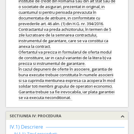
institutie de credit din Romania sau din alt stat sau de
o societate de asigurari, prezentat in original, in
cuantumul si pentru perioada prevazuta în
documentatia de atribuire, in conformitate cu
prevederile art. 46 alin. (1) din H.G. nr. 394/2016.
Contractantul va preda achizitorului, în termen de 5
zile lucratoare de la semnarea contractului,
instrumentul de garantare, care se va constitui ca
anexa la contract.
Ofertantul va preciza in formularul de oferta modul
de constituire, iar in cazul variantei de la litera b) va
preciza si instrumentul de garantare.
În cazul depunerii de oferte în asociere, garantia de
buna executie trebuie constituita în numele asocierii
si sa cuprinda mentiunea expresa ca acopera în mod
solidar toti membrii grupului de operatori economici.
Garantia trebuie sa fie irevocabila, iar plata garantiei
SECTIUNEA IV: PROCEDURA
IV.1) Descriere
IV.1.1) Tipul procedurii: