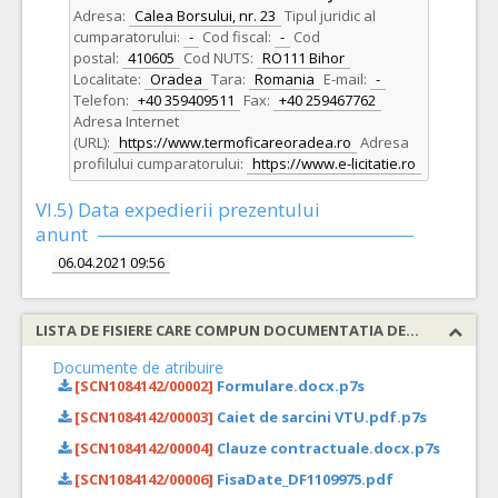
Adresa:
Calea Borsului, nr. 23
Tipul juridic al
cumparatorului:
-
Cod fiscal:
-
Cod
postal:
410605
Cod NUTS:
RO111 Bihor
Localitate:
Oradea
Tara:
Romania
E-mail:
-
Telefon:
+40 359409511
Fax:
+40 259467762
Adresa Internet
(URL):
https://www.termoficareoradea.ro
Adresa
profilului cumparatorului:
https://www.e-licitatie.ro
VI.5) Data expedierii prezentului
anunt
06.04.2021 09:56
LISTA DE FISIERE CARE COMPUN DOCUMENTATIA DE ATRIBUIRE
Documente de atribuire
[SCN1084142/00002]
Formulare.docx.p7s
[SCN1084142/00003]
Caiet de sarcini VTU.pdf.p7s
[SCN1084142/00004]
Clauze contractuale.docx.p7s
[SCN1084142/00006]
FisaDate_DF1109975.pdf