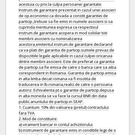
acestuia cu priv.la culpa persoanei garantate.
Instrum.de garantare prezentat in cazul unei asocieri
de op.economici ca dovada a constit.garantiei de
particip.,trebuie sa fie emis in numele asocierii si sa
cuprinda mentiunea expresa ca respectivul
instrum.de garantare acopera in mod solidar toti
membrii asocierii cu nominalizarea
acestora,emitentul instrum.de garantare declarand
ca va plati din garantia de particip.sumele prevaz.de
dispozitiile legale aplicabile in cazul culpei oricaruia
dintre membrii asocierii. Este de preferat ca garantia
de particip.sa fie emisa de catre o banca care sa aiba
corespondent in Romania. Garantia de particip.emisa
in alta limba decat romana va fi insotita de
traducerea in lb.romana,realiz.de catre o persoana
autoriz. Echivalenta pt.o garantie de particip.depusa
in alta moneda se va face la cursul BNR din data
public.anuntului de particip.in SEAP.
1. Cuantum: 10% din valoarea (pretul) contractului
fara TVA.
2. Mod de constituire:
a) virament bancar in contul achizitorului.
b) instrument de garantare emis in conditiile legii de o