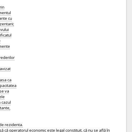
rin
amentul
tante cu
zentarii;
vului
ficatul
e
cumente
vederilor
 avizat
iasa ca
apacitatea
 se va
ele
n cazul
tante,
 de rezidenta.
ă că operatorul economic este legal constituit, că nu se află în