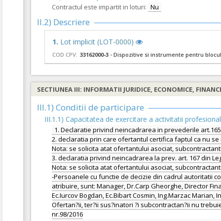
Contractul este impartit in loturi:
Nu
II.2) Descriere
1.
Lot implicit (LOT-0000)
COD CPV:
33162000-3
- Dispozitive si instrumente pentru blocu
SECTIUNEA III: INFORMATII JURIDICE, ECONOMICE, FINANC
III.1) Conditii de participare
III.1.1) Capacitatea de exercitare a activitatii profesiona
1. Declaratie privind neincadrarea in prevederile art.16
2. declaratia prin care ofertantul certifica faptul ca nu 
Nota: se solicita atat ofertantului asociat, subcontractantu
3. declaratia privind neincadrarea la prev. art. 167 din L
Nota: se solicita atat ofertantului asociat, subcontractantu
-Persoanele cu functie de decizie din cadrul autoritatii c
atribuire, sunt: Manager, Dr.Carp Gheorghe, Director Finan
Ec.Iurcov Bogdan, Ec.Bibart Cosmin, Ing.Marzac Marian, In
Ofertan?ii, ter?ii sus?inatori ?i subcontractan?ii nu trebu
nr.98/2016