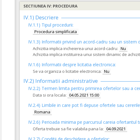
SECTIUNEA IV: PROCEDURA
IV.1) Descriere
IV.1.1) Tipul procedurii:
Procedura simplificata
IV.1.3) Informatii privind un acord-cadru sau un sistem d
Achizitia implica incheierea unui acord-cadru:
Nu
Achizitia implica instituirea unui sistem dinamic de achiziti
IV.1.6) Informatii despre licitatia electronica:
Se va organiza o licitatie electronica:
Nu
IV.2) Informatii administrative
IV.2.2) Termen limita pentru primirea ofertelor sau a cer
Data si ora locala:
04.05.2021 15:00
IV.2.4)
Limbile in care pot fi depuse ofertele sau cererile
Romana
IV.2.6) Perioada minima pe parcursul careia ofertantul t
Oferta trebuie sa fie valabila pana la:
04.09.2021
IV.2.7) Conditii de deschidere a ofertelor: