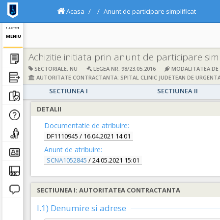
Acasa
Anunt de participare simplificat
E - LICITATIE
MENIU
Achizitie initiata prin anunt de participare simp
SECTORIALE: NU
LEGEA NR. 98/23.05.2016
MODALITATEA DE A
AUTORITATE CONTRACTANTA: SPITAL CLINIC JUDETEAN DE URGENTA
SECTIUNEA I
SECTIUNEA II
DETALII
Documentatie de atribuire:
DF1110945
/ 16.04.2021 14:01
Anunt de atribuire:
SCNA1052845
/ 24.05.2021 15:01
SECTIUNEA I: AUTORITATEA CONTRACTANTA
I.1) Denumire si adrese