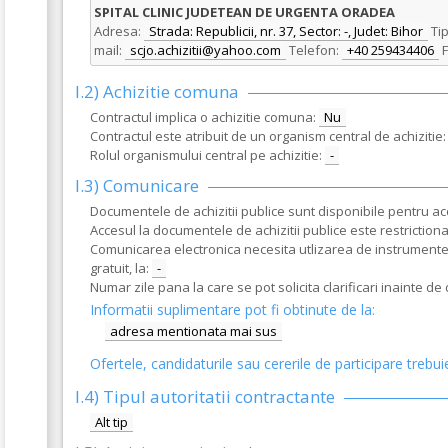
SPITAL CLINIC JUDETEAN DE URGENTA ORADEA
Adresa:
Strada: Republicii, nr. 37, Sector: -, Judet: Bihor
Tip
mail:
scjo.achizitii@yahoo.com
Telefon:
+40 259434406
F
I.2) Achizitie comuna
Contractul implica o achizitie comuna:
Nu
Contractul este atribuit de un organism central de achizitie:
Rolul organismului central pe achizitie:
-
I.3) Comunicare
Documentele de achizitii publice sunt disponibile pentru acce
Accesul la documentele de achizitii publice este restrictionat
Comunicarea electronica necesita utlizarea de instrumente s
gratuit, la:
-
Numar zile pana la care se pot solicita clarificari inainte d
Informatii suplimentare pot fi obtinute de la:
adresa mentionata mai sus
Ofertele, candidaturile sau cererile de participare trebui
I.4) Tipul autoritatii contractante
Alt tip