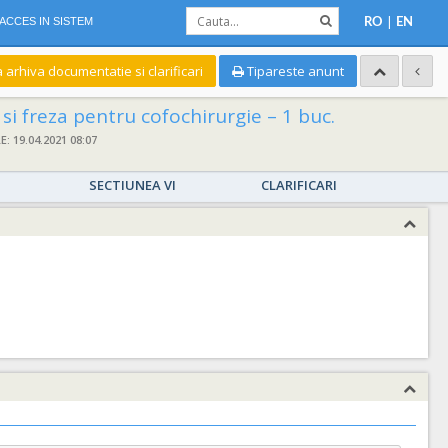
|
ACCES IN SISTEM
RO
EN
a arhiva documentatie si clarificari
Tipareste anunt
si freza pentru cofochirurgie – 1 buc.
 19.04.2021 08:07
SECTIUNEA VI
CLARIFICARI