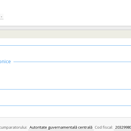
-
onice
l cumparatorului:
Autoritate guvernamentală centrală
Cod fiscal:
2032998