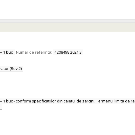
– 1 buc.
Numar de referinta:
4208498 2021 3
ator (Rev.2)
 buc.- conform specificatiilor din caietul de sarcini. Termenul limita de rasp
.