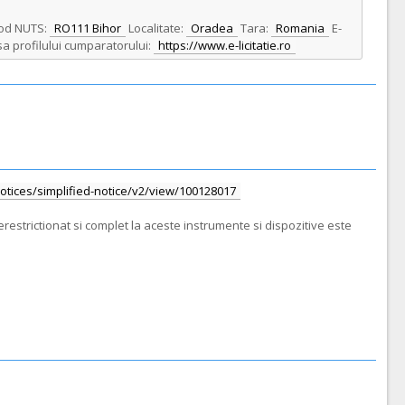
od NUTS:
RO111 Bihor
Localitate:
Oradea
Tara:
Romania
E-
a profilului cumparatorului:
https://www.e-licitatie.ro
/notices/simplified-notice/v2/view/100128017
restrictionat si complet la aceste instrumente si dispozitive este