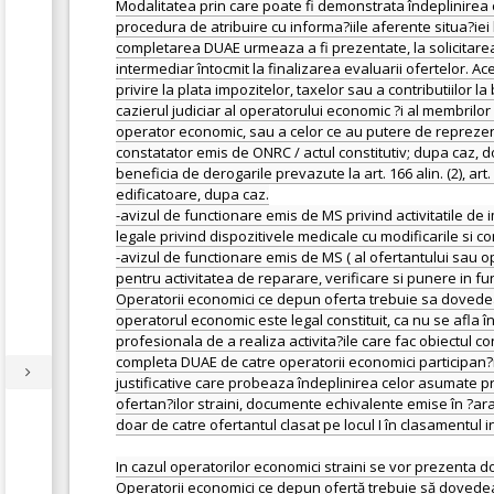
Modalitatea prin care poate fi demonstrata îndeplinirea 
procedura de atribuire cu informa?iile aferente situa?iei
completarea DUAE urmeaza a fi prezentate, la solicitarea 
intermediar întocmit la finalizarea evaluarii ofertelor. Ac
privire la plata impozitelor, taxelor sau a contributiilor l
cazierul judiciar al operatorului economic ?i al membril
operator economic, sau a celor ce au putere de reprezenta
constatator emis de ONRC / actul constitutiv; dupa caz
beneficia de derogarile prevazute la art. 166 alin. (2), art.
edificatoare, dupa caz.
-avizul de functionare emis de MS privind activitatile de
legale privind dispozitivele medicale cu modificarile si c
-avizul de functionare emis de MS ( al ofertantului sau op
pentru activitatea de reparare, verificare si punere in f
Operatorii economici ce depun oferta trebuie sa dovedeasc
operatorul economic este legal constituit, ca nu se afla în
profesionala de a realiza activita?ile care fac obiectul c
completa DUAE de catre operatorii economici participan?i
justificative care probeaza îndeplinirea celor asumate p
ofertan?ilor straini, documente echivalente emise în ?ara
doar de catre ofertantul clasat pe locul I în clasamentul i
In cazul operatorilor economici straini se vor prezenta d
Operatorii economici ce depun ofertă trebuie să dovedească