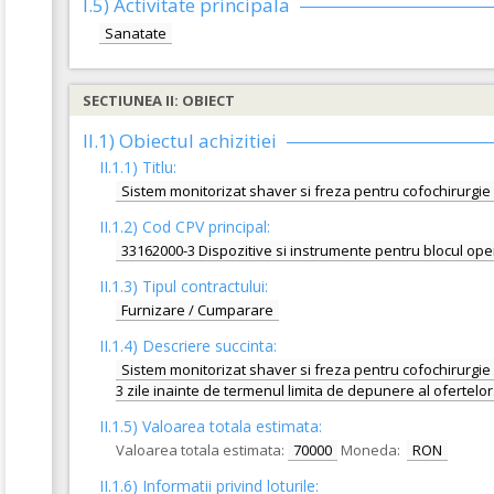
I.5)
Activitate principala
Sanatate
SECTIUNEA II: OBIECT
II.1) Obiectul achizitiei
II.1.1) Titlu:
Sistem monitorizat shaver si freza pentru cofochirurgie 
II.1.2) Cod CPV principal:
33162000-3 Dispozitive si instrumente pentru blocul oper
II.1.3) Tipul contractului:
Furnizare / Cumparare
II.1.4) Descriere succinta:
Sistem monitorizat shaver si freza pentru cofochirurgie – 1
3 zile inainte de termenul limita de depunere al ofertelor
II.1.5) Valoarea totala estimata:
Valoarea totala estimata:
70000
Moneda:
RON
II.1.6) Informatii privind loturile: