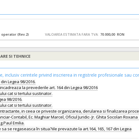
l operator (Rev.2)
VALOAREA ESTIMATA FARA TVA:
70.000,00 RON
IARE SI TEHNICE
le, inclusiv cerintele privind inscrierea in registrele profesionale sau co
5 din Legea 98/2016.
se incadreaza la prevederile art. 164 din Legea 98/2016
lui cat si tertului sustinator.
egea 98/2016.
lui cat si tertului sustinator.
ontractante, in ceea ce priveste organizarea, derularea si finalizarea proce
ciar-Contabil, Ec. Maghiar Marcel, Oficiul Juridic- Jr. Ghita Socolan Roxana
g.Paul Emilia.
ie sa se regaseasca în situa?iile prevazute la art.164, 165, 167 din Legea