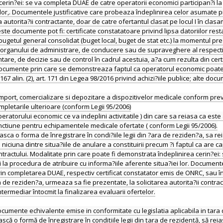
cerin?ei: se va completa DUAE de catre operatorii economici participan?i la
 lor,. Documentele justificative care probeaza îndeplinirea celor asumate p
autorita?ii contractante, doar de catre ofertantul clasat pe locul I în clas
este documente pot fi: certificate constatatoare privind lipsa datoriilor res
a bugetul general consolidat (buget local, buget de stat etc.) la momentul pre
or organului de administrare, de conducere sau de supraveghere al respecti
re, de decizie sau de control în cadrul acestuia, a?a cum rezulta din certi
, documente prin care se demonstreaza faptul ca operatorul economic poat
 167 alin. (2), art. 171 din Legea 98/2016 privind achizi?iile publice; alte do
 import, comercializare si depozitare a dispozitivelor medicale conform pre
ompletarile ulterioare (conform Legii 95/2006)
eratorului economic ce va indeplini activitatile ) din care sa reiasa ca este
unctiune pentru echipamentele medicale ofertate ( conform Legii 95/2006).
a o forma de înregistrare în condi?iile legii din ?ara de reziden?a, sa re
 niciuna dintre situa?iile de anulare a constituirii precum ?i faptul ca are c
ontractului. Modalitate prin care poate fi demonstrata îndeplinirea cerin?ei:
 la procedura de atribuire cu informa?iile aferente situa?iei lor. Document
rin completarea DUAE, respectiv certificat constatator emis de ONRC, sau î
 de reziden?a, urmeaza sa fie prezentate, la solicitarea autorita?ii contrac
ntermediar întocmit la finalizarea evaluarii ofertelor.
ocumente echivalente emise in conformitate cu legislatia aplicabila in tara
 o formă de înregistrare în condițiile legii din țara de rezidență, să reias