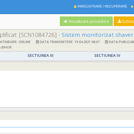
INREGISTRARE / RECUPERARE
Vizualizare procedura
Solicit
lificat:
[SCN1084726] -
Sistem monitorizat shaver 
TRIBUIRE: ONLINE
DATA TRANSMITERE: 19.04.2021 08:07
DATA PUBLICARE:
 BIHOR
SECTIUNEA III
SECTIUNEA IV