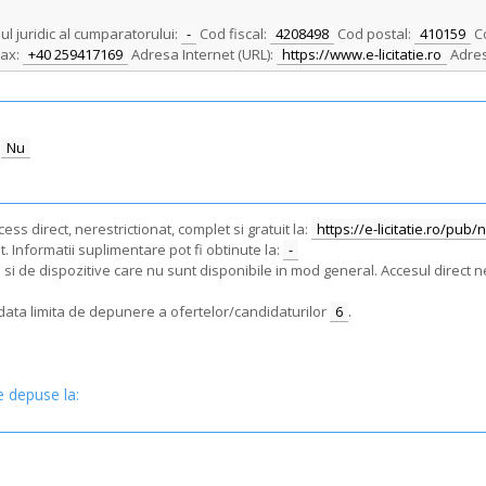
ul juridic al cumparatorului:
-
Cod fiscal:
4208498
Cod postal:
410159
C
ax:
+40 259417169
Adresa Internet (URL):
https://www.e-licitatie.ro
Adres
Nu
ss direct, nerestrictionat, complet si gratuit la:
https://e-licitatie.ro/pub
. Informatii suplimentare pot fi obtinute la:
-
i de dispozitive care nu sunt disponibile in mod general. Accesul direct ne
e data limita de depunere a ofertelor/candidaturilor
6
.
e depuse la: