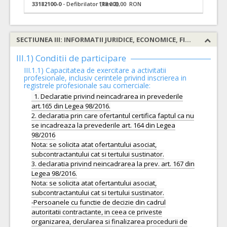
33182100-0
- Defibrilator (Rev.2)
118.000,00 RON
SECTIUNEA III: INFORMATII JURIDICE, ECONOMICE, FINANCIARE SI TEHNICE
III.1) Conditii de participare
III.1.1) Capacitatea de exercitare a activitatii
profesionale, inclusiv cerintele privind inscrierea in
registrele profesionale sau comerciale:
1. Declaratie privind neincadrarea in prevederile
art.165 din Legea 98/2016.
2. declaratia prin care ofertantul certifica faptul ca nu
se incadreaza la prevederile art. 164 din Legea
98/2016
Nota: se solicita atat ofertantului asociat,
subcontractantului cat si tertului sustinator.
3. declaratia privind neincadrarea la prev. art. 167 din
Legea 98/2016.
Nota: se solicita atat ofertantului asociat,
subcontractantului cat si tertului sustinator.
-Persoanele cu functie de decizie din cadrul
autoritatii contractante, in ceea ce priveste
organizarea, derularea si finalizarea procedurii de