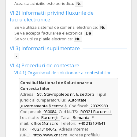
Aceasta achizitie este periodica:
Nu
VI.2) Informatii privind fluxurile de
lucru electronice
Se va utiliza sistemul de comenzi electronice:
Nu
Se va accepta facturarea electronica:
Da
Se vor utiliza platile electronice:
Nu
VI.3) Informatii suplimentare
-
VI.4) Proceduri de contestare
VI.4.1) Organismul de solutionare a contestatiilor:
Consiliul National de Solutionare a
Contestatiilor
Adresa:
Str. Stavropoleos nr. 6, sector 3
Tipul
juridic al cumparatorului:
Autoritate
guvernamentală centrală
Cod fiscal:
20329980
Cod postal:
030084
Cod NUTS:
RO321 Bucuresti
Localitate:
București
Tara:
Romania
E-
mail:
office@cnsc.ro
Telefon:
+40 213104641
Fax:
+40 213104642
Adresa Internet
(URL):
http://www.cnsc.ro
Adresa profilului