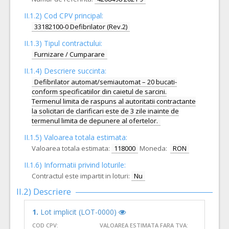
II.1.2) Cod CPV principal:
33182100-0 Defibrilator (Rev.2)
II.1.3) Tipul contractului:
Furnizare / Cumparare
II.1.4) Descriere succinta:
Defibrilator automat/semiautomat – 20 bucati-
conform specificatiilor din caietul de sarcini.
Termenul limita de raspuns al autoritatii contractante
la solicitari de clarificari este de 3 zile inainte de
termenul limita de depunere al ofertelor.
II.1.5) Valoarea totala estimata:
Valoarea totala estimata:
118000
Moneda:
RON
II.1.6) Informatii privind loturile:
Contractul este impartit in loturi:
Nu
II.2) Descriere
1.
Lot implicit (LOT-0000)
COD CPV:
VALOAREA ESTIMATA FARA TVA: