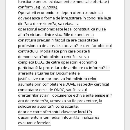
functiune pentru echipamentele medicale ofertate (
conform Legii 95/2006).
Operatorii economici ce depun oferta trebuie sa
dovedeasca o forma de înregistrare în condi?iile legii
din ?ara de reziden?a, sa reiasa ca
operatorul economic este legal constituit, ca nu se
afla în niciuna dintre situa?iile de anulare a
constituirii precum ?i faptul ca are capacitatea
profesionala de a realiza activita?ile care fac obiectul
contractului. Modalitate prin care poate fi
demonstrata îndeplinirea cerin?ei: se va
completa DUAE de catre operatorii economici
participan?i la procedura de atribuire cu informa?iile
aferente situa?iei lor. Documentele
justificative care probeaza îndeplinirea celor
asumate prin completarea DUAE, respectiv certificat
constatator emis de ONRC, sau în cazul
ofertan?ilor straini, documente echivalente emise în ?
ara de reziden?a, urmeaza sa fie prezentate, la
solicitarea autorita?ii contractante,
doar de catre ofertantul clasat pe locul I în
clasamentul intermediar întocmit la finalizarea
evaluarii ofertelor.