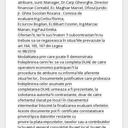
atribuire, sunt: Manager, Dr.Carp Gheorghe, Director
Financiar-Contabil, Ec. Maghiar Marcel, Oficiul Juridic-
Jr. Ghita Socolan Roxana . Comisia de
evaluare:Ing.Corbu Florina,
Ec.Iurcov Bogdan, Ec.Bibart Cosmin, Ing.Marzac
Marian, Ing.Paul Emilia.
Ofertan?ii, ter?ii sus?inatori ?i subcontractan?ii nu
trebuie sa se regaseasca în situa?iile prevazute la
art.164, 165, 167 din Legea
nr.98/2016
Modalitatea prin care poate fi demonstrata
îndeplinirea cerin?ei: se va completa DUAE de catre
operatorii economici participan?i la
procedura de atribuire cu informa?iile aferente
situa?iei lor,. Documentele justificative care probeaza
îndeplinirea celor asumate prin
completarea DUAE urmeaza a fi prezentate, la
solicitarea autorita?ii contractante, doar de catre
ofertantul clasat pe locul I în clasamentul
intermediar întocmit la finalizarea evaluarii ofertelor.
Aceste documente pot fi: certificate constatatoare
privind lipsa datoriilor restante cu
privire la plata impozitelor, taxelor sau a contributiilor
la bugetul general consolidat (buget local, buget de