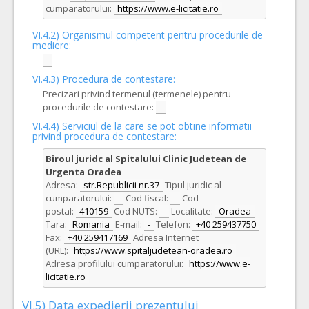
cumparatorului:
https://www.e-licitatie.ro
VI.4.2) Organismul competent pentru procedurile de
mediere:
-
VI.4.3) Procedura de contestare:
Precizari privind termenul (termenele) pentru
procedurile de contestare:
-
VI.4.4) Serviciul de la care se pot obtine informatii
privind procedura de contestare:
Biroul juridc al Spitalului Clinic Judetean de
Urgenta Oradea
Adresa:
str.Republicii nr.37
Tipul juridic al
cumparatorului:
-
Cod fiscal:
-
Cod
postal:
410159
Cod NUTS:
-
Localitate:
Oradea
Tara:
Romania
E-mail:
-
Telefon:
+40 259437750
Fax:
+40 259417169
Adresa Internet
(URL):
https://www.spitaljudetean-oradea.ro
Adresa profilului cumparatorului:
https://www.e-
licitatie.ro
VI.5) Data expedierii prezentului