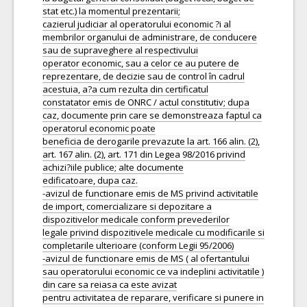
stat etc.) la momentul prezentarii;
cazierul judiciar al operatorului economic ?i al
membrilor organului de administrare, de conducere
sau de supraveghere al respectivului
operator economic, sau a celor ce au putere de
reprezentare, de decizie sau de control în cadrul
acestuia, a?a cum rezulta din certificatul
constatator emis de ONRC / actul constitutiv; dupa
caz, documente prin care se demonstreaza faptul ca
operatorul economic poate
beneficia de derogarile prevazute la art. 166 alin. (2),
art. 167 alin. (2), art. 171 din Legea 98/2016 privind
achizi?iile publice; alte documente
edificatoare, dupa caz.
-avizul de functionare emis de MS privind activitatile
de import, comercializare si depozitare a
dispozitivelor medicale conform prevederilor
legale privind dispozitivele medicale cu modificarile si
completarile ulterioare (conform Legii 95/2006)
-avizul de functionare emis de MS ( al ofertantului
sau operatorului economic ce va indeplini activitatile )
din care sa reiasa ca este avizat
pentru activitatea de reparare, verificare si punere in