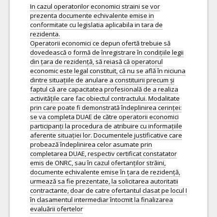
In cazul operatorilor economici straini se vor
prezenta documente echivalente emise in
conformitate cu legislatia aplicabila in tara de
rezidenta.
Operatorii economici ce depun ofertă trebuie să
dovedească o formă de înregistrare în condițiile legii
din țara de rezidență, să reiasă că operatorul
economic este legal constituit, că nu se află în niciuna
dintre situațiile de anulare a constituirii precum și
faptul că are capacitatea profesională de a realiza
activitățile care fac obiectul contractului. Modalitate
prin care poate fi demonstrată îndeplinirea cerinței:
se va completa DUAE de către operatorii economici
participanți la procedura de atribuire cu informațiile
aferente situației lor. Documentele justificative care
probează îndeplinirea celor asumate prin
completarea DUAE, respectiv certificat constatator
emis de ONRC, sau în cazul ofertanților străini,
documente echivalente emise în țara de rezidență,
urmează sa fie prezentate, la solicitarea autoritatii
contractante, doar de catre ofertantul clasat pe locul I
în clasamentul intermediar întocmit la finalizarea
evaluării ofertelor