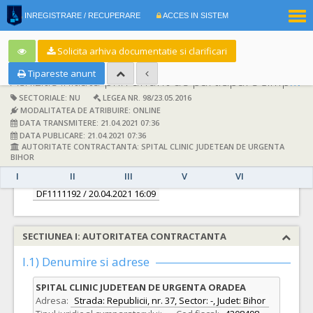
|
INREGISTRARE / RECUPERARE
ACCES IN SISTEM
RO
EN
Solicita arhiva documentatie si clarificari
Tipareste anunt
Achizitie initiata prin anunt de participare simplificat:
SECTORIALE: NU
LEGEA NR. 98/23.05.2016
MODALITATEA DE ATRIBUIRE: ONLINE
DATA TRANSMITERE: 21.04.2021 07:36
DATA PUBLICARE: 21.04.2021 07:36
AUTORITATE CONTRACTANTA: SPITAL CLINIC JUDETEAN DE URGENTA
DETALII
BIHOR
I
II
III
V
VI
Documentatie de atribuire:
DF1111192
/ 20.04.2021 16:09
SECTIUNEA I: AUTORITATEA CONTRACTANTA
I.1) Denumire si adrese
SPITAL CLINIC JUDETEAN DE URGENTA ORADEA
Adresa:
Strada: Republicii, nr. 37, Sector: -, Judet: Bihor