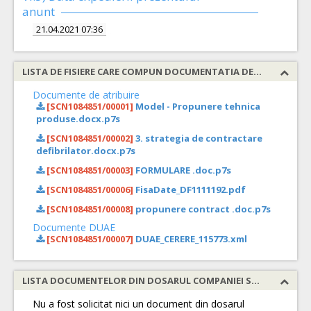
anunt
21.04.2021 07:36
LISTA DE FISIERE CARE COMPUN DOCUMENTATIA DE ATRIBUIRE
Documente de atribuire
[SCN1084851/00001]
Model - Propunere tehnica
produse.docx.p7s
[SCN1084851/00002]
3. strategia de contractare
defibrilator.docx.p7s
[SCN1084851/00003]
FORMULARE .doc.p7s
[SCN1084851/00006]
FisaDate_DF1111192.pdf
[SCN1084851/00008]
propunere contract .doc.p7s
Documente DUAE
[SCN1084851/00007]
DUAE_CERERE_115773.xml
LISTA DOCUMENTELOR DIN DOSARUL COMPANIEI SOLICITATE
Nu a fost solicitat nici un document din dosarul