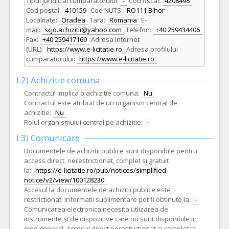
Tipul juridic al cumparatorului:
-
Cod fiscal:
4208498
Cod postal:
410159
Cod NUTS:
RO111 Bihor
Localitate:
Oradea
Tara:
Romania
E-
mail:
scjo.achizitii@yahoo.com
Telefon:
+40 259434406
Fax:
+40 259417169
Adresa Internet
(URL):
https://www.e-licitatie.ro
Adresa profilului
cumparatorului:
https://www.e-licitatie.ro
I.2) Achizitie comuna
Contractul implica o achizitie comuna:
Nu
Contractul este atribuit de un organism central de
achizitie:
Nu
Rolul organismului central pe achizitie:
-
I.3) Comunicare
Documentele de achizitii publice sunt disponibile pentru
access direct, nerestrictionat, complet si gratuit
la:
https://e-licitatie.ro/pub/notices/simplified-
notice/v2/view/100128230
Accesul la documentele de achizitii publice este
restrictionat. Informatii suplimentare pot fi obtinute la:
-
Comunicarea electronica necesita utlizarea de
instrumente si de dispozitive care nu sunt disponibile in
mod general. Accesul direct nerestrictionat si complet la