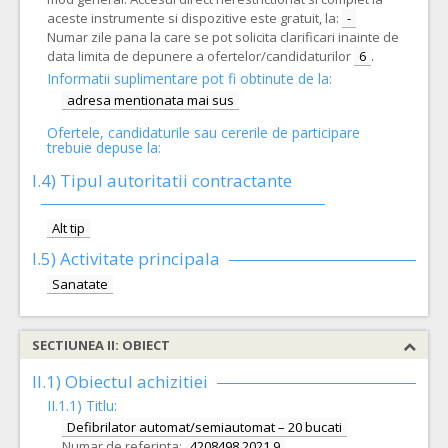
aceste instrumente si dispozitive este gratuit, la:
-
Numar zile pana la care se pot solicita clarificari inainte de
data limita de depunere a ofertelor/candidaturilor
6
.
Informatii suplimentare pot fi obtinute de la:
adresa mentionata mai sus
Ofertele, candidaturile sau cererile de participare
trebuie depuse la:
I.4) Tipul autoritatii contractante
Alt tip
I.5)
Activitate principala
Sanatate
SECTIUNEA II: OBIECT
II.1) Obiectul achizitiei
II.1.1) Titlu:
Defibrilator automat/semiautomat – 20 bucati
Numar de referinta:
4208498 2021 9