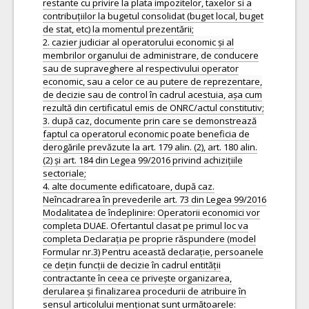
restante cu privire la plata impozitelor, taxelor si a
contribuțiilor la bugetul consolidat (buget local, buget
de stat, etc) la momentul prezentării;
2. cazier judiciar al operatorului economic și al
membrilor organului de administrare, de conducere
sau de supraveghere al respectivului operator
economic, sau a celor ce au putere de reprezentare,
de decizie sau de control în cadrul acestuia, așa cum
rezultă din certificatul emis de ONRC/actul constitutiv;
3. după caz, documente prin care se demonstrează
faptul ca operatorul economic poate beneficia de
derogările prevăzute la art. 179 alin. (2), art. 180 alin.
(2) și art. 184 din Legea 99/2016 privind achizițiile
sectoriale;
4. alte documente edificatoare, după caz.
Neîncadrarea în prevederile art. 73 din Legea 99/2016
Modalitatea de îndeplinire: Operatorii economici vor
completa DUAE. Ofertantul clasat pe primul loc va
completa Declarația pe proprie răspundere (model
Formular nr.3) Pentru această declarație, persoanele
ce dețin funcții de decizie în cadrul entității
contractante în ceea ce privește organizarea,
derularea și finalizarea procedurii de atribuire în
sensul articolului menționat sunt următoarele: