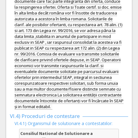
documente care fac parte integranta din oferta, conduce
la respingerea ofertei. Oferta si Toate certif. si doc. emise
în alta limba decât româna vor fi însotite de traducerea
autorizata a acestora în limba romana. Solicitarile de
clarif. ale posibilor ofertanti, cu respectarea art. 78 alin. (1)
si art. 173 din Legea nr. 99/2016, se vor adresa pâna la
data limita ,stabilita in anuntul de participare in mod
exclusiv in SEAP , iar raspunsul consolidat la acestea va fi
publicat in SEAP cu respectarea art 172 alin. (2) din Legea
nr. 99/2016. Comisia de evaluare va transmite solicitarile
de clarificare privind ofertele depuse, in SEAP. Operatorii
economici vor transmite raspunsurile la clarif. si
eventualele documente solicitate pe parcursul evaluarii
ofertelor prin intermediul SEAP, integral in sectiunea
corespunzatoare respectivei solicitari, sub forma unuia
sau a mai multor documente/fisiere distincte semnate cu
semnatura electronica La solicitarea entității contractante
documentele întocmite de ofertanți vor fi încărcate în SEAP
și in format editabil.
VI.4) Proceduri de contestare
VI.4.1) Organismul de solutionare a contestatiilor:
Consiliul National de Solutionare a