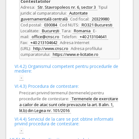
Contestatiilor
Adresa:
Str. Stavropoleos nr. 6, sector 3
Tipul
juridic al cumparatorului:
Autoritate
guvernamentală centrală
Cod fiscal:
20329980
Cod postal:
030084
Cod NUTS:
RO321 Bucuresti
Localitate:
București
Tara:
Romania
E-
mail:
office@cnsc.ro
Telefon:
+40 213104641
Fax:
+40 213104642
Adresa Internet
(URL):
http://www.cnsc.ro
Adresa profilului
cumparatorului:
https://www.e-licitatie.ro
VI.4.2) Organismul competent pentru procedurile de
mediere:
-
VI.4.3) Procedura de contestare:
Precizari privind termenul (termenele) pentru
procedurile de contestare:
Termenele de exercitare
a cailor de atac sunt cele prevazute la art. 8 alin. 1,
lit.b) din Legea nr. 101/2016
VI.4.4) Serviciul de la care se pot obtine informatii
privind procedura de contestare:
-