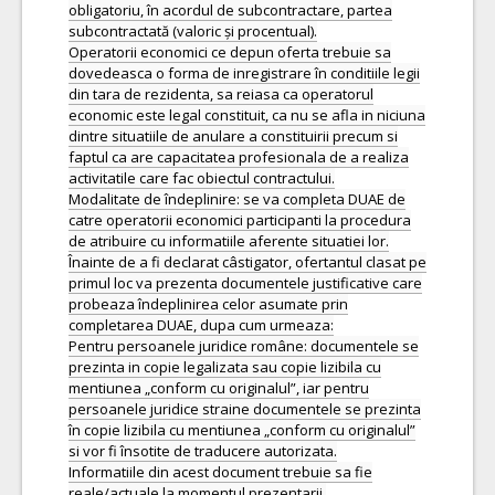
obligatoriu, în acordul de subcontractare, partea
subcontractată (valoric și procentual).
Operatorii economici ce depun oferta trebuie sa
dovedeasca o forma de inregistrare în conditiile legii
din tara de rezidenta, sa reiasa ca operatorul
economic este legal constituit, ca nu se afla in niciuna
dintre situatiile de anulare a constituirii precum si
faptul ca are capacitatea profesionala de a realiza
activitatile care fac obiectul contractului.
Modalitate de îndeplinire: se va completa DUAE de
catre operatorii economici participanti la procedura
de atribuire cu informatiile aferente situatiei lor.
Înainte de a fi declarat câstigator, ofertantul clasat pe
primul loc va prezenta documentele justificative care
probeaza îndeplinirea celor asumate prin
completarea DUAE, dupa cum urmeaza:
Pentru persoanele juridice române: documentele se
prezinta in copie legalizata sau copie lizibila cu
mentiunea „conform cu originalul”, iar pentru
persoanele juridice straine documentele se prezinta
în copie lizibila cu mentiunea „conform cu originalul”
si vor fi însotite de traducere autorizata.
Informatiile din acest document trebuie sa fie
reale/actuale la momentul prezentarii.