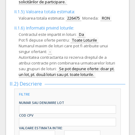
solicitărilor de participare.
II.1.5) Valoarea totala estimata:
Valoarea totala estimata:
226475
Moneda:
RON
II.1.6) Informatii privind loturile:
Contractul este impartit in loturi:
Da
Pot fi depuse oferte pentru:
Toate Loturile
Numarul maxim de loturi care pot fi atribuite unui
singur ofertant:
-
Autoritatea contractanta isi rezerva dreptul de a
atribui contracte prin combinarea urmatoarelor loturi
sau grupuri de loturi:
Se pot depune oferte: doar pt.
un lot, pt. două loturi sau pt. toate loturile.
II.2) Descriere
FILTRE
NUMAR SAU DENUMIRE LOT
COD CPV
VALOARE ESTIMATA INTRE: