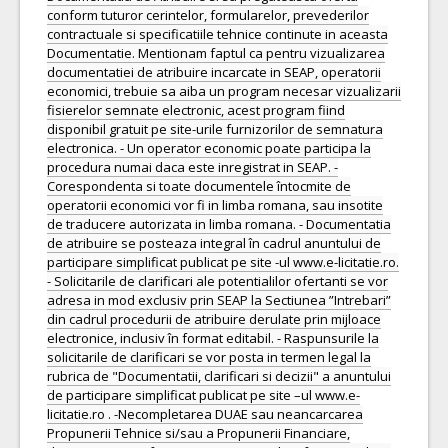
conform tuturor cerintelor, formularelor, prevederilor
contractuale si specificatiile tehnice continute in aceasta
Documentatie. Mentionam faptul ca pentru vizualizarea
documentatiei de atribuire incarcate in SEAP, operatorii
economici, trebuie sa aiba un program necesar vizualizarii
fisierelor semnate electronic, acest program fiind
disponibil gratuit pe site-urile furnizorilor de semnatura
electronica. - Un operator economic poate participa la
procedura numai daca este inregistrat in SEAP. -
Corespondenta si toate documentele întocmite de
operatorii economici vor fi in limba romana, sau insotite
de traducere autorizata in limba romana. - Documentatia
de atribuire se posteaza integral în cadrul anuntului de
participare simplificat publicat pe site -ul www.e-licitatie.ro.
- Solicitarile de clarificari ale potentialilor ofertanti se vor
adresa in mod exclusiv prin SEAP la Sectiunea ”Intrebari”
din cadrul procedurii de atribuire derulate prin mijloace
electronice, inclusiv în format editabil. - Raspunsurile la
solicitarile de clarificari se vor posta in termen legal la
rubrica de "Documentatii, clarificari si decizii" a anuntului
de participare simplificat publicat pe site –ul www.e-
licitatie.ro . -Necompletarea DUAE sau neancarcarea
Propunerii Tehnice si/sau a Propunerii Financiare,