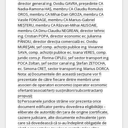
director general ing. Ovidiu GAVRA, președinte CA
Nadia-Ramona HAȘ, membru CA Claudiu Romulus
OROS, membru CA Mihai-Dan GROZA, membru CA
Vasile FONOAGE, membru CA Marius-Gabriel
MEȘTERU, membru CA Răzvan-Mihai AILISOAIE,
membru CA Dinu-Claudiu NEGREAN, director tehnic
ing. Cristian POPA, director economic ec. Julianna
PĂNOIU, director direcția comercială ec. Ovidiu
MUREŞAN, șef comp. achiziții publice ing. Vivianne
SAVA, comp. achiziții publice ec. Ioana VERES, comp.
juridic cons.jr. Florina CIPLEU, șef sector transport ing.
POCA Zoltan, șef sector canal ing. Ștefan ZETOCHA,
ec. Simona CREȚ, sector transport ing. Marius DORCA.
Nota: a) Documentele din această secțiune vor fi
prezentate de către fiecare dintre membrii unei
asocieri de operatori economici (operator economic
ofertant/asociat/terți susținători/subcontractanți
propuși);
b) Persoanele juridice străine vor prezenta orice
document edificator pentru dovedirea eligibilității –
eliberate de autorități din țara de origine (certificate,
caziere judiciare, alte documente echivalente ) prin
care să dovedească că si-au îndeplinit obligațiile de