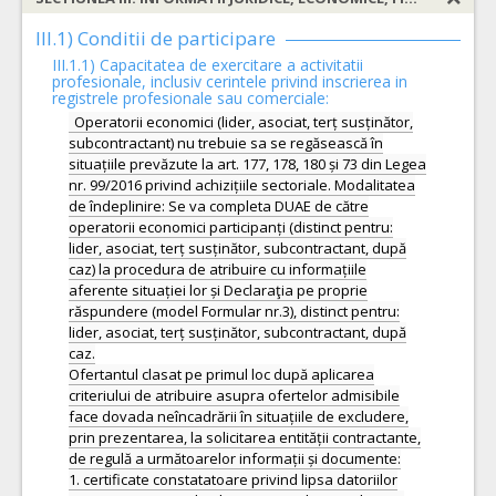
III.1) Conditii de participare
III.1.1) Capacitatea de exercitare a activitatii
profesionale, inclusiv cerintele privind inscrierea in
registrele profesionale sau comerciale:
Operatorii economici (lider, asociat, terț susținător,
subcontractant) nu trebuie sa se regăsească în
situațiile prevăzute la art. 177, 178, 180 și 73 din Legea
nr. 99/2016 privind achizițiile sectoriale. Modalitatea
de îndeplinire: Se va completa DUAE de către
operatorii economici participanți (distinct pentru:
lider, asociat, terț susținător, subcontractant, după
caz) la procedura de atribuire cu informațiile
aferente situației lor și Declaraţia pe proprie
răspundere (model Formular nr.3), distinct pentru:
lider, asociat, terț susținător, subcontractant, după
caz.
Ofertantul clasat pe primul loc după aplicarea
criteriului de atribuire asupra ofertelor admisibile
face dovada neîncadrării în situațiile de excludere,
prin prezentarea, la solicitarea entității contractante,
de regulă a următoarelor informații și documente:
1. certificate constatatoare privind lipsa datoriilor