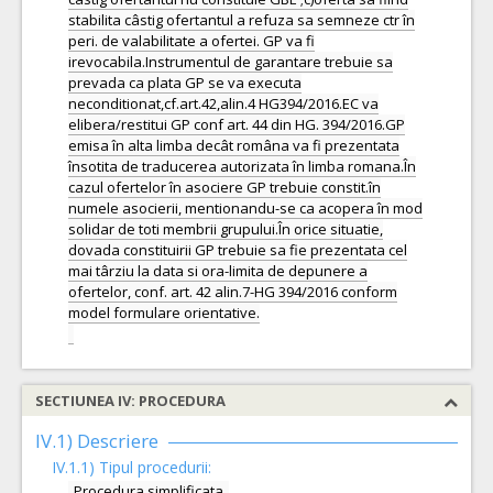
stabilita câstig ofertantul a refuza sa semneze ctr în
peri. de valabilitate a ofertei. GP va fi
irevocabila.Instrumentul de garantare trebuie sa
prevada ca plata GP se va executa
neconditionat,cf.art.42,alin.4 HG394/2016.EC va
elibera/restitui GP conf art. 44 din HG. 394/2016.GP
emisa în alta limba decât româna va fi prezentata
însotita de traducerea autorizata în limba romana.În
cazul ofertelor în asociere GP trebuie constit.în
numele asocierii, mentionandu-se ca acopera în mod
solidar de toti membrii grupului.În orice situatie,
dovada constituirii GP trebuie sa fie prezentata cel
mai târziu la data si ora-limita de depunere a
ofertelor, conf. art. 42 alin.7-HG 394/2016 conform
model formulare orientative.
SECTIUNEA IV: PROCEDURA
IV.1) Descriere
IV.1.1) Tipul procedurii:
Procedura simplificata