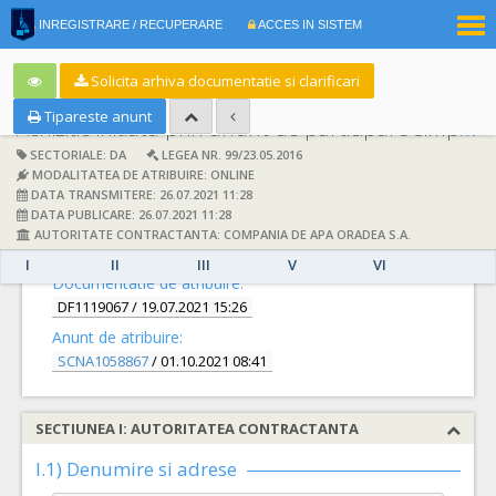
|
INREGISTRARE / RECUPERARE
ACCES IN SISTEM
RO
EN
Solicita arhiva documentatie si clarificari
Tipareste anunt
Achizitie initiata prin anunt de participare simplificat:
SECTORIALE: DA
LEGEA NR. 99/23.05.2016
MODALITATEA DE ATRIBUIRE: ONLINE
DATA TRANSMITERE: 26.07.2021 11:28
DATA PUBLICARE: 26.07.2021 11:28
AUTORITATE CONTRACTANTA: COMPANIA DE APA ORADEA S.A.
DETALII
I
II
III
V
VI
Documentatie de atribuire:
DF1119067
/ 19.07.2021 15:26
Anunt de atribuire:
SCNA1058867
/ 01.10.2021 08:41
SECTIUNEA I: AUTORITATEA CONTRACTANTA
I.1) Denumire si adrese