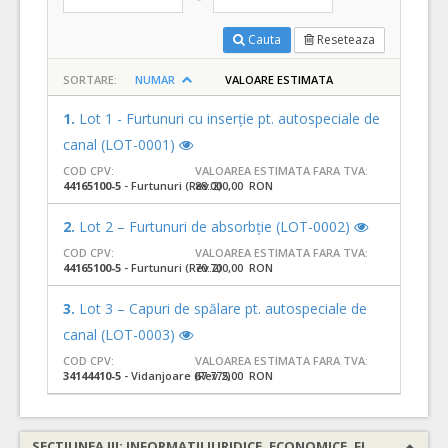
Cauta
Reseteaza
SORTARE:
NUMAR
VALOARE ESTIMATA
1.
Lot 1 - Furtunuri cu inserție pt. autospeciale de
canal (LOT-0001)
COD CPV:
VALOAREA ESTIMATA FARA TVA:
44165100-5
- Furtunuri (Rev.2)
88.000,00 RON
2.
Lot 2 – Furtunuri de absorbție (LOT-0002)
COD CPV:
VALOAREA ESTIMATA FARA TVA:
44165100-5
- Furtunuri (Rev.2)
70.700,00 RON
3.
Lot 3 – Capuri de spălare pt. autospeciale de
canal (LOT-0003)
COD CPV:
VALOAREA ESTIMATA FARA TVA:
34144410-5
- Vidanjoare (Rev.2)
67.775,00 RON
SECTIUNEA III: INFORMATII JURIDICE, ECONOMICE, FINANCIARE SI TEHNICE