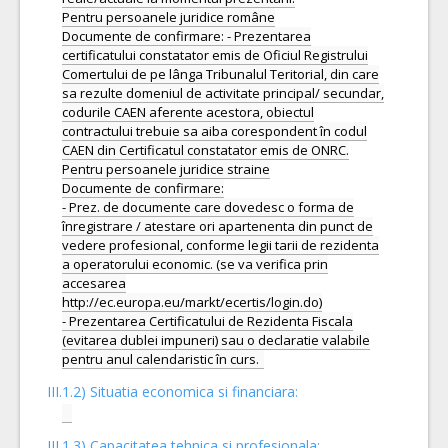
Pentru persoanele juridice române
Documente de confirmare: - Prezentarea
certificatului constatator emis de Oficiul Registrului
Comertului de pe lânga Tribunalul Teritorial, din care
sa rezulte domeniul de activitate principal/ secundar,
codurile CAEN aferente acestora, obiectul
contractului trebuie sa aiba corespondent în codul
CAEN din Certificatul constatator emis de ONRC.
Pentru persoanele juridice straine
Documente de confirmare:
- Prez. de documente care dovedesc o forma de
înregistrare / atestare ori apartenenta din punct de
vedere profesional, conforme legii tarii de rezidenta
a operatorului economic. (se va verifica prin
accesarea
http://ec.europa.eu/markt/ecertis/login.do)
- Prezentarea Certificatului de Rezidenta Fiscala
(evitarea dublei impuneri) sau o declaratie valabile
III.1.2) Situatia economica si financiara:
III.1.3) Capacitatea tehnica si profesionala: