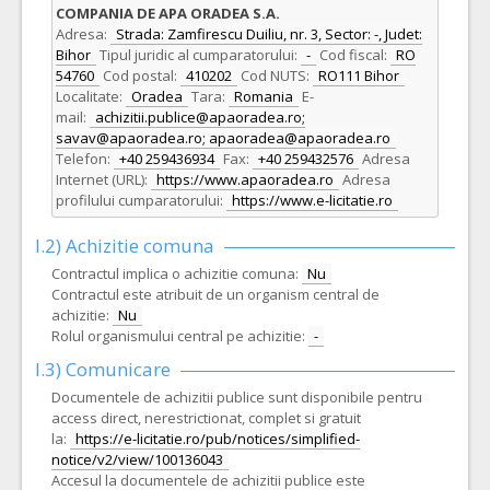
COMPANIA DE APA ORADEA S.A.
Adresa:
Strada: Zamfirescu Duiliu, nr. 3, Sector: -, Judet:
Bihor
Tipul juridic al cumparatorului:
-
Cod fiscal:
RO
54760
Cod postal:
410202
Cod NUTS:
RO111 Bihor
Localitate:
Oradea
Tara:
Romania
E-
mail:
achizitii.publice@apaoradea.ro;
savav@apaoradea.ro; apaoradea@apaoradea.ro
Telefon:
+40 259436934
Fax:
+40 259432576
Adresa
Internet (URL):
https://www.apaoradea.ro
Adresa
profilului cumparatorului:
https://www.e-licitatie.ro
I.2) Achizitie comuna
Contractul implica o achizitie comuna:
Nu
Contractul este atribuit de un organism central de
achizitie:
Nu
Rolul organismului central pe achizitie:
-
I.3) Comunicare
Documentele de achizitii publice sunt disponibile pentru
access direct, nerestrictionat, complet si gratuit
la:
https://e-licitatie.ro/pub/notices/simplified-
notice/v2/view/100136043
Accesul la documentele de achizitii publice este