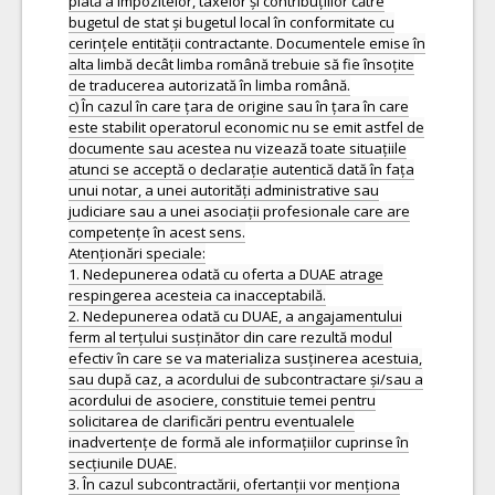
plată a impozitelor, taxelor și contribuțiilor către
bugetul de stat și bugetul local în conformitate cu
cerințele entității contractante. Documentele emise în
alta limbă decât limba română trebuie să fie însoțite
de traducerea autorizată în limba română.
c) În cazul în care țara de origine sau în țara în care
este stabilit operatorul economic nu se emit astfel de
documente sau acestea nu vizează toate situațiile
atunci se acceptă o declarație autentică dată în fața
unui notar, a unei autorități administrative sau
judiciare sau a unei asociații profesionale care are
competențe în acest sens.
Atenționări speciale:
1. Nedepunerea odată cu oferta a DUAE atrage
respingerea acesteia ca inacceptabilă.
2. Nedepunerea odată cu DUAE, a angajamentului
ferm al terțului susținător din care rezultă modul
efectiv în care se va materializa susținerea acestuia,
sau după caz, a acordului de subcontractare și/sau a
acordului de asociere, constituie temei pentru
solicitarea de clarificări pentru eventualele
inadvertențe de formă ale informațiilor cuprinse în
secțiunile DUAE.
3. În cazul subcontractării, ofertanții vor menționa