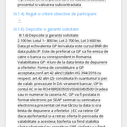
III.1.4) Reguli si criterii obiective de participare:
-
III.1.6) Depozite si garantii solicitate:
III.1.6) Depozite și garanții solicitate:
2.100 lei: Lotul 1– 800 lei, Lot 2-700 lei, Lot 3-600 lei.
Data pt echivalenta GP lei/valuta este cursul BNR din
data public.IP. Este de preferat ca GP sa fie emisa de
catre o banca cu corespondent in Romania.
Valabilitatea GP: 4 luni de la data limita de depunere
a ofertelor. Forma de constitituire a GP
acceptata,conf.art 42 alin(1;(6)din HG 394/2016 cu
respect. art.42 alin (2)- constituita în cuantumul si per.
de valab. prevazute în DA: virament bancar, OP în
contul AC in lei RO41BRDE050SV03433450500 Oradea
sau in numerar la caseria AC. GP va fi postata in
format electronic pe SEAP semnat cu semnatura
electronica,prezentat cel mai târziu la data si ora
limita de depunere a ofertelor. ) EC va retine GP
daca:a)ofertantul si-a retras oferta în perioada de
valabilitate a acesteia; b)oferta sa fiind stabilita
câstig ofertantul nu constituie GBE ;c)oferta sa fiind