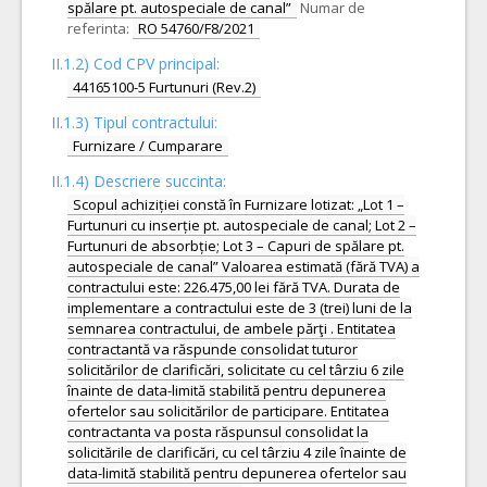
spălare pt. autospeciale de canal”
Numar de
referinta:
RO 54760/F8/2021
II.1.2) Cod CPV principal:
44165100-5 Furtunuri (Rev.2)
II.1.3) Tipul contractului:
Furnizare / Cumparare
II.1.4) Descriere succinta:
Scopul achiziției constă în Furnizare lotizat: „Lot 1 –
Furtunuri cu inserție pt. autospeciale de canal; Lot 2 –
Furtunuri de absorbție; Lot 3 – Capuri de spălare pt.
autospeciale de canal” Valoarea estimată (fără TVA) a
contractului este: 226.475,00 lei fără TVA. Durata de
implementare a contractului este de 3 (trei) luni de la
semnarea contractului, de ambele părţi . Entitatea
contractantă va răspunde consolidat tuturor
solicitărilor de clarificări, solicitate cu cel târziu 6 zile
înainte de data-limită stabilită pentru depunerea
ofertelor sau solicitărilor de participare. Entitatea
contractanta va posta răspunsul consolidat la
solicitările de clarificări, cu cel târziu 4 zile înainte de
data-limită stabilită pentru depunerea ofertelor sau