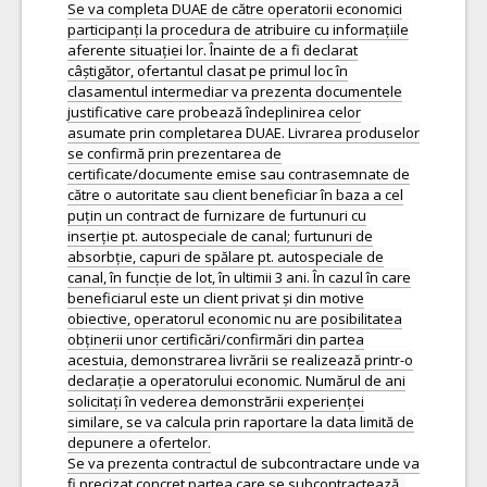
Se va completa DUAE de către operatorii economici
participanți la procedura de atribuire cu informațiile
aferente situației lor. Înainte de a fi declarat
câștigător, ofertantul clasat pe primul loc în
clasamentul intermediar va prezenta documentele
justificative care probează îndeplinirea celor
asumate prin completarea DUAE. Livrarea produselor
se confirmă prin prezentarea de
certificate/documente emise sau contrasemnate de
către o autoritate sau client beneficiar în baza a cel
puțin un contract de furnizare de furtunuri cu
inserție pt. autospeciale de canal; furtunuri de
absorbție, capuri de spălare pt. autospeciale de
canal, în funcție de lot, în ultimii 3 ani. În cazul în care
beneficiarul este un client privat și din motive
obiective, operatorul economic nu are posibilitatea
obținerii unor certificări/confirmări din partea
acestuia, demonstrarea livrării se realizează printr-o
declarație a operatorului economic. Numărul de ani
solicitați în vederea demonstrării experienței
similare, se va calcula prin raportare la data limită de
depunere a ofertelor.
Se va prezenta contractul de subcontractare unde va
fi precizat concret partea care se subcontractează ,