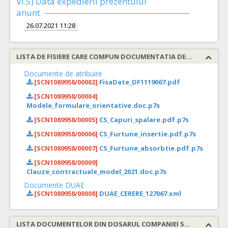
VI.5) Data expedierii prezentului
anunt
26.07.2021 11:28
LISTA DE FISIERE CARE COMPUN DOCUMENTATIA DE ATRIBUIRE
Documente de atribuire
[SCN1089958/00002]
FisaDate_DF1119067.pdf
[SCN1089958/00004]
Modele_formulare_orientative.doc.p7s
[SCN1089958/00005]
CS_Capuri_spalare.pdf.p7s
[SCN1089958/00006]
CS_Furtune_insertie.pdf.p7s
[SCN1089958/00007]
CS_Furtune_absorbtie.pdf.p7s
[SCN1089958/00009]
Clauze_contractuale_model_2021.doc.p7s
Documente DUAE
[SCN1089958/00008]
DUAE_CERERE_127067.xml
LISTA DOCUMENTELOR DIN DOSARUL COMPANIEI SOLICITATE