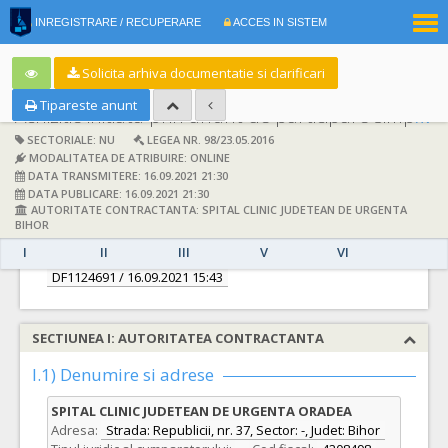
|
INREGISTRARE / RECUPERARE
ACCES IN SISTEM
RO
EN
Solicita arhiva documentatie si clarificari
Tipareste anunt
Achizitie initiata prin anunt de participare simplificat:
SECTORIALE: NU
LEGEA NR. 98/23.05.2016
MODALITATEA DE ATRIBUIRE: ONLINE
DATA TRANSMITERE: 16.09.2021 21:30
DATA PUBLICARE: 16.09.2021 21:30
AUTORITATE CONTRACTANTA: SPITAL CLINIC JUDETEAN DE URGENTA
DETALII
BIHOR
I
II
III
V
VI
Documentatie de atribuire:
DF1124691
/ 16.09.2021 15:43
SECTIUNEA I: AUTORITATEA CONTRACTANTA
I.1) Denumire si adrese
SPITAL CLINIC JUDETEAN DE URGENTA ORADEA
Adresa:
Strada: Republicii, nr. 37, Sector: -, Judet: Bihor