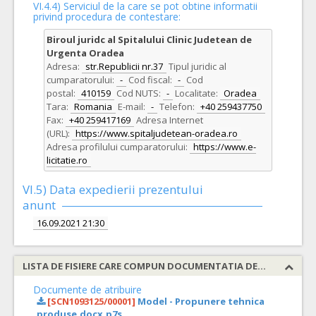
VI.4.4) Serviciul de la care se pot obtine informatii
privind procedura de contestare:
Biroul juridc al Spitalului Clinic Judetean de
Urgenta Oradea
Adresa:
str.Republicii nr.37
Tipul juridic al
cumparatorului:
-
Cod fiscal:
-
Cod
postal:
410159
Cod NUTS:
-
Localitate:
Oradea
Tara:
Romania
E-mail:
-
Telefon:
+40 259437750
Fax:
+40 259417169
Adresa Internet
(URL):
https://www.spitaljudetean-oradea.ro
Adresa profilului cumparatorului:
https://www.e-
licitatie.ro
VI.5) Data expedierii prezentului
anunt
16.09.2021 21:30
LISTA DE FISIERE CARE COMPUN DOCUMENTATIA DE ATRIBUIRE
Documente de atribuire
[SCN1093125/00001]
Model - Propunere tehnica
produse.docx.p7s