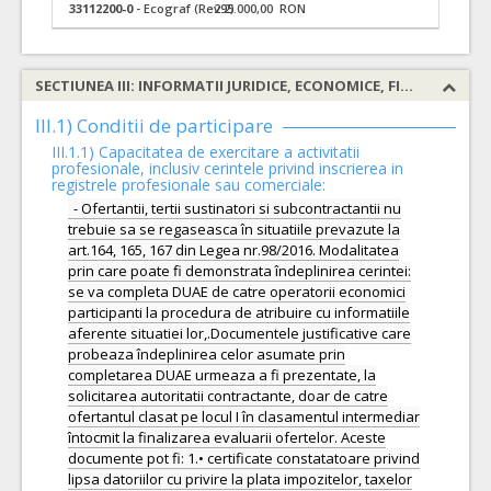
33112200-0
- Ecograf (Rev.2)
295.000,00 RON
SECTIUNEA III: INFORMATII JURIDICE, ECONOMICE, FINANCIARE SI TEHNICE
III.1) Conditii de participare
III.1.1) Capacitatea de exercitare a activitatii
profesionale, inclusiv cerintele privind inscrierea in
registrele profesionale sau comerciale:
- Ofertantii, tertii sustinatori si subcontractantii nu
trebuie sa se regaseasca în situatiile prevazute la
art.164, 165, 167 din Legea nr.98/2016. Modalitatea
prin care poate fi demonstrata îndeplinirea cerintei:
se va completa DUAE de catre operatorii economici
participanti la procedura de atribuire cu informatiile
aferente situatiei lor,.Documentele justificative care
probeaza îndeplinirea celor asumate prin
completarea DUAE urmeaza a fi prezentate, la
solicitarea autoritatii contractante, doar de catre
ofertantul clasat pe locul I în clasamentul intermediar
întocmit la finalizarea evaluarii ofertelor. Aceste
documente pot fi: 1.• certificate constatatoare privind
lipsa datoriilor cu privire la plata impozitelor, taxelor