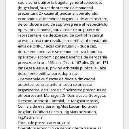
sau a contributiilor la bugetul general consolidat
(buget local, buget de stat etc.) la momentul
prezentarii; 2.• cazierul judiciar al operatorului
economic si al membrilor organului de administrare,
de conducere sau de supraveghere al respectivului
operator economic, sau a celor ce au putere de
reprezentare, de decizie sau de control în cadrul
acestuia, asa cum rezulta din certificatul constatator
emis de ONRC / actul constitutiv; 3.• dupa caz,
documente prin care se demonstreaza faptul ca
operatorul economic poate beneficia de derogarile
prevazute la art. 166 alin. (2), art. 167 alin. (2), art. 171
din Legea 98/2016 privind achizitiile publice; 4.• alte
documente edificatoare, dupa caz.
- Persoanele cu functie de decizie din cadrul
autoritatii contractante, in ceea ce priveste
organizarea, derularea si finalizarea procedurii de
atribuire, sunt: Manager, Dr. Daina Lucia Georgeta,
Director Financiar-Contabil, Ec. Maghiar Marcel,
Comisia de evaluare:Ing.Mos Lucian, Ec.Iurcov
Bogdan, Ec.Bibart Cosmin, Ing.Marzac Marian,
Ing.Paul Emilia
Forma de prezentare: original
Operatorii economici ce depun ofertă trebuie să