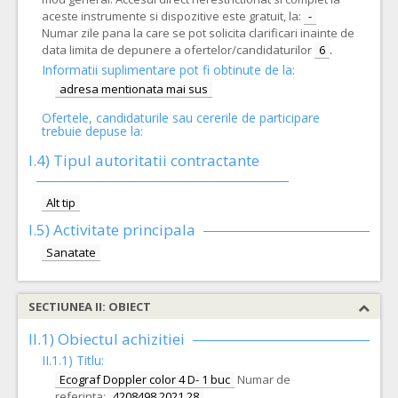
aceste instrumente si dispozitive este gratuit, la:
-
Numar zile pana la care se pot solicita clarificari inainte de
data limita de depunere a ofertelor/candidaturilor
6
.
Informatii suplimentare pot fi obtinute de la:
adresa mentionata mai sus
Ofertele, candidaturile sau cererile de participare
trebuie depuse la:
I.4) Tipul autoritatii contractante
Alt tip
I.5)
Activitate principala
Sanatate
SECTIUNEA II: OBIECT
II.1) Obiectul achizitiei
II.1.1) Titlu:
Ecograf Doppler color 4 D- 1 buc
Numar de
referinta:
4208498 2021 28