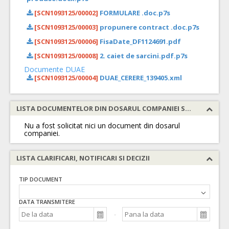
[SCN1093125/00002]
FORMULARE .doc.p7s
[SCN1093125/00003]
propunere contract .doc.p7s
[SCN1093125/00006]
FisaDate_DF1124691.pdf
[SCN1093125/00008]
2. caiet de sarcini.pdf.p7s
Documente DUAE
[SCN1093125/00004]
DUAE_CERERE_139405.xml
LISTA DOCUMENTELOR DIN DOSARUL COMPANIEI SOLICITATE
Nu a fost solicitat nici un document din dosarul
companiei.
LISTA CLARIFICARI, NOTIFICARI SI DECIZII
TIP DOCUMENT
DATA TRANSMITERE