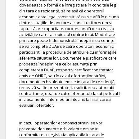
dovedească o formă de înregistrare în condițiile legii
din țara de rezidență, să reiasă că operatorul
economic este legal constituit, că nu se află în niciuna
dintre situațiile de anulare a constituirii precum și
faptul că are capacitatea profesională de a realiza
activitățile care fac obiectul contractului. Modalitate
prin care poate fi demonstrată îndeplinirea cerinței:
se va completa DUAE de către operatorii economici
participanți la procedura de atribuire cu informațiile
aferente situației lor. Documentele justificative care
probează îndeplinirea celor asumate prin
completarea DUAE, respectiv certificat constatator
emis de ONRC, sau în cazul ofertanților străini,
documente echivalente emise în țara de rezidență,
urmează sa fie prezentate, la solicitarea autoritatii
contractante, doar de catre ofertantul clasat pe locul I
în clasamentul intermediar întocmit la finalizarea
evaluării ofertelor.
In cazul operatorilor economici straini se vor
prezenta documente echivalente emise in
conformitate cu legislatia aplicabila in tara de