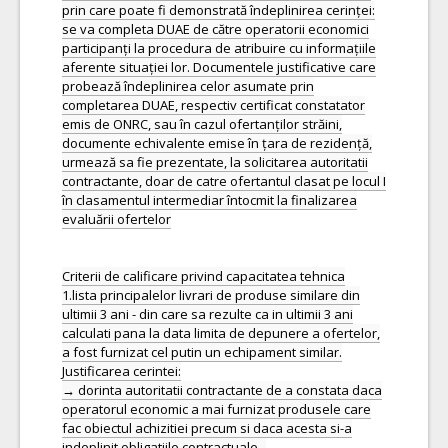
prin care poate fi demonstrată îndeplinirea cerinței:
se va completa DUAE de către operatorii economici
participanți la procedura de atribuire cu informațiile
aferente situației lor. Documentele justificative care
probează îndeplinirea celor asumate prin
completarea DUAE, respectiv certificat constatator
emis de ONRC, sau în cazul ofertanților străini,
documente echivalente emise în țara de rezidență,
urmează sa fie prezentate, la solicitarea autoritatii
contractante, doar de catre ofertantul clasat pe locul I
în clasamentul intermediar întocmit la finalizarea
evaluării ofertelor
Criterii de calificare privind capacitatea tehnica
1.lista principalelor livrari de produse similare din
ultimii 3 ani - din care sa rezulte ca in ultimii 3 ani
calculati pana la data limita de depunere a ofertelor,
a fost furnizat cel putin un echipament similar.
Justificarea cerintei:
→ dorinta autoritatii contractante de a constata daca
operatorul economic a mai furnizat produsele care
fac obiectul achizitiei precum si daca acesta si-a