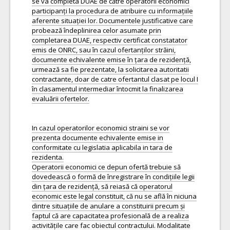
se va completa DUAE de către operatorii economici
participanți la procedura de atribuire cu informațiile
aferente situației lor. Documentele justificative care
probează îndeplinirea celor asumate prin
completarea DUAE, respectiv certificat constatator
emis de ONRC, sau în cazul ofertanților străini,
documente echivalente emise în țara de rezidență,
urmează sa fie prezentate, la solicitarea autoritatii
contractante, doar de catre ofertantul clasat pe locul I
în clasamentul intermediar întocmit la finalizarea
evaluării ofertelor.
In cazul operatorilor economici straini se vor
prezenta documente echivalente emise in
conformitate cu legislatia aplicabila in tara de
rezidenta.
Operatorii economici ce depun ofertă trebuie să
dovedească o formă de înregistrare în condițiile legii
din țara de rezidență, să reiasă că operatorul
economic este legal constituit, că nu se află în niciuna
dintre situațiile de anulare a constituirii precum și
faptul că are capacitatea profesională de a realiza
activitățile care fac obiectul contractului. Modalitate