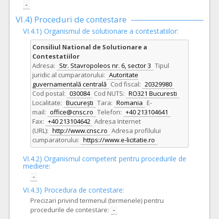
-
VI.4) Proceduri de contestare
VI.4.1) Organismul de solutionare a contestatiilor:
Consiliul National de Solutionare a
Contestatiilor
Adresa:
Str. Stavropoleos nr. 6, sector 3
Tipul
juridic al cumparatorului:
Autoritate
guvernamentală centrală
Cod fiscal:
20329980
Cod postal:
030084
Cod NUTS:
RO321 Bucuresti
Localitate:
București
Tara:
Romania
E-
mail:
office@cnsc.ro
Telefon:
+40 213104641
Fax:
+40 213104642
Adresa Internet
(URL):
http://www.cnsc.ro
Adresa profilului
cumparatorului:
https://www.e-licitatie.ro
VI.4.2) Organismul competent pentru procedurile de
mediere:
-
VI.4.3) Procedura de contestare:
Precizari privind termenul (termenele) pentru
procedurile de contestare:
-