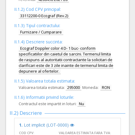
II.1.2) Cod CPV principal:
33112200-0 Ecograf (Rev.2)
II.1.3) Tipul contractului:
Furnizare / Cumparare
II.1.4) Descriere succinta:
Ecograf Doppler color 4 D- 1 buc- conform
specificatiilor din caietul de sarcini. Termenul limita
de raspuns al autoritatii contractante la solicitari de
clarificari este de 3 zile inainte de termenul limita de
depunere al ofertelor.
II.1.5) Valoarea totala estimata:
Valoarea totala estimata:
295000
Moneda:
RON
II.1.6) Informatii privind loturile:
Contractul este impartit in loturi:
Nu
II.2) Descriere
1.
Lot implicit (LOT-0000)
COD CPV:
VALOAREA ESTIMATA FARA TVA: