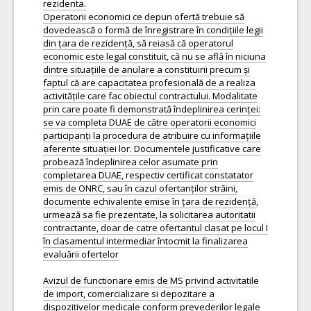
rezidenta.
Operatorii economici ce depun ofertă trebuie să
dovedească o formă de înregistrare în condițiile legii
din țara de rezidență, să reiasă că operatorul
economic este legal constituit, că nu se află în niciuna
dintre situațiile de anulare a constituirii precum și
faptul că are capacitatea profesională de a realiza
activitățile care fac obiectul contractului. Modalitate
prin care poate fi demonstrată îndeplinirea cerinței:
se va completa DUAE de către operatorii economici
participanți la procedura de atribuire cu informațiile
aferente situației lor. Documentele justificative care
probează îndeplinirea celor asumate prin
completarea DUAE, respectiv certificat constatator
emis de ONRC, sau în cazul ofertanților străini,
documente echivalente emise în țara de rezidență,
urmează sa fie prezentate, la solicitarea autoritatii
contractante, doar de catre ofertantul clasat pe locul I
în clasamentul intermediar întocmit la finalizarea
evaluării ofertelor
Avizul de functionare emis de MS privind activitatile
de import, comercializare si depozitare a
dispozitivelor medicale conform prevederilor legale