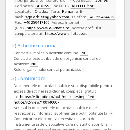
Tipul juridic al cumparatorului:
-
Cod fiscal:
4208498
Cod postal:
410159
Cod NUTS:
RO111 Bihor
Localitate:
Oradea
Tara:
Romania
E-
mail:
scjo.achizitii@yahoo.com
Telefon:
+40 259434406
Fax:
+40 259417169
Adresa Internet
(URL):
https://www.e-licitatie.ro
Adresa profilului
cumparatorului:
https://www.e-licitatie.ro
I.2) Achizitie comuna
Contractul implica o achizitie comuna:
Nu
Contractul este atribuit de un organism central de
achizitie:
Nu
Rolul organismului central pe achizitie:
-
I.3) Comunicare
Documentele de achizitii publice sunt disponibile pentru
access direct, nerestrictionat, complet si gratuit
la:
https://e-licitatie.ro/pub/notices/simplified-
notice/v2/view/100140007
Accesul la documentele de achizitii publice este
restrictionat. Informatii suplimentare pot fi obtinute la:
-
Comunicarea electronica necesita utlizarea de
instrumente si de dispozitive care nu sunt disponibile in
mod general. Accesul direct nerestrictionat si complet la