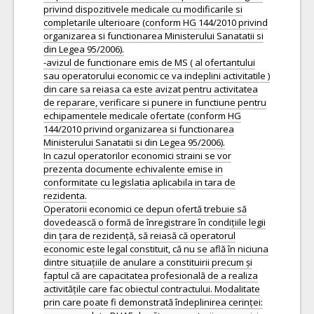
privind dispozitivele medicale cu modificarile si
completarile ulterioare (conform HG 144/2010 privind
organizarea si functionarea Ministerului Sanatatii si
din Legea 95/2006).
-avizul de functionare emis de MS ( al ofertantului
sau operatorului economic ce va indeplini activitatile )
din care sa reiasa ca este avizat pentru activitatea
de reparare, verificare si punere in functiune pentru
echipamentele medicale ofertate (conform HG
144/2010 privind organizarea si functionarea
Ministerului Sanatatii si din Legea 95/2006).
In cazul operatorilor economici straini se vor
prezenta documente echivalente emise in
conformitate cu legislatia aplicabila in tara de
rezidenta.
Operatorii economici ce depun ofertă trebuie să
dovedească o formă de înregistrare în condițiile legii
din țara de rezidență, să reiasă că operatorul
economic este legal constituit, că nu se află în niciuna
dintre situațiile de anulare a constituirii precum și
faptul că are capacitatea profesională de a realiza
activitățile care fac obiectul contractului. Modalitate
prin care poate fi demonstrată îndeplinirea cerinței: