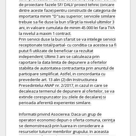
de proiectare fazele SF/ DALI/ proiect tehnic (oricare
dintre aceste faze) pentru constructii de categoria de
importanta minim "D"sau superior; serviciile similare
trebuie sa fie duse la bun sfârşit la nivelul ultimilor 3
ani, in valoare cumulata de minim 45.000 lei fara TVA
la nivelul a maxim 1 contract.
Prin servicii duse la bun sfarsit se va intelege servicii
receptionate total/partial- cu conditia ca acestea sa fi
putut fi utilizate de beneficiar ca rezultat
independent; Ultimii 3 ani se calculeaza prin
raportare la data limita de depunere a ofertelor
stabilita de autoritatea contractanta prin anuntul de
participare simplificat. Astfel, in concordanta cu
prevederile art. 13 alin (2) din Instructiunea
Presedintelui ANAP nr. 2/2017, in cazul in care se
decaleaza termenul de depunere al ofertelor, se va
extinde corespunzator (cu zilele de decalare) si
perioada aferentă experientei similare.
Informatii privind Asocierea: Daca un grup de
operatori economici depun o oferta comuna, cerinţa
se demonstrează prin luarea in considerare a
resurselor tuturor membrilor grupului. In aceasta