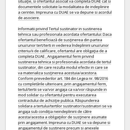
situaţie, si ofertantul asociat va completa DUAE cat si
documentele solicitate la modalitatea de indeplinire
a cerintei. Impreuna cu DUAE se va depune si acordul
de asociere.
Informatii privind Tertul sustinator in sustinerea
tehnica sau profesionala acordata ofertantului: Daca
ofertantul beneficiază de susţinerea din partea
unui/unor tert/terti in vederea îndeplinirii unui/unor
criteriu/ii de calificare, ofertantul are obligaţia de a
completa DUAE , Angajamentul ferm privind
sustinerea tehnica si profesionala acordata de tertul
sustinator, din care rezulta modul efectiv in care se
va materializa susţinerea acestuia/acestora.
Conform prevederilor art. 184 din Legea nr. 98/2016
cu completările ulterioare, prin angajamentul ferm,
tertul/tertii se va/vor angaja ca va/vor răspunde in
mod solidar cu ofertantul pentru executarea
contractului de achiziţie publica. Răspunderea
solidara a tertului/tertilor sustinator/sustinatori se va
angaja sub condiţia neindeplinirii de către
acesta/acestia a obligaţiilor de susţinere asumate
prin angajament. Impreuna cu DUAE se va depune si
angajamentul de sustinere precum si anexele