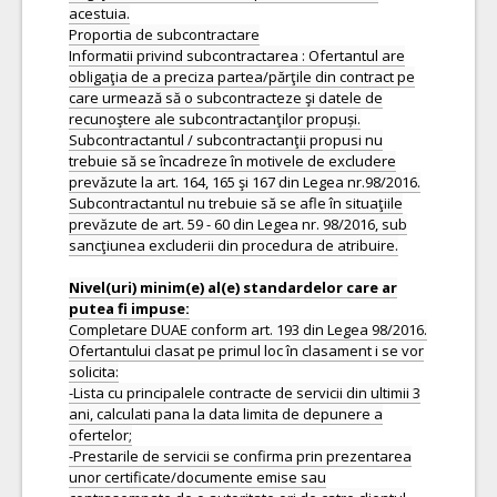
acestuia.
Proportia de subcontractare
Informatii privind subcontractarea : Ofertantul are
obligaţia de a preciza partea/părţile din contract pe
care urmează să o subcontracteze şi datele de
recunoştere ale subcontractanţilor propuși.
Subcontractantul / subcontractanţii propusi nu
trebuie să se încadreze în motivele de excludere
prevăzute la art. 164, 165 şi 167 din Legea nr.98/2016.
Subcontractantul nu trebuie să se afle în situaţiile
prevăzute de art. 59 - 60 din Legea nr. 98/2016, sub
sancţiunea excluderii din procedura de atribuire.
Nivel(uri) minim(e) al(e) standardelor care ar
Completare DUAE conform art. 193 din Legea 98/2016.
Ofertantului clasat pe primul loc în clasament i se vor
solicita:
-Lista cu principalele contracte de servicii din ultimii 3
ani, calculati pana la data limita de depunere a
ofertelor;
-Prestarile de servicii se confirma prin prezentarea
unor certificate/documente emise sau