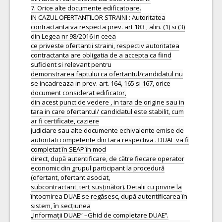
7. Orice alte documente edificatoare.
IN CAZUL OFERTANTILOR STRAINI : Autoritatea
contractanta va respecta prev. art 183 , alin. (1) si (3)
din Legea nr 98/2016 in ceea
ce priveste ofertantii straini, respectiv autoritatea
contractanta are obligatia de a accepta ca fiind
suficient si relevant pentru
demonstrarea faptului ca ofertantul/candidatul nu
se incadreaza in prev. art. 164, 165 si 167, orice
document considerat edificator,
din acest punct de vedere , in tara de origine sau in
tara in care ofertantul/ candidatul este stabilit, cum
ar fi certificate, caziere
judiciare sau alte documente echivalente emise de
autoritati competente din tara respectiva . DUAE va fi
completat în SEAP în mod
direct, după autentificare, de către fiecare operator
economic din grupul participant la procedură
(ofertant, ofertant asociat,
subcontractant, terț susținător). Detalii cu privire la
întocmirea DUAE se regăsesc, după autentificarea în
sistem, în secțiunea
„Informații DUAE” –Ghid de completare DUAE’’.