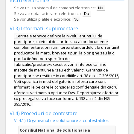
lucru electronice
Se va utiliza sistemul de comenzi electronice:
Nu
Se va accepta facturarea electronica:
Da
Se vor utiliza platile electronice:
Nu
VI.3) Informatii suplimentare
Cerintele tehnice definite la nivelul anuntului de
participare, caietului de sarcini sau altor documente
complementare, prin trimiterea standardelor, la un anumit
producator, la marci, brevete, tipuri, la o origine sau la o
productie/metoda specifica de
fabricatie/prestare/executie, vor fi intelese ca fiind
insotite de mentiunea ”sau echivalent”. Garantia de
participare se restituie in conditiile art. 38 din HG 395/2016;
Veti specifica in mod obligatoriu in oferta care sunt
informatiile pe care le considerati confidentiale din cadrul
oferte si veti motiva optiunea Dvs. Departajarea ofertelor
cu pret egal se va face conform art. 138 alin. 2 din HG
395/2016.
VI.4) Proceduri de contestare
VI.4.1) Organismul de solutionare a contestatiilor:
Consiliul National de Solutionare a