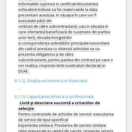
informatiile cuprinse in certificat/documentul
echivalent trebuie sa fie reale/valide la data
prezentarii acestuia. In situația în care vor fi
executate părți din
contract de către subcontractanți, sau in situația in
care ofertantul beneficiază de susținere din partea
unor terți, dovada înregistrării
și corespondența activităților principale/secundare
din cadrul acestuia cu obiectul achiziției se va
prezenta obligatoriu și de către
subcontractanți, pentru partea din contract pe care o
vor realiza, respectiv tertii sustinatori declarați in
III.1.2) Situatia economica si financiara:
III.1.3) Capacitatea tehnica si profesionala:
Listă şi descriere succintă a criteriilor de
Pentru contractele de achizitie de servicii: executarea
de servicii de tipul specificat
Experienta similara: Prestarea de servicii similare
celor prevazute in caietul de sarcini, respectiv servicii