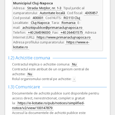
Municipiul Cluj-Napoca
Adresa:
Strada: Moţilor, nr. 1-3
Tipul juridic al
cumparatorului:
Autoritate locală
Cod fiscal:
4305857
Cod postal:
400001
Cod NUTS:
RO113 Cluj
Localitate:
Cluj-Napoca
Tara:
Romania
E-
mail:
achizitiipublice@primariaclujnapoca.ro
Telefon:
+40 264596030
Fax:
+40 264431575
Adresa
Internet (URL):
https://www.primariaclujnapoca.ro
Adresa profilului cumparatorului:
https://www.e-
licitatie.ro
I.2) Achizitie comuna
Contractul implica o achizitie comuna:
Nu
Contractul este atribuit de un organism central de
achizitie:
Nu
Rolul organismului central pe achizitie:
-
I.3) Comunicare
Documentele de achizitii publice sunt disponibile pentru
access direct, nerestrictionat, complet si gratuit
la:
https://e-licitatie.ro/pub/notices/simplified-
notice/v2/view/100147879
Accesul la documentele de achizitii publice este