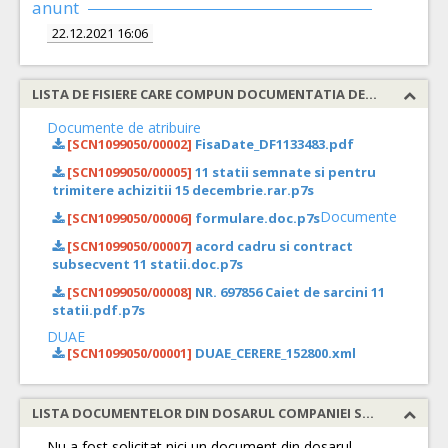
anunt
22.12.2021 16:06
LISTA DE FISIERE CARE COMPUN DOCUMENTATIA DE ATRIBUIRE
Documente de atribuire
[SCN1099050/00002]
FisaDate_DF1133483.pdf
[SCN1099050/00005]
11 statii semnate si pentru
trimitere achizitii 15 decembrie.rar.p7s
Documente
[SCN1099050/00006]
formulare.doc.p7s
[SCN1099050/00007]
acord cadru si contract
subsecvent 11 statii.doc.p7s
[SCN1099050/00008]
NR. 697856 Caiet de sarcini 11
statii.pdf.p7s
DUAE
[SCN1099050/00001]
DUAE_CERERE_152800.xml
LISTA DOCUMENTELOR DIN DOSARUL COMPANIEI SOLICITATE
Nu a fost solicitat nici un document din dosarul