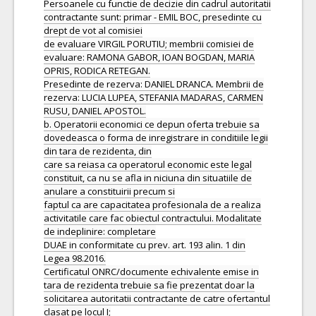
Persoanele cu functie de decizie din cadrul autoritatii
contractante sunt: primar - EMIL BOC, presedinte cu
drept de vot al comisiei
de evaluare VIRGIL PORUTIU; membrii comisiei de
evaluare: RAMONA GABOR, IOAN BOGDAN, MARIA
OPRIS, RODICA RETEGAN.
Presedinte de rezerva: DANIEL DRANCA. Membrii de
rezerva: LUCIA LUPEA, STEFANIA MADARAS, CARMEN
RUSU, DANIEL APOSTOL.
b. Operatorii economici ce depun oferta trebuie sa
dovedeasca o forma de inregistrare in conditiile legii
din tara de rezidenta, din
care sa reiasa ca operatorul economic este legal
constituit, ca nu se afla in niciuna din situatiile de
anulare a constituirii precum si
faptul ca are capacitatea profesionala de a realiza
activitatile care fac obiectul contractului. Modalitate
de indeplinire: completare
DUAE in conformitate cu prev. art. 193 alin. 1 din
Legea 98.2016.
Certificatul ONRC/documente echivalente emise in
tara de rezidenta trebuie sa fie prezentat doar la
solicitarea autoritatii contractante de catre ofertantul
clasat pe locul I;