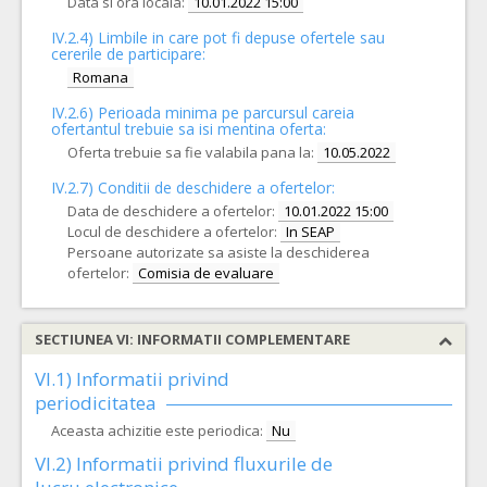
Data si ora locala:
10.01.2022 15:00
IV.2.4)
Limbile in care pot fi depuse ofertele sau
cererile de participare:
Romana
IV.2.6) Perioada minima pe parcursul careia
ofertantul trebuie sa isi mentina oferta:
Oferta trebuie sa fie valabila pana la:
10.05.2022
IV.2.7) Conditii de deschidere a ofertelor:
Data de deschidere a ofertelor:
10.01.2022 15:00
Locul de deschidere a ofertelor:
In SEAP
Persoane autorizate sa asiste la deschiderea
ofertelor:
Comisia de evaluare
SECTIUNEA VI: INFORMATII COMPLEMENTARE
VI.1) Informatii privind
periodicitatea
Aceasta achizitie este periodica:
Nu
VI.2) Informatii privind fluxurile de