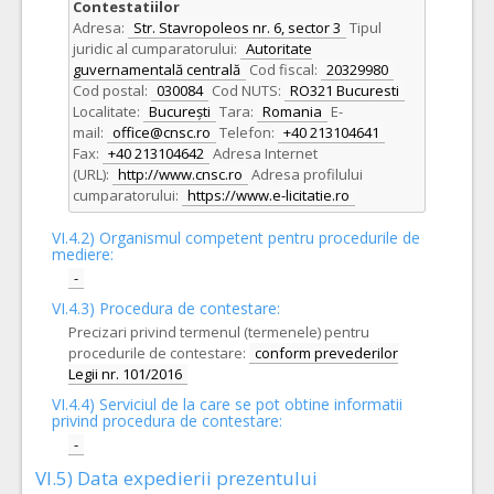
Contestatiilor
Adresa:
Str. Stavropoleos nr. 6, sector 3
Tipul
juridic al cumparatorului:
Autoritate
guvernamentală centrală
Cod fiscal:
20329980
Cod postal:
030084
Cod NUTS:
RO321 Bucuresti
Localitate:
București
Tara:
Romania
E-
mail:
office@cnsc.ro
Telefon:
+40 213104641
Fax:
+40 213104642
Adresa Internet
(URL):
http://www.cnsc.ro
Adresa profilului
cumparatorului:
https://www.e-licitatie.ro
VI.4.2) Organismul competent pentru procedurile de
mediere:
-
VI.4.3) Procedura de contestare:
Precizari privind termenul (termenele) pentru
procedurile de contestare:
conform prevederilor
Legii nr. 101/2016
VI.4.4) Serviciul de la care se pot obtine informatii
privind procedura de contestare:
-
VI.5) Data expedierii prezentului