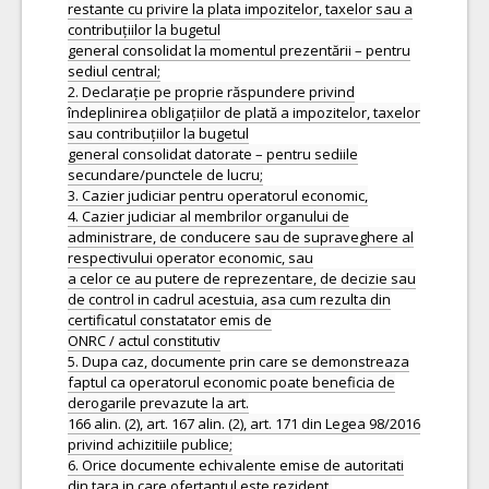
restante cu privire la plata impozitelor, taxelor sau a
contribuțiilor la bugetul
general consolidat la momentul prezentării – pentru
sediul central;
2. Declarație pe proprie răspundere privind
îndeplinirea obligațiilor de plată a impozitelor, taxelor
sau contribuțiilor la bugetul
general consolidat datorate – pentru sediile
secundare/punctele de lucru;
3. Cazier judiciar pentru operatorul economic,
4. Cazier judiciar al membrilor organului de
administrare, de conducere sau de supraveghere al
respectivului operator economic, sau
a celor ce au putere de reprezentare, de decizie sau
de control in cadrul acestuia, asa cum rezulta din
certificatul constatator emis de
ONRC / actul constitutiv
5. Dupa caz, documente prin care se demonstreaza
faptul ca operatorul economic poate beneficia de
derogarile prevazute la art.
166 alin. (2), art. 167 alin. (2), art. 171 din Legea 98/2016
privind achizitiile publice;
6. Orice documente echivalente emise de autoritati
din tara in care ofertantul este rezident.