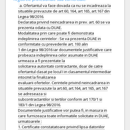
a. Ofertantul va face dovada ca nu se incadreaza la
situatiile prevazute de art 60, 164, art 165, art.167 din
Legea 98/2016.
Declaratia privind neincadrarea in prev. art. 60 se va
prezenta odata cu DUAE.
Modalitatea prin care poate fi demonstrata
indeplinirea cerintelor : Se va prezenta DUAE in
conformitate cu prevederile art. 193 alin
1 din Legea 98/2016 iar documentele justificative care
probeaza indeplinirea celor asumate in DUAE
urmeaza a fi prezentate la
solicitarea autoritatii contractante, doar de catre
ofertantul clasat pe locul I in clasamentul intermediar
intocmit la finalizarea
evaluarii ofertelor. Cerintele privind neincadrarea in
situatiile prevazute la art.60, art.164, art 165, art.167
se adreseaza si
subcontractantilor si tertilor conform art 170/1 si
183/1 din Legea 98/2016.
Documentele justificative vor putea fi, in masura in
care furnizeaza toate informatiile solicitate in DUAE,
urmatoarele :
1. Certificate constatatoare privind lipsa datoriilor