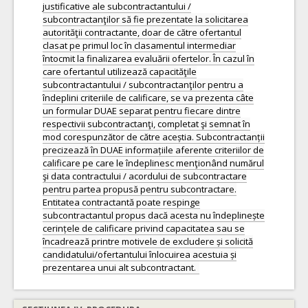
justificative ale subcontractantului /
subcontractanţilor să fie prezentate la solicitarea
autorităţii contractante, doar de către ofertantul
clasat pe primul loc în clasamentul intermediar
întocmit la finalizarea evaluării ofertelor. În cazul în
care ofertantul utilizează capacităţile
subcontractantului / subcontractanţilor pentru a
îndeplini criteriile de calificare, se va prezenta câte
un formular DUAE separat pentru fiecare dintre
respectivii subcontractanţi, completat şi semnat în
mod corespunzător de către aceștia. Subcontractanții
precizează în DUAE informațiile aferente criteriilor de
calificare pe care le îndeplinesc menţionând numărul
şi data contractului / acordului de subcontractare
pentru partea propusă pentru subcontractare.
Entitatea contractantă poate respinge
subcontractantul propus dacă acesta nu îndeplinește
cerințele de calificare privind capacitatea sau se
încadrează printre motivele de excludere și solicită
candidatului/ofertantului înlocuirea acestuia și