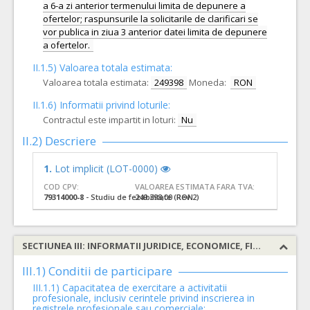
a 6-a zi anterior termenului limita de depunere a
ofertelor; raspunsurile la solicitarile de clarificari se
vor publica in ziua 3 anterior datei limita de depunere
a ofertelor.
II.1.5) Valoarea totala estimata:
Valoarea totala estimata:
249398
Moneda:
RON
II.1.6) Informatii privind loturile:
Contractul este impartit in loturi:
Nu
II.2) Descriere
1.
Lot implicit (LOT-0000)
COD CPV:
VALOAREA ESTIMATA FARA TVA:
79314000-8
- Studiu de fezabilitate (Rev.2)
249.398,00 RON
SECTIUNEA III: INFORMATII JURIDICE, ECONOMICE, FINANCIARE SI TEHNICE
III.1) Conditii de participare
III.1.1) Capacitatea de exercitare a activitatii
profesionale, inclusiv cerintele privind inscrierea in
registrele profesionale sau comerciale: