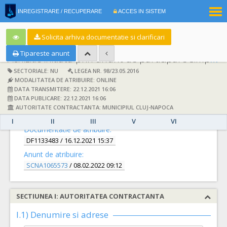
|
INREGISTRARE / RECUPERARE
ACCES IN SISTEM
RO
EN
Solicita arhiva documentatie si clarificari
Tipareste anunt
Achizitie initiata prin anunt de participare simplificat:
SECTORIALE: NU
LEGEA NR. 98/23.05.2016
MODALITATEA DE ATRIBUIRE: ONLINE
DATA TRANSMITERE: 22.12.2021 16:06
DATA PUBLICARE: 22.12.2021 16:06
AUTORITATE CONTRACTANTA: MUNICIPIUL CLUJ-NAPOCA
DETALII
I
II
III
V
VI
Documentatie de atribuire:
DF1133483
/ 16.12.2021 15:37
Anunt de atribuire:
SCNA1065573
/ 08.02.2022 09:12
SECTIUNEA I: AUTORITATEA CONTRACTANTA
I.1) Denumire si adrese