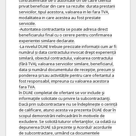
contrasemnate de o autoritate ori de catre clientul
privat beneficiar din care sa rezulte: durata prestarii
serviciilor, tipul acestora, valoarea in lei fara TVA,
modalitatea in care acestea au fost prestate
serviciile.
-Autoritatea contractanta se poate adresa direct
beneficiarului final cu o cerere pentru confirmarea
experientei similare declarate.
-La nivelul DUAE trebuie precizate informații cum ar fi:
numărul și data contractului invocat drept experiență
similară, obiectul contractului, valoarea contractului
(fără TVA), valoarea serviciilor similare, beneficiarul,
data și numărul documentului de recepție, precum și
ponderea și/sau activitățile pentru care ofertantul a
fost responsabil, impreuna cu valoarea acestora
fara TVA.
în DUAE completat de ofertant se vor include şi
informaţiile solicitate cu privire la subcontractanţi.
Dacă prin subcontractare nu se îndeplinește o cerință
de calificare, atunci acesta va prezenta DUAE doar în
scopul demonstrării neîncadrării în motivele de
excludere. Se solicită tuturor ofertanţilor, ca odată cu
depunerea DUAE să prezinte şi Acordul/ acordurile
de subcontractare, urmând ca documentele