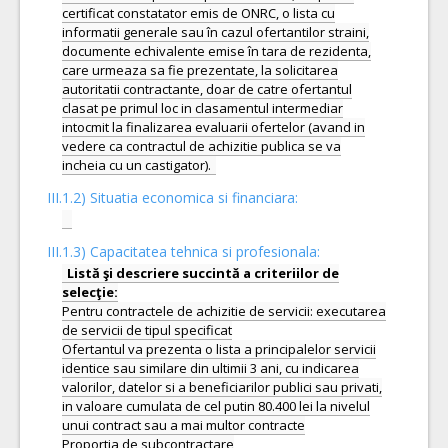
certificat constatator emis de ONRC, o lista cu
informatii generale sau în cazul ofertantilor straini,
documente echivalente emise în tara de rezidenta,
care urmeaza sa fie prezentate, la solicitarea
autoritatii contractante, doar de catre ofertantul
clasat pe primul loc in clasamentul intermediar
intocmit la finalizarea evaluarii ofertelor (avand in
vedere ca contractul de achizitie publica se va
III.1.2) Situatia economica si financiara:
III.1.3) Capacitatea tehnica si profesionala:
Listă şi descriere succintă a criteriilor de
Pentru contractele de achizitie de servicii: executarea
de servicii de tipul specificat
Ofertantul va prezenta o lista a principalelor servicii
identice sau similare din ultimii 3 ani, cu indicarea
valorilor, datelor si a beneficiarilor publici sau privati,
in valoare cumulata de cel putin 80.400 lei la nivelul
unui contract sau a mai multor contracte
Proportia de subcontractare