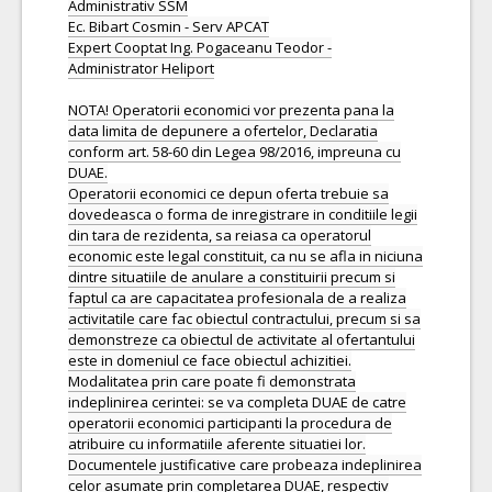
Administrativ SSM
Ec. Bibart Cosmin - Serv APCAT
Expert Cooptat Ing. Pogaceanu Teodor -
Administrator Heliport
NOTA! Operatorii economici vor prezenta pana la
data limita de depunere a ofertelor, Declaratia
conform art. 58-60 din Legea 98/2016, impreuna cu
DUAE.
Operatorii economici ce depun oferta trebuie sa
dovedeasca o forma de inregistrare in conditiile legii
din tara de rezidenta, sa reiasa ca operatorul
economic este legal constituit, ca nu se afla in niciuna
dintre situatiile de anulare a constituirii precum si
faptul ca are capacitatea profesionala de a realiza
activitatile care fac obiectul contractului, precum si sa
demonstreze ca obiectul de activitate al ofertantului
este in domeniul ce face obiectul achizitiei.
Modalitatea prin care poate fi demonstrata
indeplinirea cerintei: se va completa DUAE de catre
operatorii economici participanti la procedura de
atribuire cu informatiile aferente situatiei lor.
Documentele justificative care probeaza indeplinirea
celor asumate prin completarea DUAE, respectiv