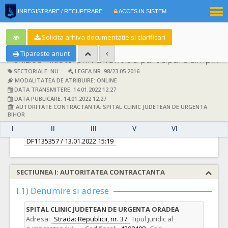
|
INREGISTRARE / RECUPERARE
ACCES IN SISTEM
RO
EN
Solicita arhiva documentatie si clarificari
Tipareste anunt
Achizitie initiata prin anunt de participare simplificat:
SECTORIALE: NU
LEGEA NR. 98/23.05.2016
MODALITATEA DE ATRIBUIRE: ONLINE
DATA TRANSMITERE: 14.01.2022 12:27
DATA PUBLICARE: 14.01.2022 12:27
AUTORITATE CONTRACTANTA: SPITAL CLINIC JUDETEAN DE URGENTA
DETALII
BIHOR
I
II
III
V
VI
Documentatie de atribuire:
DF1135357
/ 13.01.2022 15:19
SECTIUNEA I: AUTORITATEA CONTRACTANTA
I.1) Denumire si adrese
SPITAL CLINIC JUDETEAN DE URGENTA ORADEA
Adresa:
Strada: Republicii, nr. 37
Tipul juridic al