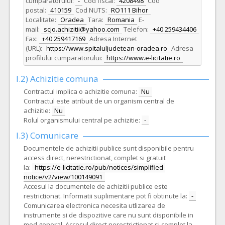
cumparatorului:
-
Cod fiscal:
4208498
Cod
postal:
410159
Cod NUTS:
RO111 Bihor
Localitate:
Oradea
Tara:
Romania
E-
mail:
scjo.achizitii@yahoo.com
Telefon:
+40 259434406
Fax:
+40 259417169
Adresa Internet
(URL):
https://www.spitaluljudetean-oradea.ro
Adresa
profilului cumparatorului:
https://www.e-licitatie.ro
I.2) Achizitie comuna
Contractul implica o achizitie comuna:
Nu
Contractul este atribuit de un organism central de
achizitie:
Nu
Rolul organismului central pe achizitie:
-
I.3) Comunicare
Documentele de achizitii publice sunt disponibile pentru
access direct, nerestrictionat, complet si gratuit
la:
https://e-licitatie.ro/pub/notices/simplified-
notice/v2/view/100149091
Accesul la documentele de achizitii publice este
restrictionat. Informatii suplimentare pot fi obtinute la:
-
Comunicarea electronica necesita utlizarea de
instrumente si de dispozitive care nu sunt disponibile in
mod general. Accesul direct nerestrictionat si complet la