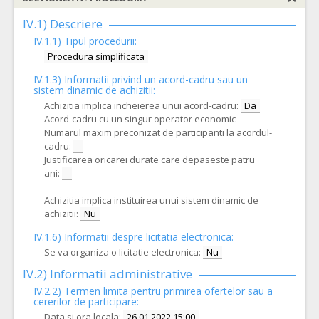
IV.1) Descriere
IV.1.1) Tipul procedurii:
Procedura simplificata
IV.1.3) Informatii privind un acord-cadru sau un
sistem dinamic de achizitii:
Achizitia implica incheierea unui acord-cadru:
Da
Acord-cadru cu un singur operator economic
Numarul maxim preconizat de participanti la acordul-
cadru:
-
Justificarea oricarei durate care depaseste patru
ani:
-
Achizitia implica instituirea unui sistem dinamic de
achizitii:
Nu
IV.1.6) Informatii despre licitatia electronica:
Se va organiza o licitatie electronica:
Nu
IV.2) Informatii administrative
IV.2.2) Termen limita pentru primirea ofertelor sau a
cererilor de participare:
Data si ora locala:
26.01.2022 15:00