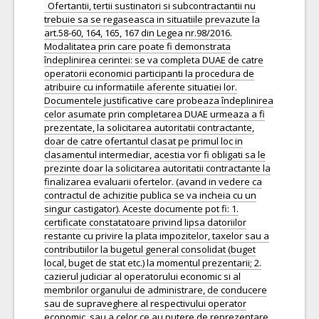
Ofertantii, tertii sustinatori si subcontractantii nu
trebuie sa se regaseasca in situatiile prevazute la
art.58-60, 164, 165, 167 din Legea nr.98/2016.
Modalitatea prin care poate fi demonstrata
îndeplinirea cerintei: se va completa DUAE de catre
operatorii economici participanti la procedura de
atribuire cu informatiile aferente situatiei lor.
Documentele justificative care probeaza îndeplinirea
celor asumate prin completarea DUAE urmeaza a fi
prezentate, la solicitarea autoritatii contractante,
doar de catre ofertantul clasat pe primul loc in
clasamentul intermediar, acestia vor fi obligati sa le
prezinte doar la solicitarea autoritatii contractante la
finalizarea evaluarii ofertelor. (avand in vedere ca
contractul de achizitie publica se va incheia cu un
singur castigator). Aceste documente pot fi: 1.
certificate constatatoare privind lipsa datoriilor
restante cu privire la plata impozitelor, taxelor sau a
contributiilor la bugetul general consolidat (buget
local, buget de stat etc.) la momentul prezentarii; 2.
cazierul judiciar al operatorului economic si al
membrilor organului de administrare, de conducere
sau de supraveghere al respectivului operator
economic, sau a celor ce au putere de reprezentare,