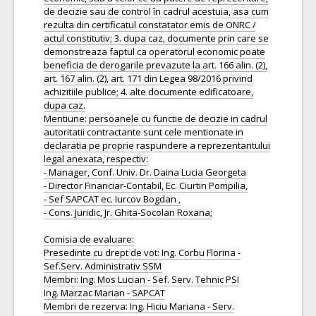
de decizie sau de control în cadrul acestuia, asa cum
rezulta din certificatul constatator emis de ONRC /
actul constitutiv; 3. dupa caz, documente prin care se
demonstreaza faptul ca operatorul economic poate
beneficia de derogarile prevazute la art. 166 alin. (2),
art. 167 alin. (2), art. 171 din Legea 98/2016 privind
achizitiile publice; 4. alte documente edificatoare,
dupa caz.
Mentiune: persoanele cu functie de decizie in cadrul
autoritatii contractante sunt cele mentionate in
declaratia pe proprie raspundere a reprezentantului
legal anexata, respectiv:
- Manager, Conf. Univ. Dr. Daina Lucia Georgeta
- Director Financiar-Contabil, Ec. Ciurtin Pompilia,
- Sef SAPCAT ec. Iurcov Bogdan ,
- Cons. Juridic, Jr. Ghita-Socolan Roxana;
Comisia de evaluare:
Presedinte cu drept de vot: Ing. Corbu Florina -
Sef.Serv. Administrativ SSM
Membri: Ing. Mos Lucian - Sef. Serv. Tehnic PSI
Ing. Marzac Marian - SAPCAT
Membri de rezerva: Ing. Hiciu Mariana - Serv.