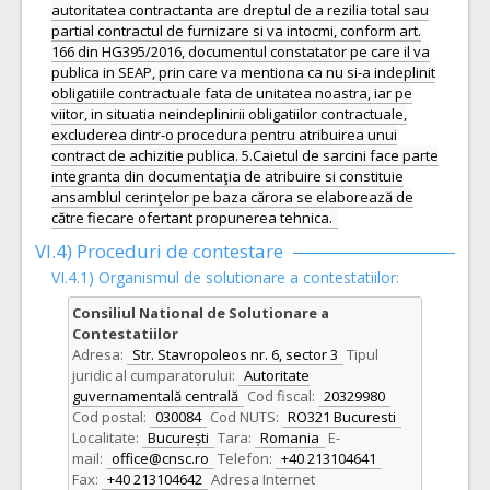
autoritatea contractanta are dreptul de a rezilia total sau
partial contractul de furnizare si va intocmi, conform art.
166 din HG395/2016, documentul constatator pe care il va
publica in SEAP, prin care va mentiona ca nu si-a indeplinit
obligatiile contractuale fata de unitatea noastra, iar pe
viitor, in situatia neindeplinirii obligatiilor contractuale,
excluderea dintr-o procedura pentru atribuirea unui
contract de achizitie publica. 5.Caietul de sarcini face parte
integranta din documentaţia de atribuire si constituie
ansamblul cerinţelor pe baza cărora se elaborează de
către fiecare ofertant propunerea tehnica.
VI.4) Proceduri de contestare
VI.4.1) Organismul de solutionare a contestatiilor:
Consiliul National de Solutionare a
Contestatiilor
Adresa:
Str. Stavropoleos nr. 6, sector 3
Tipul
juridic al cumparatorului:
Autoritate
guvernamentală centrală
Cod fiscal:
20329980
Cod postal:
030084
Cod NUTS:
RO321 Bucuresti
Localitate:
București
Tara:
Romania
E-
mail:
office@cnsc.ro
Telefon:
+40 213104641
Fax:
+40 213104642
Adresa Internet