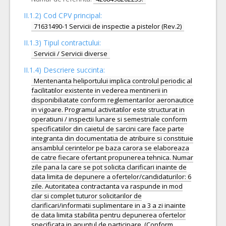
II.1.2) Cod CPV principal:
71631490-1 Servicii de inspectie a pistelor (Rev.2)
II.1.3) Tipul contractului:
Servicii / Servicii diverse
II.1.4) Descriere succinta:
Mentenanta heliportului implica controlul periodic al
facilitatilor existente in vederea mentinerii in
disponibiliatate conform reglementarilor aeronautice
in vigoare. Programul activitatilor este structurat in
operatiuni / inspectii lunare si semestriale conform
specificatiilor din caietul de sarcini care face parte
integranta din documentatia de atribuire si constituie
ansamblul cerintelor pe baza carora se elaboreaza
de catre fiecare ofertant propunerea tehnica. Numar
zile pana la care se pot solicita clarificari inainte de
data limita de depunere a ofertelor/candidaturilor: 6
zile. Autoritatea contractanta va raspunde in mod
clar si complet tuturor solicitarilor de
clarificari/informatii suplimentare in a 3 a zi inainte
de data limita stabilita pentru depunerea ofertelor
specificata in anuntul de participare. (Conform