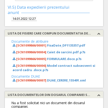
VI.5) Data expedierii prezentului
anunt
14.01.2022 12:27
LISTA DE FISIERE CARE COMPUN DOCUMENTATIA DE ATRIBUIRE
Documente de atribuire
[SCN1099866/00001]
FisaDate_DF1135357.pdf
[SCN1099866/00004]
Caiet de sarcini.pdf.p7s
[SCN1099866/00005]
FORMULARE.docx.p7s
[SCN1099866/00006]
Model contract subsecvent si
acord cadru .docx.p7s
Documente DUAE
[SCN1099866/00007]
DUAE_CERERE_155491.xml
LISTA DOCUMENTELOR DIN DOSARUL COMPANIEI SOLICITATE
Nu a fost solicitat nici un document din dosarul
companiei.