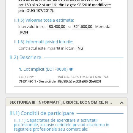
art.160 alin.2 si art.161 din Legea 98/2016 modificate
prin OUG 107/2017).
II.1.5) Valoarea totala estimata:
Intervalul intre :
80.400,00
si
321.600,00
Moneda:
RON
II.1.6) Informatii privind loturile:
Contractul este impartit in loturi:
Nu
II.2) Descriere
1.
Lot implicit (LOT-0000)
COD CPV:
VALOAREA ESTIMATA FARA TVA:
71631490-1
- Servicii de inspectie a pistelor (Rev.2)
80.400,00 - 321.600,00 RON
SECTIUNEA III: INFORMATII JURIDICE, ECONOMICE, FINANCIARE SI TEHNICE
III.1) Conditii de participare
III.1.1) Capacitatea de exercitare a activitatii
profesionale, inclusiv cerintele privind inscrierea in
registrele profesionale sau comerciale: