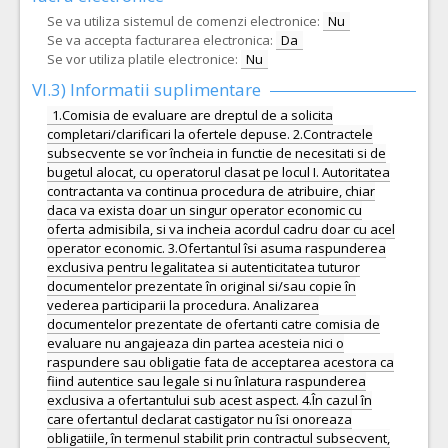
Se va utiliza sistemul de comenzi electronice:
Nu
Se va accepta facturarea electronica:
Da
Se vor utiliza platile electronice:
Nu
VI.3) Informatii suplimentare
1.Comisia de evaluare are dreptul de a solicita
completari/clarificari la ofertele depuse. 2.Contractele
subsecvente se vor încheia in functie de necesitati si de
bugetul alocat, cu operatorul clasat pe locul I. Autoritatea
contractanta va continua procedura de atribuire, chiar
daca va exista doar un singur operator economic cu
oferta admisibila, si va incheia acordul cadru doar cu acel
operator economic. 3.Ofertantul îsi asuma raspunderea
exclusiva pentru legalitatea si autenticitatea tuturor
documentelor prezentate în original si/sau copie în
vederea participarii la procedura. Analizarea
documentelor prezentate de ofertanti catre comisia de
evaluare nu angajeaza din partea acesteia nici o
raspundere sau obligatie fata de acceptarea acestora ca
fiind autentice sau legale si nu înlatura raspunderea
exclusiva a ofertantului sub acest aspect. 4.În cazul în
care ofertantul declarat castigator nu îsi onoreaza
obligatiile, în termenul stabilit prin contractul subsecvent,