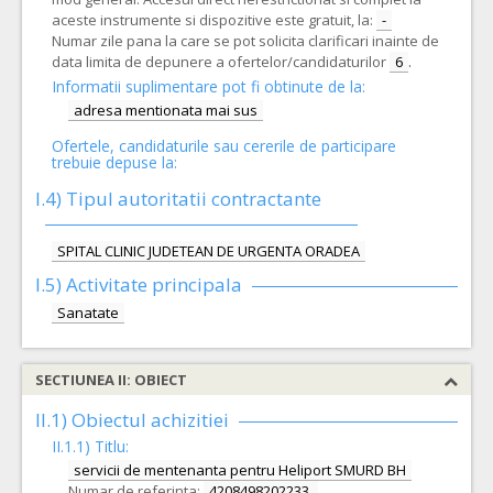
aceste instrumente si dispozitive este gratuit, la:
-
Numar zile pana la care se pot solicita clarificari inainte de
data limita de depunere a ofertelor/candidaturilor
6
.
Informatii suplimentare pot fi obtinute de la:
adresa mentionata mai sus
Ofertele, candidaturile sau cererile de participare
trebuie depuse la:
I.4) Tipul autoritatii contractante
SPITAL CLINIC JUDETEAN DE URGENTA ORADEA
I.5)
Activitate principala
Sanatate
SECTIUNEA II: OBIECT
II.1) Obiectul achizitiei
II.1.1) Titlu:
servicii de mentenanta pentru Heliport SMURD BH
Numar de referinta:
4208498202233.