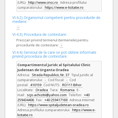
(URL):
http://www.cnsc.ro
Adresa profilului
cumparatorului:
https://www.e-licitatie.ro
VI.4.2) Organismul competent pentru procedurile de
mediere:
-
VI.4.3) Procedura de contestare:
Precizari privind termenul (termenele) pentru
procedurile de contestare:
-
VI.4.4) Serviciul de la care se pot obtine informatii
privind procedura de contestare:
Compartimentul juridc al Spitalului Clinic
Judetean de Urgenta Oradea
Adresa:
Strada Republicii, Nr. 37
Tipul juridic al
cumparatorului:
-
Cod fiscal:
-
Cod
postal:
410159
Cod NUTS:
RO111 Bihor
Localitate:
Oradea
Tara:
Romania
E-
mail:
scjo.achizitii@yahoo.com
Telefon:
+40
259434406
Fax:
+40 259417169
Adresa Internet
(URL):
https://www.spitaljudetean-oradea.ro
Adresa profilului cumparatorului:
https://www.e-
licitatie.ro