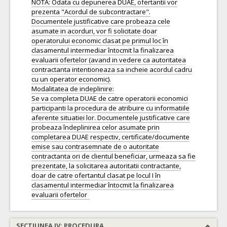
NOTA: Odata cu depunerea DUAE, ofertantii vor
prezenta "Acordul de subcontractare".
Documentele justificative care probeaza cele
asumate in acorduri, vor fi solicitate doar
operatorului economic clasat pe primul loc în
clasamentul intermediar întocmit la finalizarea
evaluarii ofertelor (avand in vedere ca autoritatea
contractanta intentioneaza sa incheie acordul cadru
cu un operator economic).
Modalitatea de indeplinire:
Se va completa DUAE de catre operatorii economici
participanti la procedura de atribuire cu informatiile
aferente situatiei lor. Documentele justificative care
probeaza îndeplinirea celor asumate prin
completarea DUAE respectiv, certificate/documente
emise sau contrasemnate de o autoritate
contractanta ori de clientul beneficiar, urmeaza sa fie
prezentate, la solicitarea autoritatii contractante,
doar de catre ofertantul clasat pe locul I în
clasamentul intermediar întocmit la finalizarea
SECTIUNEA IV: PROCEDURA