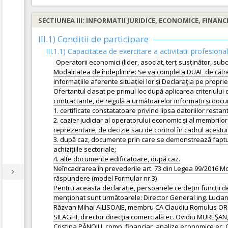
SECTIUNEA III: INFORMATII JURIDICE, ECONOMICE, FINANC
III.1) Conditii de participare
III.1.1) Capacitatea de exercitare a activitatii profesiona
Operatorii economici (lider, asociat, terț susținător, subc
Modalitatea de îndeplinire: Se va completa DUAE de către o
informațiile aferente situației lor și Declaraţia pe propr
Ofertantul clasat pe primul loc după aplicarea criteriului 
contractante, de regulă a următoarelor informații și doc
1. certificate constatatoare privind lipsa datoriilor restan
2. cazier judiciar al operatorului economic și al membri
reprezentare, de decizie sau de control în cadrul acestuia
3. după caz, documente prin care se demonstrează faptul ca
achizițiile sectoriale;
4. alte documente edificatoare, după caz.
Neîncadrarea în prevederile art. 73 din Legea 99/2016 Mo
răspundere (model Formular nr.3)
Pentru aceasta declarație, persoanele ce dețin funcții de 
menționat sunt următoarele: Director General ing. Lu
Răzvan Mihai AILISOAIE, membru CA Claudiu Romulus ORO
SILAGHI, director direcţia comercială ec. Ovidiu MUREŞAN, 
Cristina PĂNOIU, comp. financiar, analize economice ec. 