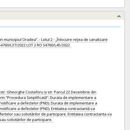
in municipiul Oradea”. - Lotul 2 - „Înlocuire reţea de canalizare
54760/L37/2022 LOT 2 RO 54760/L45/2022
pe str. Gheorghe Costaforu și str. Parcul 22 Decembrie din
 prin “Procedura Simplificată”: Durata de implementare a
e notificare a defectelor (PND). Durata de implementare a
 notificare a defectelor (PND). Entitatea contractantă va
ofertelor sau solicitărilor de participare. Entitatea contractanta va
sau solicitărilor de participare.