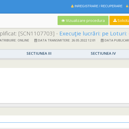
INREGISTRARE / RECUPERARE
Vizualizare procedura
Solicit
lificat:
[SCN1107703] -
Execuţie lucrări: pe Loturi: - Lotul 1 - „Înlocuire reţea de canalizare pluvială pe str. Gheorghe Costaforu și
TRIBUIRE: ONLINE
DATA TRANSMITERE: 26.05.2022 12:01
DATA PUBLICARE:
SECTIUNEA III
SECTIUNEA IV