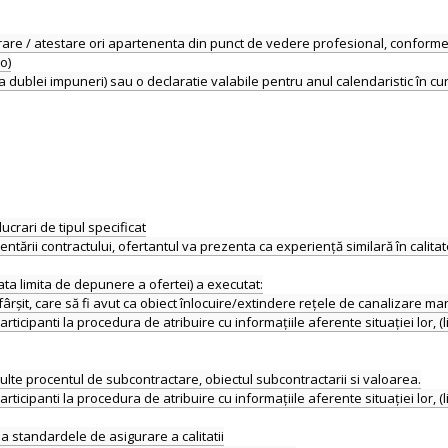
re / atestare ori apartenenta din punct de vedere profesional, conforme le
o)
ucrari de tipul specificat
ării contractului, ofertantul va prezenta ca experiență similară în calita
data limita de depunere a ofertei) a executat:
fârșit, care să fi avut ca obiect înlocuire/extindere rețele de canalizare man
icipanti la procedura de atribuire cu informațiile aferente situației lor, (li
lte procentul de subcontractare, obiectul subcontractarii si valoarea.
icipanti la procedura de atribuire cu informațiile aferente situației lor, (li
a standardele de asigurare a calitatii