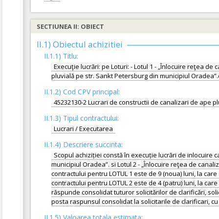
SECTIUNEA II: OBIECT
II.1) Obiectul achizitiei
II.1.1) Titlu:
Execuţie lucrări: pe Loturi: - Lotul 1 - „Înlocuire reţea d
pluvială pe str. Sankt Petersburg din municipiul Oradea”.
II.1.2) Cod CPV principal:
45232130-2 Lucrari de constructii de canalizari de ape pl
II.1.3) Tipul contractului:
Lucrari / Executarea
II.1.4) Descriere succinta:
Scopul achiziției constă în execuție lucrări de inlocuire 
municipiul Oradea”. si Lotul 2 - „Înlocuire reţea de cana
contractului pentru LOTUL 1 este de 9 (noua) luni, la car
contractului pentru LOTUL 2 este de 4 (patru) luni, la car
răspunde consolidat tuturor solicitărilor de clarificări, so
posta raspunsul consolidat la solicitarile de clarificari, cu
II.1.5) Valoarea totala estimata: