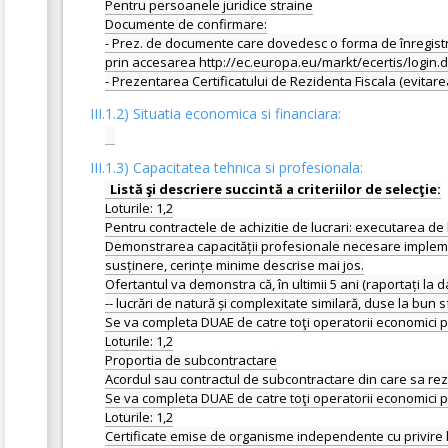
Pentru persoanele juridice straine
Documente de confirmare:
- Prez. de documente care dovedesc o forma de înregistra
prin accesarea http://ec.europa.eu/markt/ecertis/login.d
III.1.2) Situatia economica si financiara:
III.1.3) Capacitatea tehnica si profesionala:
Loturile: 1,2
Pentru contractele de achizitie de lucrari: executarea de l
Demonstrarea capacității profesionale necesare implement
susținere, cerințe minime descrise mai jos.
Ofertantul va demonstra că, în ultimii 5 ani (raportați la 
-- lucrări de natură și complexitate similară, duse la bun s
Se va completa DUAE de catre toţi operatorii economici part
Loturile: 1,2
Proportia de subcontractare
Acordul sau contractul de subcontractare din care sa rezu
Se va completa DUAE de catre toţi operatorii economici part
Loturile: 1,2
Certificate emise de organisme independente cu privire l