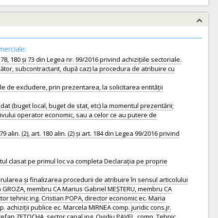
merciale:
8, 180 și 73 din Legea nr. 99/2016 privind achizițiile sectoriale.
inător, subcontractant, după caz) la procedura de atribuire cu
le de excludere, prin prezentarea, la solicitarea entității
lidat (buget local, buget de stat, etc) la momentul prezentării;
ivului operator economic, sau a celor ce au putere de
. (2), art. 180 alin. (2) și art. 184 din Legea 99/2016 privind
ul clasat pe primul loc va completa Declarația pe proprie
ularea și finalizarea procedurii de atribuire în sensul articolului
Dan GROZA, membru CA Marius Gabriel MEȘTERU, membru CA
tehnic ing. Cristian POPA, director economic ec. Maria
. achiziții publice ec. Marcela MIRNEA comp. juridic cons.jr.
Ștefan ZETOCHA, sector canal ing. Ovidiu PAVEL, comp. Tehnic