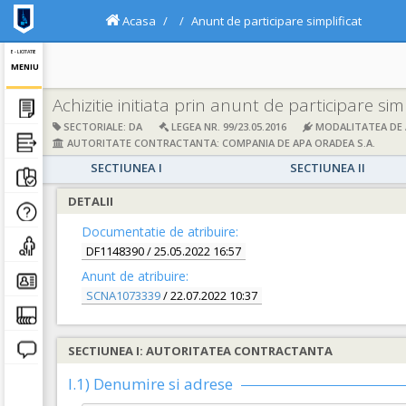
Acasa
Anunt de participare simplificat
E - LICITATIE
MENIU
Achizitie initiata prin anunt de participare simp
SECTORIALE: DA
LEGEA NR. 99/23.05.2016
MODALITATEA DE A
AUTORITATE CONTRACTANTA: COMPANIA DE APA ORADEA S.A.
SECTIUNEA I
SECTIUNEA II
DETALII
Documentatie de atribuire:
DF1148390
/ 25.05.2022 16:57
Anunt de atribuire:
SCNA1073339
/ 22.07.2022 10:37
SECTIUNEA I: AUTORITATEA CONTRACTANTA
I.1) Denumire si adrese