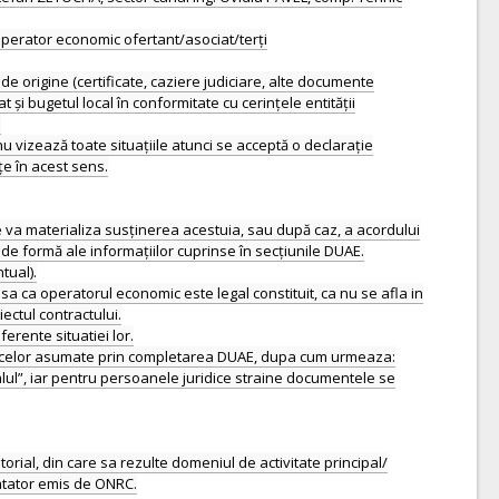
operator economic ofertant/asociat/terți
 de origine (certificate, caziere judiciare, alte documente
t și bugetul local în conformitate cu cerințele entității
.
u vizează toate situațiile atunci se acceptă o declarație
țe în acest sens.
 va materializa susținerea acestuia, sau după caz, a acordului
de formă ale informațiilor cuprinse în secțiunile DUAE.
tual).
sa ca operatorul economic este legal constituit, ca nu se afla in
iectul contractului.
erente situatiei lor.
irea celor asumate prin completarea DUAE, dupa cum urmeaza:
lul”, iar pentru persoanele juridice straine documentele se
rial, din care sa rezulte domeniul de activitate principal/
tatator emis de ONRC.