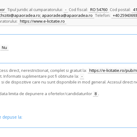
hor
Tipul juridic al cumparatorului:
-
Cod fiscal:
RO 54760
Cod postal:
4
 achizitii@apaoradea.ro; apaoradea@apaoradea.ro
Telefon:
+40 2594369
ratorului:
https://www.e-licitatie.ro
Nu
ss direct, nerestrictionat, complet si gratuit la:
https://e-licitatie.ro/pub
. Informatii suplimentare pot fi obtinute la:
-
i de dispozitive care nu sunt disponibile in mod general. Accesul direct ne
e data limita de depunere a ofertelor/candidaturilor
8
.
e depuse la: