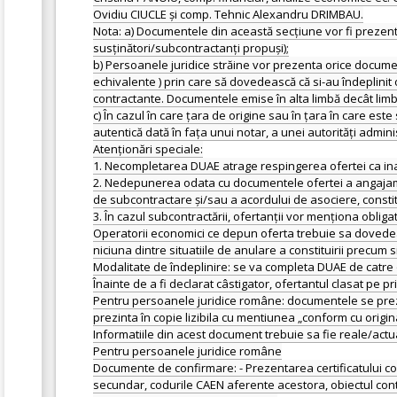
Ovidiu CIUCLE și comp. Tehnic Alexandru DRIMBAU.
Nota: a) Documentele din această secțiune vor fi prezent
susținători/subcontractanți propuși);
b) Persoanele juridice străine vor prezenta orice document 
echivalente ) prin care să dovedească că si-au îndeplinit ob
contractante. Documentele emise în alta limbă decât limb
c) În cazul în care țara de origine sau în țara în care es
autentică dată în fața unui notar, a unei autorități admi
Atenționări speciale:
1. Necompletarea DUAE atrage respingerea ofertei ca ina
2. Nedepunerea odata cu documentele ofertei a angajament
de subcontractare și/sau a acordului de asociere, constit
3. În cazul subcontractării, ofertanții vor menționa obliga
Operatorii economici ce depun oferta trebuie sa dovedeasc
niciuna dintre situatiile de anulare a constituirii precum s
Modalitate de îndeplinire: se va completa DUAE de catre op
Înainte de a fi declarat câstigator, ofertantul clasat p
Pentru persoanele juridice române: documentele se prezin
prezinta în copie lizibila cu mentiunea „conform cu origina
Informatiile din acest document trebuie sa fie reale/actu
Pentru persoanele juridice române
Documente de confirmare: - Prezentarea certificatului cons
secundar, codurile CAEN aferente acestora, obiectul cont