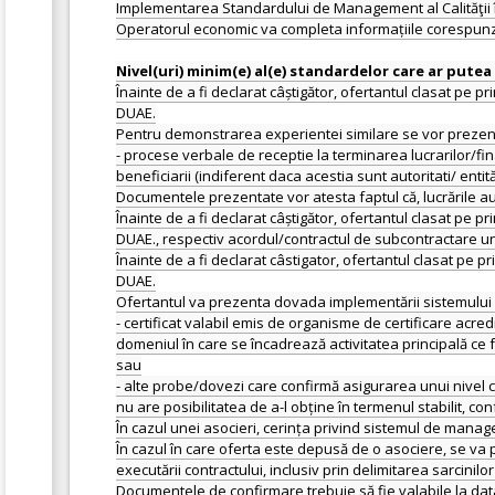
Implementarea Standardului de Management al Calităţii î
Operatorul economic va completa informațiile corespunzăto
Înainte de a fi declarat câștigător, ofertantul clasat pe
DUAE.
Pentru demonstrarea experientei similare se vor prezenta
- procese verbale de receptie la terminarea lucrarilor/f
beneficiarii (indiferent daca acestia sunt autoritati/ entită
Documentele prezentate vor atesta faptul că, lucrările au
Înainte de a fi declarat câștigător, ofertantul clasat pe
DUAE., respectiv acordul/contractul de subcontractare un
Înainte de a fi declarat câstigator, ofertantul clasat pe
DUAE.
Ofertantul va prezenta dovada implementării sistemului
- certificat valabil emis de organisme de certificare acre
domeniul în care se încadrează activitatea principală ce f
sau
- alte probe/dovezi care confirmă asigurarea unui nivel cor
nu are posibilitatea de a-l obține în termenul stabilit, con
În cazul unei asocieri, cerința privind sistemul de manage
În cazul în care oferta este depusă de o asociere, se va pr
executării contractului, inclusiv prin delimitarea sarcinil