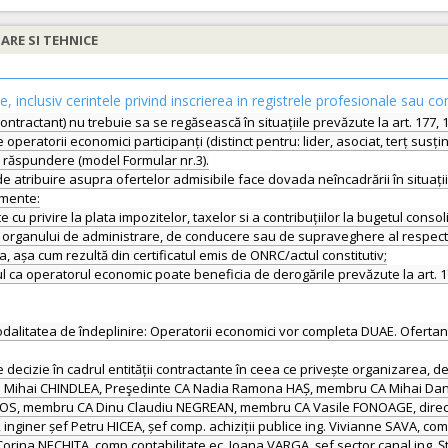
IARE SI TEHNICE
le, inclusiv cerintele privind inscrierea in registrele profesionale sau co
ontractant) nu trebuie sa se regăsească în situațiile prevăzute la art. 177, 17
peratorii economici participanți (distinct pentru: lider, asociat, terț susț
ie răspundere (model Formular nr.3).
de atribuire asupra ofertelor admisibile face dovada neîncadrării în situații
umente:
te cu privire la plata impozitelor, taxelor si a contribuțiilor la bugetul conso
lor organului de administrare, de conducere sau de supraveghere al respect
, așa cum rezultă din certificatul emis de ONRC/actul constitutiv;
 operatorul economic poate beneficia de derogările prevăzute la art. 179 alin
dalitatea de îndeplinire: Operatorii economici vor completa DUAE. Ofertant
decizie în cadrul entității contractante în ceea ce privește organizarea, der
cian Mihai CHINDLEA, Preşedinte CA Nadia Ramona HAȘ, membru CA Mihai 
S, membru CA Dinu Claudiu NEGREAN, membru CA Vasile FONOAGE, director 
inginer șef Petru HICEA, șef comp. achiziții publice ing. Vivianne SAVA, comp
Corina NECHITA, comp.contabilitate ec. Ioana VARGA, șef sector canal ing. 