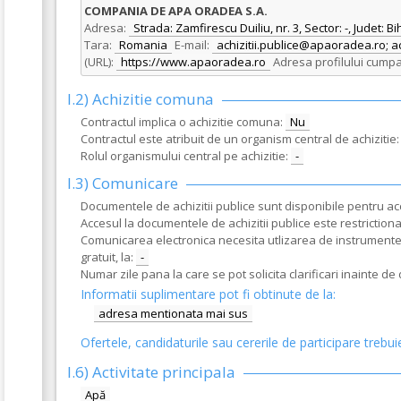
COMPANIA DE APA ORADEA S.A.
Adresa:
Strada: Zamfirescu Duiliu, nr. 3, Sector: -, Judet: Bi
Tara:
Romania
E-mail:
achizitii.publice@apaoradea.ro;
(URL):
https://www.apaoradea.ro
Adresa profilului cumpa
I.2) Achizitie comuna
Contractul implica o achizitie comuna:
Nu
Contractul este atribuit de un organism central de achizitie:
Rolul organismului central pe achizitie:
-
I.3) Comunicare
Documentele de achizitii publice sunt disponibile pentru acce
Accesul la documentele de achizitii publice este restrictionat
Comunicarea electronica necesita utlizarea de instrumente s
gratuit, la:
-
Numar zile pana la care se pot solicita clarificari inainte d
Informatii suplimentare pot fi obtinute de la:
adresa mentionata mai sus
Ofertele, candidaturile sau cererile de participare trebui
I.6)
Activitate principala
Apă