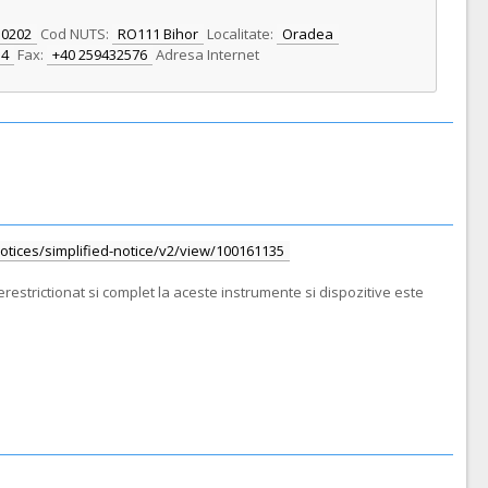
10202
Cod NUTS:
RO111 Bihor
Localitate:
Oradea
34
Fax:
+40 259432576
Adresa Internet
/notices/simplified-notice/v2/view/100161135
restrictionat si complet la aceste instrumente si dispozitive este