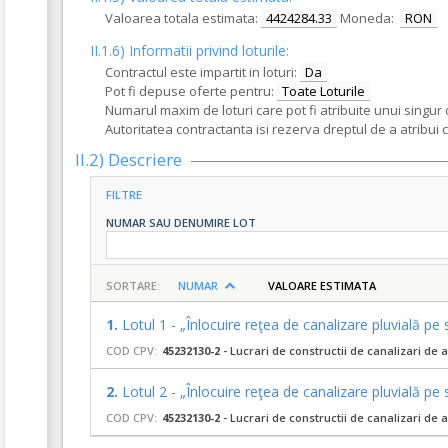
Valoarea totala estimata:
4424284.33
Moneda:
RON
II.1.6) Informatii privind loturile:
Contractul este impartit in loturi:
Da
Pot fi depuse oferte pentru:
Toate Loturile
Numarul maxim de loturi care pot fi atribuite unui singur 
Autoritatea contractanta isi rezerva dreptul de a atribui 
II.2) Descriere
FILTRE
NUMAR SAU DENUMIRE LOT
SORTARE:
NUMAR
VALOARE ESTIMATA
1.
Lotul 1 - „Înlocuire reţea de canalizare pluvială 
COD CPV:
45232130-2
- Lucrari de constructii de canalizari de a
2.
Lotul 2 - „Înlocuire reţea de canalizare pluvială p
COD CPV:
45232130-2
- Lucrari de constructii de canalizari de a