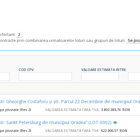
ofertant:
2
contracte prin combinarea urmatoarelor loturi sau grupuri de loturi:
Se poa
COD CPV
VALOARE ESTIMATA INTRE:
pe str. Gheorghe Costaforu și str. Parcul 22 Decembrie din municipiul 
pe pluviale (Rev.2)
VALOAREA ESTIMATA FARA TVA:
3.802.283,76 RON
e str. Sankt Petersburg din municipiul Oradea” (LOT-0002)
pe pluviale (Rev.2)
VALOAREA ESTIMATA FARA TVA:
622.000,57 RON