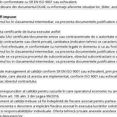
n conformitate cu SR EN ISO 9001 sau echivalent.
are din documentul DUAE cu informaţii aferente situației lor, (lider, asoci
 primul loc în clasamentul intermediar, va prezenta documentele justificati
 certificarile de buna executie astfel:
inala SAU certificate/documente emise sau contrasemnate de o autoritate or
ţi contractante sau clienti privati), cantitatea (indicatori tehnici ce caracteri
 fost efectuate, in conformitate cu normele legale in domeniu si ca au fost
 primul loc în clasamentul intermediar, va prezenta documentele justificati
de se va preciza procentul de subcontractare, obiectul subcontractarii si 
 primul loc in clasamentul intermediar, va prezenta documentele justificat
 de management al calității conform SR EN ISO 9001 sau echivalent, prin 
ditate, care atestă că acesta are implementat, conform ISO 9001 sau echivale
ac obiectul contractului.
espunzător al calității pentru cazurile în care operatorul economic nu are ac
form art. 195 alin. 3 din Legea 99/2016.
ment al calității trebuie să fie îndeplinită de fiecare asociat pentru parte
ezenta o descriere a implicării fiecărui asociat în execuția lucrărilor solic
or si responsabilităților individuale. Oferta tehnică și toate anexele acestei