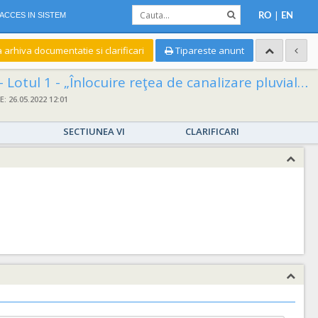
|
ACCES IN SISTEM
RO
EN
a arhiva documentatie si clarificari
Tipareste anunt
 str. Parcul 22 Decembrie din municipiul Oradea”. - Lotul 2 - „Înlocuire reţea de canalizare pluvială pe str. Sankt Petersburg din municipiul Oradea”.desfășurată prin “Procedura Simplificată”:
 26.05.2022 12:01
SECTIUNEA VI
CLARIFICARI