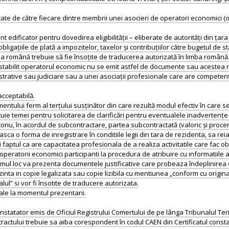
ate de către fiecare dintre membrii unei asocieri de operatori economici (
edificator pentru dovedirea eligibilității – eliberate de autorități din țara
ligațiile de plată a impozitelor, taxelor și contribuțiilor către bugetul de sta
a română trebuie să fie însoțite de traducerea autorizată în limba română
te stabilit operatorul economic nu se emit astfel de documente sau acestea n
nistrative sau judiciare sau a unei asociații profesionale care are competen
cceptabilă.
ului ferm al terțului susținător din care rezultă modul efectiv în care se
uie temei pentru solicitarea de clarificări pentru eventualele inadvertențe 
toriu, în acordul de subcontractare, partea subcontractată (valoric și procen
a o forma de inregistrare în conditiile legii din tara de rezidenta, sa reia
i faptul ca are capacitatea profesionala de a realiza activitatile care fac ob
eratorii economici participanti la procedura de atribuire cu informatiile af
e primul loc va prezenta documentele justificative care probeaza îndeplin
ta in copie legalizata sau copie lizibila cu mentiunea „conform cu origina
lul” si vor fi însotite de traducere autorizata.
ale la momentul prezentarii.
tatator emis de Oficiul Registrului Comertului de pe lânga Tribunalul Terito
ractului trebuie sa aiba corespondent în codul CAEN din Certificatul cons