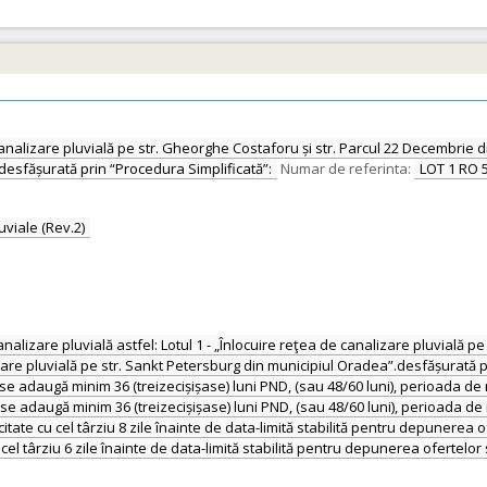
e canalizare pluvială pe str. Gheorghe Costaforu și str. Parcul 22 Decembrie d
desfășurată prin “Procedura Simplificată”:
Numar de referinta:
LOT 1 RO 
uviale (Rev.2)
canalizare pluvială astfel: Lotul 1 - „Înlocuire reţea de canalizare pluvială 
lizare pluvială pe str. Sankt Petersburg din municipiul Oradea”.desfășurată
e se adaugă minim 36 (treizecișișase) luni PND, (sau 48/60 luni), perioada d
e se adaugă minim 36 (treizecișișase) luni PND, (sau 48/60 luni), perioada de
licitate cu cel târziu 8 zile înainte de data-limită stabilită pentru depunerea 
 cel târziu 6 zile înainte de data-limită stabilită pentru depunerea ofertelor 