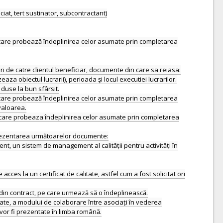
at, tert sustinator, subcontractant)
ve care probează îndeplinirea celor asumate prin completarea
i de catre clientul beneficiar, documente din care sa reiasa:
zeaza obiectul lucrarii), perioada şi locul executiei lucrarilor.
 duse la bun sfârsit.
ve care probează îndeplinirea celor asumate prin completarea
valoarea.
ive care probeaza îndeplinirea celor asumate prin completarea
prezentarea următoarelor documente:
nt, un sistem de management al calității pentru activități în
ces la un certificat de calitate, astfel cum a fost solicitat ori
a din contract, pe care urmează să o îndeplinească.
itate, a modului de colaborare între asociați în vederea
a vor fi prezentate în limba română.