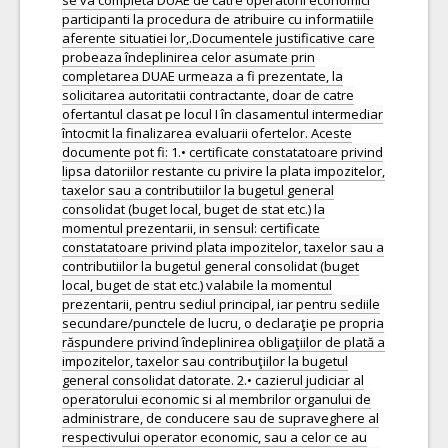
se va completa DUAE de catre operatorii economici
participanti la procedura de atribuire cu informatiile
aferente situatiei lor,.Documentele justificative care
probeaza îndeplinirea celor asumate prin
completarea DUAE urmeaza a fi prezentate, la
solicitarea autoritatii contractante, doar de catre
ofertantul clasat pe locul I în clasamentul intermediar
întocmit la finalizarea evaluarii ofertelor. Aceste
documente pot fi: 1.• certificate constatatoare privind
lipsa datoriilor restante cu privire la plata impozitelor,
taxelor sau a contributiilor la bugetul general
consolidat (buget local, buget de stat etc.) la
momentul prezentarii, in sensul: certificate
constatatoare privind plata impozitelor, taxelor sau a
contributiilor la bugetul general consolidat (buget
local, buget de stat etc.) valabile la momentul
prezentarii, pentru sediul principal, iar pentru sediile
secundare/punctele de lucru, o declaraţie pe propria
răspundere privind îndeplinirea obligaţiilor de plată a
impozitelor, taxelor sau contribuţiilor la bugetul
general consolidat datorate. 2.• cazierul judiciar al
operatorului economic si al membrilor organului de
administrare, de conducere sau de supraveghere al
respectivului operator economic, sau a celor ce au