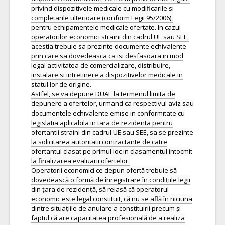
privind dispozitivele medicale cu modificarile si
completarile ulterioare (conform Legii 95/2006),
pentru echipamentele medicale ofertate. In cazul
operatorilor economici straini din cadrul UE sau SEE,
acestia trebuie sa prezinte documente echivalente
prin care sa dovedeasca ca isi desfasoara in mod
legal activitatea de comercializare, distribuire,
instalare si intretinere a dispozitivelor medicale in
statul lor de origine.
Astfel, se va depune DUAE la termenul limita de
depunere a ofertelor, urmand ca respectivul aviz sau
documentele echivalente emise in conformitate cu
legislatia aplicabila in tara de rezidenta pentru
ofertantii straini din cadrul UE sau SEE, sa se prezinte
la solicitarea autoritatii contractante de catre
ofertantul clasat pe primul loc in clasamentul intocmit
la finalizarea evaluarii ofertelor.
Operatorii economici ce depun ofertă trebuie să
dovedească o formă de înregistrare în condițiile legii
din țara de rezidență, să reiasă că operatorul
economic este legal constituit, că nu se află în niciuna
dintre situațiile de anulare a constituirii precum și
faptul că are capacitatea profesională de a realiza