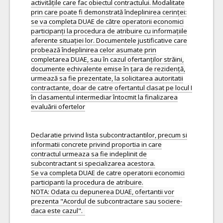
activitățile care fac obiectul contractului. Modalitate
prin care poate fi demonstrată îndeplinirea cerinței:
se va completa DUAE de către operatorii economici
participanți la procedura de atribuire cu informațiile
aferente situației lor. Documentele justificative care
probează îndeplinirea celor asumate prin
completarea DUAE, sau în cazul ofertanților străini,
documente echivalente emise în țara de rezidență,
urmează sa fie prezentate, la solicitarea autoritatii
contractante, doar de catre ofertantul clasat pe locul I
în clasamentul intermediar întocmit la finalizarea
evaluării ofertelor
Declaratie privind lista subcontractantilor, precum si
informatii concrete privind proportia in care
contractul urmeaza sa fie indeplinit de
subcontractant si specializarea acestora.
Se va completa DUAE de catre operatorii economici
participanti la procedura de atribuire.
NOTA: Odata cu depunerea DUAE, ofertantii vor
prezenta "Acordul de subcontractare sau sociere-