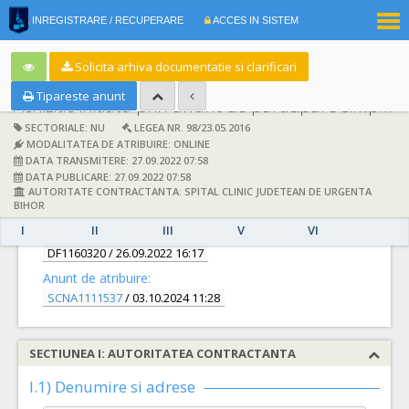
|
INREGISTRARE / RECUPERARE
ACCES IN SISTEM
RO
EN
Solicita arhiva documentatie si clarificari
Tipareste anunt
Achizitie initiata prin anunt de participare simplificat:
SECTORIALE: NU
LEGEA NR. 98/23.05.2016
MODALITATEA DE ATRIBUIRE: ONLINE
DATA TRANSMITERE: 27.09.2022 07:58
DATA PUBLICARE: 27.09.2022 07:58
AUTORITATE CONTRACTANTA: SPITAL CLINIC JUDETEAN DE URGENTA
DETALII
BIHOR
I
II
III
V
VI
Documentatie de atribuire:
DF1160320
/ 26.09.2022 16:17
Anunt de atribuire:
SCNA1111537
/ 03.10.2024 11:28
SECTIUNEA I: AUTORITATEA CONTRACTANTA
I.1) Denumire si adrese