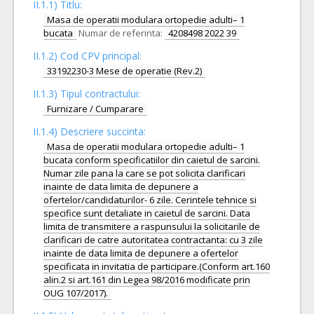
II.1.1) Titlu:
Masa de operatii modulara ortopedie adulti– 1
bucata
Numar de referinta:
4208498 2022 39
II.1.2) Cod CPV principal:
33192230-3 Mese de operatie (Rev.2)
II.1.3) Tipul contractului:
Furnizare / Cumparare
II.1.4) Descriere succinta:
Masa de operatii modulara ortopedie adulti– 1
bucata conform specificatiilor din caietul de sarcini.
Numar zile pana la care se pot solicita clarificari
inainte de data limita de depunere a
ofertelor/candidaturilor- 6 zile. Cerintele tehnice si
specifice sunt detaliate in caietul de sarcini. Data
limita de transmitere a raspunsului la solicitarile de
clarificari de catre autoritatea contractanta: cu 3 zile
inainte de data limita de depunere a ofertelor
specificata in invitatia de participare.(Conform art.160
alin.2 si art.161 din Legea 98/2016 modificate prin
OUG 107/2017).