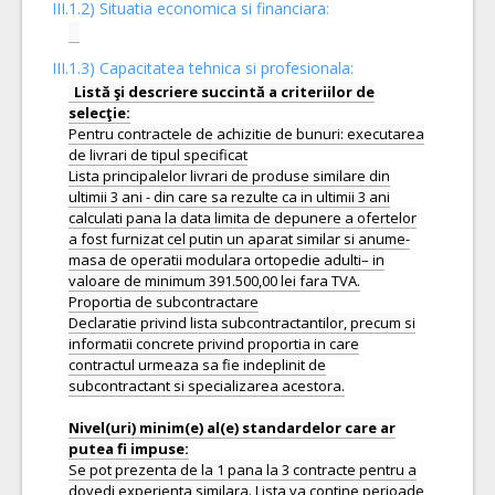
III.1.2) Situatia economica si financiara:
III.1.3) Capacitatea tehnica si profesionala:
Listă şi descriere succintă a criteriilor de
Pentru contractele de achizitie de bunuri: executarea
de livrari de tipul specificat
Lista principalelor livrari de produse similare din
ultimii 3 ani - din care sa rezulte ca in ultimii 3 ani
calculati pana la data limita de depunere a ofertelor
a fost furnizat cel putin un aparat similar si anume-
masa de operatii modulara ortopedie adulti– in
valoare de minimum 391.500,00 lei fara TVA.
Proportia de subcontractare
Declaratie privind lista subcontractantilor, precum si
informatii concrete privind proportia in care
contractul urmeaza sa fie indeplinit de
subcontractant si specializarea acestora.
Nivel(uri) minim(e) al(e) standardelor care ar
Se pot prezenta de la 1 pana la 3 contracte pentru a
dovedi experienta similara. Lista va contine perioade