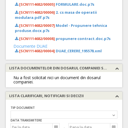
[SCN1114682/00005]
FORMULARE.doc.p7s
[SCN1114682/00006]
2. cs masa de operatii
modulara.pdf.p7s
[SCN1114682/00007]
Model - Propunere tehnica
produse.docx.p7s
[SCN1114682/00008]
propunere contract.doc.p7s
Documente DUAE
[SCN1114682/00004]
DUAE_CERERE_195578.xml
LISTA DOCUMENTELOR DIN DOSARUL COMPANIEI SOLICITATE
Nu a fost solicitat nici un document din dosarul
companiei.
LISTA CLARIFICARI, NOTIFICARI SI DECIZII
TIP DOCUMENT
DATA TRANSMITERE