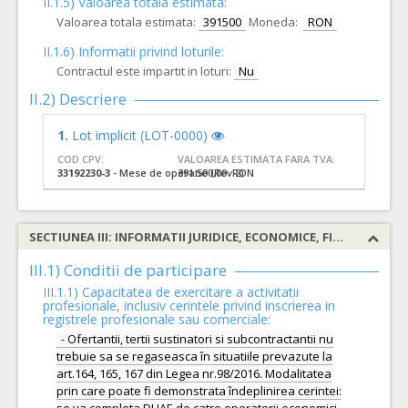
II.1.5) Valoarea totala estimata:
Valoarea totala estimata:
391500
Moneda:
RON
II.1.6) Informatii privind loturile:
Contractul este impartit in loturi:
Nu
II.2) Descriere
1.
Lot implicit (LOT-0000)
COD CPV:
VALOAREA ESTIMATA FARA TVA:
33192230-3
- Mese de operatie (Rev.2)
391.500,00 RON
SECTIUNEA III: INFORMATII JURIDICE, ECONOMICE, FINANCIARE SI TEHNICE
III.1) Conditii de participare
III.1.1) Capacitatea de exercitare a activitatii
profesionale, inclusiv cerintele privind inscrierea in
registrele profesionale sau comerciale:
- Ofertantii, tertii sustinatori si subcontractantii nu
trebuie sa se regaseasca în situatiile prevazute la
art.164, 165, 167 din Legea nr.98/2016. Modalitatea
prin care poate fi demonstrata îndeplinirea cerintei: