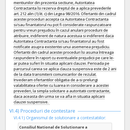
mentiunilor din prezenta sectiune, Autoritatea
Contractanta îsi rezerva dreptul de a aplica prevederile
art. 212 alin (1) lit. c) din Legea 98/2016. Ofertantii din cadrul
acestei proceduri accepta ca Autoritatea Contractanta
si/sau finantatorul nu pot fi considerate raspunzatoare
pentru vreun prejudiciu în cazul anularii procedurii de
atribuire, indiferent de natura acestuia si indiferent daca
Autoritatea Contractanta si/sau finantatorul au fost
notificate asupra existentei unui asemenea prejudiciu.
Ofertantii din cadrul acestei proceduri îsi asuma întreaga
raspundere în raport cu eventualele prejudicii pe care le-
ar putea suferi în situatia aplicarii clauzei. Perioada pe
parcursul careia se aplica clauza suspensiva este de 2 ani
de la data transmiterii comunicarilor de rezulat.
Invederam ofertantilor obligatia de a-si prelungi
valabilitatea ofertei cu luarea in considerare a acestei
prevederi, la simpla solicitare a autoritatii contractante,
daca aceasta din urma se va afla in situatia aplicarii
clauzei suspensive.
VI.4) Proceduri de contestare
VI.4.1) Organismul de solutionare a contestatiilor:
Consiliul National de Solutionare a