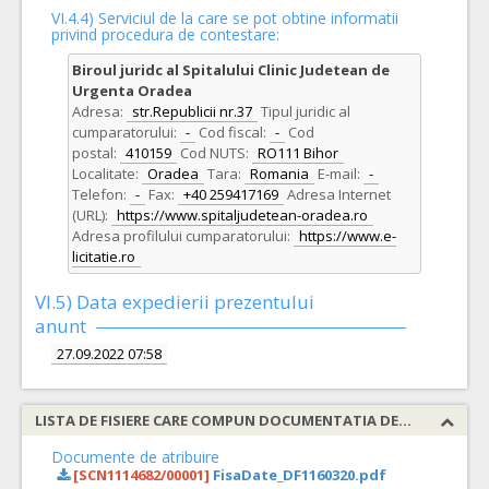
VI.4.4) Serviciul de la care se pot obtine informatii
privind procedura de contestare:
Biroul juridc al Spitalului Clinic Judetean de
Urgenta Oradea
Adresa:
str.Republicii nr.37
Tipul juridic al
cumparatorului:
-
Cod fiscal:
-
Cod
postal:
410159
Cod NUTS:
RO111 Bihor
Localitate:
Oradea
Tara:
Romania
E-mail:
-
Telefon:
-
Fax:
+40 259417169
Adresa Internet
(URL):
https://www.spitaljudetean-oradea.ro
Adresa profilului cumparatorului:
https://www.e-
licitatie.ro
VI.5) Data expedierii prezentului
anunt
27.09.2022 07:58
LISTA DE FISIERE CARE COMPUN DOCUMENTATIA DE ATRIBUIRE
Documente de atribuire
[SCN1114682/00001]
FisaDate_DF1160320.pdf