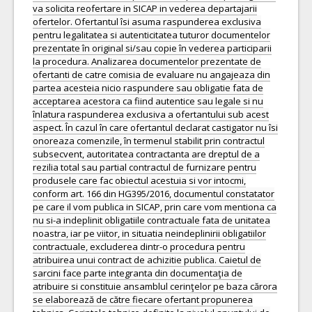
va solicita reofertare in SICAP in vederea departajarii
ofertelor. Ofertantul îsi asuma raspunderea exclusiva
pentru legalitatea si autenticitatea tuturor documentelor
prezentate în original si/sau copie în vederea participarii
la procedura. Analizarea documentelor prezentate de
ofertanti de catre comisia de evaluare nu angajeaza din
partea acesteia nicio raspundere sau obligatie fata de
acceptarea acestora ca fiind autentice sau legale si nu
înlatura raspunderea exclusiva a ofertantului sub acest
aspect. În cazul în care ofertantul declarat castigator nu îsi
onoreaza comenzile, în termenul stabilit prin contractul
subsecvent, autoritatea contractanta are dreptul de a
rezilia total sau partial contractul de furnizare pentru
produsele care fac obiectul acestuia si vor intocmi,
conform art. 166 din HG395/2016, documentul constatator
pe care il vom publica in SICAP, prin care vom mentiona ca
nu si-a indeplinit obligatiile contractuale fata de unitatea
noastra, iar pe viitor, in situatia neindeplinirii obligatiilor
contractuale, excluderea dintr-o procedura pentru
atribuirea unui contract de achizitie publica. Caietul de
sarcini face parte integranta din documentaţia de
atribuire si constituie ansamblul cerinţelor pe baza cărora
se elaborează de către fiecare ofertant propunerea