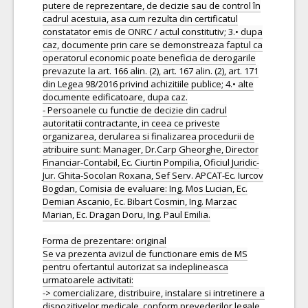
putere de reprezentare, de decizie sau de control în
cadrul acestuia, asa cum rezulta din certificatul
constatator emis de ONRC / actul constitutiv; 3.• dupa
caz, documente prin care se demonstreaza faptul ca
operatorul economic poate beneficia de derogarile
prevazute la art. 166 alin. (2), art. 167 alin. (2), art. 171
din Legea 98/2016 privind achizitiile publice; 4.• alte
documente edificatoare, dupa caz.
- Persoanele cu functie de decizie din cadrul
autoritatii contractante, in ceea ce priveste
organizarea, derularea si finalizarea procedurii de
atribuire sunt: Manager, Dr.Carp Gheorghe, Director
Financiar-Contabil, Ec. Ciurtin Pompilia, Oficiul Juridic-
Jur. Ghita-Socolan Roxana, Sef Serv. APCAT-Ec. Iurcov
Bogdan, Comisia de evaluare: Ing. Mos Lucian, Ec.
Demian Ascanio, Ec. Bibart Cosmin, Ing. Marzac
Marian, Ec. Dragan Doru, Ing. Paul Emilia.
Forma de prezentare: original
Se va prezenta avizul de functionare emis de MS
pentru ofertantul autorizat sa indeplineasca
urmatoarele activitati:
-> comercializare, distribuire, instalare si intretinere a
dispozitivelor medicale, conform prevederilor legale