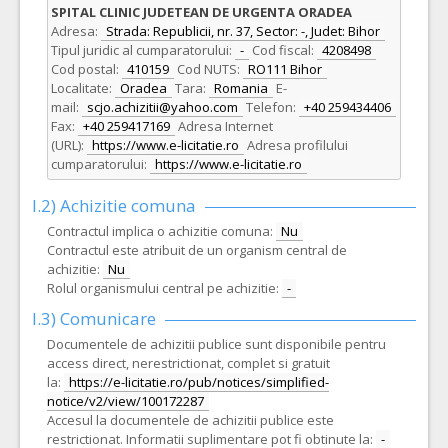
SPITAL CLINIC JUDETEAN DE URGENTA ORADEA
Adresa:
Strada: Republicii, nr. 37, Sector: -, Judet: Bihor
Tipul juridic al cumparatorului:
-
Cod fiscal:
4208498
Cod postal:
410159
Cod NUTS:
RO111 Bihor
Localitate:
Oradea
Tara:
Romania
E-
mail:
scjo.achizitii@yahoo.com
Telefon:
+40 259434406
Fax:
+40 259417169
Adresa Internet
(URL):
https://www.e-licitatie.ro
Adresa profilului
cumparatorului:
https://www.e-licitatie.ro
I.2) Achizitie comuna
Contractul implica o achizitie comuna:
Nu
Contractul este atribuit de un organism central de
achizitie:
Nu
Rolul organismului central pe achizitie:
-
I.3) Comunicare
Documentele de achizitii publice sunt disponibile pentru
access direct, nerestrictionat, complet si gratuit
la:
https://e-licitatie.ro/pub/notices/simplified-
notice/v2/view/100172287
Accesul la documentele de achizitii publice este
restrictionat. Informatii suplimentare pot fi obtinute la:
-