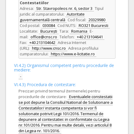
Contestatiilor
Adresa:
Str. Stavropoleos nr. 6, sector 3
Tipul
juridic al cumparatorului:
Autoritate
guvernamentală centrală
Cod fiscal:
20329980
Cod postal:
030084
Cod NUTS:
RO321 Bucuresti
Localitate:
București
Tara:
Romania
E-
mail:
office@cnsc.ro
Telefon:
+40 213104641
Fax:
+40 213104642
Adresa Internet
(URL):
http://www.cnsc.ro
Adresa profilului
cumparatorului:
https://www.e-licitatie.ro
VI.4.2) Organismul competent pentru procedurile de
mediere:
-
VI.4.3) Procedura de contestare:
Precizari privind termenul (termenele) pentru
procedurile de contestare:
Eventualele constestatii
se pot depune la Consiliul National de Solutionare a
Contestatiilor/ instanta competenta si vor fi
solutionate potrivit Legii 101/2016. Termenul de
depunere al contestatiei: in conformitate cu Legea
nr.101/2016. Pentru mai multe detalii, vezi articolul 8
din Legea nr. 101/2016.