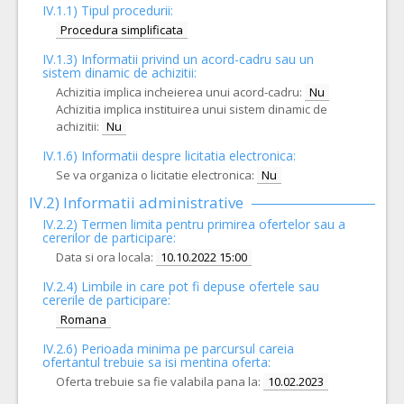
IV.1.1) Tipul procedurii:
Procedura simplificata
IV.1.3) Informatii privind un acord-cadru sau un
sistem dinamic de achizitii:
Achizitia implica incheierea unui acord-cadru:
Nu
Achizitia implica instituirea unui sistem dinamic de
achizitii:
Nu
IV.1.6) Informatii despre licitatia electronica:
Se va organiza o licitatie electronica:
Nu
IV.2) Informatii administrative
IV.2.2) Termen limita pentru primirea ofertelor sau a
cererilor de participare:
Data si ora locala:
10.10.2022 15:00
IV.2.4)
Limbile in care pot fi depuse ofertele sau
cererile de participare:
Romana
IV.2.6) Perioada minima pe parcursul careia
ofertantul trebuie sa isi mentina oferta:
Oferta trebuie sa fie valabila pana la:
10.02.2023