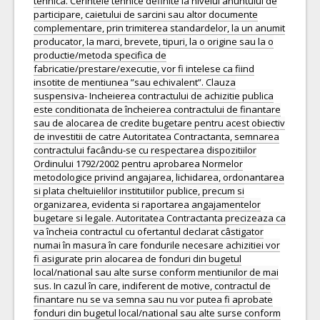
tehnica. Cerintele tehnice definite la nivelul anuntului de
participare, caietului de sarcini sau altor documente
complementare, prin trimiterea standardelor, la un anumit
producator, la marci, brevete, tipuri, la o origine sau la o
productie/metoda specifica de
fabricatie/prestare/executie, vor fi intelese ca fiind
insotite de mentiunea ”sau echivalent”. Clauza
suspensiva- Incheierea contractului de achizitie publica
este conditionata de încheierea contractului de finantare
sau de alocarea de credite bugetare pentru acest obiectiv
de investitii de catre Autoritatea Contractanta, semnarea
contractului facându-se cu respectarea dispozitiilor
Ordinului 1792/2002 pentru aprobarea Normelor
metodologice privind angajarea, lichidarea, ordonantarea
si plata cheltuielilor institutiilor publice, precum si
organizarea, evidenta si raportarea angajamentelor
bugetare si legale. Autoritatea Contractanta precizeaza ca
va încheia contractul cu ofertantul declarat câstigator
numai în masura în care fondurile necesare achizitiei vor
fi asigurate prin alocarea de fonduri din bugetul
local/national sau alte surse conform mentiunilor de mai
sus. In cazul în care, indiferent de motive, contractul de
finantare nu se va semna sau nu vor putea fi aprobate
fonduri din bugetul local/national sau alte surse conform