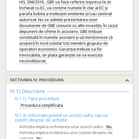
HG. 394/2016 . GBE va face referire expresa la ctr
încheiat cu EC, va conține numele în clar al EC și
parafa lizibila a instituției emitente și/sau semnat
autorizat. Nu se admite prezentarea unor
documente de GBE comune cu alte investiții. În cazul
depunerii de oferte în asociere, GBE trebuie
constituită în numele asocierii și să menționeze că
acoperă în mod solidar toți membrii grupului de
operatori economici. Garanția trebuie sa fie
irevocabila, iar plata garanției se va executa
SECTIUNEA IV: PROCEDURA
IV.1) Descriere
IV.1.1) Tipul procedurii:
Procedura simplificata
IV.1.3) Informatii privind un acord-cadru sau un
sistem dinamic de achizitii:
Achizitia implica incheierea unui acord-cadru:
Nu
Achizitia implica instituirea unui sistem dinamic de
achizitii:
Nu