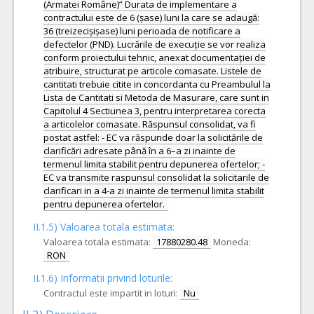
(Armatei Române)” Durata de implementare a
contractului este de 6 (șase) luni la care se adaugă:
36 (treizecișișase) luni perioada de notificare a
defectelor (PND). Lucrările de execuție se vor realiza
conform proiectului tehnic, anexat documentației de
atribuire, structurat pe articole comasate. Listele de
cantitati trebuie citite in concordanta cu Preambulul la
Lista de Cantitati si Metoda de Masurare, care sunt in
Capitolul 4 Sectiunea 3, pentru interpretarea corecta
a articolelor comasate. Răspunsul consolidat, va fi
postat astfel: - EC va răspunde doar la solicitările de
clarificări adresate până în a 6–a zi inainte de
termenul limita stabilit pentru depunerea ofertelor; -
EC va transmite raspunsul consolidat la solicitarile de
clarificari in a 4-a zi inainte de termenul limita stabilit
pentru depunerea ofertelor.
II.1.5) Valoarea totala estimata:
Valoarea totala estimata:
17880280.48
Moneda:
RON
II.1.6) Informatii privind loturile:
Contractul este impartit in loturi:
Nu