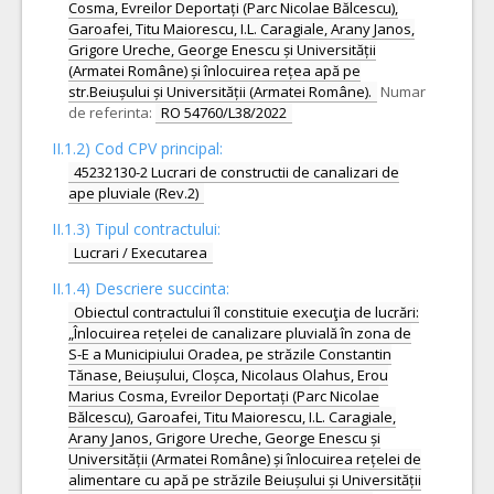
Cosma, Evreilor Deportați (Parc Nicolae Bălcescu),
Garoafei, Titu Maiorescu, I.L. Caragiale, Arany Janos,
Grigore Ureche, George Enescu și Universității
(Armatei Române) și înlocuirea rețea apă pe
str.Beiușului și Universității (Armatei Române).
Numar
de referinta:
RO 54760/L38/2022
II.1.2) Cod CPV principal:
45232130-2 Lucrari de constructii de canalizari de
ape pluviale (Rev.2)
II.1.3) Tipul contractului:
Lucrari / Executarea
II.1.4) Descriere succinta:
Obiectul contractului îl constituie execuţia de lucrări:
„Înlocuirea rețelei de canalizare pluvială în zona de
S-E a Municipiului Oradea, pe străzile Constantin
Tănase, Beiușului, Cloșca, Nicolaus Olahus, Erou
Marius Cosma, Evreilor Deportați (Parc Nicolae
Bălcescu), Garoafei, Titu Maiorescu, I.L. Caragiale,
Arany Janos, Grigore Ureche, George Enescu și
Universității (Armatei Române) și înlocuirea rețelei de
alimentare cu apă pe străzile Beiușului și Universității