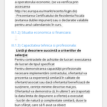
a operatorului economic. (se va verifica prin
accesarea
http://ec.europa.eu/markt/ecertis/login.do)
- Prezentarea Certificatului de Rezidenta Fiscala
(evitarea dublei impuneri) sau o declaratie valabile
III.1.2) Situatia economica si financiara:
III.1.3) Capacitatea tehnica si profesionala:
Listă şi descriere succintă a criteriilor de
Pentru contractele de achizitie de lucrari: executarea
de lucrari de tipul specificat
Pentru demonstrarea capacității profesionale
necesare implementării contractului, ofertantul va
prezenta ca experiență similară în calitate de
ofertant/asociat sau dacă ofertantul beneficiază de
susținere, cerințe minime descrise mai jos.
Ofertantul va demonstra că, în ultimii 5 ani (raportați
la data limita de depunere a ofertei) a executat:
- lucrări de natură și complexitate similară, duse la
bun sfârșit, care să fi avut ca obiect