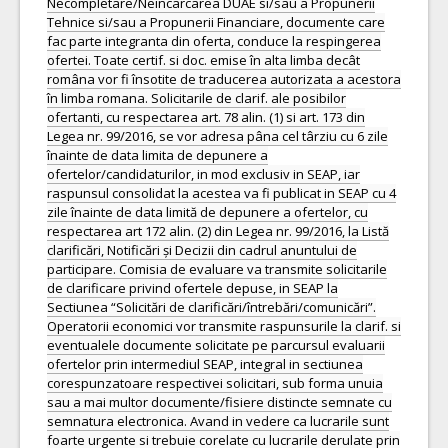
Necompletare/Neincarcarea DUAE si/sau a Propunerii
Tehnice si/sau a Propunerii Financiare, documente care
fac parte integranta din oferta, conduce la respingerea
ofertei. Toate certif. si doc. emise în alta limba decât
româna vor fi însotite de traducerea autorizata a acestora
în limba romana. Solicitarile de clarif. ale posibilor
ofertanti, cu respectarea art. 78 alin. (1) si art. 173 din
Legea nr. 99/2016, se vor adresa pâna cel târziu cu 6 zile
înainte de data limita de depunere a
ofertelor/candidaturilor, in mod exclusiv in SEAP, iar
raspunsul consolidat la acestea va fi publicat in SEAP cu 4
zile înainte de data limită de depunere a ofertelor, cu
respectarea art 172 alin. (2) din Legea nr. 99/2016, la Listă
clarificări, Notificări și Decizii din cadrul anuntului de
participare. Comisia de evaluare va transmite solicitarile
de clarificare privind ofertele depuse, in SEAP la
Sectiunea “Solicitări de clarificări/întrebări/comunicări”.
Operatorii economici vor transmite raspunsurile la clarif. si
eventualele documente solicitate pe parcursul evaluarii
ofertelor prin intermediul SEAP, integral in sectiunea
corespunzatoare respectivei solicitari, sub forma unuia
sau a mai multor documente/fisiere distincte semnate cu
semnatura electronica. Avand in vedere ca lucrarile sunt
foarte urgente si trebuie corelate cu lucrarile derulate prin