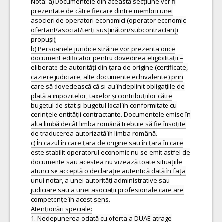
Nota: a) Documentele din această secțiune vor fi
prezentate de către fiecare dintre membrii unei
asocieri de operatori economici (operator economic
ofertant/asociat/terți susținători/subcontractanți
propuși);
b) Persoanele juridice străine vor prezenta orice
document edificator pentru dovedirea eligibilității –
eliberate de autorități din țara de origine (certificate,
caziere judiciare, alte documente echivalente ) prin
care să dovedească că si-au îndeplinit obligațiile de
plată a impozitelor, taxelor și contribuțiilor către
bugetul de stat și bugetul local în conformitate cu
cerințele entității contractante. Documentele emise în
alta limbă decât limba română trebuie să fie însoțite
de traducerea autorizată în limba română.
c) În cazul în care țara de origine sau în țara în care
este stabilit operatorul economic nu se emit astfel de
documente sau acestea nu vizează toate situațiile
atunci se acceptă o declarație autentică dată în fața
unui notar, a unei autorități administrative sau
judiciare sau a unei asociații profesionale care are
competențe în acest sens.
Atenționări speciale:
1. Nedepunerea odată cu oferta a DUAE atrage