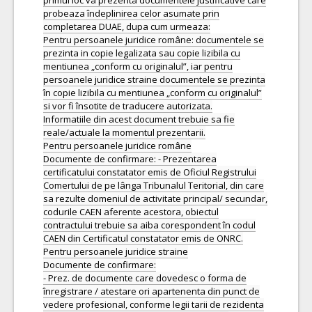
primul loc va prezenta documentele justificative care
probeaza îndeplinirea celor asumate prin
completarea DUAE, dupa cum urmeaza:
Pentru persoanele juridice române: documentele se
prezinta in copie legalizata sau copie lizibila cu
mentiunea „conform cu originalul”, iar pentru
persoanele juridice straine documentele se prezinta
în copie lizibila cu mentiunea „conform cu originalul”
si vor fi însotite de traducere autorizata.
Informatiile din acest document trebuie sa fie
reale/actuale la momentul prezentarii.
Pentru persoanele juridice române
Documente de confirmare: - Prezentarea
certificatului constatator emis de Oficiul Registrului
Comertului de pe lânga Tribunalul Teritorial, din care
sa rezulte domeniul de activitate principal/ secundar,
codurile CAEN aferente acestora, obiectul
contractului trebuie sa aiba corespondent în codul
CAEN din Certificatul constatator emis de ONRC.
Pentru persoanele juridice straine
Documente de confirmare:
- Prez. de documente care dovedesc o forma de
înregistrare / atestare ori apartenenta din punct de
vedere profesional, conforme legii tarii de rezidenta