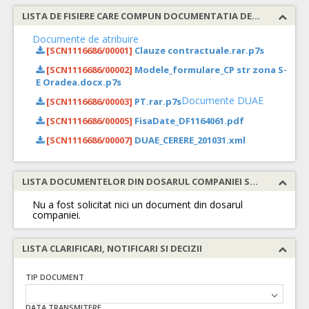
LISTA DE FISIERE CARE COMPUN DOCUMENTATIA DE ATRIBUIRE
Documente de atribuire
[SCN1116686/00001]
Clauze contractuale.rar.p7s
[SCN1116686/00002]
Modele_formulare_CP str zona S-
E Oradea.docx.p7s
Documente DUAE
[SCN1116686/00003]
PT.rar.p7s
[SCN1116686/00005]
FisaDate_DF1164061.pdf
[SCN1116686/00007]
DUAE_CERERE_201031.xml
LISTA DOCUMENTELOR DIN DOSARUL COMPANIEI SOLICITATE
Nu a fost solicitat nici un document din dosarul
companiei.
LISTA CLARIFICARI, NOTIFICARI SI DECIZII
TIP DOCUMENT
DATA TRANSMITERE