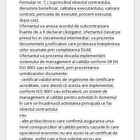
Formular nr. 7, ( cuprinzând obiectul contractului,
denumire beneficiar, calitatea executantului, valoare
contract, perioada de executie, procent executat,
dupa caz).
Ofertantul va anexa acordul de subcontractare
Înainte de a fi declarat câstigator, ofertantul clasat pe
primul loc in clasamentul intermediar, va prezenta
documentele justificative care probeaza îndeplinirea
celor asumate prin completarea DUAE.
Ofertantul va prezenta dovada implementării
sistemului de management al calității conform SR EN
ISO 9001 sau echivalent, prin prezentarea
următoarelor documente:
- certificat valabil emis de organisme de certificare
acreditate, care atestă că acesta are implementat,
conform ISO 9001 sau echivalent, un sistem de
management al calității pentru activități în domeniul
în care se încadrează activitatea principală ce fac
obiectul contractului.
sau
- alte probe/dovezi care confirmă asigurarea unui
nivel corespunzător al calității pentru cazurile în care
operatorul economic nu are acces la un certificat de
calitate, astfel cum a fost solicitat ori nu are