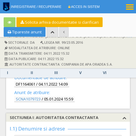
|
INREGISTRARE / RECUPERARE
ACCES IN SISTEM
RO
EN
Solicita arhiva documentatie si clarificari
Tipareste anunt
Achizitie initiata prin anunt de participare simplificat:
SECTORIALE: DA
LEGEA NR. 99/23.05.2016
MODALITATEA DE ATRIBUIRE: ONLINE
DATA TRANSMITERE: 04.11.2022 15:32
DATA PUBLICARE: 04.11.2022 15:32
AUTORITATE CONTRACTANTA: COMPANIA DE APA ORADEA S.A.
DETALII
I
II
III
V
VI
Documentatie de atribuire:
DF1164061
/ 04.11.2022 14:09
Anunt de atribuire:
SCNA1079723
/ 05.01.2024 15:59
SECTIUNEA I: AUTORITATEA CONTRACTANTA
I.1) Denumire si adrese