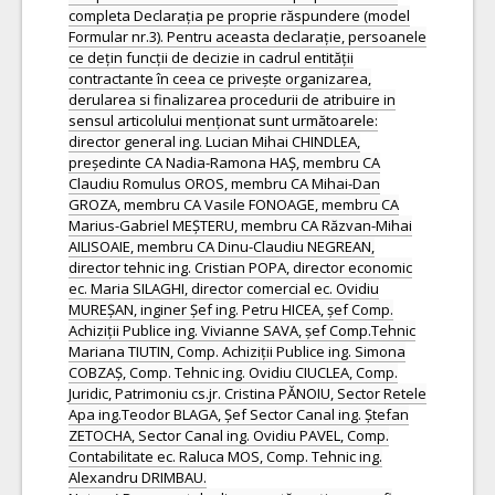
completa Declarația pe proprie răspundere (model
Formular nr.3). Pentru aceasta declarație, persoanele
ce dețin funcții de decizie in cadrul entității
contractante în ceea ce privește organizarea,
derularea si finalizarea procedurii de atribuire in
sensul articolului menționat sunt următoarele:
director general ing. Lucian Mihai CHINDLEA,
președinte CA Nadia-Ramona HAȘ, membru CA
Claudiu Romulus OROS, membru CA Mihai-Dan
GROZA, membru CA Vasile FONOAGE, membru CA
Marius-Gabriel MEȘTERU, membru CA Răzvan-Mihai
AILISOAIE, membru CA Dinu-Claudiu NEGREAN,
director tehnic ing. Cristian POPA, director economic
ec. Maria SILAGHI, director comercial ec. Ovidiu
MUREȘAN, inginer Șef ing. Petru HICEA, șef Comp.
Achiziții Publice ing. Vivianne SAVA, șef Comp.Tehnic
Mariana TIUTIN, Comp. Achiziții Publice ing. Simona
COBZAȘ, Comp. Tehnic ing. Ovidiu CIUCLEA, Comp.
Juridic, Patrimoniu cs.jr. Cristina PĂNOIU, Sector Retele
Apa ing.Teodor BLAGA, Șef Sector Canal ing. Ștefan
ZETOCHA, Sector Canal ing. Ovidiu PAVEL, Comp.
Contabilitate ec. Raluca MOS, Comp. Tehnic ing.
Alexandru DRIMBAU.