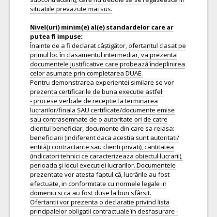
situatiile prevazute mai sus.
Nivel(uri) minim(e) al(e) standardelor care ar
Înainte de a fi declarat câștigător, ofertantul clasat pe
primul loc în clasamentul intermediar, va prezenta
documentele justificative care probează îndeplinirea
celor asumate prin completarea DUAE.
Pentru demonstrarea experientei similare se vor
prezenta certificarile de buna executie astfel:
- procese verbale de receptie la terminarea
lucrarilor/finala SAU certificate/documente emise
sau contrasemnate de o autoritate ori de catre
clientul beneficiar, documente din care sa reiasa:
beneficiarii (indiferent daca acestia sunt autoritati/
entităţi contractante sau clienti privati), cantitatea
(indicatori tehnici ce caracterizeaza obiectul lucrarii),
perioada şi locul executiei lucrarilor. Documentele
prezentate vor atesta faptul că, lucrările au fost
efectuate, in conformitate cu normele legale in
domeniu si ca au fost duse la bun sfârsit.
Ofertantii vor prezenta o declaratie privind lista
principalelor obligatii contractuale în desfasurare -