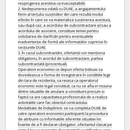
respingerea acesteia ca inacceptabilă.
2. Nedepunerea odată cu DUAE, a angajamentului
ferm al terțului susținător din care rezultă modul
efectiv în care se va materializa susținerea acestuia,
sau după caz, a acordului de subcontractare și/sau a
acordului de asociere, constituie temei pentru
solicitarea de clarificări pentru eventualele
inadvertențe de formă ale informațiilor cuprinse în
secțiunile DUAE.
3. În cazul subcontractării, ofertanții vor menționa
obligatoriu, în acordul de subcontractare, partea
subcontractată (procentual).
Operatorii economici ce depun oferta trebuie sa
dovedeasca o forma de inregistrare în conditiile legii
din tara de rezidenta, sa reiasa ca operatorul
economic este legal constituit, ca nu se afla in niciuna
dintre situatiile de anulare a constituirii precum si
faptul ca are capacitatea profesionala de a realiza
activitatile care fac obiectul contractului.
Modalitate de îndeplinire: se va completa DUAE de
catre operatorii economici participanti la procedura
de atribuire cu informatiile aferente situatiei lor.
Înainte de a fi declarat câstigator, ofertantul clasat pe