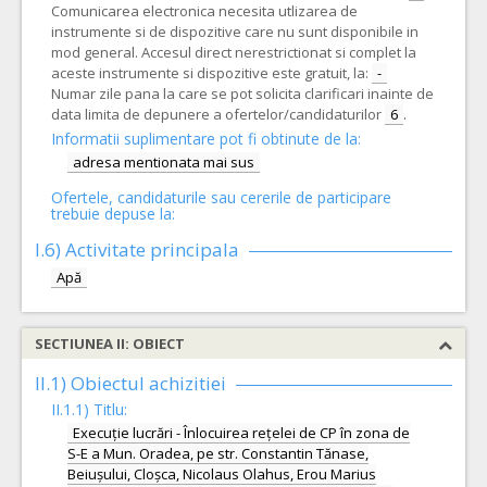
Comunicarea electronica necesita utlizarea de
instrumente si de dispozitive care nu sunt disponibile in
mod general. Accesul direct nerestrictionat si complet la
aceste instrumente si dispozitive este gratuit, la:
-
Numar zile pana la care se pot solicita clarificari inainte de
data limita de depunere a ofertelor/candidaturilor
6
.
Informatii suplimentare pot fi obtinute de la:
adresa mentionata mai sus
Ofertele, candidaturile sau cererile de participare
trebuie depuse la:
I.6)
Activitate principala
Apă
SECTIUNEA II: OBIECT
II.1) Obiectul achizitiei
II.1.1) Titlu:
Execuție lucrări - Înlocuirea rețelei de CP în zona de
S-E a Mun. Oradea, pe str. Constantin Tănase,
Beiușului, Cloșca, Nicolaus Olahus, Erou Marius