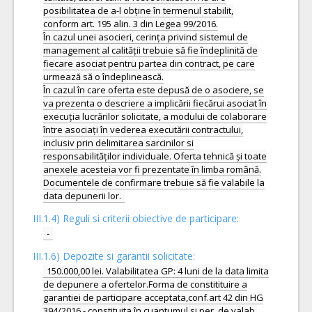
posibilitatea de a-l obține în termenul stabilit,
conform art. 195 alin. 3 din Legea 99/2016.
În cazul unei asocieri, cerința privind sistemul de
management al calității trebuie să fie îndeplinită de
fiecare asociat pentru partea din contract, pe care
urmează să o îndeplinească.
În cazul în care oferta este depusă de o asociere, se
va prezenta o descriere a implicării fiecărui asociat în
execuția lucrărilor solicitate, a modului de colaborare
între asociați în vederea executării contractului,
inclusiv prin delimitarea sarcinilor si
responsabilităților individuale. Oferta tehnică și toate
anexele acesteia vor fi prezentate în limba română.
Documentele de confirmare trebuie să fie valabile la
III.1.4) Reguli si criterii obiective de participare:
-
III.1.6) Depozite si garantii solicitate:
150.000,00 lei. Valabilitatea GP: 4 luni de la data limita
de depunere a ofertelor.Forma de constitituire a
garantiei de participare acceptata,conf.art 42 din HG
394/2016 - constituita în cuantumul si per. de valab.