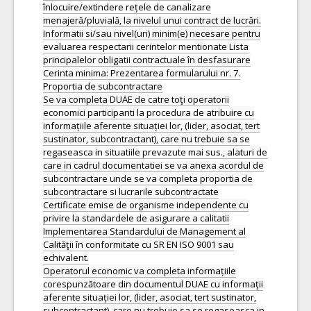
înlocuire/extindere rețele de canalizare
menajeră/pluvială, la nivelul unui contract de lucrări.
Informatii si/sau nivel(uri) minim(e) necesare pentru
evaluarea respectarii cerintelor mentionate Lista
principalelor obligatii contractuale în desfasurare
Cerinta minima: Prezentarea formularului nr. 7.
Proportia de subcontractare
Se va completa DUAE de catre toţi operatorii
economici participanti la procedura de atribuire cu
informațiile aferente situației lor, (lider, asociat, tert
sustinator, subcontractant), care nu trebuie sa se
regaseasca in situatiile prevazute mai sus., alaturi de
care in cadrul documentatiei se va anexa acordul de
subcontractare unde se va completa proportia de
subcontractare si lucrarile subcontractate
Certificate emise de organisme independente cu
privire la standardele de asigurare a calitatii
Implementarea Standardului de Management al
Calităţii în conformitate cu SR EN ISO 9001 sau
echivalent.
Operatorul economic va completa informațiile
corespunzătoare din documentul DUAE cu informaţii
aferente situației lor, (lider, asociat, tert sustinator,
subcontractant), care nu trebuie sa se regaseasca in