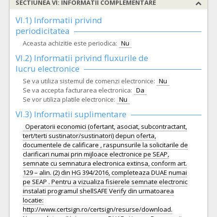
SECTIUNEA VI: INFORMATII COMPLEMENTARE
VI.1) Informatii privind
periodicitatea
Aceasta achizitie este periodica:
Nu
VI.2) Informatii privind fluxurile de
lucru electronice
Se va utiliza sistemul de comenzi electronice:
Nu
Se va accepta facturarea electronica:
Da
Se vor utiliza platile electronice:
Nu
VI.3) Informatii suplimentare
Operatorii economici (ofertant, asociat, subcontractant,
tert/terti sustinator/sustinatori) depun oferta,
documentele de calificare , raspunsurile la solicitarile de
clarificari numai prin mijloace electronice pe SEAP,
semnate cu semnatura electronica extinsa, conform art.
129 – alin. (2) din HG 394/2016, completeaza DUAE numai
pe SEAP . Pentru a vizualiza fisierele semnate electronic
instalati programul shellSAFE Verify din urmatoarea
locatie:
http://www.certsign.ro/certsign/resurse/download.