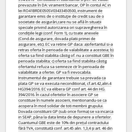
prevazute în DA: virament bancar, OP în contul AC in
lei RO41BRDE050SV03433450500, instrument de
garantare emis de o instituţie de credit sau de o
societate de asigurări,care nu se află în situații
speciale privind autorizarea ori supravegherea în
condiţiile legii (conf. Form 1), cu toate anexele
(Cond.de asigurare, dovada platii primei de
asigurare, etc). EC va retine GP daca: a)ofertantul si-a
retras oferta în perioada de valabilitate a acesteia; b)
oferta sa fiind stabilita câstig of. nu a constituit GBE în
perioada stabilita; c) oferta sa fiind stabilita câstig
ofertantul refuza sa semneze ctr în perioada de
valabilitate a ofertei. GP va fi irevocabila.
Instrumentul de garantare trebuie sa prevada ca
plata GP se va executa neconditionat, cf.art.42,alin.4
HG394/2016. EC va elibera GP conf art. 44 din HG.
394/2016. În cazul ofertelor în asociere GP se
constituie în numele asocierii, mentionandu-se ca
acopera în mod solidar de toti membrii grupului.
Dovada constituirii GP (sub orice forma) se va incarca
in SEAP, pâna la data limita de depunere a ofertelor.
Cuantumul GBE este de 10% din prețul contractului
fără TVA, constituită conf. art.45 alin. 1,3,4 și art. 46 din