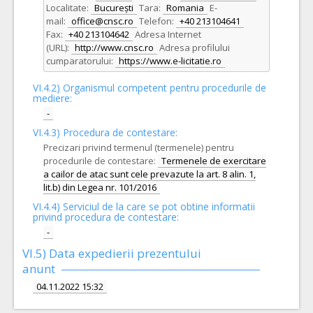
Localitate:
București
Tara:
Romania
E-
mail:
office@cnsc.ro
Telefon:
+40 213104641
Fax:
+40 213104642
Adresa Internet
(URL):
http://www.cnsc.ro
Adresa profilului
cumparatorului:
https://www.e-licitatie.ro
VI.4.2) Organismul competent pentru procedurile de
mediere:
-
VI.4.3) Procedura de contestare:
Precizari privind termenul (termenele) pentru
procedurile de contestare:
Termenele de exercitare
a cailor de atac sunt cele prevazute la art. 8 alin. 1,
lit.b) din Legea nr. 101/2016
VI.4.4) Serviciul de la care se pot obtine informatii
privind procedura de contestare:
-
VI.5) Data expedierii prezentului
anunt
04.11.2022 15:32