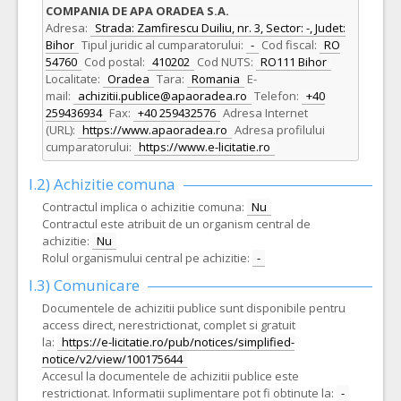
COMPANIA DE APA ORADEA S.A.
Adresa:
Strada: Zamfirescu Duiliu, nr. 3, Sector: -, Judet:
Bihor
Tipul juridic al cumparatorului:
-
Cod fiscal:
RO
54760
Cod postal:
410202
Cod NUTS:
RO111 Bihor
Localitate:
Oradea
Tara:
Romania
E-
mail:
achizitii.publice@apaoradea.ro
Telefon:
+40
259436934
Fax:
+40 259432576
Adresa Internet
(URL):
https://www.apaoradea.ro
Adresa profilului
cumparatorului:
https://www.e-licitatie.ro
I.2) Achizitie comuna
Contractul implica o achizitie comuna:
Nu
Contractul este atribuit de un organism central de
achizitie:
Nu
Rolul organismului central pe achizitie:
-
I.3) Comunicare
Documentele de achizitii publice sunt disponibile pentru
access direct, nerestrictionat, complet si gratuit
la:
https://e-licitatie.ro/pub/notices/simplified-
notice/v2/view/100175644
Accesul la documentele de achizitii publice este
restrictionat. Informatii suplimentare pot fi obtinute la:
-