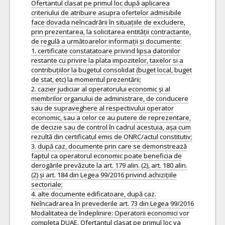
Ofertantul clasat pe primul loc după aplicarea
criteriului de atribuire asupra ofertelor admisibile
face dovada neîncadrării în situațiile de excludere,
prin prezentarea, la solicitarea entității contractante,
de regulă a următoarelor informații și documente:
1. certificate constatatoare privind lipsa datoriilor
restante cu privire la plata impozitelor, taxelor si a
contribuțiilor la bugetul consolidat (buget local, buget
de stat, etc) la momentul prezentării;
2. cazier judiciar al operatorului economic și al
membrilor organului de administrare, de conducere
sau de supraveghere al respectivului operator
economic, sau a celor ce au putere de reprezentare,
de decizie sau de control în cadrul acestuia, așa cum
rezultă din certificatul emis de ONRC/actul constitutiv;
3. după caz, documente prin care se demonstrează
faptul ca operatorul economic poate beneficia de
derogările prevăzute la art. 179 alin. (2), art. 180 alin.
(2) și art. 184 din Legea 99/2016 privind achizițiile
sectoriale;
4. alte documente edificatoare, după caz.
Neîncadrarea în prevederile art. 73 din Legea 99/2016
Modalitatea de îndeplinire: Operatorii economici vor
completa DUAE. Ofertantul clasat pe primul loc va