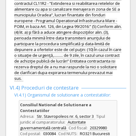
contractul CL11R2 - ”Extinderea si reabilitarea retelelor de
alimentare cu apa si canalizare menajera in zona de SE a
municipiului Oradea”, lucrari finantate din fonduri
europene - Programul Operational Infrastructura Mare -
POIM, in baza Art. 126, din Legea 99/2016:” (5) Conform alin.
(4) lit. a) şi fără a aduce atingere dispoziţiilor alin. (3),
perioada minimă între data transmiterii anunţului de
participare la procedura simplificată şi data-limită de
depunere a ofertelor este de cel puţin: (10) În cazul în care
o situaţie de urgenţă,.......... de 9 zile, în cazul unui contract
de achiziţie publică de lucrări” Entitatea contractanta isi
rezerva dreptul de a nu mai raspunde la nici o solicitare
de clarificari dupa expirarea termenului prevazut mai
sus.
VI.4) Proceduri de contestare
VI.4.1) Organismul de solutionare a contestatiilor:
Consiliul National de Solutionare a
Contestatiilor
Adresa:
Str. Stavropoleos nr. 6, sector 3
Tipul
juridic al cumparatorului:
Autoritate
guvernamentală centrală
Cod fiscal:
20329980
Cod postal:
030084
Cod NUTS:
RO321 Bucuresti