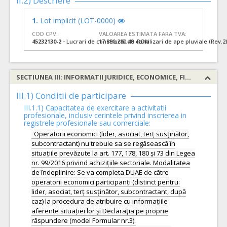
II.2) Descriere
1.
Lot implicit (LOT-0000)
COD CPV:
VALOAREA ESTIMATA FARA TVA:
45232130-2
- Lucrari de constructii de canalizari de ape pluviale (Rev.2
17.880.280,48 RON
SECTIUNEA III: INFORMATII JURIDICE, ECONOMICE, FINANCIARE SI TEHNICE
III.1) Conditii de participare
III.1.1) Capacitatea de exercitare a activitatii
profesionale, inclusiv cerintele privind inscrierea in
registrele profesionale sau comerciale:
Operatorii economici (lider, asociat, terț susținător,
subcontractant) nu trebuie sa se regăsească în
situațiile prevăzute la art. 177, 178, 180 și 73 din Legea
nr. 99/2016 privind achizițiile sectoriale. Modalitatea
de îndeplinire: Se va completa DUAE de către
operatorii economici participanți (distinct pentru:
lider, asociat, terț susținător, subcontractant, după
caz) la procedura de atribuire cu informațiile
aferente situației lor și Declaraţia pe proprie
răspundere (model Formular nr.3).