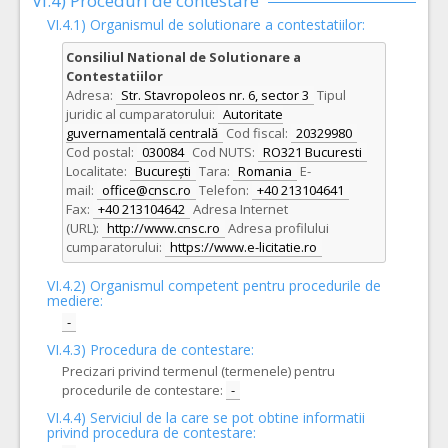
VI.4) Proceduri de contestare
VI.4.1) Organismul de solutionare a contestatiilor:
Consiliul National de Solutionare a
Contestatiilor
Adresa:
Str. Stavropoleos nr. 6, sector 3
Tipul
juridic al cumparatorului:
Autoritate
guvernamentală centrală
Cod fiscal:
20329980
Cod postal:
030084
Cod NUTS:
RO321 Bucuresti
Localitate:
București
Tara:
Romania
E-
mail:
office@cnsc.ro
Telefon:
+40 213104641
Fax:
+40 213104642
Adresa Internet
(URL):
http://www.cnsc.ro
Adresa profilului
cumparatorului:
https://www.e-licitatie.ro
VI.4.2) Organismul competent pentru procedurile de
mediere:
-
VI.4.3) Procedura de contestare:
Precizari privind termenul (termenele) pentru
procedurile de contestare:
-
VI.4.4) Serviciul de la care se pot obtine informatii
privind procedura de contestare: