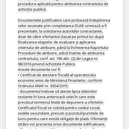
procedura aplicată pentru atribuirea contractului de
achiziție publică.
Documentele justificative care probează îndeplinirea
celor asumate prin completarea DUAE urmează a fi
prezentate, la solicitarea autorității contractante,
doar de către ofertantul clasat pe primul loc după
finalizarea etapelor de evaluare și aplicarea
criteriului de atribuire, până la încheierea Raportului
Procedurii de atribuire, adică înainte de atribuirea
contractului, conf. art. 196 alin. (2) din Legea nr.
98/2016 privind Achizițiile Publice.
Aceste documente vor fi:
• Certificat de atestare fiscală al operatorului
economic emis de Ministerul Finantelor, conform
Ordinului ANAF nr. 3654/2015;
- documentul trebuie să ateste lipsa datoriilor
restante în luna anterioară celei în care este
prevăzut termenul limită de depunere a ofertelor.
Certificatul fiscal se solicită pentru sediul social,
sediile secundare, precum și punctul/punctele de
lucru pentru care există obligații de plată. Ofertanții
străini vor prezenta orice documente edificatoare,