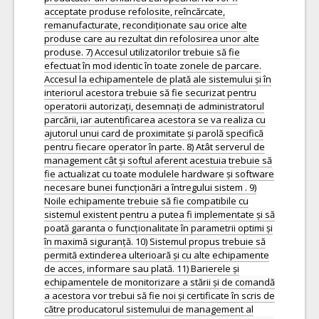
acceptate produse refolosite, reîncărcate,
remanufacturate, recondiționate sau orice alte
produse care au rezultat din refolosirea unor alte
produse. 7) Accesul utilizatorilor trebuie să fie
efectuat în mod identic în toate zonele de parcare.
Accesul la echipamentele de plată ale sistemului și în
interiorul acestora trebuie să fie securizat pentru
operatorii autorizați, desemnați de administratorul
parcării, iar autentificarea acestora se va realiza cu
ajutorul unui card de proximitate și parolă specifică
pentru fiecare operator în parte. 8) Atât serverul de
management cât și softul aferent acestuia trebuie să
fie actualizat cu toate modulele hardware și software
necesare bunei funcționări a întregului sistem . 9)
Noile echipamente trebuie să fie compatibile cu
sistemul existent pentru a putea fi implementate și să
poată garanta o funcționalitate în parametrii optimi și
în maximă siguranță. 10) Sistemul propus trebuie să
permită extinderea ulterioară și cu alte echipamente
de acces, informare sau plată. 11) Barierele și
echipamentele de monitorizare a stării și de comandă
a acestora vor trebui să fie noi și certificate în scris de
către producatorul sistemului de management al