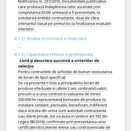
Notificarea nr. 237/2016. Documentele justificative
care probează îndeplinirea celor asumate prin
completarea DUAE urmează a fi prezentate, la
solicitarea entității contractante, doar de către
ofertantul clasat pe primul loc la finalizarea evaluării
III.1.2) Situatia economica si financiara:
III.1.3) Capacitatea tehnica si profesionala:
Listă şi descriere succintă a criteriilor de
Pentru contractele de achizitie de bunuri: executarea
de livrari de tipul specificat
Se va prezenta o lista a principalelor livrari de
produse efectuate in ultimii 3 ani, continand valori,
precum si a unui contract in valoarea de minim
500.000 lei reprezentand furnizare de produse cu
instalare similare, perioada, beneficiari, indiferent
daca acestia din urma sunt autoritati contractante
sau clienti privati. (se va avea in vedere art.192 din
Legea 98/2016), confirmate prin prezentarea unor
certificate/documente emise sau contrasemnate de