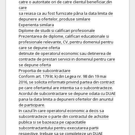
catre o autoritate ori de catre clientul beneficiar,din
care
sa reiasa ca au fost furnizate pâna la data limita de
depunere a ofertelor, produse similare
Experienta similara
Diplome de studii si calificari profesionale
Prezentarea de diplome, calificari educationale si
profesionale relevante, CV, pentru domeniul pentru
care se depune oferta
detinute de operatorul economic sau detinerea de
contracte de prestari servicii in domeniul pentru care
se depune oferta
Proportia de subcontractare
Conform art. 179 lit. k) din Legea nr. 98 din 19 mai
2016, se solicita informatii privind partea din contract
pe care ofertantul are intentia sa o subcontracteze.
Acordul de subcontractare se depune odata cu DUAE
pana la data limita a depunerii ofertelor din anuntul
de participare.
In cazul în care operatorul economic a decis sa
subcontracteze o parte din contractul de achizitie
publica si se bazeaza pe capacitatile
subcontractantului pentru executarea partii
respective, trebuie sa se completeze un DUAE