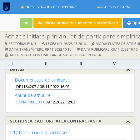
INREGISTRARE / RECUPERARE
ACCES IN SISTEM
Solicita arhiva documentatie si clarificari
Tipa
Achizitie initiata prin anunt de participare simplific
SECTORIALE: NU
LEGEA NR. 98/23.05.2016
MODALITATEA DE ATRIBUI
DATA TRANSMITERE: 09.11.2022 10:15
DATA PUBLICARE: 09.11.2022 10:15
AUTORITATE CONTRACTANTA: SALA POLIVALENTA SA
I
II
III
V
DETALII
Documentatie de atribuire:
DF1164207
/ 08.11.2022 16:03
Anunt de atribuire:
SCNA1080300
/ 09.12.2022 12:03
SECTIUNEA I: AUTORITATEA CONTRACTANTA
I.1) Denumire si adrese