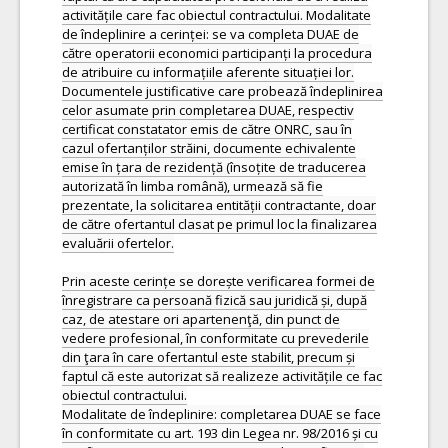
activitățile care fac obiectul contractului. Modalitate
de îndeplinire a cerinței: se va completa DUAE de
către operatorii economici participanți la procedura
de atribuire cu informațiile aferente situației lor.
Documentele justificative care probează îndeplinirea
celor asumate prin completarea DUAE, respectiv
certificat constatator emis de către ONRC, sau în
cazul ofertanților străini, documente echivalente
emise în țara de rezidență (însoțite de traducerea
autorizată în limba română), urmează să fie
prezentate, la solicitarea entității contractante, doar
de către ofertantul clasat pe primul loc la finalizarea
evaluării ofertelor.
Prin aceste cerințe se dorește verificarea formei de
înregistrare ca persoană fizică sau juridică și, după
caz, de atestare ori apartenenţă, din punct de
vedere profesional, în conformitate cu prevederile
din ţara în care ofertantul este stabilit, precum și
faptul că este autorizat să realizeze activitățile ce fac
obiectul contractului.
Modalitate de îndeplinire: completarea DUAE se face
în conformitate cu art. 193 din Legea nr. 98/2016 și cu