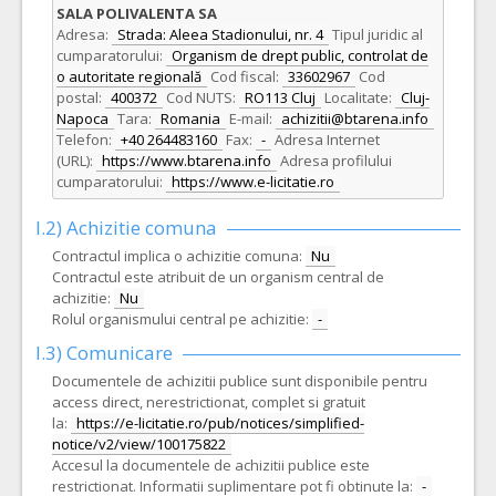
SALA POLIVALENTA SA
Adresa:
Strada: Aleea Stadionului, nr. 4
Tipul juridic al
cumparatorului:
Organism de drept public, controlat de
o autoritate regională
Cod fiscal:
33602967
Cod
postal:
400372
Cod NUTS:
RO113 Cluj
Localitate:
Cluj-
Napoca
Tara:
Romania
E-mail:
achizitii@btarena.info
Telefon:
+40 264483160
Fax:
-
Adresa Internet
(URL):
https://www.btarena.info
Adresa profilului
cumparatorului:
https://www.e-licitatie.ro
I.2) Achizitie comuna
Contractul implica o achizitie comuna:
Nu
Contractul este atribuit de un organism central de
achizitie:
Nu
Rolul organismului central pe achizitie:
-
I.3) Comunicare
Documentele de achizitii publice sunt disponibile pentru
access direct, nerestrictionat, complet si gratuit
la:
https://e-licitatie.ro/pub/notices/simplified-
notice/v2/view/100175822
Accesul la documentele de achizitii publice este
restrictionat. Informatii suplimentare pot fi obtinute la:
-