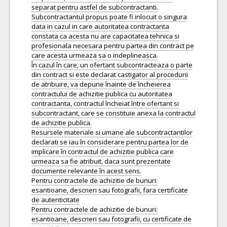
separat pentru astfel de subcontractanti.
Subcontractantul propus poate fi inlocuit o singura
data in cazul in care autoritatea contractanta
constata ca acesta nu are capacitatea tehnica si
profesionala necesara pentru partea din contract pe
care acesta urmeaza sa o indeplineasca.
În cazul în care, un ofertant subcontracteaza o parte
din contract si este declarat castigator al procedurii
de atribuire, va depune înainte de încheierea
contractului de achizitie publica cu autoritatea
contractanta, contractul încheiat între ofertant si
subcontractant, care se constituie anexa la contractul
de achizitie publica.
Resursele materiale si umane ale subcontractantilor
declarati se iau în considerare pentru partea lor de
implicare în contractul de achizitie publica care
urmeaza sa fie atribuit, daca sunt prezentate
documente relevante în acest sens.
Pentru contractele de achizitie de bunuri:
esantioane, descrieri sau fotografii, fara certificate
de autenticitate
Pentru contractele de achizitie de bunuri:
esantioane, descrieri sau fotografii, cu certificate de