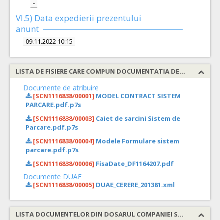
-
VI.5) Data expedierii prezentului
anunt
09.11.2022 10:15
LISTA DE FISIERE CARE COMPUN DOCUMENTATIA DE ATRIBUIRE
Documente de atribuire
[SCN1116838/00001]
MODEL CONTRACT SISTEM
PARCARE.pdf.p7s
[SCN1116838/00003]
Caiet de sarcini Sistem de
Parcare.pdf.p7s
[SCN1116838/00004]
Modele Formulare sistem
parcare.pdf.p7s
[SCN1116838/00006]
FisaDate_DF1164207.pdf
Documente DUAE
[SCN1116838/00005]
DUAE_CERERE_201381.xml
LISTA DOCUMENTELOR DIN DOSARUL COMPANIEI SOLICITATE