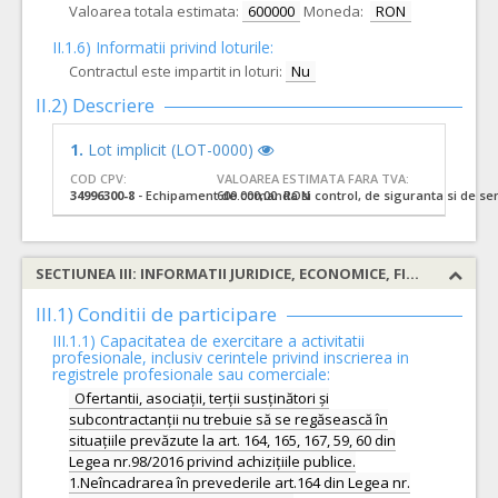
Valoarea totala estimata:
600000
Moneda:
RON
II.1.6) Informatii privind loturile:
Contractul este impartit in loturi:
Nu
II.2) Descriere
1.
Lot implicit (LOT-0000)
COD CPV:
VALOAREA ESTIMATA FARA TVA:
34996300-8
- Echipament de comanda si control, de siguranta si de se
600.000,00 RON
SECTIUNEA III: INFORMATII JURIDICE, ECONOMICE, FINANCIARE SI TEHNICE
III.1) Conditii de participare
III.1.1) Capacitatea de exercitare a activitatii
profesionale, inclusiv cerintele privind inscrierea in
registrele profesionale sau comerciale:
Ofertantii, asociații, terții susținători și
subcontractanții nu trebuie să se regăsească în
situațiile prevăzute la art. 164, 165, 167, 59, 60 din
Legea nr.98/2016 privind achizițiile publice.
1.Neîncadrarea în prevederile art.164 din Legea nr.