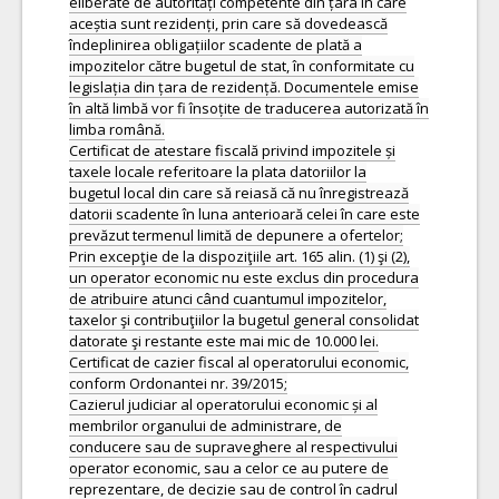
eliberate de autorități competente din țara în care
aceștia sunt rezidenți, prin care să dovedească
îndeplinirea obligațiilor scadente de plată a
impozitelor către bugetul de stat, în conformitate cu
legislația din țara de rezidență. Documentele emise
în altă limbă vor fi însoțite de traducerea autorizată în
limba română.
Certificat de atestare fiscală privind impozitele și
taxele locale referitoare la plata datoriilor la
bugetul local din care să reiasă că nu înregistrează
datorii scadente în luna anterioară celei în care este
prevăzut termenul limită de depunere a ofertelor;
Prin excepţie de la dispoziţiile art. 165 alin. (1) şi (2),
un operator economic nu este exclus din procedura
de atribuire atunci când cuantumul impozitelor,
taxelor şi contribuţiilor la bugetul general consolidat
datorate şi restante este mai mic de 10.000 lei.
Certificat de cazier fiscal al operatorului economic,
conform Ordonantei nr. 39/2015;
Cazierul judiciar al operatorului economic și al
membrilor organului de administrare, de
conducere sau de supraveghere al respectivului
operator economic, sau a celor ce au putere de
reprezentare, de decizie sau de control în cadrul