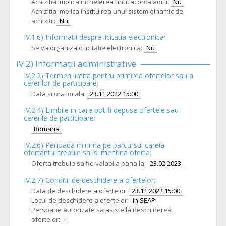
Achizitia implica incheierea unui acord-cadru:
Nu
Achizitia implica instituirea unui sistem dinamic de
achizitii:
Nu
IV.1.6) Informatii despre licitatia electronica:
Se va organiza o licitatie electronica:
Nu
IV.2) Informatii administrative
IV.2.2) Termen limita pentru primirea ofertelor sau a
cererilor de participare:
Data si ora locala:
23.11.2022 15:00
IV.2.4)
Limbile in care pot fi depuse ofertele sau
cererile de participare:
Romana
IV.2.6) Perioada minima pe parcursul careia
ofertantul trebuie sa isi mentina oferta:
Oferta trebuie sa fie valabila pana la:
23.02.2023
IV.2.7) Conditii de deschidere a ofertelor:
Data de deschidere a ofertelor:
23.11.2022 15:00
Locul de deschidere a ofertelor:
In SEAP
Persoane autorizate sa asiste la deschiderea
ofertelor:
-