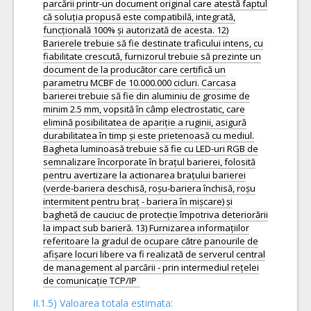
parcării printr-un document original care atestă faptul
că soluția propusă este compatibilă, integrată,
funcțională 100% și autorizată de acesta. 12)
Barierele trebuie să fie destinate traficului intens, cu
fiabilitate crescută, furnizorul trebuie să prezinte un
document de la producător care certifică un
parametru MCBF de 10.000.000 cicluri. Carcasa
barierei trebuie să fie din aluminiu de grosime de
minim 2.5 mm, vopsită în câmp electrostatic, care
elimină posibilitatea de apariție a ruginii, asigură
durabilitatea în timp și este prietenoasă cu mediul.
Bagheta luminoasă trebuie să fie cu LED-uri RGB de
semnalizare încorporate în brațul barierei, folosită
pentru avertizare la actionarea brațului barierei
(verde-bariera deschisă, roșu-bariera închisă, roșu
intermitent pentru braț - bariera în mișcare) și
baghetă de cauciuc de protecție împotriva deteriorării
la impact sub barieră. 13) Furnizarea informațiilor
referitoare la gradul de ocupare către panourile de
afișare locuri libere va fi realizată de serverul central
de management al parcării - prin intermediul rețelei
de comunicație TCP/IP
II.1.5) Valoarea totala estimata: