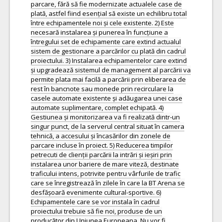
parcare, fără să fie modernizate actualele case de
plată, astfel fiind esențial să existe un echilibru total
între echipamentele noi și cele existente. 2) Este
necesară instalarea și punerea în funcțiune a
întregului set de echipamente care extind actualul
sistem de gestionare a parcărilor cu plată din cadrul
proiectului. 3) Instalarea echipamentelor care extind
și upgradează sistemul de management al parcării va
permite plata mai facilă a parcării prin eliberarea de
rest în bancnote sau monede prin recirculare la
casele automate existente și adăugarea unei case
automate suplimentare, complet echipată. 4)
Gestiunea și monitorizarea va fi realizată dintr-un
singur punct, de la serverul central situat în camera
tehnică, a accesului și încasărilor din zonele de
parcare incluse în proiect. 5) Reducerea timpilor
petrecuti de clienții parcării la intrări și ieșiri prin
instalarea unor bariere de mare viteză, destinate
traficului intens, potrivite pentru vârfurile de trafic
care se înregistrează în zilele în care la BT Arena se
desfășoară evenimente cultural-sportive. 6)
Echipamentele care se vor instala în cadrul
proiectului trebuie să fie noi, produse de un
producător din Uniunea Europeana. Nu vor fi