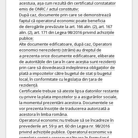
acestuia, așa cum rezultă din certificatul constatator
emis de ONRC / actul constitutiv;
După caz, documente prin care se demonstrează
faptul că operatorul economic poate beneficia
de derogările prevăzute la art. 166 alin. (2), art. 167
alin. (2), art. 171 din Legea 98/2016 privind achizițiile
publice;
Alte documente edificatoare, după caz, Operatorii
economici nerezidenți (străini) au dreptul de
a prezenta orice documente edificatoare, eliberate
de autoritățile din țara în care aceștia sunt rezidenți
prin care să dovedească indeplinirea obligațiilor de
plată a impozitelor către bugetul de stat și bugetul
local, în conformitate cu legislația din țara de
rezidență.
Certificatele trebuie să ateste lipsa datoriilor restante
cu privire la plata impozitelor și a asigurărilor sociale,
la momentul prezentării acestora. Documentele se
vor prezenta însoțite de traducerea autorizată a
acestora în limba româna.
Operatorul economic nu trebuie să se încadreze în
prevederile art. 59 și art. 60 din Legea nr. 98/2016
privind achizițiile publice. Operatorul economic va
completa cerința corespunzătoare în formularul