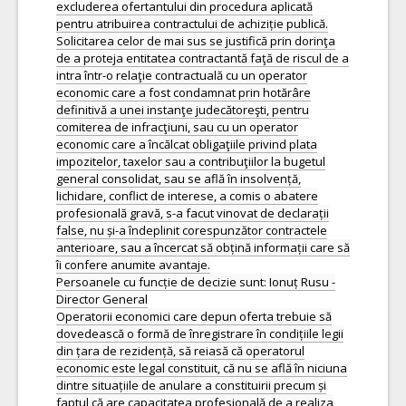
excluderea ofertantului din procedura aplicată
pentru atribuirea contractului de achiziție publică.
Solicitarea celor de mai sus se justifică prin dorinţa
de a proteja entitatea contractantă faţă de riscul de a
intra într-o relaţie contractuală cu un operator
economic care a fost condamnat prin hotărâre
definitivă a unei instanţe judecătoreşti, pentru
comiterea de infracţiuni, sau cu un operator
economic care a încălcat obligaţiile privind plata
impozitelor, taxelor sau a contribuţiilor la bugetul
general consolidat, sau se află în insolvență,
lichidare, conflict de interese, a comis o abatere
profesională gravă, s-a facut vinovat de declarații
false, nu și-a îndeplinit corespunzător contractele
anterioare, sau a încercat să obțină informații care să
îi confere anumite avantaje.
Persoanele cu funcție de decizie sunt: Ionuț Rusu -
Director General
Operatorii economici care depun oferta trebuie să
dovedească o formă de înregistrare în condițiile legii
din țara de rezidență, să reiasă că operatorul
economic este legal constituit, că nu se află în niciuna
dintre situațiile de anulare a constituirii precum și
faptul că are capacitatea profesională de a realiza