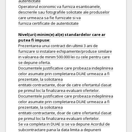
autenticitate
Operatorul economic va furniza esantioanele,
descrierile sau fotografiile solicitate ale produselor
care urmeaza sa fie furnizate si va
furniza certificate de autenticitate
Nivel(uri) minim(e) al(e) standardelor care ar
Prezentarea unui contract din ultimii 3 ani de
furnizare si instalare echipamente/produse similare
in valoarea de minim 500.000 lei cu cele pentru care
se depune oferta.
Documentele justificative care probeaza indeplinirea
celor asumate prin completarea DUAE urmeaza a fi
prezentate, la solicitarea
entitatii contractante, doar de catre ofertantul clasat
pe primul loc la finalizarea evaluarii ofertelor.
Documentele justificative care probeaza indeplinirea
celor asumate prin completarea DUAE urmeaza a fi
prezentate, la solicitarea
entitatii contractante, doar de catre ofertantul clasat
pe primul loc la finalizarea evaluarii ofertelor.
Se va completa in DUAE si se va depune Acordul de
subcontractare pana la data limita a depunerii