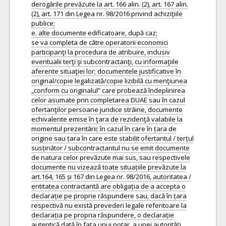
derogările prevăzute la art. 166 alin. (2), art. 167 alin.
(2), art. 171 din Legea nr. 98/2016 privind achiziţiile
publice;
e. alte documente edificatoare, după caz;
se va completa de către operatorii economici
participanţi la procedura de atribuire, inclusiv
eventualii terţi şi subcontractanţi, cu informaţiile
aferente situaţiei lor; documentele justificative în
original/copie legalizată/copie lizibilă cu menţiunea
„conform cu originalul” care probează îndeplinirea
celor asumate prin completarea DUAE sau în cazul
ofertanţilor persoane juridice străine, documente
echivalente emise în ţara de rezidenţă valabile la
momentul prezentării; în cazul în care în țara de
origine sau țara în care este stabilit ofertantul / terțul
susținător / subcontractantul nu se emit documente
de natura celor prevăzute mai sus, sau respectivele
documente nu vizează toate situațiile prevăzute la
art.164, 165 și 167 din Legea nr. 98/2016, autoritatea /
entitatea contractantă are obligația de a accepta o
declarație pe proprie răspundere sau, dacă în țara
respectivă nu există prevederi legale referitoare la
declarația pe propria răspundere, o declarație
autentică dată în fața unui notar, a unei autorități