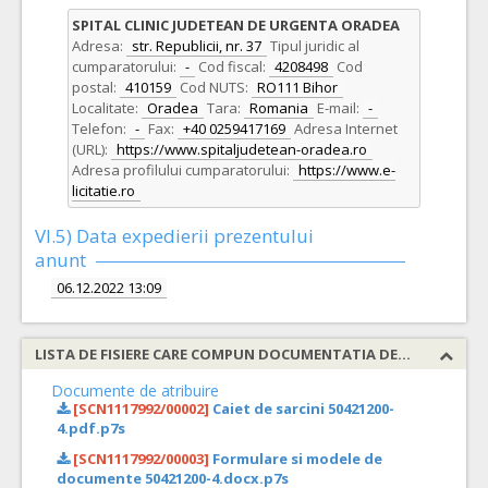
SPITAL CLINIC JUDETEAN DE URGENTA ORADEA
Adresa:
str. Republicii, nr. 37
Tipul juridic al
cumparatorului:
-
Cod fiscal:
4208498
Cod
postal:
410159
Cod NUTS:
RO111 Bihor
Localitate:
Oradea
Tara:
Romania
E-mail:
-
Telefon:
-
Fax:
+40 0259417169
Adresa Internet
(URL):
https://www.spitaljudetean-oradea.ro
Adresa profilului cumparatorului:
https://www.e-
licitatie.ro
VI.5) Data expedierii prezentului
anunt
06.12.2022 13:09
LISTA DE FISIERE CARE COMPUN DOCUMENTATIA DE ATRIBUIRE
Documente de atribuire
[SCN1117992/00002]
Caiet de sarcini 50421200-
4.pdf.p7s
[SCN1117992/00003]
Formulare si modele de
documente 50421200-4.docx.p7s