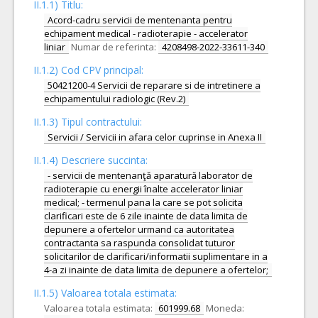
II.1.1) Titlu:
Acord-cadru servicii de mentenanta pentru
echipament medical - radioterapie - accelerator
liniar
Numar de referinta:
4208498-2022-33611-340
II.1.2) Cod CPV principal:
50421200-4 Servicii de reparare si de intretinere a
echipamentului radiologic (Rev.2)
II.1.3) Tipul contractului:
Servicii / Servicii in afara celor cuprinse in Anexa II
II.1.4) Descriere succinta:
- servicii de mentenanţă aparatură laborator de
radioterapie cu energii înalte accelerator liniar
medical; - termenul pana la care se pot solicita
clarificari este de 6 zile inainte de data limita de
depunere a ofertelor urmand ca autoritatea
contractanta sa raspunda consolidat tuturor
solicitarilor de clarificari/informatii suplimentare in a
4-a zi inainte de data limita de depunere a ofertelor;
II.1.5) Valoarea totala estimata:
Valoarea totala estimata:
601999.68
Moneda: