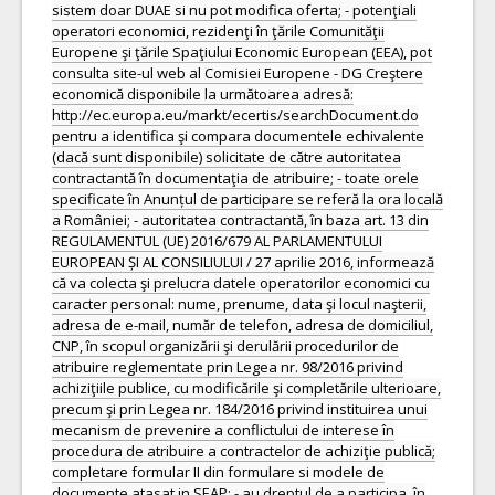
sistem doar DUAE si nu pot modifica oferta; - potenţiali
operatori economici, rezidenţi în ţările Comunităţii
Europene şi ţările Spaţiului Economic European (EEA), pot
consulta site-ul web al Comisiei Europene - DG Creştere
economică disponibile la următoarea adresă:
http://ec.europa.eu/markt/ecertis/searchDocument.do
pentru a identifica şi compara documentele echivalente
(dacă sunt disponibile) solicitate de către autoritatea
contractantă în documentaţia de atribuire; - toate orele
specificate în Anunțul de participare se referă la ora locală
a României; - autoritatea contractantă, în baza art. 13 din
REGULAMENTUL (UE) 2016/679 AL PARLAMENTULUI
EUROPEAN ȘI AL CONSILIULUI / 27 aprilie 2016, informează
că va colecta şi prelucra datele operatorilor economici cu
caracter personal: nume, prenume, data şi locul naşterii,
adresa de e-mail, număr de telefon, adresa de domiciliul,
CNP, în scopul organizării şi derulării procedurilor de
atribuire reglementate prin Legea nr. 98/2016 privind
achiziţiile publice, cu modificările şi completările ulterioare,
precum şi prin Legea nr. 184/2016 privind instituirea unui
mecanism de prevenire a conflictului de interese în
procedura de atribuire a contractelor de achiziţie publică;
completare formular II din formulare si modele de
documente atasat in SEAP; - au dreptul de a participa, în