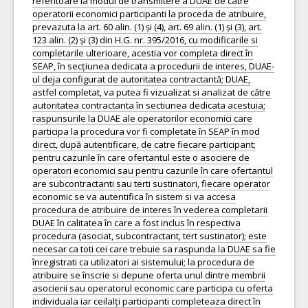
referitoare la modul de transmitere a DUAE de catre
operatorii economici participanti la proceda de atribuire,
prevazuta la art. 60 alin. (1) și (4), art. 69 alin. (1) și (3), art.
123 alin. (2) și (3) din H.G. nr. 395/2016, cu modificarile si
completarile ulterioare, acestia vor completa direct în
SEAP, în secțiunea dedicata a procedurii de interes, DUAE-
ul deja configurat de autoritatea contractantă; DUAE,
astfel completat, va putea fi vizualizat si analizat de către
autoritatea contractanta în sectiunea dedicata acestuia;
raspunsurile la DUAE ale operatorilor economici care
participa la procedura vor fi completate în SEAP în mod
direct, după autentificare, de catre fiecare participant;
pentru cazurile în care ofertantul este o asociere de
operatori economici sau pentru cazurile în care ofertantul
are subcontractanti sau terti sustinatori, fiecare operator
economic se va autentifica în sistem si va accesa
procedura de atribuire de interes în vederea completarii
DUAE în calitatea în care a fost inclus în respectiva
procedura (asociat, subcontractant, tert sustinator); este
necesar ca toti cei care trebuie sa raspunda la DUAE sa fie
înregistrati ca utilizatori ai sistemului; la procedura de
atribuire se înscrie si depune oferta unul dintre membrii
asocierii sau operatorul economic care participa cu oferta
individuala iar ceilalți participanti completeaza direct în