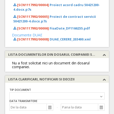
[SCN1117992/00004]
Proiect acord cadru 50421200-
4.docx.p7s
[SCN1117992/00005]
Proiect de contract servicii
50421200-4.docx.p7s
[SCN1117992/00006]
FisaDate_DF1166255.pdf
Documente DUAE
[SCN1117992/00008]
DUAE_CERERE_203400.xml
LISTA DOCUMENTELOR DIN DOSARUL COMPANIEI SOLICITATE
Nu a fost solicitat nici un document din dosarul
companiei.
LISTA CLARIFICARI, NOTIFICARI SI DECIZII
TIP DOCUMENT
DATA TRANSMITERE