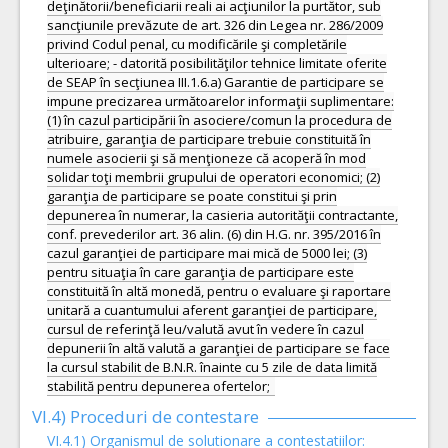
deţinătorii/beneficiarii reali ai acţiunilor la purtător, sub
sancţiunile prevăzute de art. 326 din Legea nr. 286/2009
privind Codul penal, cu modificările şi completările
ulterioare; - datorită posibilităţilor tehnice limitate oferite
de SEAP în secţiunea III.1.6.a) Garantie de participare se
impune precizarea următoarelor informaţii suplimentare:
(1) în cazul participării în asociere/comun la procedura de
atribuire, garanţia de participare trebuie constituită în
numele asocierii şi să menţioneze că acoperă în mod
solidar toţi membrii grupului de operatori economici; (2)
garanţia de participare se poate constitui şi prin
depunerea în numerar, la casieria autorităţii contractante,
conf. prevederilor art. 36 alin. (6) din H.G. nr. 395/2016 în
cazul garanţiei de participare mai mică de 5000 lei; (3)
pentru situaţia în care garanţia de participare este
constituită în altă monedă, pentru o evaluare şi raportare
unitară a cuantumului aferent garanţiei de participare,
cursul de referinţă leu/valută avut în vedere în cazul
depunerii în altă valută a garanţiei de participare se face
la cursul stabilit de B.N.R. înainte cu 5 zile de data limită
stabilită pentru depunerea ofertelor;
VI.4) Proceduri de contestare
VI.4.1) Organismul de solutionare a contestatiilor: