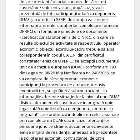
fiecare ofertant / asociat, inclusiv de către terț
susținător / subcontractant, după caz, și va fi
prezentată de toți participanții odată cu depunerea
DUAE și a ofertei în SEAP; declarația va conține
informații aferente situației lor; completare formular
DPRPCI din formulare şi modele de documente;
- certificat constatator emis de O.N.R.C. din care să
rezulte obiectul de activitate al respectivului operator
economic; obiectul acordului-cadru trebuie să aibă
corespondent în codul C.A.E.N. din certificatul
constatator emis de O.N.R.C.; se acceptă Documentul
unic de achiziţie european (DUAE), conform art. 193
din Legea nr. 98/2016 şi Notificarea nr. 240/2016, se
va completa de către operatorii economici
participanţi la procedura de atribuire, inclusiv
eventualii terţ susţinători / subcontractanţi, cu
informaţiile aferente situaţiei lor la nivelul unui DUAE
distinct; documentele justificative în original/copie
legalizată/copie lizibilă cu menţiunea „conform cu
originalul” care probează îndeplinirea celor asumate
prin completarea DUAE sau în cazul ofertanţilor
persoane juridice străine, documente echivalente
emise în ţara de rezidenţă, urmează a fi prezentate,
la solicitarea autorităţii contractante, de către