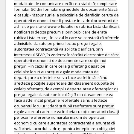
modalitate de comunicare decât cea stabilită; completare
formular SC din formulare şi modele de documente (dacă
e cazul); - răspunsurile la solicitările de clarificări cerute de
operatorii economici vor fi postate în cadrul procedurii de
achizitie pe site-ul www.e-licitatie.ro rubrica Lista clarificari,
notificari si decizii precum si prin publicare de erate
rublica Lista erate; - în cazul în care se constată că ofertele
admisibile clasate pe primul loc au preţuri egale,
autoritatea contractantă va solicita clarificări, prin
intermediul SEAP, în vederea încărcării electronice de către
operatorii economici de documente care conţin noi
preţuri; - în cazul în care ceilalţi ofertanţi clasati pe
celelalte locuri au preţuri egale modalitatea de
departajare a ofertelor se va face astfel încăt să nu
afecteze poziţiile superioare din clasament ocupate de
ceilalţi ofertanţi, de exemplu departajarea ofertanţilor cu
preţuri egale clasate pe locul 2 şi 3 din clasament se va
face astfel încât preţurile reofertate să nu afecteze
ocupantul locului 1; dacă şi după reofertare sunt preţuri
egale acordul-cadru se va încheia cu toţi operatorii clasaţi
pe locurile aferente numărului maxim de operatori
economici cu care autoritatea contractantă a anunţat că
va încheia acordul-cadru; - pentru îndeplinirea obligatiei