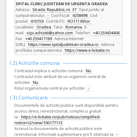
SPITAL CLINIC JUDETEAN DE URGENTA ORADEA
Adresa:
Strada: Republicii, nr. 37
Tipul juridic al
cumparatorului:
-
Cod fiscal:
4208498
Cod
postal:
410159
Cod NUTS:
RO111 Bihor
Localitate:
Oradea
Tara:
Romania
E-
mail:
scjo.achizitii@yahoo.com
Telefon:
+40 259434406
Fax:
+40 259417169
Adresa Internet
(URL):
https://www.spitaljudetean-oradea.ro
Adresa
profilului cumparatorului:
https://www.e-licitatie.ro
I.2) Achizitie comuna
Contractul implica o achizitie comuna:
Nu
Contractul este atribuit de un organism central de
achizitie:
Nu
Rolul organismului central pe achizitie:
-
I.3) Comunicare
Documentele de achizitii publice sunt disponibile pentru
access direct, nerestrictionat, complet si gratuit
la:
https://e-licitatie.ro/pub/notices/simplified-
notice/v2/view/100177113
Accesul la documentele de achizitii publice este
restrictionat. Informatii suplimentare pot fi obtinute la:
-