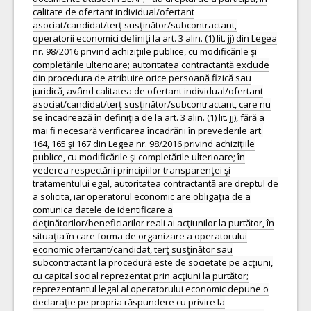
calitate de ofertant individual/ofertant
asociat/candidat/terţ susţinător/subcontractant,
operatorii economici definiţi la art. 3 alin. (1) lit. jj) din Legea
nr. 98/2016 privind achiziţiile publice, cu modificările şi
completările ulterioare; autoritatea contractantă exclude
din procedura de atribuire orice persoană fizică sau
juridică, având calitatea de ofertant individual/ofertant
asociat/candidat/terţ susţinător/subcontractant, care nu
se încadrează în definiţia de la art. 3 alin. (1) lit. jj), fără a
mai fi necesară verificarea încadrării în prevederile art.
164, 165 şi 167 din Legea nr. 98/2016 privind achiziţiile
publice, cu modificările şi completările ulterioare; în
vederea respectării principiilor transparenţei şi
tratamentului egal, autoritatea contractantă are dreptul de
a solicita, iar operatorul economic are obligaţia de a
comunica datele de identificare a
deţinătorilor/beneficiarilor reali ai acţiunilor la purtător, în
situaţia în care forma de organizare a operatorului
economic ofertant/candidat, terţ susţinător sau
subcontractant la procedură este de societate pe acţiuni,
cu capital social reprezentat prin acţiuni la purtător;
reprezentantul legal al operatorului economic depune o
declaraţie pe propria răspundere cu privire la