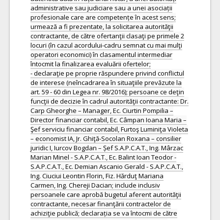
administrative sau judiciare sau a unei asociații
profesionale care are competențe în acest sens;
urmează a fi prezentate, la solicitarea autorităţii
contractante, de către ofertanţii clasaţi pe primele 2
locuri (în cazul acordului-cadru semnat cu mai mulţi
operatori economici) în clasamentul intermediar
întocmit la finalizarea evaluării ofertelor;
- declaraţie pe proprie răspundere privind conflictul
de interese (neîncadrarea în situaţiile prevăzute la
art. 59 - 60 din Legea nr. 98/2016); persoane ce deţin
funcţii de decizie în cadrul autorităţii contractante: Dr.
Carp Gheorghe – Manager, Ec. Ciurtin Pompilia –
Director financiar contabil, Ec. Câmpan Ioana Maria –
Şef serviciu financiar contabil, Furtoş Luminiţa Violeta
– economist IA, Jr. Ghiţă-Socolan Roxana – consilier
juridic I, Iurcov Bogdan – Șef S.A.P.C.A.T., Ing. Mârzac
Marian Minel - S.A.P.C.A.T., Ec. Balint Ioan Teodor -
S.A.P.C.A.T., Ec. Demian Ascanio Gerald - S.A.P.C.A.T.,
Ing. Ciuciui Leontin Florin, Fiz. Hărduţ Mariana
Carmen, Ing. Chereji Dacian; include inclusiv
persoanele care aprobă bugetul aferent autorităţii
contractante, necesar finanţării contractelor de
achiziţie publică; declarația se va întocmi de către