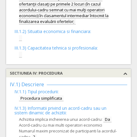
ofertanţii clasaţi pe primele 2 locuri (în cazul
acordului-cadru semnat cu mai mulţi operatori
economici) în clasamentul intermediar întocmit la
III.1.2) Situatia economica si financiara:
III.1.3) Capacitatea tehnica si profesionala:
SECTIUNEA IV: PROCEDURA
IV.1) Descriere
IV.1.1) Tipul procedurii:
Procedura simplificata
IV.1.3) Informatii privind un acord-cadru sau un
sistem dinamic de achizitii:
Achizitia implica incheierea unui acord-cadru:
Da
Acord-cadru cu mai multi operatori economici
Numarul maxim preconizat de participanti la acordul-
cadru:
2