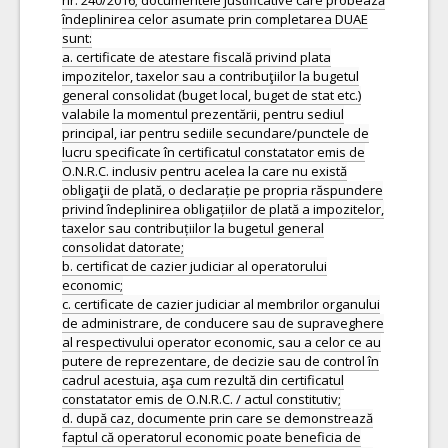
nr. 240/2016; documentele justificative care probează
îndeplinirea celor asumate prin completarea DUAE
sunt:
a. certificate de atestare fiscală privind plata
impozitelor, taxelor sau a contribuţiilor la bugetul
general consolidat (buget local, buget de stat etc.)
valabile la momentul prezentării, pentru sediul
principal, iar pentru sediile secundare/punctele de
lucru specificate în certificatul constatator emis de
O.N.R.C. inclusiv pentru acelea la care nu există
obligaţii de plată, o declarație pe propria răspundere
privind îndeplinirea obligațiilor de plată a impozitelor,
taxelor sau contribuțiilor la bugetul general
consolidat datorate;
b. certificat de cazier judiciar al operatorului
economic;
c. certificate de cazier judiciar al membrilor organului
de administrare, de conducere sau de supraveghere
al respectivului operator economic, sau a celor ce au
putere de reprezentare, de decizie sau de control în
cadrul acestuia, aşa cum rezultă din certificatul
constatator emis de O.N.R.C. / actul constitutiv;
d. după caz, documente prin care se demonstrează
faptul că operatorul economic poate beneficia de