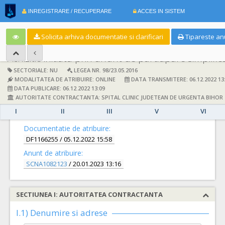
INREGISTRARE / RECUPERARE
ACCES IN SISTEM
RO
Solicita arhiva documentatie si clarificari
Tipareste an
Achizitie initiata prin anunt de participare simplific
SECTORIALE: NU
LEGEA NR. 98/23.05.2016
MODALITATEA DE ATRIBUIRE: ONLINE
DATA TRANSMITERE: 06.12.2022 13
DATA PUBLICARE: 06.12.2022 13:09
AUTORITATE CONTRACTANTA: SPITAL CLINIC JUDETEAN DE URGENTA BIHOR
I
II
III
V
VI
DETALII
Documentatie de atribuire:
DF1166255
/ 05.12.2022 15:58
Anunt de atribuire:
SCNA1082123
/ 20.01.2023 13:16
SECTIUNEA I: AUTORITATEA CONTRACTANTA
I.1) Denumire si adrese