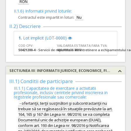
RON
II.1.6) Informatii privind loturile:
Contractul este impartit in loturi:
Nu
II.2) Descriere
1.
Lot implicit (LOT-0000)
COD CPV:
VALOAREA ESTIMATA FARA TVA:
50421200-4
- Servicii de reparare si de intretinere a echipamentului ra
601.999,68 RON
SECTIUNEA III: INFORMATII JURIDICE, ECONOMICE, FINANCIARE SI TEHNICE
III.1) Conditii de participare
III.1.1) Capacitatea de exercitare a activitatii
profesionale, inclusiv cerintele privind inscrierea in
registrele profesionale sau comerciale:
- ofertanţii, terţii susţinători şi subcontractanţii nu
trebuie să se regăsească în situaţiile prevăzute la art.
164, 165 şi 167 din Legea nr. 98/2016; se va completa
Documentul unic de achiziţie european (DUAE),
conform art. 193 din Legea nr. 98/2016 şi Notificarea