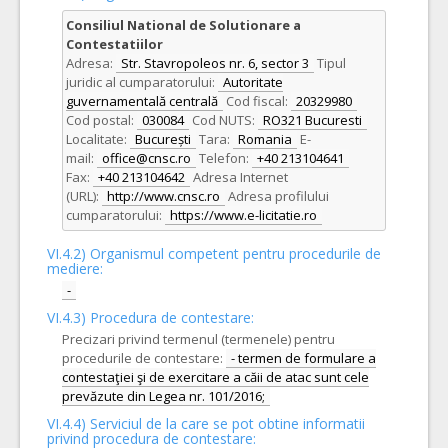
Consiliul National de Solutionare a
Contestatiilor
Adresa:
Str. Stavropoleos nr. 6, sector 3
Tipul
juridic al cumparatorului:
Autoritate
guvernamentală centrală
Cod fiscal:
20329980
Cod postal:
030084
Cod NUTS:
RO321 Bucuresti
Localitate:
București
Tara:
Romania
E-
mail:
office@cnsc.ro
Telefon:
+40 213104641
Fax:
+40 213104642
Adresa Internet
(URL):
http://www.cnsc.ro
Adresa profilului
cumparatorului:
https://www.e-licitatie.ro
VI.4.2) Organismul competent pentru procedurile de
mediere:
-
VI.4.3) Procedura de contestare:
Precizari privind termenul (termenele) pentru
procedurile de contestare:
- termen de formulare a
contestaţiei şi de exercitare a căii de atac sunt cele
prevăzute din Legea nr. 101/2016;
VI.4.4) Serviciul de la care se pot obtine informatii
privind procedura de contestare: