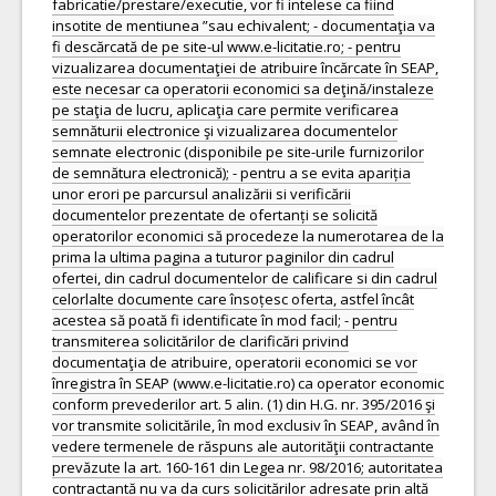
fabricatie/prestare/executie, vor fi intelese ca fiind
insotite de mentiunea ”sau echivalent; - documentaţia va
fi descărcată de pe site-ul www.e-licitatie.ro; - pentru
vizualizarea documentaţiei de atribuire încărcate în SEAP,
este necesar ca operatorii economici sa deţină/instaleze
pe staţia de lucru, aplicaţia care permite verificarea
semnăturii electronice şi vizualizarea documentelor
semnate electronic (disponibile pe site-urile furnizorilor
de semnătura electronică); - pentru a se evita apariția
unor erori pe parcursul analizării si verificării
documentelor prezentate de ofertanți se solicită
operatorilor economici să procedeze la numerotarea de la
prima la ultima pagina a tuturor paginilor din cadrul
ofertei, din cadrul documentelor de calificare si din cadrul
celorlalte documente care însoțesc oferta, astfel încât
acestea să poată fi identificate în mod facil; - pentru
transmiterea solicitărilor de clarificări privind
documentaţia de atribuire, operatorii economici se vor
înregistra în SEAP (www.e-licitatie.ro) ca operator economic
conform prevederilor art. 5 alin. (1) din H.G. nr. 395/2016 şi
vor transmite solicitările, în mod exclusiv în SEAP, având în
vedere termenele de răspuns ale autorităţii contractante
prevăzute la art. 160-161 din Legea nr. 98/2016; autoritatea
contractantă nu va da curs solicitărilor adresate prin altă