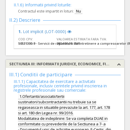
II.1.6) Informatii privind loturile:
Contractul este impartit in loturi:
Nu
II.2) Descriere
1.
Lot implicit (LOT-0000)
COD CPV:
VALOAREA ESTIMATA FARA TVA:
50531300-9
- Servicii de reparare si de intretinere a compresoarelor (R
280.600,00 EUR
SECTIUNEA III: INFORMATII JURIDICE, ECONOMICE, FINANCIARE SI TEHNICE
III.1) Conditii de participare
III.1.1) Capacitatea de exercitare a activitatii
profesionale, inclusiv cerintele privind inscrierea in
registrele profesionale sau comerciale:
1.Ofertantii/asociatii/tertii
sustinatori/subcontractantii nu trebuie sa se
regaseasca in situatiile prevazute la art. 177, art. 178
si art. 180 din Legea nr. 99/2016.
Modalitatea de indeplinire: Se va completa DUAE in
conformitate cu prevederile de la Sectiunea a 7- a
- Documentul unic de achizitie european. E-Certis, din