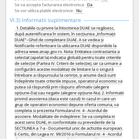
Se va accepta facturarea electronica:
Da
Se vor utiliza platile electronice:
Nu
VI.3) Informatii suplimentare
1. Detaliile cu privire la întocmirea DUAE se regăsesc,
după autentificarea în sistem, în secțiunea „Informații
DUAE”–Ghid de completare DUAE. A se vedea și
Notificarile referitoare la utilizarea DUAE disponibile la
adresa www.anap.gov.ro. Nota: Entitatea contractanta a
selectat (apelat la) indicația globală pentru toate criteriile
de selecție (Partea IV. Criterii de selecție), iar ca urmare a
configurării acestei modalitați de limitare la o singură
întrebare a răspunsului la cerințe, și anume dacă sunt
îndeplinite toate criteriile impuse, operatorul economic va
putea să răspundă prin răspuns afirmativ (alegere
opțiune-Da) sau negativ (alegere opțiune-Nu). 2. Informatii
privind asocierea (daca este cazul): In cazul in care un
grup de operatori economici depune oferta comuna, va
completa si prezenta Formularul nr. 4 - Acordul de
asociere. Modalitate de indeplinire: Se va completa in
acest sens DUAE, in conformitate cu prevederile de la
SECTIUNEA a 7-a - Documentul unic de achizitie european.
E-Certis, din Legea nr. 99/2016 si Formularul nr. 4 - Acordul