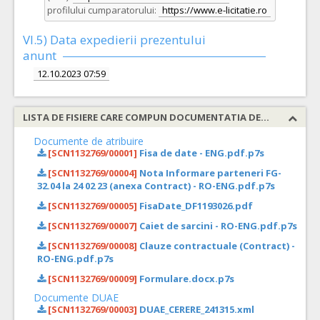
profilului cumparatorului:
https://www.e-licitatie.ro
VI.5) Data expedierii prezentului
anunt
12.10.2023 07:59
LISTA DE FISIERE CARE COMPUN DOCUMENTATIA DE ATRIBUIRE
Documente de atribuire
[SCN1132769/00001]
Fisa de date - ENG.pdf.p7s
[SCN1132769/00004]
Nota Informare parteneri FG-
32.04 la 24 02 23 (anexa Contract) - RO-ENG.pdf.p7s
[SCN1132769/00005]
FisaDate_DF1193026.pdf
[SCN1132769/00007]
Caiet de sarcini - RO-ENG.pdf.p7s
[SCN1132769/00008]
Clauze contractuale (Contract) -
RO-ENG.pdf.p7s
[SCN1132769/00009]
Formulare.docx.p7s
Documente DUAE
[SCN1132769/00003]
DUAE_CERERE_241315.xml