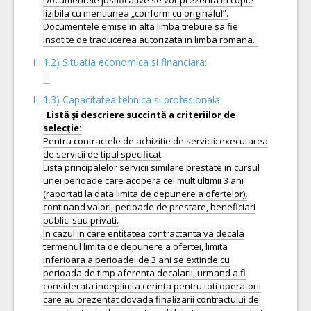
Documentele justificative se vor prezenta in copie
lizibila cu mentiunea „conform cu originalul”.
Documentele emise in alta limba trebuie sa fie
III.1.2) Situatia economica si financiara:
III.1.3) Capacitatea tehnica si profesionala:
Listă şi descriere succintă a criteriilor de
Pentru contractele de achizitie de servicii: executarea
de servicii de tipul specificat
Lista principalelor servicii similare prestate in cursul
unei perioade care acopera cel mult ultimii 3 ani
(raportati la data limita de depunere a ofertelor),
continand valori, perioade de prestare, beneficiari
publici sau privati.
In cazul in care entitatea contractanta va decala
termenul limita de depunere a ofertei, limita
inferioara a perioadei de 3 ani se extinde cu
perioada de timp aferenta decalarii, urmand a fi
considerata indeplinita cerinta pentru toti operatorii
care au prezentat dovada finalizarii contractului de