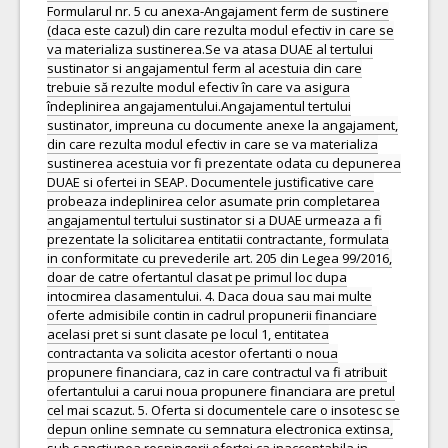
Formularul nr. 5 cu anexa-Angajament ferm de sustinere
(daca este cazul) din care rezulta modul efectiv in care se
va materializa sustinerea.Se va atasa DUAE al tertului
sustinator si angajamentul ferm al acestuia din care
trebuie să rezulte modul efectiv în care va asigura
îndeplinirea angajamentului.Angajamentul tertului
sustinator, impreuna cu documente anexe la angajament,
din care rezulta modul efectiv in care se va materializa
sustinerea acestuia vor fi prezentate odata cu depunerea
DUAE si ofertei in SEAP. Documentele justificative care
probeaza indeplinirea celor asumate prin completarea
angajamentul tertului sustinator si a DUAE urmeaza a fi
prezentate la solicitarea entitatii contractante, formulata
in conformitate cu prevederile art. 205 din Legea 99/2016,
doar de catre ofertantul clasat pe primul loc dupa
intocmirea clasamentului. 4. Daca doua sau mai multe
oferte admisibile contin in cadrul propunerii financiare
acelasi pret si sunt clasate pe locul 1, entitatea
contractanta va solicita acestor ofertanti o noua
propunere financiara, caz in care contractul va fi atribuit
ofertantului a carui noua propunere financiara are pretul
cel mai scazut. 5. Oferta si documentele care o insotesc se
depun online semnate cu semnatura electronica extinsa,