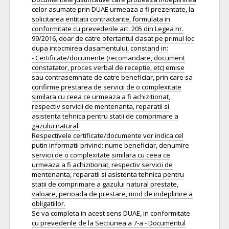
celor asumate prin DUAE urmeaza a fi prezentate, la
solicitarea entitatii contractante, formulata in
conformitate cu prevederile art. 205 din Legea nr.
99/2016, doar de catre ofertantul clasat pe primul loc
dupa intocmirea clasamentului, constand in:
- Certificate/documente (recomandare, document
constatator, proces verbal de receptie, etc) emise
sau contrasemnate de catre beneficiar, prin care sa
confirme prestarea de servicii de o complexitate
similara cu ceea ce urmeaza a fi achizitionat,
respectiv servicii de mentenanta, reparatii si
asistenta tehnica pentru statii de comprimare a
gazului natural.
Respectivele certificate/documente vor indica cel
putin informatii privind: nume beneficiar, denumire
servicii de o complexitate similara cu ceea ce
urmeaza a fi achizitionat, respectiv servicii de
mentenanta, reparatii si asistenta tehnica pentru
statii de comprimare a gazului natural prestate,
valoare, perioada de prestare, mod de indeplinire a
obligatiilor.
Se va completa in acest sens DUAE, in conformitate
cu prevederile de la Sectiunea a 7-a - Documentul