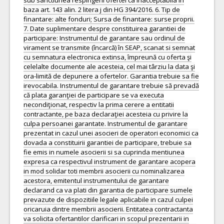
sub sanctiunea respingerii ofertei ca inacceptabila in
baza art. 143 alin. 2 litera j din HG 394/2016. 6. Tip de
finantare: alte fonduri; Sursa de finantare: surse proprii.
7. Date suplimentare despre constituirea garantiei de
participare: Instrumentul de garantare sau ordinul de
virament se transmite (încarcă) în SEAP, scanat si semnat
cu semnatura electronica extinsa, împreună cu oferta şi
celelalte documente ale acesteia, cel mai târziu la data şi
ora-limită de depunere a ofertelor. Garantia trebuie sa fie
irevocabila. Instrumentul de garantare trebuie să prevadă
că plata garanţiei de participare se va executa
necondiţionat, respectiv la prima cerere a entitatii
contractante, pe baza declaraţiei acesteia cu privire la
culpa persoanei garantate. Instrumentul de garantare
prezentat in cazul unei asocieri de operatori economici ca
dovada a constituirii garantiei de participare, trebuie sa
fie emis in numele asocierii si sa cuprinda mentiunea
expresa ca respectivul instrument de garantare acopera
in mod solidar toti membrii asocierii cu nominalizarea
acestora, emitentul instrumentului de garantare
declarand ca va plati din garantia de participare sumele
prevazute de dispozitiile legale aplicabile in cazul culpei
oricaruia dintre membrii asocierii. Entitatea contractanta
va solicita ofertantilor clarificari in scopul prezentarii in