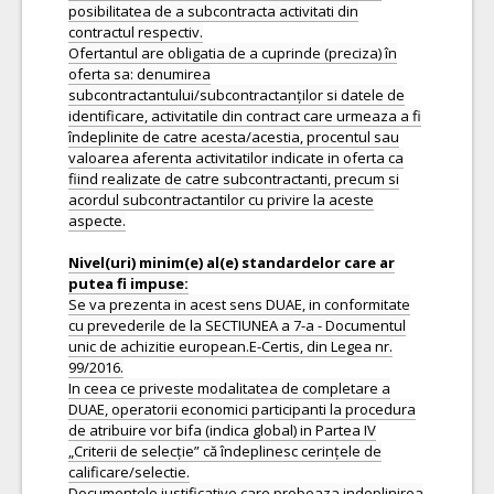
posibilitatea de a subcontracta activitati din
contractul respectiv.
Ofertantul are obligatia de a cuprinde (preciza) în
oferta sa: denumirea
subcontractantului/subcontractanților si datele de
identificare, activitatile din contract care urmeaza a fi
îndeplinite de catre acesta/acestia, procentul sau
valoarea aferenta activitatilor indicate in oferta ca
fiind realizate de catre subcontractanti, precum si
acordul subcontractantilor cu privire la aceste
aspecte.
Nivel(uri) minim(e) al(e) standardelor care ar
Se va prezenta in acest sens DUAE, in conformitate
cu prevederile de la SECTIUNEA a 7-a - Documentul
unic de achizitie european.E-Certis, din Legea nr.
99/2016.
In ceea ce priveste modalitatea de completare a
DUAE, operatorii economici participanti la procedura
de atribuire vor bifa (indica global) in Partea IV
„Criterii de selecție” că îndeplinesc cerințele de
calificare/selectie.
Documentele justificative care probeaza indeplinirea