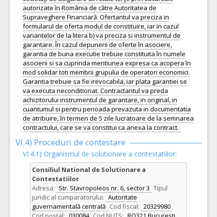
autorizate în România de către Autoritatea de
Supraveghere Financiară. Ofertantul va preciza in
formularul de oferta modul de constituire, iar in cazul
variantelor de la litera b) va preciza si instrumentul de
garantare. În cazul depunerii de oferte în asociere,
garantia de buna executie trebuie constituita în numele
asocierii si sa cuprinda mentiunea expresa ca acopera în
mod solidar toti membrii grupului de operatori economici.
Garantia trebuie sa fie irevocabila, iar plata garantiei se
va executa neconditionat. Contractantul va preda
achizitorului instrumentul de garantare, in original, in
cuantumul si pentru perioada prevazuta in documentatia
de atribuire, în termen de 5 zile lucratoare de la semnarea
contractului, care se va constitui ca anexa la contract.
VI.4) Proceduri de contestare
VI.4.1) Organismul de solutionare a contestatiilor:
Consiliul National de Solutionare a
Contestatiilor
Adresa:
Str. Stavropoleos nr. 6, sector 3
Tipul
juridic al cumparatorului:
Autoritate
guvernamentală centrală
Cod fiscal:
20329980
Cod postal:
030084
Cod NUTS:
RO321 Bucuresti