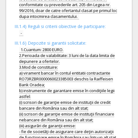
conformitate cu prevederile art. 205 din Legea nr.
99/2016, doar de catre ofertantul clasat pe primul loc
III.1.4) Reguli si criterii obiective de participare:
-
III.1.6) Depozite si garantii solicitate:
1.Cuantum: 2800 EURO.
2.Perioada de valabilitate: 3 luni de la data limita de
depunere a ofertelor.
3.Mod de constituire:
a) virament bancar în contul entitatii contractante
RO73RZBR0000060023385003 deschis la Raiffeisen
Bank Oradea;
b) instrumente de garantare emise în condiţiile legii
astfel:
(i) scrisori de garanţie emise de instituţii de credit
bancare din România sau din alt stat;
(ii) scrisori de garanţie emise de instituţii financiare
nebancare din România sau din alt stat;
(iii) asigurări de garanţii emise:
- fie de societăţi de asigurare care deţin autorizaţii
de funcţionare emise în România sau într-un alt stat