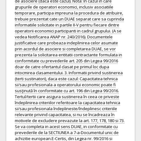
de asociere (daca este cazul). Nota: In cazul in care
grupurile de operatori economici, inclusiv asociatiile
temporare, participa impreuna la procedura de atribuire,
trebuie prezentat cate un DUAE separat care sa cuprinda
informatiile solicitate in partile II-V pentru fiecare dintre
operatorii economici participanti in cadrul grupului. (A se
vedea Notificarea ANAP nr. 240/2016). Documentele
justificative care probeaza indeplinirea celor asumate
prin acordul de asociere si completarea DUAE, se vor
prezenta la solicitarea entitatii contractante formulata in
conformitate cu prevederile art. 205 din Legea 99/2016
doar de catre ofertantul clasat pe primul loc dupa
intocmirea clasamentului. 3. Informatii privind sustinerea
(terti sustinatori), daca este cazul: Capacitatea tehnica
si/sau profesionala a operatorului economic poate fi
susţinută în conformitate cu art. 196 din Legea 99/2016.
Tertul/tertii care asigura sustinerea în ceea ce priveste
îndeplinirea criteriilor referitoare la capacitatea tehnica
si/sau profesionala îndeplineste/îndeplinesc criteriile
relevante privind capacitatea, si nu se încadreaza în
motivele de excludere prevazute la art. 177, 178, 180 si 73.
Se va completa in acest sens DUAE, in conformitate cu
prevederile de la SECTIUNEA a 7-a-Documentul unic de
achizitie european.E-Certis, din Legea nr. 99/2016 si