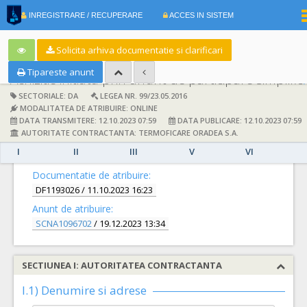
|
INREGISTRARE / RECUPERARE
ACCES IN SISTEM
RO
EN
Solicita arhiva documentatie si clarificari
Tipareste anunt
Achizitie initiata pri
SECTORIALE: DA
LEGEA NR. 99/23.05.2016
MODALITATEA DE ATRIBUIRE: ONLINE
DATA TRANSMITERE: 12.10.2023 07:59
DATA PUBLICARE: 12.10.2023 07:59
AUTORITATE CONTRACTANTA: TERMOFICARE ORADEA S.A.
I
II
III
V
VI
DETALII
Documentatie de atribuire:
DF1193026
/ 11.10.2023 16:23
Anunt de atribuire:
SCNA1096702
/ 19.12.2023 13:34
SECTIUNEA I: AUTORITATEA CONTRACTANTA
I.1) Denumire si adrese