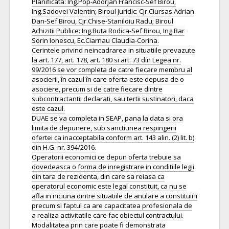
Planificata: Ing.Pop-Adorjan Francisc-Sef Birou,
Ing.Sadovei Valentin; Biroul Juridic: Cjr.Ciursas Adrian
Dan-Sef Birou, Cjr.Chise-Staniloiu Radu; Biroul
Achizitii Publice: Ing.Buta Rodica-Sef Birou, Ing.Bar
Sorin Ionescu, Ec.Ciarnau Claudia-Corina.
Cerintele privind neincadrarea in situatiile prevazute
la art. 177, art. 178, art. 180 si art. 73 din Legea nr.
99/2016 se vor completa de catre fiecare membru al
asocierii, în cazul în care oferta este depusa de o
asociere, precum si de catre fiecare dintre
subcontractantii declarati, sau tertii sustinatori, daca
este cazul.
DUAE se va completa in SEAP, pana la data si ora
limita de depunere, sub sanctiunea respingerii
ofertei ca inacceptabila conform art. 143 alin. (2) lit. b)
din H.G. nr. 394/2016.
Operatorii economici ce depun oferta trebuie sa
dovedeasca o forma de inregistrare in conditiile legii
din tara de rezidenta, din care sa reiasa ca
operatorul economic este legal constituit, ca nu se
afla in niciuna dintre situatiile de anulare a constituirii
precum si faptul ca are capacitatea profesionala de
a realiza activitatile care fac obiectul contractului.
Modalitatea prin care poate fi demonstrata