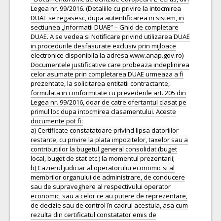
Legea nr. 99/2016. (Detaliile cu privire la intocmirea
DUAE se regasesc, dupa autentificarea in sistem, in
sectiunea „Informatii DUAE” – Ghid de completare
DUAE. A se vedea si Notificare privind utilizarea DUAE
in procedurile desfasurate exclusiv prin mijloace
electronice disponibila la adresa www.anap.gov.ro)
Documentele justificative care probeaza indeplinirea
celor asumate prin completarea DUAE urmeaza a fi
prezentate, la solicitarea entitatii contractante,
formulata in conformitate cu prevederile art. 205 din
Legea nr. 99/2016, doar de catre ofertantul clasat pe
primul loc dupa intocmirea clasamentului. Aceste
documente pot fi:
a) Certificate constatatoare privind lipsa datoriilor
restante, cu privire la plata impozitelor, taxelor sau a
contributiilor la bugetul general consolidat (buget
local, buget de stat etc.) la momentul prezentarii;
b) Cazierul judiciar al operatorului economic si al
membrilor organului de administrare, de conducere
sau de supraveghere al respectivului operator
economic, sau a celor ce au putere de reprezentare,
de decizie sau de control în cadrul acestuia, asa cum
rezulta din certificatul constatator emis de