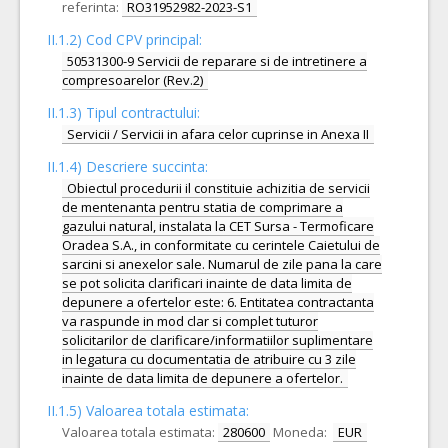
referinta:
RO31952982-2023-S1
II.1.2) Cod CPV principal:
50531300-9 Servicii de reparare si de intretinere a
compresoarelor (Rev.2)
II.1.3) Tipul contractului:
Servicii / Servicii in afara celor cuprinse in Anexa II
II.1.4) Descriere succinta:
Obiectul procedurii il constituie achizitia de servicii
de mentenanta pentru statia de comprimare a
gazului natural, instalata la CET Sursa - Termoficare
Oradea S.A., in conformitate cu cerintele Caietului de
sarcini si anexelor sale. Numarul de zile pana la care
se pot solicita clarificari inainte de data limita de
depunere a ofertelor este: 6. Entitatea contractanta
va raspunde in mod clar si complet tuturor
solicitarilor de clarificare/informatiilor suplimentare
in legatura cu documentatia de atribuire cu 3 zile
inainte de data limita de depunere a ofertelor.
II.1.5) Valoarea totala estimata:
Valoarea totala estimata:
280600
Moneda:
EUR