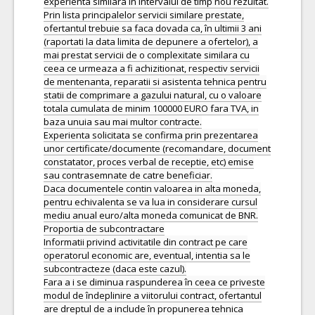
experienta similara in intervalul de timp nou rezultat.
Prin lista principalelor servicii similare prestate,
ofertantul trebuie sa faca dovada ca, în ultimii 3 ani
(raportati la data limita de depunere a ofertelor), a
mai prestat servicii de o complexitate similara cu
ceea ce urmeaza a fi achizitionat, respectiv servicii
de mentenanta, reparatii si asistenta tehnica pentru
statii de comprimare a gazului natural, cu o valoare
totala cumulata de minim 100000 EURO fara TVA, in
baza unuia sau mai multor contracte.
Experienta solicitata se confirma prin prezentarea
unor certificate/documente (recomandare, document
constatator, proces verbal de receptie, etc) emise
sau contrasemnate de catre beneficiar.
Daca documentele contin valoarea in alta moneda,
pentru echivalenta se va lua in considerare cursul
mediu anual euro/alta moneda comunicat de BNR.
Proportia de subcontractare
Informatii privind activitatile din contract pe care
operatorul economic are, eventual, intentia sa le
subcontracteze (daca este cazul).
Fara a i se diminua raspunderea în ceea ce priveste
modul de îndeplinire a viitorului contract, ofertantul
are dreptul de a include în propunerea tehnica