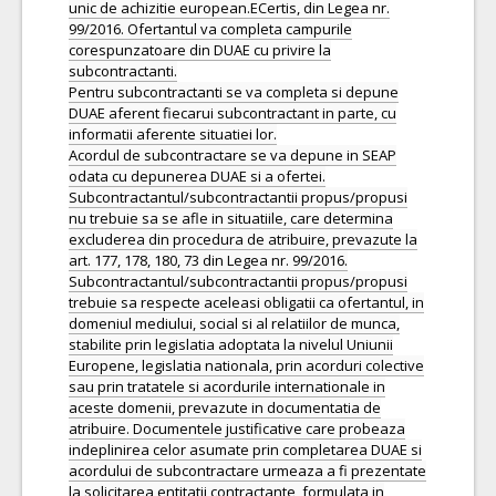
unic de achizitie european.ECertis, din Legea nr.
99/2016. Ofertantul va completa campurile
corespunzatoare din DUAE cu privire la
subcontractanti.
Pentru subcontractanti se va completa si depune
DUAE aferent fiecarui subcontractant in parte, cu
informatii aferente situatiei lor.
Acordul de subcontractare se va depune in SEAP
odata cu depunerea DUAE si a ofertei.
Subcontractantul/subcontractantii propus/propusi
nu trebuie sa se afle in situatiile, care determina
excluderea din procedura de atribuire, prevazute la
art. 177, 178, 180, 73 din Legea nr. 99/2016.
Subcontractantul/subcontractantii propus/propusi
trebuie sa respecte aceleasi obligatii ca ofertantul, in
domeniul mediului, social si al relatiilor de munca,
stabilite prin legislatia adoptata la nivelul Uniunii
Europene, legislatia nationala, prin acorduri colective
sau prin tratatele si acordurile internationale in
aceste domenii, prevazute in documentatia de
atribuire. Documentele justificative care probeaza
indeplinirea celor asumate prin completarea DUAE si
acordului de subcontractare urmeaza a fi prezentate
la solicitarea entitatii contractante, formulata in