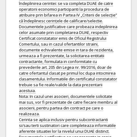
îndeplinirea cerintei: se va completa DUAE de catre
operatorii economici participanti la procedura de
atribuire prin bifarea in Partea IV „Criterii de selecție”
că îndeplinesc cerințele de calificare/selectie.
Documentele justificative care probeaza indeplinirea
celor asumate prin completarea DUAE, respectiv
Certificat constatator emis de Oficiul Registrului
Comertului, sau in cazul ofertantilor straini,
documente echivalente emise in tara de rezidenta,
urmeaza a fi prezentate, la solicitarea entitatii
contractante, formulata in conformitate cu
prevederile art. 205 din Legea nr. 99/2016, doar de
catre ofertantul clasat pe primul loc dupa intocmirea
clasamentului. Informatiile din certificatul constatator
trebuie sa fie reale/valide la data prezentarii
acestuia.
Nota: In cazul unei asocieri, documentele solicitate
mai sus, vor fi prezentate de catre fiecare membru al
asocierii, pentru partea din contract pe care o
realizeaza.
Cerinta se aplica inclusiv pentru subcontractanti
si/sau terti sustinatori care completeaza informatiile
aferente situatiei lor la nivelul unui DUAE distinct.