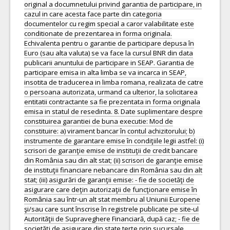
original a documnetului privind garantia de participare, in
cazul in care acesta face parte din categoria
documentelor cu regim special a caror valabilitate este
conditionate de prezentarea in forma originala.
Echivalenta pentru o garantie de participare depusa în
Euro (sau alta valuta) se va face la cursul BNR din data
publicarii anuntului de participare in SEAP. Garantia de
participare emisa in alta limba se va incarca in SEAP,
insotita de traducerea in limba romana, realizata de catre
o persoana autorizata, urmand ca ulterior, la solicitarea
entitatii contractante sa fie prezentata in forma originala
emisa in statul de resedinta. 8. Date suplimentare despre
constituirea garantiei de buna executie: Mod de
constituire: a) virament bancar în contul achizitorului; b)
instrumente de garantare emise în condiţiile legii astfel: (i)
scrisori de garanţie emise de instituţii de credit bancare
din România sau din alt stat; (ii) scrisori de garanţie emise
de instituţii financiare nebancare din România sau din alt
stat; (iii) asigurări de garanţii emise: - fie de societăţi de
asigurare care deţin autorizaţii de funcţionare emise în
România sau într-un alt stat membru al Uniunii Europene
şi/sau care sunt înscrise în registrele publicate pe site-ul
Autorităţii de Supraveghere Financiară, după caz; - fie de
societăţi de asigurare din state terţe prin sucursale