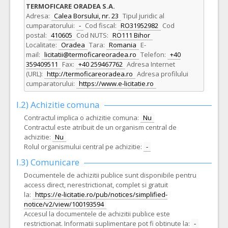
TERMOFICARE ORADEA S.A.
Adresa:
Calea Borsului, nr. 23
Tipul juridic al
cumparatorului:
-
Cod fiscal:
RO31952982
Cod
postal:
410605
Cod NUTS:
RO111 Bihor
Localitate:
Oradea
Tara:
Romania
E-
mail:
licitatii@termoficareoradea.ro
Telefon:
+40
359409511
Fax:
+40 259467762
Adresa Internet
(URL):
http://termoficareoradea.ro
Adresa profilului
cumparatorului:
https://www.e-licitatie.ro
I.2) Achizitie comuna
Contractul implica o achizitie comuna:
Nu
Contractul este atribuit de un organism central de
achizitie:
Nu
Rolul organismului central pe achizitie:
-
I.3) Comunicare
Documentele de achizitii publice sunt disponibile pentru
access direct, nerestrictionat, complet si gratuit
la:
https://e-licitatie.ro/pub/notices/simplified-
notice/v2/view/100193594
Accesul la documentele de achizitii publice este
restrictionat. Informatii suplimentare pot fi obtinute la:
-