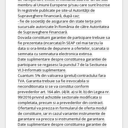
membru al Uniunii Europene şi/sau care sunt înscrise
în registrele publicate pe site-ul Autorităţii de
Supraveghere Financiară, după caz;
- fie de societăţi de asigurare din state terţe prin
sucursale autorizate în România de către Autoritatea
de Supraveghere Financiară.
Dovada constituirii garantiei de participare trebuie sa
fie prezentata (incarcata) în SEAP cel mai tarziu la
data si ora-limita de depunere a ofertelor, scanata si
semnata cu semnatura electronica extinsa.
Date suplimentare despre constituirea garantiei de
participare se regasesc la punctul 7 de la Sectiunea
VI.3-Informatii suplimentare.
Cuantum: 5% din valoarea (pretul) contractului fara
TVA. Garantia trebuie sa fie irevocabila si
neconditionata si se va constitui conform
prevederilor art. 164 alin. (4) lit. a) si lit. b) din Legea nr.
99/2016 privind achizitiile sectoriale modificata si
completata, precum si a prevederilor din contract.
Ofertantul va preciza in formularul de oferta modul
de constituire, iar in cazul variantei instrumente de
garantare va preciza si instrumentul de garantare.
Date suplimentare despre constituirea garantiei de