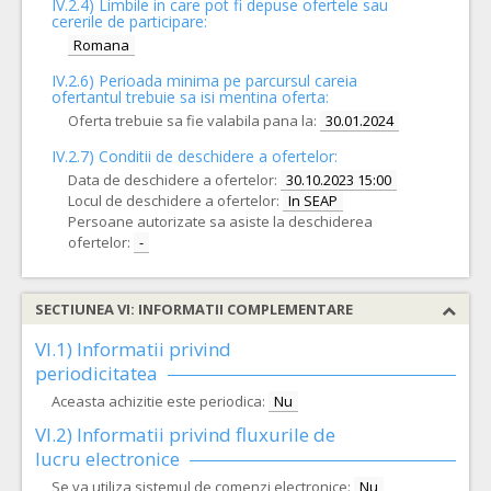
IV.2.4)
Limbile in care pot fi depuse ofertele sau
cererile de participare:
Romana
IV.2.6) Perioada minima pe parcursul careia
ofertantul trebuie sa isi mentina oferta:
Oferta trebuie sa fie valabila pana la:
30.01.2024
IV.2.7) Conditii de deschidere a ofertelor:
Data de deschidere a ofertelor:
30.10.2023 15:00
Locul de deschidere a ofertelor:
In SEAP
Persoane autorizate sa asiste la deschiderea
ofertelor:
-
SECTIUNEA VI: INFORMATII COMPLEMENTARE
VI.1) Informatii privind
periodicitatea
Aceasta achizitie este periodica:
Nu
VI.2) Informatii privind fluxurile de
lucru electronice
Se va utiliza sistemul de comenzi electronice:
Nu