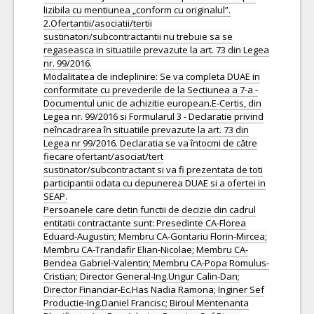
lizibila cu mentiunea „conform cu originalul”.
2.Ofertantii/asociatii/tertii
sustinatori/subcontractantii nu trebuie sa se
regaseasca in situatiile prevazute la art. 73 din Legea
nr. 99/2016.
Modalitatea de indeplinire: Se va completa DUAE in
conformitate cu prevederile de la Sectiunea a 7-a -
Documentul unic de achizitie european.E-Certis, din
Legea nr. 99/2016 si Formularul 3 - Declaratie privind
neîncadrarea în situatiile prevazute la art. 73 din
Legea nr 99/2016. Declaratia se va întocmi de către
fiecare ofertant/asociat/tert
sustinator/subcontractant si va fi prezentata de toti
participantii odata cu depunerea DUAE si a ofertei in
SEAP.
Persoanele care detin functii de decizie din cadrul
entitatii contractante sunt: Presedinte CA-Florea
Eduard-Augustin; Membru CA-Gontariu Florin-Mircea;
Membru CA-Trandafir Elian-Nicolae; Membru CA-
Bendea Gabriel-Valentin; Membru CA-Popa Romulus-
Cristian; Director General-Ing.Ungur Calin-Dan;
Director Financiar-Ec.Has Nadia Ramona; Inginer Sef
Productie-Ing.Daniel Francisc; Biroul Mentenanta