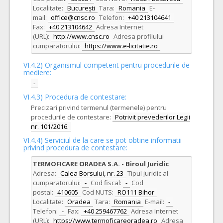
Localitate:
București
Tara:
Romania
E-
mail:
office@cnsc.ro
Telefon:
+40 213104641
Fax:
+40 213104642
Adresa Internet
(URL):
http://www.cnsc.ro
Adresa profilului
cumparatorului:
https://www.e-licitatie.ro
VI.4.2) Organismul competent pentru procedurile de
mediere:
-
VI.4.3) Procedura de contestare:
Precizari privind termenul (termenele) pentru
procedurile de contestare:
Potrivit prevederilor Legii
nr. 101/2016.
VI.4.4) Serviciul de la care se pot obtine informatii
privind procedura de contestare:
TERMOFICARE ORADEA S.A. - Biroul Juridic
Adresa:
Calea Borsului, nr. 23
Tipul juridic al
cumparatorului:
-
Cod fiscal:
-
Cod
postal:
410605
Cod NUTS:
RO111 Bihor
Localitate:
Oradea
Tara:
Romania
E-mail:
-
Telefon:
-
Fax:
+40 259467762
Adresa Internet
(URL):
https://www.termoficareoradea.ro
Adresa