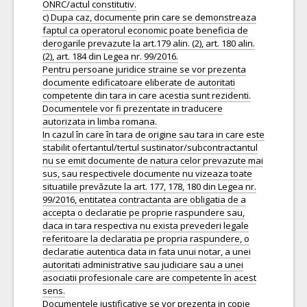
ONRC/actul constitutiv.
c) Dupa caz, documente prin care se demonstreaza
faptul ca operatorul economic poate beneficia de
derogarile prevazute la art.179 alin. (2), art. 180 alin.
(2), art. 184 din Legea nr. 99/2016.
Pentru persoane juridice straine se vor prezenta
documente edificatoare eliberate de autoritati
competente din tara in care acestia sunt rezidenti.
Documentele vor fi prezentate in traducere
autorizata in limba romana.
In cazul în care în tara de origine sau tara in care este
stabilit ofertantul/tertul sustinator/subcontractantul
nu se emit documente de natura celor prevazute mai
sus, sau respectivele documente nu vizeaza toate
situatiile prevăzute la art. 177, 178, 180 din Legea nr.
99/2016, entitatea contractanta are obligatia de a
accepta o declaratie pe proprie raspundere sau,
daca in tara respectiva nu exista prevederi legale
referitoare la declaratia pe propria raspundere, o
declaratie autentica data in fata unui notar, a unei
autoritati administrative sau judiciare sau a unei
asociatii profesionale care are competente în acest
sens.
Documentele justificative se vor prezenta in copie