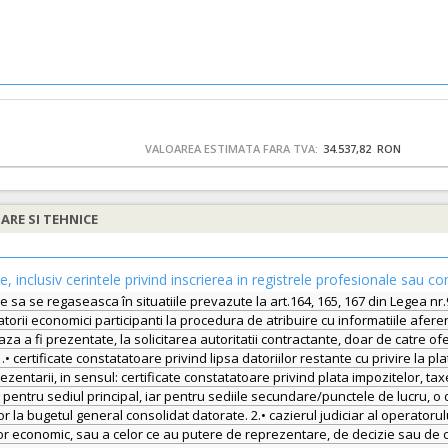
VALOAREA ESTIMATA FARA TVA:
34.537,82 RON
IARE SI TEHNICE
le, inclusiv cerintele privind inscrierea in registrele profesionale sau co
ebuie sa se regaseasca în situatiile prevazute la art.164, 165, 167 din Legea
orii economici participanti la procedura de atribuire cu informatiile afere
 fi prezentate, la solicitarea autoritatii contractante, doar de catre ofer
• certificate constatatoare privind lipsa datoriilor restante cu privire la pl
ezentarii, in sensul: certificate constatatoare privind plata impozitelor, ta
i, pentru sediul principal, iar pentru sediile secundare/punctele de lucru, 
ilor la bugetul general consolidat datorate. 2.• cazierul judiciar al operato
economic, sau a celor ce au putere de reprezentare, de decizie sau de cont