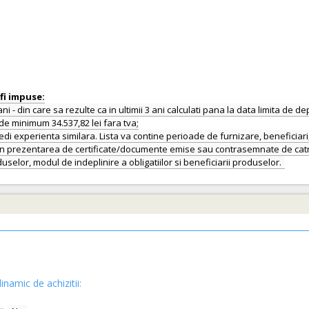
 ani - din care sa rezulte ca in ultimii 3 ani calculati pana la data limita de 
e minimum 34.537,82 lei fara tva;
di experienta similara. Lista va contine perioade de furnizare, beneficiari
rin prezentarea de certificate/documente emise sau contrasemnate de catre o
inamic de achizitii: