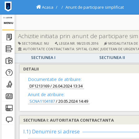
Acasa
Anunt de participare simplificat
E - LICITATIE
MENIU
Achizitie initiata prin anunt de participare simp
SECTORIALE: NU
LEGEA NR. 98/23.05.2016
MODALITATEA DE A
AUTORITATE CONTRACTANTA: SPITAL CLINIC JUDETEAN DE URGENTA
SECTIUNEA I
SECTIUNEA II
DETALII
Documentatie de atribuire:
DF1213169
/ 26.04.2024 13:34
Anunt de atribuire:
SCNA1104187
/ 20.05.2024 14:49
SECTIUNEA I: AUTORITATEA CONTRACTANTA
I.1) Denumire si adrese