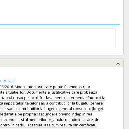
merciale:
 nr.98/2016. Modalitatea prin care poate fi demonstrata
nte situatiei lor,.Documentele justificative care probeaza
tantul clasat pe locul I în clasamentul intermediar întocmit la
ata impozitelor, taxelor sau a contributiilor la bugetul general
xelor sau a contributiilor la bugetul general consolidat (buget
o declaraţie pe propria răspundere privind îndeplinirea
rului economic si al membrilor organului de administrare, de
rol în cadrul acestuia, asa cum rezulta din certificatul