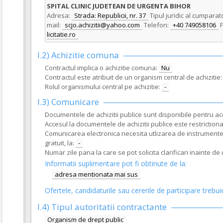
SPITAL CLINIC JUDETEAN DE URGENTA BIHOR
Adresa:
Strada: Republicii, nr. 37
Tipul juridic al cumparat
mail:
scjo.achizitii@yahoo.com
Telefon:
+40 749058106
F
licitatie.ro
I.2) Achizitie comuna
Contractul implica o achizitie comuna:
Nu
Contractul este atribuit de un organism central de achizitie:
Rolul organismului central pe achizitie:
-
I.3) Comunicare
Documentele de achizitii publice sunt disponibile pentru acce
Accesul la documentele de achizitii publice este restrictionat
Comunicarea electronica necesita utlizarea de instrumente s
gratuit, la:
-
Numar zile pana la care se pot solicita clarificari inainte d
Informatii suplimentare pot fi obtinute de la:
adresa mentionata mai sus
Ofertele, candidaturile sau cererile de participare trebui
I.4) Tipul autoritatii contractante
Organism de drept public