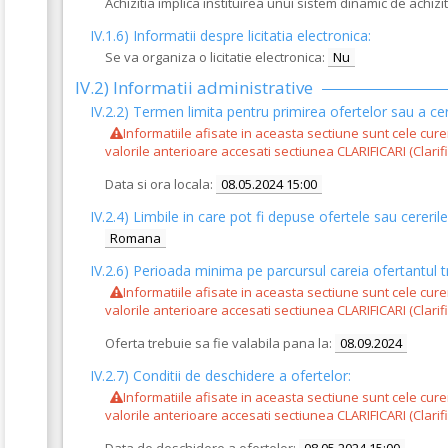
Achizitia implica instituirea unui sistem dinamic de achiziti
IV.1.6) Informatii despre licitatia electronica:
Se va organiza o licitatie electronica:
Nu
IV.2) Informatii administrative
IV.2.2) Termen limita pentru primirea ofertelor sau a cer
Informatiile afisate in aceasta sectiune sunt cele cur
valorile anterioare accesati sectiunea CLARIFICARI (Clarific
Data si ora locala:
08.05.2024 15:00
IV.2.4)
Limbile in care pot fi depuse ofertele sau cererile
Romana
IV.2.6) Perioada minima pe parcursul careia ofertantul t
Informatiile afisate in aceasta sectiune sunt cele cur
valorile anterioare accesati sectiunea CLARIFICARI (Clarific
Oferta trebuie sa fie valabila pana la:
08.09.2024
IV.2.7) Conditii de deschidere a ofertelor:
Informatiile afisate in aceasta sectiune sunt cele cur
valorile anterioare accesati sectiunea CLARIFICARI (Clarific