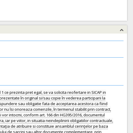
1 ce prezinta pret egal, se va solicita reofertare in SICAP in
ezentate în original si/sau copie în vederea participarii la
spundere sau obligatie fata de acceptarea acestora ca fiind
r nu îsi onoreaza comenzile, în termenul stabilit prin contract,
 si vor intocmi, conform art. 166 din HG395/2016, documentul
iar pe viitor, in situatia neindeplinirii obligatiilor contractuale,
taţia de atribuire si constituie ansamblul cerinţelor pe baza
etului de sarcini sau altor documente complementare, prin