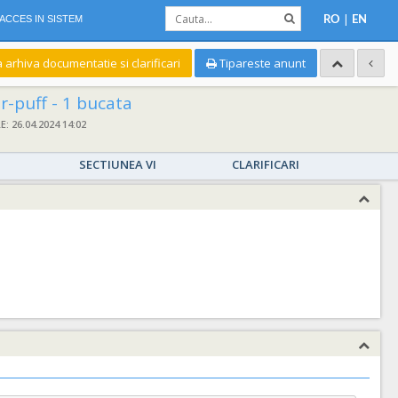
|
ACCES IN SISTEM
RO
EN
a arhiva documentatie si clarificari
Tipareste anunt
-puff - 1 bucata
 26.04.2024 14:02
SECTIUNEA VI
CLARIFICARI