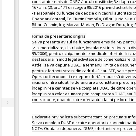
constatator emis de ONRC / actul constitutiv; 3.• dupa ca
167 alin. (2), art. 171 din Legea 98/2016 privind achizitiil
- Persoanele cu functie de decizie din cadrul autoritatii
Financiar-Contabil, Ec. Ciurtin Pompilia, Oficiul Juridic-
Bibart Cosmin, Ing. Marzac Marian, Ec. Dragan Doru, Ing. P
Forma de prezentare: original
Se va prezenta avizul de functionare emis de MS pentru o
-> comercializare, distribuire, instalare si intretinere a 
95/2006), pentru echipamentele medicale ofertate. In caz
desfasoara in mod legal activitatea de comercializare, dist
Astfel, se va depune DUAE la termenul limita de depunere
pentru ofertantii straini din cadrul UE sau SEE, sa se prezi
Operatorii economici ce depun ofertă trebuie să dovedească
niciuna dintre situațiile de anulare a constituirii precum 
îndeplinirea cerinței: se va completa DUAE de către opera
îndeplinirea celor asumate prin completarea DUAE, sau în 
contractante, doar de catre ofertantul clasat pe locul I în
Declaratie privind lista subcontractantilor, precum si inf
Se va completa DUAE de catre operatorii economici partic