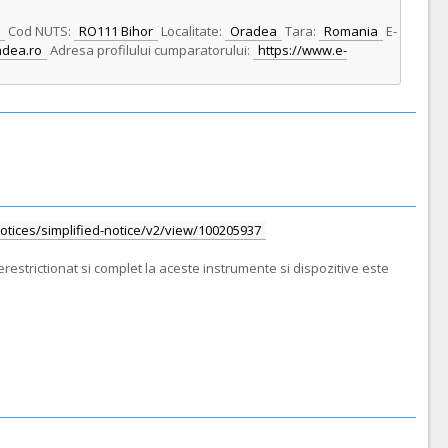
Cod NUTS:
RO111 Bihor
Localitate:
Oradea
Tara:
Romania
E-
adea.ro
Adresa profilului cumparatorului:
https://www.e-
/notices/simplified-notice/v2/view/100205937
restrictionat si complet la aceste instrumente si dispozitive este