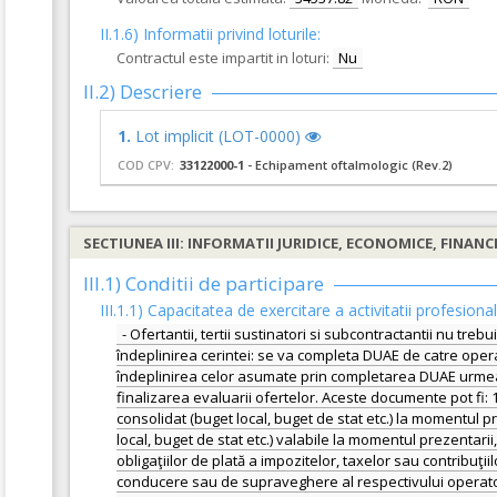
II.1.6) Informatii privind loturile:
Contractul este impartit in loturi:
Nu
II.2) Descriere
1.
Lot implicit (LOT-0000)
COD CPV:
33122000-1
- Echipament oftalmologic (Rev.2)
SECTIUNEA III: INFORMATII JURIDICE, ECONOMICE, FINANC
III.1) Conditii de participare
III.1.1) Capacitatea de exercitare a activitatii profesiona
- Ofertantii, tertii sustinatori si subcontractantii nu tr
îndeplinirea cerintei: se va completa DUAE de catre operat
îndeplinirea celor asumate prin completarea DUAE urmeaza a
finalizarea evaluarii ofertelor. Aceste documente pot fi: 1.
consolidat (buget local, buget de stat etc.) la momentul pr
local, buget de stat etc.) valabile la momentul prezentari
obligaţiilor de plată a impozitelor, taxelor sau contribuţi
conducere sau de supraveghere al respectivului operator 