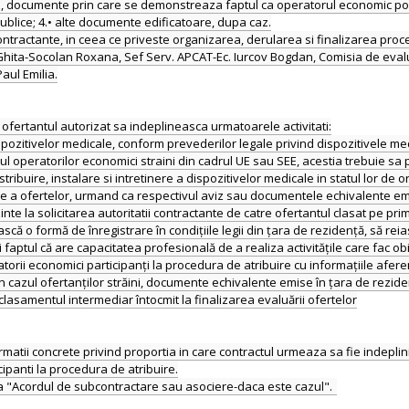
z, documente prin care se demonstreaza faptul ca operatorul economic poate 
e publice; 4.• alte documente edificatoare, dupa caz.
 contractante, in ceea ce priveste organizarea, derularea si finalizarea pro
Jur. Ghita-Socolan Roxana, Sef Serv. APCAT-Ec. Iurcov Bogdan, Comisia de eva
aul Emilia.
fertantul autorizat sa indeplineasca urmatoarele activitati:
dispozitivelor medicale, conform prevederilor legale privind dispozitivele me
ul operatorilor economici straini din cadrul UE sau SEE, acestia trebuie s
ribuire, instalare si intretinere a dispozitivelor medicale in statul lor de or
 a ofertelor, urmand ca respectivul aviz sau documentele echivalente emise
nte la solicitarea autoritatii contractante de catre ofertantul clasat pe prim
 o formă de înregistrare în condițiile legii din țara de rezidență, să reias
și faptul că are capacitatea profesională de a realiza activitățile care fac o
torii economici participanți la procedura de atribuire cu informațiile afere
cazul ofertanților străini, documente echivalente emise în țara de rezidenț
 clasamentul intermediar întocmit la finalizarea evaluării ofertelor
ormatii concrete privind proportia in care contractul urmeaza sa fie indepli
ipanti la procedura de atribuire.