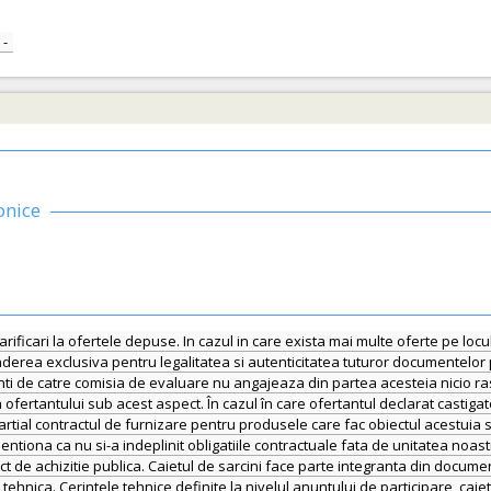
-
onice
ificari la ofertele depuse. In cazul in care exista mai multe oferte pe locul 
erea exclusiva pentru legalitatea si autenticitatea tuturor documentelor pr
i de catre comisia de evaluare nu angajeaza din partea acesteia nicio ra
ofertantului sub acest aspect. În cazul în care ofertantul declarat castigato
partial contractul de furnizare pentru produsele care fac obiectul acestuia
iona ca nu si-a indeplinit obligatiile contractuale fata de unitatea noastra, 
t de achizitie publica. Caietul de sarcini face parte integranta din documen
ehnica. Cerintele tehnice definite la nivelul anuntului de participare, cai