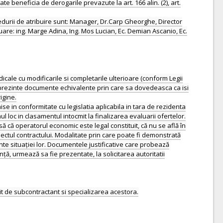
beneficia de derogarile prevazute la art. 166 alin. (2), art.
cedurii de atribuire sunt: Manager, Dr.Carp Gheorghe, Director
luare: ing. Marge Adina, Ing. Mos Lucian, Ec. Demian Ascanio, Ec.
dicale cu modificarile si completarile ulterioare (conform Legii
a prezinte documente echivalente prin care sa dovedeasca ca isi
igine.
 in conformitate cu legislatia aplicabila in tara de rezidenta
ul loc in clasamentul intocmit la finalizarea evaluarii ofertelor.
ă că operatorul economic este legal constituit, că nu se află în
biectul contractului. Modalitate prin care poate fi demonstrată
nte situației lor. Documentele justificative care probează
ă, urmează sa fie prezentate, la solicitarea autoritatii
nit de subcontractant si specializarea acestora.