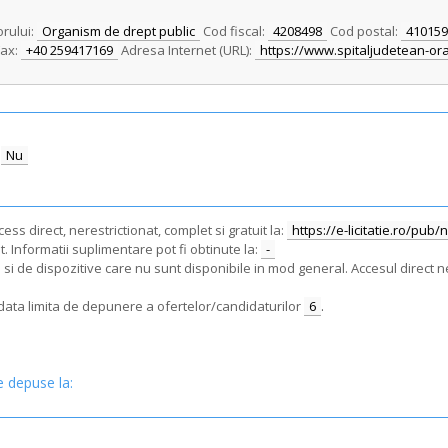
orului:
Organism de drept public
Cod fiscal:
4208498
Cod postal:
410159
ax:
+40 259417169
Adresa Internet (URL):
https://www.spitaljudetean-or
Nu
ss direct, nerestrictionat, complet si gratuit la:
https://e-licitatie.ro/pub
. Informatii suplimentare pot fi obtinute la:
-
i de dispozitive care nu sunt disponibile in mod general. Accesul direct ne
e data limita de depunere a ofertelor/candidaturilor
6
.
e depuse la: