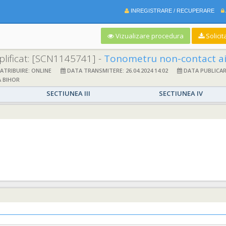
INREGISTRARE / RECUPERARE
Vizualizare procedura
Solicit
lificat:
[SCN1145741] -
Tonometru non-contact air
TRIBUIRE: ONLINE
DATA TRANSMITERE: 26.04.2024 14:02
DATA PUBLICARE:
 BIHOR
SECTIUNEA III
SECTIUNEA IV