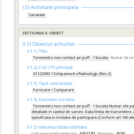
I.5)
Activitate principala
Sanatate
SECTIUNEA II: OBIECT
II.1) Obiectul achizitiei
II.1.1) Titlu:
Tonometru non-contact air-puff - 1 bucata
Numar de ref
II.1.2) Cod CPV principal:
33122000-1 Echipament oftalmologic (Rev.2)
II.1.3) Tipul contractului:
Furnizare / Cumparare
II.1.4) Descriere succinta:
Tonometru non-contact air-puff - 1 bucata Numar zile pana 
detaliate in caietul de sarcini. Data limita de transmitere 
specificata in invitatia de participare.(Conform art.160 a
II.1.5) Valoarea totala estimata:
Valoarea totala estimata:
34537.82
Moneda:
RON