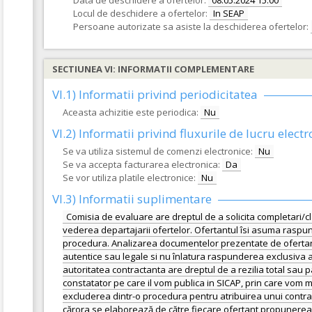
Data de deschidere a ofertelor:
08.05.2024 15:00
Locul de deschidere a ofertelor:
In SEAP
Persoane autorizate sa asiste la deschiderea ofertelor:
SECTIUNEA VI: INFORMATII COMPLEMENTARE
VI.1) Informatii privind periodicitatea
Aceasta achizitie este periodica:
Nu
VI.2) Informatii privind fluxurile de lucru electr
Se va utiliza sistemul de comenzi electronice:
Nu
Se va accepta facturarea electronica:
Da
Se vor utiliza platile electronice:
Nu
VI.3) Informatii suplimentare
Comisia de evaluare are dreptul de a solicita completari/clar
vederea departajarii ofertelor. Ofertantul îsi asuma raspund
procedura. Analizarea documentelor prezentate de ofertant
autentice sau legale si nu înlatura raspunderea exclusiva a 
autoritatea contractanta are dreptul de a rezilia total sau 
constatator pe care il vom publica in SICAP, prin care vom ment
excluderea dintr-o procedura pentru atribuirea unui contrac
cărora se elaborează de către fiecare ofertant propunerea t