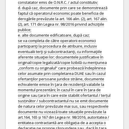
constatator emis de O.N.R.C. / actul constitutiv;
d. după caz, documente prin care se demonstrează
faptul că operatorul economic poate beneficia de
derogările prevăzute la art. 166 alin. (2), art. 167 alin.
(2), art. 171 din Legea nr. 98/2016 privind achiziţiile
publice;
e. alte documente edificatoare, după caz;
se va completa de către operatorii economici
participanţi la procedura de atribuire, inclusiv
eventualii terţi şi subcontractanţi, cu informaţiile
aferente situaţiei lor; documentele justificative în
original/copie legalizată/copie lizibilă cu menţiunea
„conform cu originalul” care probează îndeplinirea
celor asumate prin completarea DUAE sau în cazul
ofertanţilor persoane juridice străine, documente
echivalente emise în ţara de rezidenţă valabile la
momentul prezentării; în cazul în care în țara de
origine sau țara în care este stabilit ofertantul / terțul
susținător / subcontractantul nu se emit documente
de natura celor prevăzute mai sus, sau respectivele
documente nu vizează toate situațiile prevăzute la
art.164, 165 și 167 din Legea nr. 98/2016, autoritatea /
entitatea contractantă are obligația de a accepta o
declarație pe proprie răspundere sau, dacă în țara