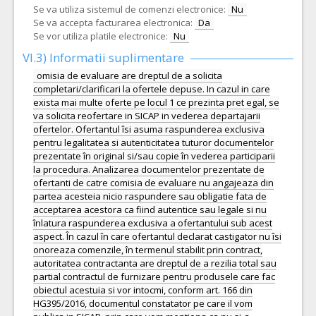
Se va utiliza sistemul de comenzi electronice:
Nu
Se va accepta facturarea electronica:
Da
Se vor utiliza platile electronice:
Nu
VI.3) Informatii suplimentare
omisia de evaluare are dreptul de a solicita
completari/clarificari la ofertele depuse. In cazul in care
exista mai multe oferte pe locul 1 ce prezinta pret egal, se
va solicita reofertare in SICAP in vederea departajarii
ofertelor. Ofertantul îsi asuma raspunderea exclusiva
pentru legalitatea si autenticitatea tuturor documentelor
prezentate în original si/sau copie în vederea participarii
la procedura. Analizarea documentelor prezentate de
ofertanti de catre comisia de evaluare nu angajeaza din
partea acesteia nicio raspundere sau obligatie fata de
acceptarea acestora ca fiind autentice sau legale si nu
înlatura raspunderea exclusiva a ofertantului sub acest
aspect. În cazul în care ofertantul declarat castigator nu îsi
onoreaza comenzile, în termenul stabilit prin contract,
autoritatea contractanta are dreptul de a rezilia total sau
partial contractul de furnizare pentru produsele care fac
obiectul acestuia si vor intocmi, conform art. 166 din
HG395/2016, documentul constatator pe care il vom