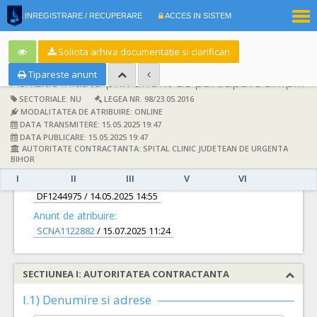
|
INREGISTRARE / RECUPERARE
ACCES IN SISTEM
RO
EN
Solicita arhiva documentatie si clarificari
Tipareste anunt
Achizitie initiata prin anunt de participare simplificat:
SECTORIALE: NU
LEGEA NR. 98/23.05.2016
MODALITATEA DE ATRIBUIRE: ONLINE
DATA TRANSMITERE: 15.05.2025 19:47
DATA PUBLICARE: 15.05.2025 19:47
AUTORITATE CONTRACTANTA: SPITAL CLINIC JUDETEAN DE URGENTA
DETALII
BIHOR
I
II
III
V
VI
Documentatie de atribuire:
DF1244975
/ 14.05.2025 14:55
Anunt de atribuire:
SCNA1122882
/ 15.07.2025 11:24
SECTIUNEA I: AUTORITATEA CONTRACTANTA
I.1) Denumire si adrese