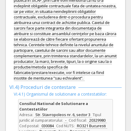
publica in SICAP, prin care vom mentiona ca nu si-a
indeplinit obligatiile contractuale fata de unitatea noastra,
iar pe viitor, in situatia neindeplinirii obligatiilor
contractuale, excluderea dintr-o procedura pentru
atribuirea unui contract de achizitie publica. Caietul de
sarcini face parte integranta din documentaţia de
atribuire si constituie ansamblul cerinţelor pe baza cărora
se elaborează de către fiecare ofertant propunerea
tehnica. Cerintele tehnice definite la nivelul anuntului de
participare, caietului de sarcini sau altor documente
complementare, prin trimiterea standardelor, la un anumit
producator, la marci, brevete, tipuri, la o origine sau la o
productie/metoda specifica de
fabricatie/prestare/executie, vor fi intelese ca fiind
insotite de mentiunea ”sau echivalent”.
VI.4) Proceduri de contestare
VI.4.1) Organismul de solutionare a contestatiilor:
Consiliul National de Solutionare a
Contestatiilor
Adresa:
Str. Stavropoleos nr. 6, sector 3
Tipul
juridic al cumparatorului:
-
Cod fiscal:
20329980
Cod postal:
030084
Cod NUTS:
RO321 Bucuresti