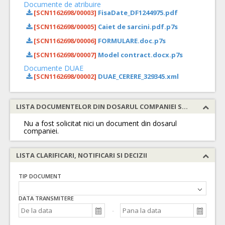
Documente de atribuire
[SCN1162698/00003]
FisaDate_DF1244975.pdf
[SCN1162698/00005]
Caiet de sarcini.pdf.p7s
[SCN1162698/00006]
FORMULARE.doc.p7s
[SCN1162698/00007]
Model contract.docx.p7s
Documente DUAE
[SCN1162698/00002]
DUAE_CERERE_329345.xml
LISTA DOCUMENTELOR DIN DOSARUL COMPANIEI SOLICITATE
Nu a fost solicitat nici un document din dosarul
companiei.
LISTA CLARIFICARI, NOTIFICARI SI DECIZII
TIP DOCUMENT
DATA TRANSMITERE