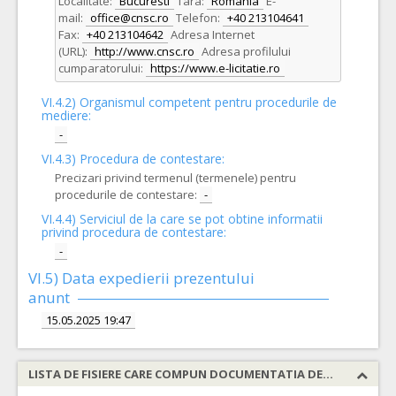
Localitate:
Bucuresti
Tara:
Romania
E-
mail:
office@cnsc.ro
Telefon:
+40 213104641
Fax:
+40 213104642
Adresa Internet
(URL):
http://www.cnsc.ro
Adresa profilului
cumparatorului:
https://www.e-licitatie.ro
VI.4.2) Organismul competent pentru procedurile de
mediere:
-
VI.4.3) Procedura de contestare:
Precizari privind termenul (termenele) pentru
procedurile de contestare:
-
VI.4.4) Serviciul de la care se pot obtine informatii
privind procedura de contestare:
-
VI.5) Data expedierii prezentului
anunt
15.05.2025 19:47
LISTA DE FISIERE CARE COMPUN DOCUMENTATIA DE ATRIBUIRE