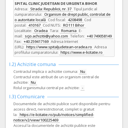
SPITAL CLINIC JUDETEAN DE URGENTA BIHOR
Adresa:
Strada: Republicii, nr. 37
Tipul juridic al
cumparatorului:
Organism de drept public, controlat de
o autoritate locală
Cod fiscal:
4208498
Cod
postal:
410167
Cod NUTS:
RO111 Bihor
Localitate:
Oradea
Tara:
Romania
E-
mail:
scjo.achizitii@yahoo.com
Telefon:
+40 749058149
Fax:
+40 259417169
Adresa Internet
(URL):
https://www.spitaljudetean-oradea.ro
Adresa
profilului cumparatorului:
https://www.e-licitatie.ro
I.2) Achizitie comuna
Contractul implica o achizitie comuna:
Nu
Contractul este atribuit de un organism central de
achizitie:
Nu
Rolul organismului central pe achizitie:
-
I.3) Comunicare
Documentele de achizitii publice sunt disponibile pentru
access direct, nerestrictionat, complet si gratuit
la:
https://e-licitatie.ro/pub/notices/simplified-
notice/v2/view/100225469
Accesul la documentele de achizitii publice este