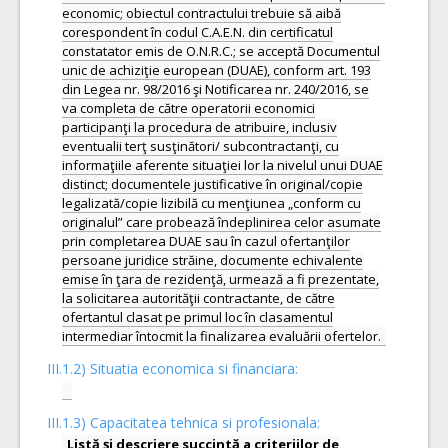
economic; obiectul contractului trebuie să aibă
corespondent în codul C.A.E.N. din certificatul
constatator emis de O.N.R.C.; se acceptă Documentul
unic de achiziţie european (DUAE), conform art. 193
din Legea nr. 98/2016 şi Notificarea nr. 240/2016, se
va completa de către operatorii economici
participanţi la procedura de atribuire, inclusiv
eventualii terţ susţinători/ subcontractanţi, cu
informaţiile aferente situaţiei lor la nivelul unui DUAE
distinct; documentele justificative în original/copie
legalizată/copie lizibilă cu menţiunea „conform cu
originalul” care probează îndeplinirea celor asumate
prin completarea DUAE sau în cazul ofertanţilor
persoane juridice străine, documente echivalente
emise în ţara de rezidenţă, urmează a fi prezentate,
la solicitarea autorităţii contractante, de către
ofertantul clasat pe primul loc în clasamentul
III.1.2) Situatia economica si financiara:
III.1.3) Capacitatea tehnica si profesionala:
Listă şi descriere succintă a criteriilor de