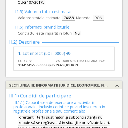
OUG 107/2017).
II.1.5) Valoarea totala estimata:
Valoarea totala estimata:
74658
Moneda:
RON
II.1.6) Informatii privind loturile:
Contractul este impartit in loturi:
Nu
II.2) Descriere
1.
Lot implicit (LOT-0000)
COD CPV:
VALOAREA ESTIMATA FARA TVA:
33141641-5
- Sonde (Rev.2)
74.658,00 RON
SECTIUNEA III: INFORMATII JURIDICE, ECONOMICE, FINANCIARE SI TEHNICE
III.1) Conditii de participare
III.1.1) Capacitatea de exercitare a activitatii
profesionale, inclusiv cerintele privind inscrierea in
registrele profesionale sau comerciale:
ofertanţii, terţii susţinători şi subcontractanţii nu
trebuie să se regăsească în situaţiile prevăzute la art.