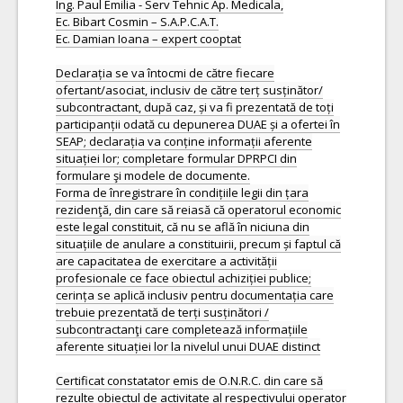
Ing. Paul Emilia - Serv Tehnic Ap. Medicala,
Ec. Bibart Cosmin – S.A.P.C.A.T.
Ec. Damian Ioana – expert cooptat
Declarația se va întocmi de către fiecare
ofertant/asociat, inclusiv de către terț susținător/
subcontractant, după caz, și va fi prezentată de toți
participanții odată cu depunerea DUAE și a ofertei în
SEAP; declarația va conține informații aferente
situației lor; completare formular DPRPCI din
formulare şi modele de documente.
Forma de înregistrare în condițiile legii din țara
rezidenţă, din care să reiasă că operatorul economic
este legal constituit, că nu se află în niciuna din
situațiile de anulare a constituirii, precum și faptul că
are capacitatea de exercitare a activității
profesionale ce face obiectul achiziției publice;
cerința se aplică inclusiv pentru documentația care
trebuie prezentată de terți susținători /
subcontractanţi care completează informațiile
aferente situației lor la nivelul unui DUAE distinct
Certificat constatator emis de O.N.R.C. din care să
rezulte obiectul de activitate al respectivului operator