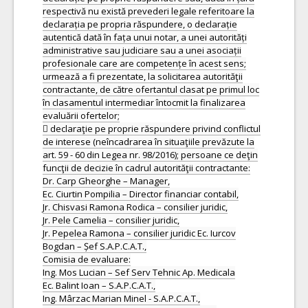
respectivă nu există prevederi legale referitoare la
declarația pe propria răspundere, o declarație
autentică dată în fața unui notar, a unei autorități
administrative sau judiciare sau a unei asociații
profesionale care are competențe în acest sens;
urmează a fi prezentate, la solicitarea autorităţii
contractante, de către ofertantul clasat pe primul loc
în clasamentul intermediar întocmit la finalizarea
evaluării ofertelor;
 declaraţie pe proprie răspundere privind conflictul
de interese (neîncadrarea în situaţiile prevăzute la
art. 59 - 60 din Legea nr. 98/2016); persoane ce deţin
funcţii de decizie în cadrul autorităţii contractante:
Dr. Carp Gheorghe – Manager,
Ec. Ciurtin Pompilia – Director financiar contabil,
Jr. Chisvasi Ramona Rodica – consilier juridic,
Jr. Pele Camelia – consilier juridic,
Jr. Pepelea Ramona – consilier juridic Ec. Iurcov
Bogdan – Șef S.A.P.C.A.T.,
Comisia de evaluare:
Ing. Mos Lucian – Sef Serv Tehnic Ap. Medicala
Ec. Balint Ioan – S.A.P.C.A.T.,
Ing. Mârzac Marian Minel - S.A.P.C.A.T.,