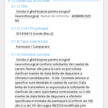
II.1) Obiectul achizitiei
II.1.1) Titlu:
Sonda si ghid biopsie pentru ecograf
neurochirurgical
Numar de referinta:
4208498 2025
NA
II.1.2) Cod CPV principal:
33141641-5 Sonde (Rev.2)
II.1.3) Tipul contractului:
Furnizare / Cumparare
II.1.4) Descriere succinta:
Sonda si ghid biopsie pentru ecograf
neurochirurgical conform solicitarilor din caietul de
sarcini. Numar zile pana la care se pot solicita
clarificari inainte de data limita de depunere a
ofertelor/candidaturilor - 6 zile. Cerintele tehnice si
specifice sunt detaliate in caietul de sarcini. Data
limita de transmitere a raspunsului la solicitarile de
clarificari de catre autoritatea contractanta: cu 3 zile
inainte de data limita de depunere a ofertelor
specificata in invitatia de participare.(Conform art.160
alin.2 si art.161 din Legea 98/2016 modificate prin