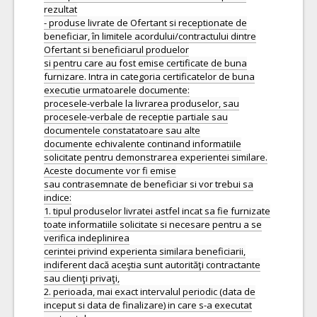
rezultat
- produse livrate de Ofertant si receptionate de
beneficiar, în limitele acordului/contractului dintre
Ofertant si beneficiarul produelor
si pentru care au fost emise certificate de buna
furnizare. Intra in categoria certificatelor de buna
executie urmatoarele documente:
procesele-verbale la livrarea produselor, sau
procesele-verbale de receptie partiale sau
documentele constatatoare sau alte
documente echivalente continand informatiile
solicitate pentru demonstrarea experientei similare.
Aceste documente vor fi emise
sau contrasemnate de beneficiar si vor trebui sa
indice:
1. tipul produselor livratei astfel incat sa fie furnizate
toate informatiile solicitate si necesare pentru a se
verifica indeplinirea
cerintei privind experienta similara beneficiarii,
indiferent dacă aceştia sunt autorităţi contractante
sau clienţi privaţi,
2. perioada, mai exact intervalul periodic (data de
inceput si data de finalizare) in care s-a executat