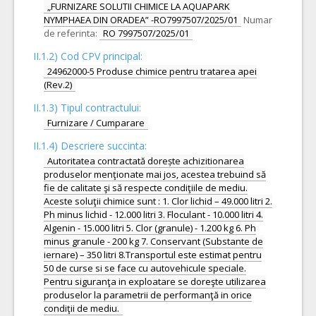
„FURNIZARE SOLUTII CHIMICE LA AQUAPARK
NYMPHAEA DIN ORADEA” -RO7997507/2025/01
Numar
de referinta:
RO 7997507/2025/01
II.1.2) Cod CPV principal:
24962000-5 Produse chimice pentru tratarea apei
(Rev.2)
II.1.3) Tipul contractului:
Furnizare / Cumparare
II.1.4) Descriere succinta:
Autoritatea contractată dorește achizitionarea
produselor menţionate mai jos, acestea trebuind să
fie de calitate şi să respecte condiţiile de mediu.
Aceste soluţii chimice sunt : 1. Clor lichid – 49.000 litri 2.
Ph minus lichid - 12.000 litri 3. Floculant - 10.000 litri 4.
Algenin - 15.000 litri 5. Clor (granule) - 1.200 kg 6. Ph
minus granule - 200 kg 7. Conservant (Substante de
iernare) – 350 litri 8.Transportul este estimat pentru
50 de curse si se face cu autovehicule speciale.
Pentru siguranţa in exploatare se doreşte utilizarea
produselor la parametrii de performanţă in orice
condiţii de mediu.