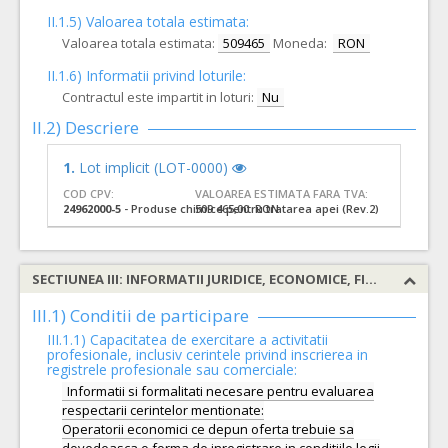
II.1.5) Valoarea totala estimata:
Valoarea totala estimata:
509465
Moneda:
RON
II.1.6) Informatii privind loturile:
Contractul este impartit in loturi:
Nu
II.2) Descriere
1.
Lot implicit (LOT-0000)
COD CPV:
VALOAREA ESTIMATA FARA TVA:
24962000-5
- Produse chimice pentru tratarea apei (Rev.2)
509.465,00 RON
SECTIUNEA III: INFORMATII JURIDICE, ECONOMICE, FINANCIARE SI TEHNICE
III.1) Conditii de participare
III.1.1) Capacitatea de exercitare a activitatii
profesionale, inclusiv cerintele privind inscrierea in
registrele profesionale sau comerciale:
Informatii si formalitati necesare pentru evaluarea
respectarii cerintelor mentionate:
Operatorii economici ce depun oferta trebuie sa