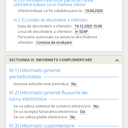
IV.2.6) Perioada minima pe parcursul careia
ofertantul trebuie sa isi mentina oferta:
Oferta trebuie sa fie valabila pana la:
19.04.2026
IV.2.7) Conditii de deschidere a ofertelor:
Data de deschidere a ofertelor:
19.12.2025 15:00
Locul de deschidere a ofertelor:
In SEAP
Persoane autorizate sa asiste la deschiderea
ofertelor:
Comisia de evaluare
SECTIUNEA VI: INFORMATII COMPLEMENTARE
VI.1) Informatii privind
periodicitatea
Aceasta achizitie este periodica:
Nu
VI.2) Informatii privind fluxurile de
lucru electronice
Se va utiliza sistemul de comenzi electronice:
Nu
Se va accepta facturarea electronica:
Da
Se vor utiliza platile electronice:
Nu
VI.3) Informatii suplimentare