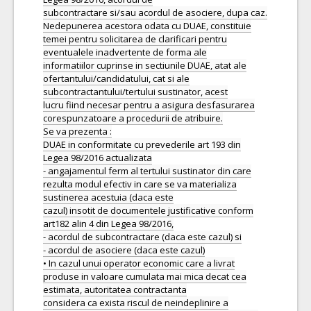
subcontractare si/sau acordul de asociere, dupa caz.
Nedepunerea acestora odata cu DUAE, constituie
temei pentru solicitarea de clarificari pentru
eventualele inadvertente de forma ale
informatiilor cuprinse in sectiunile DUAE, atat ale
ofertantului/candidatului, cat si ale
subcontractantului/tertului sustinator, acest
lucru fiind necesar pentru a asigura desfasurarea
corespunzatoare a procedurii de atribuire.
Se va prezenta :
DUAE in conformitate cu prevederile art 193 din
Legea 98/2016 actualizata
- angajamentul ferm al tertului sustinator din care
rezulta modul efectiv in care se va materializa
sustinerea acestuia (daca este
cazul) insotit de documentele justificative conform
art182 alin 4 din Legea 98/2016,
- acordul de subcontractare (daca este cazul) si
- acordul de asociere (daca este cazul)
• In cazul unui operator economic care a livrat
produse in valoare cumulata mai mica decat cea
estimata, autoritatea contractanta
considera ca exista riscul de neindeplinire a