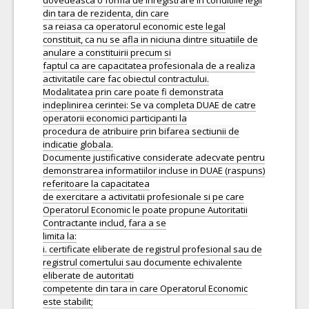
dovedeasca o forma de inregistrare in conditiile legii
din tara de rezidenta, din care
sa reiasa ca operatorul economic este legal
constituit, ca nu se afla in niciuna dintre situatiile de
anulare a constituirii precum si
faptul ca are capacitatea profesionala de a realiza
activitatile care fac obiectul contractului.
Modalitatea prin care poate fi demonstrata
indeplinirea cerintei: Se va completa DUAE de catre
operatorii economici participanti la
procedura de atribuire prin bifarea sectiunii de
indicatie globala.
Documente justificative considerate adecvate pentru
demonstrarea informatiilor incluse in DUAE (raspuns)
referitoare la capacitatea
de exercitare a activitatii profesionale si pe care
Operatorul Economic le poate propune Autoritatii
Contractante includ, fara a se
limita la:
i. certificate eliberate de registrul profesional sau de
registrul comertului sau documente echivalente
eliberate de autoritati
competente din tara in care Operatorul Economic
este stabilit;