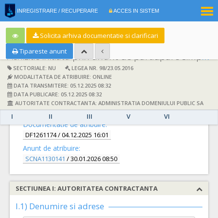
|
INREGISTRARE / RECUPERARE
ACCES IN SISTEM
RO
EN
Solicita arhiva documentatie si clarificari
Tipareste anunt
Achizitie initiata prin anunt de participare simplificat:
SECTORIALE: NU
LEGEA NR. 98/23.05.2016
MODALITATEA DE ATRIBUIRE: ONLINE
DATA TRANSMITERE: 05.12.2025 08:32
DATA PUBLICARE: 05.12.2025 08:32
AUTORITATE CONTRACTANTA: ADMINISTRATIA DOMENIULUI PUBLIC SA
DETALII
I
II
III
V
VI
Documentatie de atribuire:
DF1261174
/ 04.12.2025 16:01
Anunt de atribuire:
SCNA1130141
/ 30.01.2026 08:50
SECTIUNEA I: AUTORITATEA CONTRACTANTA
I.1) Denumire si adrese