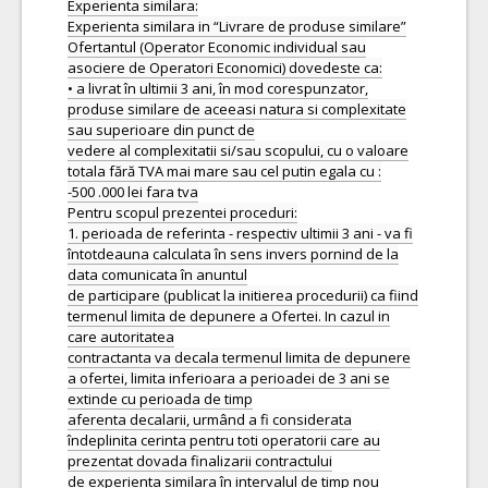
Experienta similara:
Experienta similara in “Livrare de produse similare”
Ofertantul (Operator Economic individual sau
asociere de Operatori Economici) dovedeste ca:
• a livrat în ultimii 3 ani, în mod corespunzator,
produse similare de aceeasi natura si complexitate
sau superioare din punct de
vedere al complexitatii si/sau scopului, cu o valoare
totala fără TVA mai mare sau cel putin egala cu :
-500 .000 lei fara tva
Pentru scopul prezentei proceduri:
1. perioada de referinta - respectiv ultimii 3 ani - va fi
întotdeauna calculata în sens invers pornind de la
data comunicata în anuntul
de participare (publicat la initierea procedurii) ca fiind
termenul limita de depunere a Ofertei. In cazul in
care autoritatea
contractanta va decala termenul limita de depunere
a ofertei, limita inferioara a perioadei de 3 ani se
extinde cu perioada de timp
aferenta decalarii, urmând a fi considerata
îndeplinita cerinta pentru toti operatorii care au
prezentat dovada finalizarii contractului
de experienta similara în intervalul de timp nou