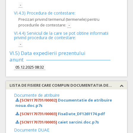
-
VI.4.3) Procedura de contestare:
Precizari privind termenul (termenele) pentru
procedurile de contestare:
-
VI.4.4) Serviciul de la care se pot obtine informatii
privind procedura de contestare:
-
VI.5) Data expedierii prezentului
anunt
05.12.2025 08:32
LISTA DE FISIERE CARE COMPUN DOCUMENTATIA DE ATRIBUIRE
Documente de atribuire
[SCN1170731/00002]
Documentatie de atribuire
noua.doc.p7s
[SCN1170731/00003]
FisaDate_DF1261174.pdf
[SCN1170731/00005]
caiet sarcini.doc.p7s
Documente DUAE