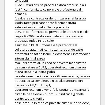
contractul
3. locul livrarilor şi sa precizeze dacă produsele au
fost în conformitate cu normele profesionale din
domeniu
4. valoarea contractelor de furnizare in lei fara tva
Modalitatea prin care poate fi demonstrata
indeplinirea cerintelor: Se va prezenta
DUAE in conformitate cu prevederile art 193 alin 1 din
Legea 98/2016 iar documentele justificative care
probeaza indeplinirea celor
asumate in DUAE urmeaza a fi prezentate la
solicitarea autoritatii contractante, doar de catre
ofertantul clasat pe locul I in clasamentul intermediar
intocmit la finalizarea
evaluarii ofertelor. In ceea ce priveste modalitatea
de completare a DUAE, operatorii economici se vor
putea limita la a indica global
ca indeplinesc cerintele de calificare/selectie, fara sa
trebuiasca sa completeze nicio alta sectiune din
partea IV - A,B,C,D. In fapt,
operatorii economici vor bifa la sectiunea « partea IV
criteriile de selectie » punctul - ?: Indicatie globala
pentru toate criteriile
deselectie – “ In ceea ce priveste criteriile de selectie,