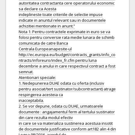
autoritatea contractanta cere operatorului economic
sa declare ca Acesta
indeplineste toate criteriile de selectie impuse
indicate in anuntul relevant sau in documentele
achizitiei mentionate in anunt.”
Nota 1: Pentru contractele exprimate in euro se va
folosi pentru conversie rata medie lunara de schimb
comunicata de catre Banca
Centrala Europeanapesite-ul
http://ec.europa.eu/budget/contracts_grants/info_co
ntracts/inforeuro/index_fr.cfm pentru luna
decembrie a anului in care respectivul contract a fost
semnat.
Atentionari speciale:
1. Nedepunerea DUAE odata cu oferta (inclusiv
pentru asociat/tert sustinator/subcontractant) atrage
respingerea acesteia ca
inacceptabila.
2. Se vor depune, odata cu DUAE, urmatoarele
documente : angajamentul ferm al tertului sustinator
din care rezulta modul efectiv
in care se va materializa sustinerea acestuia insotit
de documentele justificative conform art182 alin 4 din
Legea 98/2016, acordul de