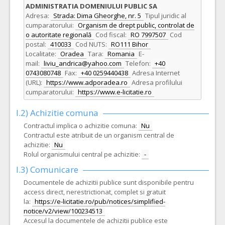
ADMINISTRATIA DOMENIULUI PUBLIC SA
Adresa:
Strada: Dima Gheorghe, nr. 5
Tipul juridic al
cumparatorului:
Organism de drept public, controlat de
o autoritate regională
Cod fiscal:
RO 7997507
Cod
postal:
410033
Cod NUTS:
RO111 Bihor
Localitate:
Oradea
Tara:
Romania
E-
mail:
liviu_andrica@yahoo.com
Telefon:
+40
0743080748
Fax:
+40 0259440438
Adresa Internet
(URL):
https://www.adporadea.ro
Adresa profilului
cumparatorului:
https://www.e-licitatie.ro
I.2) Achizitie comuna
Contractul implica o achizitie comuna:
Nu
Contractul este atribuit de un organism central de
achizitie:
Nu
Rolul organismului central pe achizitie:
-
I.3) Comunicare
Documentele de achizitii publice sunt disponibile pentru
access direct, nerestrictionat, complet si gratuit
la:
https://e-licitatie.ro/pub/notices/simplified-
notice/v2/view/100234513
Accesul la documentele de achizitii publice este