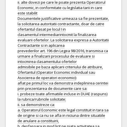
ii. alte dovezi pe care le poate prezenta Operatorul
Economic, in conformitate cu legislatia tarii in care
este stabilit
Documentele justificative urmeaza sa fie prezentate,
la solicitarea autoritatii contractante, doar de catre
ofertantul clasat pe locul I in
clasamentul intermediarintocmit la finalizarea
evaluarii ofertelor. La solicitarea expresa a Autoritatii
Contractante si in aplicarea
prevederilor art. 196 din Legea 98/2016, transmisa ca
urmare a finalizarii procesului de evaluare si
intocmirea clasamentului ofertelor
admisibile pe baza aplicarii criteriului de atribuire,
Ofertantul (Operator Economic individual sau
Asocierea de operatori economici)
aflat pe primul loc va demonstra indeplinirea cerintei
prin prezentarea de documente care sa:
i. probeze toate afirmatiile incluse in DUAE (raspuns)
la rubrica/rubricile solicitate;
ii. sa demonstreze ca:
a. Operatorul Economic este legal constituit in tara sa
de origine si ca nu se afla in niciuna dintre situatiile
de anulare a constituirii,
b. desfasoara in mod licit pe piata activitatea sa