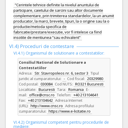
”Cerintele tehnice definite la nivelul anuntului de
participare, caietului de sarcini sau altor documente
complementare, prin trimiterea standardelor, la un anumit
producator, la marci, brevete, tipuri, la o origine sau la o
productie/metoda specifica de
fabricatie/prestare/executie, vor fi intelese ca fiind
insotite de mentiunea ”sau echivalent”
VI.4) Proceduri de contestare
VI.4.1) Organismul de solutionare a contestatiilor:
Consiliul National de Solutionare a
Contestatiilor
Adresa:
Str. Stavropoleos nr. 6, sector 3
Tipul
juridic al cumparatorului:
-
Cod fiscal:
20329980
Cod postal:
030084
Cod NUTS:
RO321 Bucuresti
Localitate:
Bucuresti
Tara:
Romania
E-
mail:
office@cnsc.ro
Telefon:
+40 213104641
Fax:
+40 213104642
Adresa Internet
(URL):
http://www.cnsc.ro
Adresa profilului
cumparatorului:
https://www.e-licitatie.ro
VI.4.2) Organismul competent pentru procedurile de
mediere: