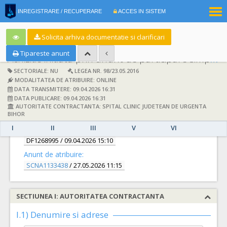
|
INREGISTRARE / RECUPERARE
ACCES IN SISTEM
RO
EN
Solicita arhiva documentatie si clarificari
Tipareste anunt
Achizitie initiata prin anunt de participare simplificat:
SECTORIALE: NU
LEGEA NR. 98/23.05.2016
MODALITATEA DE ATRIBUIRE: ONLINE
DATA TRANSMITERE: 09.04.2026 16:31
DATA PUBLICARE: 09.04.2026 16:31
AUTORITATE CONTRACTANTA: SPITAL CLINIC JUDETEAN DE URGENTA
DETALII
BIHOR
I
II
III
V
VI
Documentatie de atribuire:
DF1268995
/ 09.04.2026 15:10
Anunt de atribuire:
SCNA1133438
/ 27.05.2026 11:15
SECTIUNEA I: AUTORITATEA CONTRACTANTA
I.1) Denumire si adrese