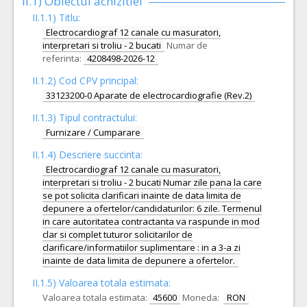
II.1) Obiectul achizitiei
II.1.1) Titlu:
Electrocardiograf 12 canale cu masuratori,
interpretari si troliu - 2 bucati
Numar de
referinta:
4208498-2026-12
II.1.2) Cod CPV principal:
33123200-0 Aparate de electrocardiografie (Rev.2)
II.1.3) Tipul contractului:
Furnizare / Cumparare
II.1.4) Descriere succinta:
Electrocardiograf 12 canale cu masuratori,
interpretari si troliu - 2 bucati Numar zile pana la care
se pot solicita clarificari inainte de data limita de
depunere a ofertelor/candidaturilor: 6 zile. Termenul
in care autoritatea contractanta va raspunde in mod
clar si complet tuturor solicitarilor de
clarificare/informatiilor suplimentare : in a 3-a zi
inainte de data limita de depunere a ofertelor.
II.1.5) Valoarea totala estimata:
Valoarea totala estimata:
45600
Moneda:
RON