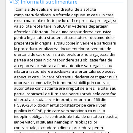
VI.3) Informatii suplimentare
Comisia de evaluare are dreptul de a solicita
completari/clarificari la ofertele depuse. In cazul in care
exista mai multe oferte pe locul 1 ce prezinta pret egal, se
va solicita reofertare in SICAP in vederea departajarii
ofertelor. Ofertantul îsi asuma raspunderea exclusiva
pentru legalitatea si autenticitatea tuturor documentelor
prezentate în original si/sau copie în vederea participarii
la procedura. Analizarea documentelor prezentate de
ofertanti de catre comisia de evaluare nu angajeaza din
partea acesteia nicio raspundere sau obligatie fata de
acceptarea acestora ca fiind autentice sau legale si nu
înlatura raspunderea exclusiva a ofertantului sub acest
aspect. În cazul în care ofertantul declarat castigator nu îsi
onoreaza comenzile, în termenul stabilit prin contract,
autoritatea contractanta are dreptul de a rezilia total sau
partial contractul de furnizare pentru produsele care fac
obiectul acestuia si vor intocmi, conform art. 166 din
HG395/2016, documentul constatator pe care il vom
publica in SICAP, prin care vom mentiona ca nu si-a
indeplinit obligatiile contractuale fata de unitatea noastra,
iar pe viitor, in situatia neindeplinirii obligatiilor
contractuale, excluderea dintr-o procedura pentru