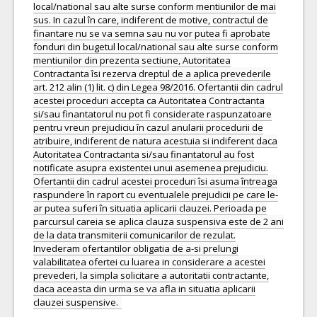
local/national sau alte surse conform mentiunilor de mai
sus. In cazul în care, indiferent de motive, contractul de
finantare nu se va semna sau nu vor putea fi aprobate
fonduri din bugetul local/national sau alte surse conform
mentiunilor din prezenta sectiune, Autoritatea
Contractanta îsi rezerva dreptul de a aplica prevederile
art. 212 alin (1) lit. c) din Legea 98/2016. Ofertantii din cadrul
acestei proceduri accepta ca Autoritatea Contractanta
si/sau finantatorul nu pot fi considerate raspunzatoare
pentru vreun prejudiciu în cazul anularii procedurii de
atribuire, indiferent de natura acestuia si indiferent daca
Autoritatea Contractanta si/sau finantatorul au fost
notificate asupra existentei unui asemenea prejudiciu.
Ofertantii din cadrul acestei proceduri îsi asuma întreaga
raspundere în raport cu eventualele prejudicii pe care le-
ar putea suferi în situatia aplicarii clauzei. Perioada pe
parcursul careia se aplica clauza suspensiva este de 2 ani
de la data transmiterii comunicarilor de rezulat.
Invederam ofertantilor obligatia de a-si prelungi
valabilitatea ofertei cu luarea in considerare a acestei
prevederi, la simpla solicitare a autoritatii contractante,
daca aceasta din urma se va afla in situatia aplicarii
clauzei suspensive.