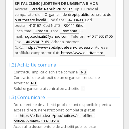
SPITAL CLINIC JUDETEAN DE URGENTA BIHOR
Adresa:
Strada: Republicii, nr. 37
Tipul juridic al
cumparatorului:
Organism de drept public, controlat de
o autoritate locală
Cod fiscal:
4208498
Cod
postal:
410167
Cod NUTS:
RO111 Bihor
Localitate:
Oradea
Tara:
Romania
E-
mail:
scjo.achizitii@yahoo.com
Telefon:
+40 749058106
Fax:
+40 259417169
Adresa Internet
(URL):
https://www.spitaljudetean-oradea.ro
Adresa
profilului cumparatorului:
https://www.e-licitatie.ro
I.2) Achizitie comuna
Contractul implica o achizitie comuna:
Nu
Contractul este atribuit de un organism central de
achizitie:
Nu
Rolul organismului central pe achizitie:
-
I.3) Comunicare
Documentele de achizitii publice sunt disponibile pentru
access direct, nerestrictionat, complet si gratuit
la:
https://e-licitatie.ro/pub/notices/simplified-
notice/v2/view/100238614
Accesul la documentele de achizitii publice este