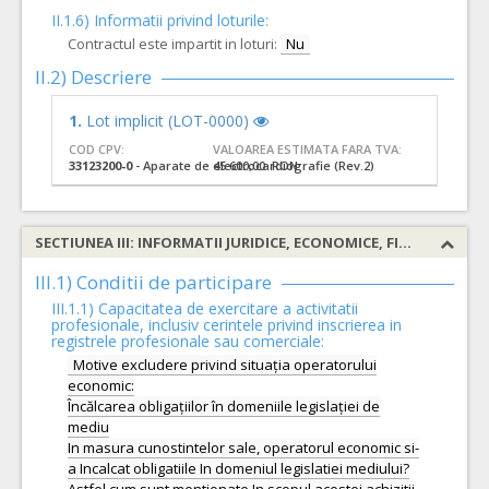
II.1.6) Informatii privind loturile:
Contractul este impartit in loturi:
Nu
II.2) Descriere
1.
Lot implicit (LOT-0000)
COD CPV:
VALOAREA ESTIMATA FARA TVA:
33123200-0
- Aparate de electrocardiografie (Rev.2)
45.600,00 RON
SECTIUNEA III: INFORMATII JURIDICE, ECONOMICE, FINANCIARE SI TEHNICE
III.1) Conditii de participare
III.1.1) Capacitatea de exercitare a activitatii
profesionale, inclusiv cerintele privind inscrierea in
registrele profesionale sau comerciale:
Motive excludere privind situația operatorului
economic:
Încălcarea obligațiilor în domeniile legislației de
mediu
In masura cunostintelor sale, operatorul economic si-
a Incalcat obligatiile In domeniul legislatiei mediului?