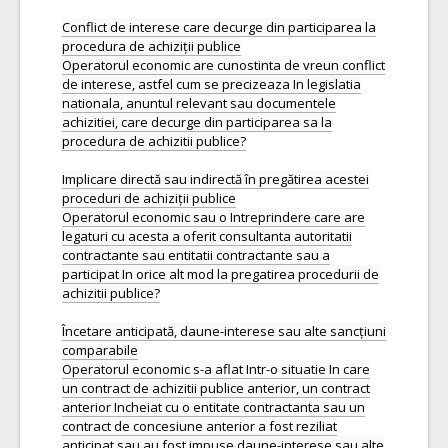
Conflict de interese care decurge din participarea la
procedura de achiziții publice
Operatorul economic are cunostinta de vreun conflict
de interese, astfel cum se precizeaza In legislatia
nationala, anuntul relevant sau documentele
achizitiei, care decurge din participarea sa la
procedura de achizitii publice?
Implicare directă sau indirectă în pregătirea acestei
proceduri de achiziții publice
Operatorul economic sau o Intreprindere care are
legaturi cu acesta a oferit consultanta autoritatii
contractante sau entitatii contractante sau a
participat In orice alt mod la pregatirea procedurii de
achizitii publice?
Încetare anticipată, daune-interese sau alte sancțiuni
comparabile
Operatorul economic s-a aflat Intr-o situatie In care
un contract de achizitii publice anterior, un contract
anterior Incheiat cu o entitate contractanta sau un
contract de concesiune anterior a fost reziliat
anticipat sau au fost impuse daune-interese sau alte