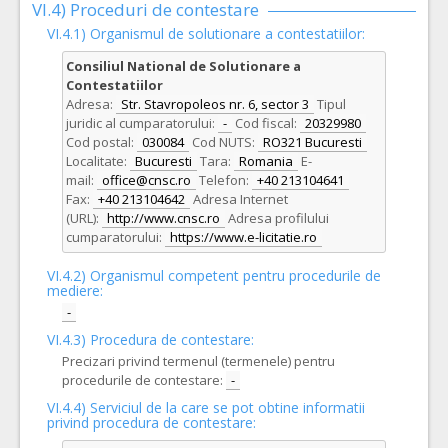
VI.4) Proceduri de contestare
VI.4.1) Organismul de solutionare a contestatiilor:
Consiliul National de Solutionare a
Contestatiilor
Adresa:
Str. Stavropoleos nr. 6, sector 3
Tipul
juridic al cumparatorului:
-
Cod fiscal:
20329980
Cod postal:
030084
Cod NUTS:
RO321 Bucuresti
Localitate:
Bucuresti
Tara:
Romania
E-
mail:
office@cnsc.ro
Telefon:
+40 213104641
Fax:
+40 213104642
Adresa Internet
(URL):
http://www.cnsc.ro
Adresa profilului
cumparatorului:
https://www.e-licitatie.ro
VI.4.2) Organismul competent pentru procedurile de
mediere:
-
VI.4.3) Procedura de contestare:
Precizari privind termenul (termenele) pentru
procedurile de contestare:
-
VI.4.4) Serviciul de la care se pot obtine informatii
privind procedura de contestare: