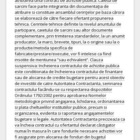
atribuirea unui contract de achizitie publica. Caietul de
sarcini face parte integranta din documentaţia de
atribuire si constituie ansamblul cerinţelor pe baza cărora
se elaborează de către fiecare ofertant propunerea
tehnica. Cerintele tehnice definite la nivelul anuntului de
participare, caietului de sarcini sau altor documente
complementare, prin trimiterea standardelor, la un anumit
producator, la marci, brevete, tipuri, la o origine sau la o
productie/metoda specifica de
fabricatie/prestare/executie, vor fi intelese ca fiind
insotite de mentiunea ”sau echivalent”. Clauza
suspensiva: Incheierea contractului de achizitie publica
este conditionata de încheierea contractului de finantare
sau de alocarea de credite bugetare pentru acest obiectiv
de investitii de catre Autoritatea Contractanta, semnarea
contractului facându-se cu respectarea dispozitiilor
Ordinului 1792/2002 pentru aprobarea Normelor
metodologice privind angajarea, lichidarea, ordonantarea
si plata cheltuielilor institutiilor publice, precum si
organizarea, evidenta si raportarea angajamentelor
bugetare si legale. Autoritatea Contractanta precizeaza ca
va încheia contractul cu ofertantul declarat câstigator
numai în masura în care fondurile necesare achizitiei vor
fi asigurate prin alocarea de fonduri din bugetul