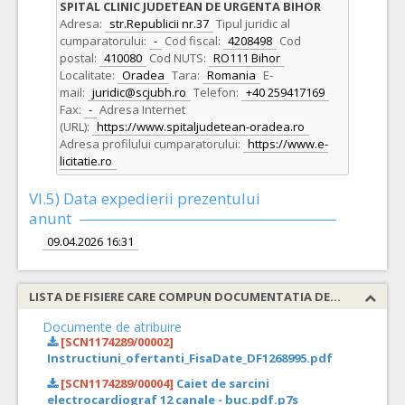
SPITAL CLINIC JUDETEAN DE URGENTA BIHOR
Adresa:
str.Republicii nr.37
Tipul juridic al
cumparatorului:
-
Cod fiscal:
4208498
Cod
postal:
410080
Cod NUTS:
RO111 Bihor
Localitate:
Oradea
Tara:
Romania
E-
mail:
juridic@scjubh.ro
Telefon:
+40 259417169
Fax:
-
Adresa Internet
(URL):
https://www.spitaljudetean-oradea.ro
Adresa profilului cumparatorului:
https://www.e-
licitatie.ro
VI.5) Data expedierii prezentului
anunt
09.04.2026 16:31
LISTA DE FISIERE CARE COMPUN DOCUMENTATIA DE ATRIBUIRE
Documente de atribuire
[SCN1174289/00002]
Instructiuni_ofertanti_FisaDate_DF1268995.pdf
[SCN1174289/00004]
Caiet de sarcini
electrocardiograf 12 canale - buc.pdf.p7s