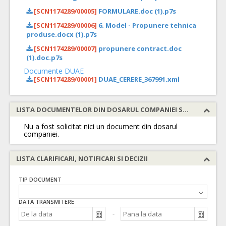
[SCN1174289/00005]
FORMULARE.doc (1).p7s
[SCN1174289/00006]
6. Model - Propunere tehnica
produse.docx (1).p7s
[SCN1174289/00007]
propunere contract.doc
(1).doc.p7s
Documente DUAE
[SCN1174289/00001]
DUAE_CERERE_367991.xml
LISTA DOCUMENTELOR DIN DOSARUL COMPANIEI SOLICITATE
Nu a fost solicitat nici un document din dosarul
companiei.
LISTA CLARIFICARI, NOTIFICARI SI DECIZII
TIP DOCUMENT
DATA TRANSMITERE