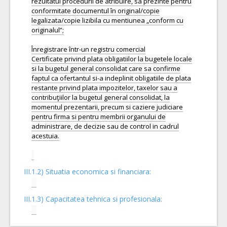
rezultatul procedurii de atribuire, sa prezinte pentru
conformitate documentul în original/copie
legalizata/copie lizibila cu mentiunea „conform cu
originalul”;
Înregistrare într-un registru comercial
Certificate privind plata obligatiilor la bugetele locale
si la bugetul general consolidat care sa confirme
faptul ca ofertantul si-a indeplinit obligatiile de plata
restante privind plata impozitelor, taxelor sau a
contribuţiilor la bugetul general consolidat, la
momentul prezentarii, precum si caziere judiciare
pentru firma si pentru membrii organului de
administrare, de decizie sau de control in cadrul
acestuia.
III.1.2) Situatia economica si financiara:
III.1.3) Capacitatea tehnica si profesionala: