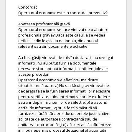
Concordat
Operatorul economic este In concordat preventiv?
Abaterea profesională gravă
Operatorul economic se face vinovat de o abatere
profesionala grava? Daca este cazul, a se vedea
definitiile din legislatia nationala, din anuntul
relevant sau din documentele achizitiei
Au fost găsiți vinovați de fals în declarații, au divulgat
informații, nu au putut furniza documentele
necesare și au obținut informații confidențiale ale
acestei proceduri
Operatorul economic s-a aflat într-una dintre
situațiile următoare: a) Nu s-a făcut grav vinovat de
declarații false la furnizarea informațiilor necesare
pentru verificarea absenței motivelor de excludere
sau a îndeplinirii criteriilor de selecție, b) a ascuns
astfel de informații, c) nu a fost în măsură să
furnizeze, fără întârziere, documentele justificative
solicitate de autoritatea contractantă sau de
entitatea contractantă, și d) a încercat să influențeze
în mod nepermis procesul decizional al autorității