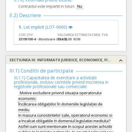
Contractul este impartit in loturi:
Nu
II.2) Descriere
1.
Lot implicit (LOT-0000)
COD CPV:
VALOAREA ESTIMATA FARA TVA:
33195100-4
- Monitoare (Rev.2)
75.690,00 RON
SECTIUNEA III: INFORMATII JURIDICE, ECONOMICE, FINANCIARE SI TEHNICE
III.1) Conditii de participare
III.1.1) Capacitatea de exercitare a activitatii
profesionale, inclusiv cerintele privind inscrierea in
registrele profesionale sau comerciale:
Motive excludere privind situația operatorului
economic:
Încălcarea obligațiilor în domeniile legislației de
mediu
In masura cunostintelor sale, operatorul economic si-
a Incalcat obligatiile In domeniul legislatiei mediului?
Astfel cum sunt mentionate In scopul acestei achizitii