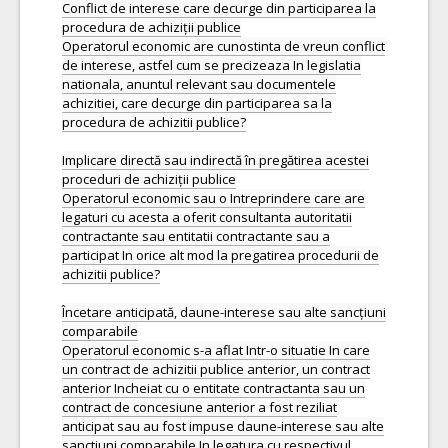
Conflict de interese care decurge din participarea la
procedura de achiziții publice
Operatorul economic are cunostinta de vreun conflict
de interese, astfel cum se precizeaza In legislatia
nationala, anuntul relevant sau documentele
achizitiei, care decurge din participarea sa la
procedura de achizitii publice?
Implicare directă sau indirectă în pregătirea acestei
proceduri de achiziții publice
Operatorul economic sau o Intreprindere care are
legaturi cu acesta a oferit consultanta autoritatii
contractante sau entitatii contractante sau a
participat In orice alt mod la pregatirea procedurii de
achizitii publice?
Încetare anticipată, daune-interese sau alte sancțiuni
comparabile
Operatorul economic s-a aflat Intr-o situatie In care
un contract de achizitii publice anterior, un contract
anterior Incheiat cu o entitate contractanta sau un
contract de concesiune anterior a fost reziliat
anticipat sau au fost impuse daune-interese sau alte
sanctiuni comparabile In legatura cu respectivul