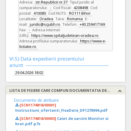
Adresa:
str.Republicii nr.37
Tipul juridic al
cumparatorului:
-
Cod fiscal:
4208498
Cod
postal:
410080
Cod NUTS:
RO111 Bihor
Localitate:
Oradea
Tara:
Romania
E-
mail:
juridic@scjubh.ro
Telefon:
+40 259417169
Fax:
-
Adresa Internet
(URL):
https://www.spitaljudetean-oradea.ro
Adresa profilului cumparatorului:
https://www.e-
licitatie.ro
VI.5) Data expedierii prezentului
anunt
29.04.2026 18:02
LISTA DE FISIERE CARE COMPUN DOCUMENTATIA DE ATRIBUIRE
Documente de atribuire
[SCN1174818/00001]
Instructiuni_ofertanti_FisaDate_DF1270094.pdf
[SCN1174818/00003]
Caiet de sarcini Monitor si
brat.pdf.p7s