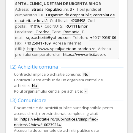
SPITAL CLINIC JUDETEAN DE URGENTA BIHOR
Adresa:
Strada: Republicii, nr. 37
Tipul juridic al
cumparatorului:
Organism de drept public, controlat de
o autoritate locală
Cod fiscal:
4208498
Cod
postal:
410167
Cod NUTS:
RO111 Bihor
Localitate:
Oradea
Tara:
Romania
E-
mail:
scjo.achizitii@yahoo.com
Telefon:
+40 749058106
Fax:
+40 259417169
Adresa Internet
(URL):
https://www.spitaljudetean-oradea.ro
Adresa
profilului cumparatorului:
https://www.e-licitatie.ro
I.2) Achizitie comuna
Contractul implica o achizitie comuna:
Nu
Contractul este atribuit de un organism central de
achizitie:
Nu
Rolul organismului central pe achizitie:
-
I.3) Comunicare
Documentele de achizitii publice sunt disponibile pentru
access direct, nerestrictionat, complet si gratuit
la:
https://e-licitatie.ro/pub/notices/simplified-
notice/v2/view/100239214
Accesul la documentele de achizitii publice este