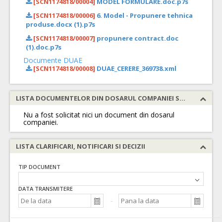
[SCN1174818/00004]
MODEL FORMULARE.doc.p7s
[SCN1174818/00006]
6. Model - Propunere tehnica
produse.docx (1).p7s
[SCN1174818/00007]
propunere contract.doc
(1).doc.p7s
Documente DUAE
[SCN1174818/00008]
DUAE_CERERE_369738.xml
LISTA DOCUMENTELOR DIN DOSARUL COMPANIEI SOLICITATE
Nu a fost solicitat nici un document din dosarul
companiei.
LISTA CLARIFICARI, NOTIFICARI SI DECIZII
TIP DOCUMENT
DATA TRANSMITERE