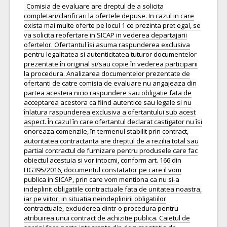
Comisia de evaluare are dreptul de a solicita
completari/clarificari la ofertele depuse. In cazul in care
exista mai multe oferte pe locul 1 ce prezinta pret egal, se
va solicita reofertare in SICAP in vederea departajarii
ofertelor. Ofertantul îsi asuma raspunderea exclusiva
pentru legalitatea si autenticitatea tuturor documentelor
prezentate în original si/sau copie în vederea participarii
la procedura. Analizarea documentelor prezentate de
ofertanti de catre comisia de evaluare nu angajeaza din
partea acesteia nicio raspundere sau obligatie fata de
acceptarea acestora ca fiind autentice sau legale si nu
înlatura raspunderea exclusiva a ofertantului sub acest
aspect. În cazul în care ofertantul declarat castigator nu îsi
onoreaza comenzile, în termenul stabilit prin contract,
autoritatea contractanta are dreptul de a rezilia total sau
partial contractul de furnizare pentru produsele care fac
obiectul acestuia si vor intocmi, conform art. 166 din
HG395/2016, documentul constatator pe care il vom
publica in SICAP, prin care vom mentiona ca nu si-a
indeplinit obligatiile contractuale fata de unitatea noastra,
iar pe viitor, in situatia neindeplinirii obligatiilor
contractuale, excluderea dintr-o procedura pentru
atribuirea unui contract de achizitie publica. Caietul de