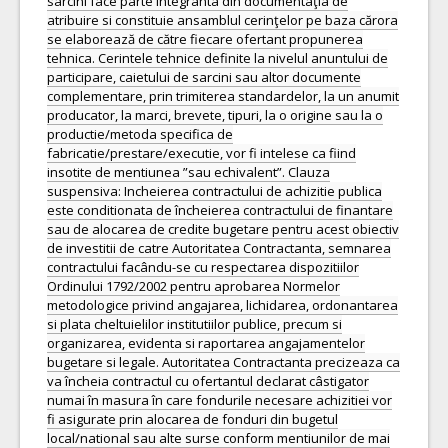
sarcini face parte integranta din documentaţia de
atribuire si constituie ansamblul cerinţelor pe baza cărora
se elaborează de către fiecare ofertant propunerea
tehnica. Cerintele tehnice definite la nivelul anuntului de
participare, caietului de sarcini sau altor documente
complementare, prin trimiterea standardelor, la un anumit
producator, la marci, brevete, tipuri, la o origine sau la o
productie/metoda specifica de
fabricatie/prestare/executie, vor fi intelese ca fiind
insotite de mentiunea ”sau echivalent”. Clauza
suspensiva: Incheierea contractului de achizitie publica
este conditionata de încheierea contractului de finantare
sau de alocarea de credite bugetare pentru acest obiectiv
de investitii de catre Autoritatea Contractanta, semnarea
contractului facându-se cu respectarea dispozitiilor
Ordinului 1792/2002 pentru aprobarea Normelor
metodologice privind angajarea, lichidarea, ordonantarea
si plata cheltuielilor institutiilor publice, precum si
organizarea, evidenta si raportarea angajamentelor
bugetare si legale. Autoritatea Contractanta precizeaza ca
va încheia contractul cu ofertantul declarat câstigator
numai în masura în care fondurile necesare achizitiei vor
fi asigurate prin alocarea de fonduri din bugetul
local/national sau alte surse conform mentiunilor de mai