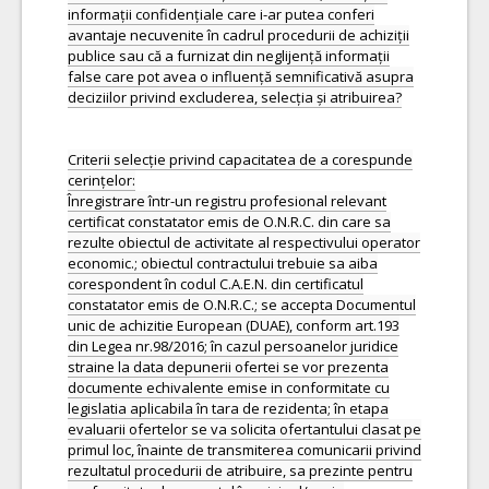
informații confidențiale care i-ar putea conferi
avantaje necuvenite în cadrul procedurii de achiziții
publice sau că a furnizat din neglijență informații
false care pot avea o influență semnificativă asupra
deciziilor privind excluderea, selecția și atribuirea?
Criterii selecție privind capacitatea de a corespunde
cerințelor:
Înregistrare într-un registru profesional relevant
certificat constatator emis de O.N.R.C. din care sa
rezulte obiectul de activitate al respectivului operator
economic.; obiectul contractului trebuie sa aiba
corespondent în codul C.A.E.N. din certificatul
constatator emis de O.N.R.C.; se accepta Documentul
unic de achizitie European (DUAE), conform art.193
din Legea nr.98/2016; în cazul persoanelor juridice
straine la data depunerii ofertei se vor prezenta
documente echivalente emise in conformitate cu
legislatia aplicabila în tara de rezidenta; în etapa
evaluarii ofertelor se va solicita ofertantului clasat pe
primul loc, înainte de transmiterea comunicarii privind
rezultatul procedurii de atribuire, sa prezinte pentru