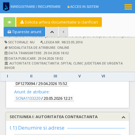
|
INREGISTRARE / RECUPERARE
ACCES IN SISTEM
RO
EN
Solicita arhiva documentatie si clarificari
Tipareste anunt
Achizitie initiata prin anunt de participare simplificat:
SECTORIALE: NU
LEGEA NR. 98/23.05.2016
MODALITATEA DE ATRIBUIRE: ONLINE
DATA TRANSMITERE: 29.04.2026 18:02
DATA PUBLICARE: 29.04.2026 18:02
AUTORITATE CONTRACTANTA: SPITAL CLINIC JUDETEAN DE URGENTA
DETALII
BIHOR
I
II
III
V
VI
Documentatie de atribuire:
DF1270094
/ 29.04.2026 15:52
Anunt de atribuire:
SCNA1133220
/ 20.05.2026 12:21
SECTIUNEA I: AUTORITATEA CONTRACTANTA
I.1) Denumire si adrese