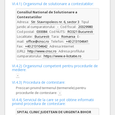
VI.4.1) Organismul de solutionare a contestatiilor:
Consiliul National de Solutionare a
Contestatiilor
Adresa:
Str. Stavropoleos nr. 6, sector 3
Tipul
juridic al cumparatorului:
-
Cod fiscal:
20329980
Cod postal:
030084
Cod NUTS:
RO321 Bucuresti
Localitate:
Bucuresti
Tara:
Romania
E-
mail:
office@cnsc.ro
Telefon:
+40 213104641
Fax:
+40 213104642
Adresa Internet
(URL):
http://www.cnsc.ro
Adresa profilului
cumparatorului:
https://www.e-licitatie.ro
VI.4.2) Organismul competent pentru procedurile de
mediere:
-
VI.4.3) Procedura de contestare:
Precizari privind termenul (termenele) pentru
procedurile de contestare:
-
VI.4.4) Serviciul de la care se pot obtine informatii
privind procedura de contestare:
SPITAL CLINIC JUDETEAN DE URGENTA BIHOR