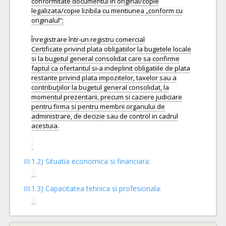
conformitate documentul în original/copie
legalizata/copie lizibila cu mentiunea „conform cu
originalul”;
Înregistrare într-un registru comercial
Certificate privind plata obligatiilor la bugetele locale
si la bugetul general consolidat care sa confirme
faptul ca ofertantul si-a indeplinit obligatiile de plata
restante privind plata impozitelor, taxelor sau a
contribuţiilor la bugetul general consolidat, la
momentul prezentarii, precum si caziere judiciare
pentru firma si pentru membrii organului de
administrare, de decizie sau de control in cadrul
acestuia.
III.1.2) Situatia economica si financiara:
III.1.3) Capacitatea tehnica si profesionala: