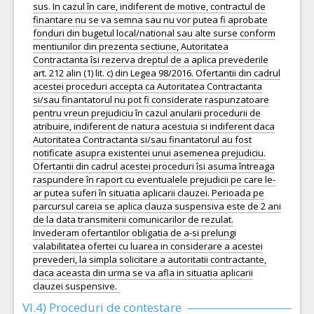
sus. In cazul în care, indiferent de motive, contractul de
finantare nu se va semna sau nu vor putea fi aprobate
fonduri din bugetul local/national sau alte surse conform
mentiunilor din prezenta sectiune, Autoritatea
Contractanta îsi rezerva dreptul de a aplica prevederile
art. 212 alin (1) lit. c) din Legea 98/2016. Ofertantii din cadrul
acestei proceduri accepta ca Autoritatea Contractanta
si/sau finantatorul nu pot fi considerate raspunzatoare
pentru vreun prejudiciu în cazul anularii procedurii de
atribuire, indiferent de natura acestuia si indiferent daca
Autoritatea Contractanta si/sau finantatorul au fost
notificate asupra existentei unui asemenea prejudiciu.
Ofertantii din cadrul acestei proceduri îsi asuma întreaga
raspundere în raport cu eventualele prejudicii pe care le-
ar putea suferi în situatia aplicarii clauzei. Perioada pe
parcursul careia se aplica clauza suspensiva este de 2 ani
de la data transmiterii comunicarilor de rezulat.
Invederam ofertantilor obligatia de a-si prelungi
valabilitatea ofertei cu luarea in considerare a acestei
prevederi, la simpla solicitare a autoritatii contractante,
daca aceasta din urma se va afla in situatia aplicarii
clauzei suspensive.
VI.4) Proceduri de contestare