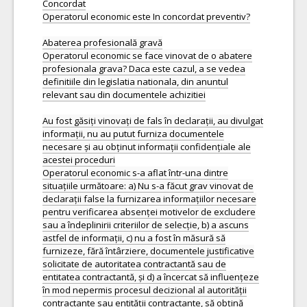
Concordat
Operatorul economic este In concordat preventiv?
Abaterea profesională gravă
Operatorul economic se face vinovat de o abatere
profesionala grava? Daca este cazul, a se vedea
definitiile din legislatia nationala, din anuntul
relevant sau din documentele achizitiei
Au fost găsiți vinovați de fals în declarații, au divulgat
informații, nu au putut furniza documentele
necesare și au obținut informații confidențiale ale
acestei proceduri
Operatorul economic s-a aflat într-una dintre
situațiile următoare: a) Nu s-a făcut grav vinovat de
declarații false la furnizarea informațiilor necesare
pentru verificarea absenței motivelor de excludere
sau a îndeplinirii criteriilor de selecție, b) a ascuns
astfel de informații, c) nu a fost în măsură să
furnizeze, fără întârziere, documentele justificative
solicitate de autoritatea contractantă sau de
entitatea contractantă, și d) a încercat să influențeze
în mod nepermis procesul decizional al autorității
contractante sau entității contractante, să obțină