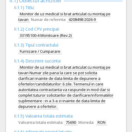
II.1) Obiectul achizitiei
II.1.1) Titlu:
Monitor de uz medical si brat articulat cu montaj pe
tavan
Numar de referinta:
4208498-2026-9
II.1.2) Cod CPV principal:
33195100-4 Monitoare (Rev.2)
II.1.3) Tipul contractului:
Furnizare / Cumparare
II.1.4) Descriere succinta:
Monitor de uz medical si brat articulat cu montaj pe
tavan Numar zile pana la care se pot solicita
clarificari inainte de data limita de depunere a
ofertelor/candidaturilor: 6 zile. Termenul in care
autoritatea contractanta va raspunde in mod clar si
complet tuturor solicitarilor de clarificare/informatiilor
suplimentare : in a 3-a zi inainte de data limita de
depunere a ofertelor.
II.1.5) Valoarea totala estimata:
Valoarea totala estimata:
75690
Moneda:
RON
II.1.6) Informatii privind loturile: