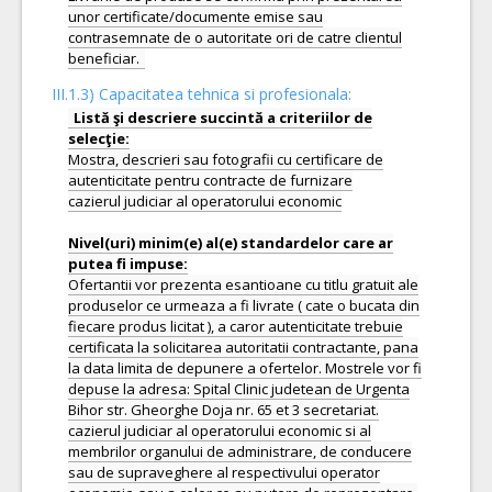
unor certificate/documente emise sau
contrasemnate de o autoritate ori de catre clientul
III.1.3) Capacitatea tehnica si profesionala:
Listă şi descriere succintă a criteriilor de
Mostra, descrieri sau fotografii cu certificare de
autenticitate pentru contracte de furnizare
cazierul judiciar al operatorului economic
Nivel(uri) minim(e) al(e) standardelor care ar
Ofertantii vor prezenta esantioane cu titlu gratuit ale
produselor ce urmeaza a fi livrate ( cate o bucata din
fiecare produs licitat ), a caror autenticitate trebuie
certificata la solicitarea autoritatii contractante, pana
la data limita de depunere a ofertelor. Mostrele vor fi
depuse la adresa: Spital Clinic judetean de Urgenta
Bihor str. Gheorghe Doja nr. 65 et 3 secretariat.
cazierul judiciar al operatorului economic si al
membrilor organului de administrare, de conducere
sau de supraveghere al respectivului operator