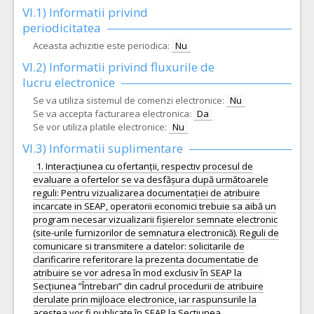
VI.1) Informatii privind
periodicitatea
Aceasta achizitie este periodica:
Nu
VI.2) Informatii privind fluxurile de
lucru electronice
Se va utiliza sistemul de comenzi electronice:
Nu
Se va accepta facturarea electronica:
Da
Se vor utiliza platile electronice:
Nu
VI.3) Informatii suplimentare
1. Interacțiunea cu ofertanții, respectiv procesul de
evaluare a ofertelor se va desfășura după următoarele
reguli: Pentru vizualizarea documentației de atribuire
incarcate in SEAP, operatorii economici trebuie sa aibă un
program necesar vizualizarii fișierelor semnate electronic
(site-urile furnizorilor de semnatura electronică). Reguli de
comunicare si transmitere a datelor: solicitarile de
clarificarire referitorare la prezenta documentatie de
atribuire se vor adresa în mod exclusiv în SEAP la
Secțiunea ”Întrebari” din cadrul procedurii de atribuire
derulate prin mijloace electronice, iar raspunsurile la
acestea vor fi publicate în SEAP la Sectiunea