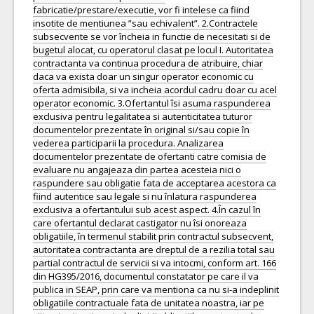
fabricatie/prestare/executie, vor fi intelese ca fiind
insotite de mentiunea ”sau echivalent”. 2.Contractele
subsecvente se vor încheia in functie de necesitati si de
bugetul alocat, cu operatorul clasat pe locul I. Autoritatea
contractanta va continua procedura de atribuire, chiar
daca va exista doar un singur operator economic cu
oferta admisibila, si va incheia acordul cadru doar cu acel
operator economic. 3.Ofertantul îsi asuma raspunderea
exclusiva pentru legalitatea si autenticitatea tuturor
documentelor prezentate în original si/sau copie în
vederea participarii la procedura. Analizarea
documentelor prezentate de ofertanti catre comisia de
evaluare nu angajeaza din partea acesteia nici o
raspundere sau obligatie fata de acceptarea acestora ca
fiind autentice sau legale si nu înlatura raspunderea
exclusiva a ofertantului sub acest aspect. 4.În cazul în
care ofertantul declarat castigator nu îsi onoreaza
obligatiile, în termenul stabilit prin contractul subsecvent,
autoritatea contractanta are dreptul de a rezilia total sau
partial contractul de servicii si va intocmi, conform art. 166
din HG395/2016, documentul constatator pe care il va
publica in SEAP, prin care va mentiona ca nu si-a indeplinit
obligatiile contractuale fata de unitatea noastra, iar pe