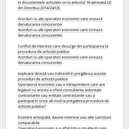
In documentele achizitiei ori la articolul 18 alineatul (2)
din Directiva 2014/24/UE.
Acorduri cu alți operatori economici care vizează
denaturarea concurenței
Acorduri cu alti operatori economici care vizeaza
denaturarea concurentei.
Conflict de interese care decurge din participarea la
procedura de achiziții publice
Acorduri cu alti operatori economici care vizeaza
denaturarea concurentei.
Implicare directă sau indirectă în pregătirea acestei
proceduri de achiziții publice
Operatorul economic sau o Intreprindere care are
legaturi cu acesta a oferit consultanta autoritatii
contractante sau entitatii contractante sau a
participat In orice alt mod la pregatirea procedurii de
achizitii publice?
Încetare anticipată, daune-interese sau alte sancțiuni
comparabile
Operatorul economic s-a aflat Intr-o situatie In care