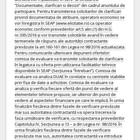
”Documentatie, clarificari si decizii” din cadrul anuntului de
participare. Pentru transmiterea solicitarilor de clarificari
privind documentația de atribuire, operatorii economici se
vor înregistra în SEAP (www.elicitatie.ro) ca operator
economic conform prevederilor art.5 alin.(1) din H.G.
nr.395/2016 și vor transmite solicitările avand în vedere
termenele de răspuns ale autorității contractante
prevăzute la art.160-161 din Legea nr.98/2016 actualiazata.
Pentru comunicarile ulterioare depunerii ofertelor:
comisia de evaluare va transmite solicitarile de clarificare
în legatura cu oferta prin utilizarea facilitatilor tehnice
disponibile în SEAP (Secțiunea “Întrebari”). Comisia de
evaluare va analiza DUAE în corelație cu cerințele stabilite
prin fișa de date a achiziției. Comisia de evaluare va
analiza și verifica fiecare ofertă din punct de vedere al
elementelor tehnice propuse, iar ulterior din punct de
vedere al aspectelor financiare pe care le implică. În urma
finalizării fiecăreia dintre fazele de verificare prevăzute
mai sus autoritatea contractantă va opera trecerea la
faza următoare de verificare, cu respectarea prevederilor
Capitolului IV, Secțiunea a 13 – a din Legea nr. 98/2016. În
urma finalizării fiecăreia dintre fazele de verificare
prevăzute mai sus, autoritatea contractantă va introduce