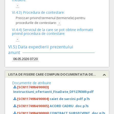
-
VI.4.3) Procedura de contestare:
Precizari privind termenul (termenele) pentru
procedurile de contestare:
-
VI.4.4) Serviciul de la care se pot obtine informatii
privind procedura de contestare:
-
VI.5) Data expedierii prezentului
anunt
06.05.2026 07:20
LISTA DE FISIERE CARE COMPUN DOCUMENTATIA DE ATRIBUIRE
Documente de atribuire
[SCN1174984/00003]
Instructiuni_ofertanti_FisaDate_DF1270369.pdf
[SCN1174984/00004]
caiet de sarcini.pdf.p7s
[SCN1174984/00005]
ACORD CADRU .doc.p7s
[SCN1174984/00006]
CONTRACT SUBSECVENT .doc.p7s