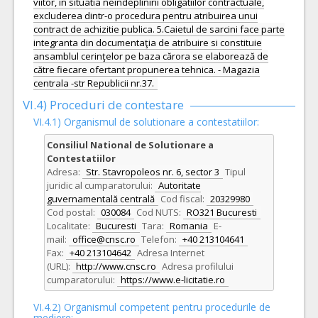
viitor, in situatia neindeplinirii obligatiilor contractuale,
excluderea dintr-o procedura pentru atribuirea unui
contract de achizitie publica. 5.Caietul de sarcini face parte
integranta din documentaţia de atribuire si constituie
ansamblul cerinţelor pe baza cărora se elaborează de
către fiecare ofertant propunerea tehnica. - Magazia
centrala -str Republicii nr.37.
VI.4) Proceduri de contestare
VI.4.1) Organismul de solutionare a contestatiilor:
Consiliul National de Solutionare a
Contestatiilor
Adresa:
Str. Stavropoleos nr. 6, sector 3
Tipul
juridic al cumparatorului:
Autoritate
guvernamentală centrală
Cod fiscal:
20329980
Cod postal:
030084
Cod NUTS:
RO321 Bucuresti
Localitate:
Bucuresti
Tara:
Romania
E-
mail:
office@cnsc.ro
Telefon:
+40 213104641
Fax:
+40 213104642
Adresa Internet
(URL):
http://www.cnsc.ro
Adresa profilului
cumparatorului:
https://www.e-licitatie.ro
VI.4.2) Organismul competent pentru procedurile de
mediere: