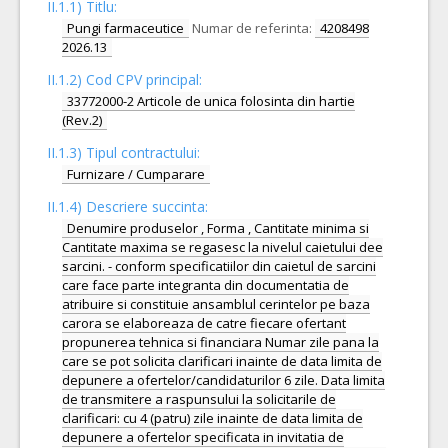
II.1.1) Titlu:
Pungi farmaceutice
Numar de referinta:
4208498
2026.13
II.1.2) Cod CPV principal:
33772000-2 Articole de unica folosinta din hartie
(Rev.2)
II.1.3) Tipul contractului:
Furnizare / Cumparare
II.1.4) Descriere succinta:
Denumire produselor , Forma , Cantitate minima si
Cantitate maxima se regasesc la nivelul caietului dee
sarcini. - conform specificatiilor din caietul de sarcini
care face parte integranta din documentatia de
atribuire si constituie ansamblul cerintelor pe baza
carora se elaboreaza de catre fiecare ofertant
propunerea tehnica si financiara Numar zile pana la
care se pot solicita clarificari inainte de data limita de
depunere a ofertelor/candidaturilor 6 zile. Data limita
de transmitere a raspunsului la solicitarile de
clarificari: cu 4 (patru) zile inainte de data limita de
depunere a ofertelor specificata in invitatia de