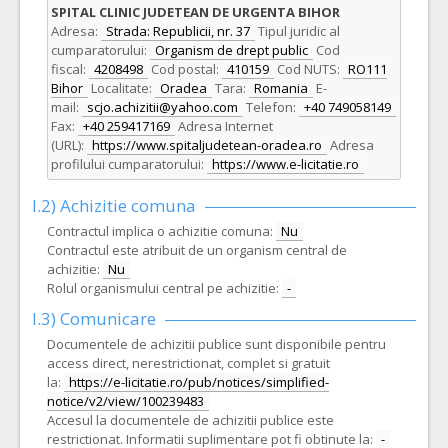
SPITAL CLINIC JUDETEAN DE URGENTA BIHOR
Adresa:
Strada: Republicii, nr. 37
Tipul juridic al
cumparatorului:
Organism de drept public
Cod
fiscal:
4208498
Cod postal:
410159
Cod NUTS:
RO111
Bihor
Localitate:
Oradea
Tara:
Romania
E-
mail:
scjo.achizitii@yahoo.com
Telefon:
+40 749058149
Fax:
+40 259417169
Adresa Internet
(URL):
https://www.spitaljudetean-oradea.ro
Adresa
profilului cumparatorului:
https://www.e-licitatie.ro
I.2) Achizitie comuna
Contractul implica o achizitie comuna:
Nu
Contractul este atribuit de un organism central de
achizitie:
Nu
Rolul organismului central pe achizitie:
-
I.3) Comunicare
Documentele de achizitii publice sunt disponibile pentru
access direct, nerestrictionat, complet si gratuit
la:
https://e-licitatie.ro/pub/notices/simplified-
notice/v2/view/100239483
Accesul la documentele de achizitii publice este
restrictionat. Informatii suplimentare pot fi obtinute la:
-