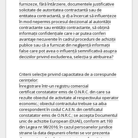
furnizeze, fără întârziere, documentele justificative
solicitate de autoritatea contractantă sau de
entitatea contractantă, și d) a încercat să influențeze
în mod nepermis procesul decizional al autorității
contractante sau entității contractante, să obțină
informații confidențiale care i-ar putea conferi
avantaje necuvenite în cadrul procedurii de achiziții
publice sau că a furnizat din neglijență informații
false care pot avea o influență semnificativă asupra
deciziilor privind excluderea, selecția și atribuirea?
Criterii selecție privind capacitatea de a corespunde
cerințelor:
Înregistrare într-un registru comercial
certificat constatator emis de O.N.R.C. din care sa
rezulte obiectul de activitate al respectivului operator
economic.; obiectul contractului trebuie sa aiba
corespondent în codul C.A.E.N. din certificatul
constatator emis de O.N.R.C.; se accepta Documentul
unic de achizitie European (DUAE), conform art.193
din Legea nr.98/2016; în cazul persoanelor juridice
straine la data depunerii ofertei se vor prezenta