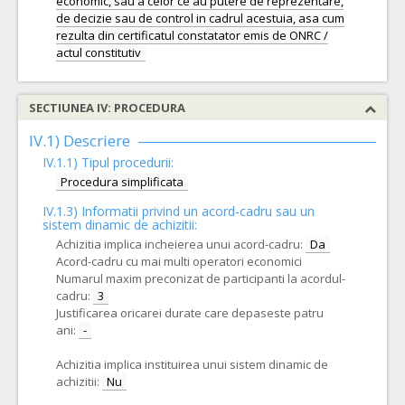
economic, sau a celor ce au putere de reprezentare,
de decizie sau de control in cadrul acestuia, asa cum
rezulta din certificatul constatator emis de ONRC /
SECTIUNEA IV: PROCEDURA
IV.1) Descriere
IV.1.1) Tipul procedurii:
Procedura simplificata
IV.1.3) Informatii privind un acord-cadru sau un
sistem dinamic de achizitii:
Achizitia implica incheierea unui acord-cadru:
Da
Acord-cadru cu mai multi operatori economici
Numarul maxim preconizat de participanti la acordul-
cadru:
3
Justificarea oricarei durate care depaseste patru
ani:
-
Achizitia implica instituirea unui sistem dinamic de
achizitii:
Nu