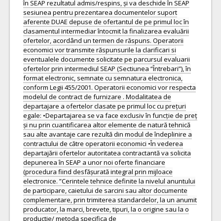
în SEAP rezultatul admis/respins, și va deschide în SEAP
sesiunea pentru prezentarea documentelor suport
aferente DUAE depuse de ofertantul de pe primul loc în
clasamentul intermediar întocmit la finalizarea evaluării
ofertelor, acordând un termen de răspuns. Operatorii
economici vor transmite răspunsurile la clarificari si
eventualele documente solicitate pe parcursul evaluarii
ofertelor prin intermediul SEAP (Sectiunea “Întrebari”), în
format electronic, semnate cu semnatura electronica,
conform Legii 455/2001. Operatorii economici vor respecta
modelul de contract de furnizare . Modalitatea de
departajare a ofertelor clasate pe primul loc cu prețuri
egale: •Departajarea se va face exclusiv în funcție de preț
și nu prin cuantificarea altor elemente de natură tehnică
sau alte avantaje care rezultă din modul de îndeplinire a
contractului de către operatorii economici •În vederea
departajării ofertelor autoritatea contractantă va solicita
depunerea în SEAP a unor noi oferte financiare
(procedura fiind desfășurată integral prin mijloace
electronice. ”Cerintele tehnice definite la nivelul anuntului
de participare, caietului de sarcini sau altor documente
complementare, prin trimiterea standardelor, la un anumit
producator, la marci, brevete, tipuri, la o origine sau la o
productie/ metoda specifica de