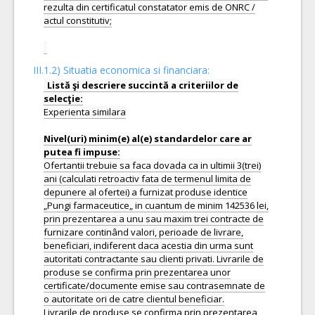
rezulta din certificatul constatator emis de ONRC /
actul constitutiv;
III.1.2) Situatia economica si financiara:
Listă şi descriere succintă a criteriilor de
Experienta similara
Nivel(uri) minim(e) al(e) standardelor care ar
Ofertantii trebuie sa faca dovada ca in ultimii 3(trei)
ani (calculati retroactiv fata de termenul limita de
depunere al ofertei) a furnizat produse identice
„Pungi farmaceutice„ in cuantum de minim 142536 lei,
prin prezentarea a unu sau maxim trei contracte de
furnizare continând valori, perioade de livrare,
beneficiari, indiferent daca acestia din urma sunt
autoritati contractante sau clienti privati. Livrarile de
produse se confirma prin prezentarea unor
certificate/documente emise sau contrasemnate de
o autoritate ori de catre clientul beneficiar.
Livrarile de produse se confirma prin prezentarea