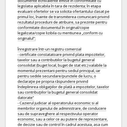
documente echivalente emise in conformitate cu
legislatia aplicabila în tara de rezidenta; în etapa
evaluarii ofertelor se va solicita ofertantului clasat pe
primul loc, înainte de transmiterea comunicarii privind
rezultatul procedurii de atribuire, sa prezinte pentru
conformitate documentul în original/copie
legalizata/copie lizibila cu mentiunea „conform cu
originalul”;
Înregistrare într-un registru comercial
- certificate constatatoare privind plata impozitelor,
taxelor sau a contributiilor la bugetul general
consolidat (buget local, buget de stat etc.) valabile la
momentul prezentarii pentru sediul principal, iar
pentru sediile secundare/punctele de lucru, o
declaraţie pe propria răspundere privind
îndeplinirea obligaţiilor de plată a impozitelor, taxelor
sau contribuţiilor la bugetul general consolidat
datorate”
- Cazierul judiciar al operatorului economic si al
membrilor organului de administrare, de conducere
sau de supraveghere al respectivului operator
economic, sau a celor ce au putere de reprezentare,
de decizie sau de control în cadrul acestuia, asa cum