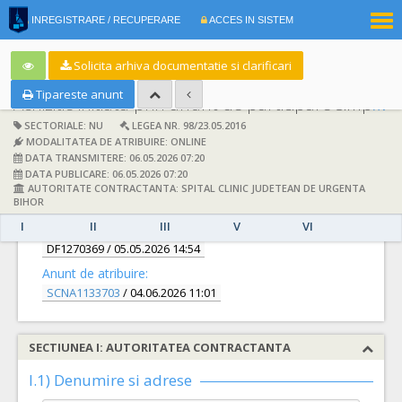
|
INREGISTRARE / RECUPERARE
ACCES IN SISTEM
RO
EN
Solicita arhiva documentatie si clarificari
Tipareste anunt
Achizitie initiata prin anunt de participare simplificat:
SECTORIALE: NU
LEGEA NR. 98/23.05.2016
MODALITATEA DE ATRIBUIRE: ONLINE
DATA TRANSMITERE: 06.05.2026 07:20
DATA PUBLICARE: 06.05.2026 07:20
AUTORITATE CONTRACTANTA: SPITAL CLINIC JUDETEAN DE URGENTA
DETALII
BIHOR
I
II
III
V
VI
Documentatie de atribuire:
DF1270369
/ 05.05.2026 14:54
Anunt de atribuire:
SCNA1133703
/ 04.06.2026 11:01
SECTIUNEA I: AUTORITATEA CONTRACTANTA
I.1) Denumire si adrese