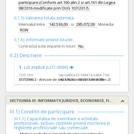
participare.(Conform art.160 alin.2 si art.161 din Legea
98/2016 modificate prin OUG 107/2017).
II.1.5) Valoarea totala estimata:
Intervalul intre :
142.536,00
si
285.072,00
Moneda:
RON
II.1.6) Informatii privind loturile:
Contractul este impartit in loturi:
Nu
II.2) Descriere
1.
Lot implicit (LOT-0000)
COD CPV:
VALOAREA ESTIMATA FARA TVA:
33772000-2
- Articole de unica folosinta din hartie (Rev.2)
142.536,00 - 285.072,00 RON
SECTIUNEA III: INFORMATII JURIDICE, ECONOMICE, FINANCIARE SI TEHNICE
III.1) Conditii de participare
III.1.1) Capacitatea de exercitare a activitatii
profesionale, inclusiv cerintele privind inscrierea in
registrele profesionale sau comerciale: