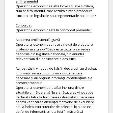
ar fi falimentul
Operatorul economic se afla Intr-o situatie similara,
cum ar fi falimentul, care rezulta dintr-o procedura
similara din legislatiile sau reglementarile nationale?
Concordat
Operatorul economic este In concordat preventiv?
Abaterea profesională gravă
Operatorul economic se face vinovat de o abatere
profesionala grava? Daca este cazul, a se vedea
definitiile din legislatia nationala, din anuntul
relevant sau din documentele achizitiei.
Au fost găsiți vinovați de fals în declarații, au divulgat
informații, nu au putut furniza documentele
necesare și au obținut informații confidențiale ale
acestei proceduri
Operatorul economic s-a aflat într-una dintre
situațiile următoare: a) Nu s-a făcut grav vinovat de
declarații false la furnizarea informațiilor necesare
pentru verificarea absenței motivelor de excludere
sau a îndeplinirii criteriilor de selecție, b) a ascuns
astfel de informații, c) nu a fost în măsură să