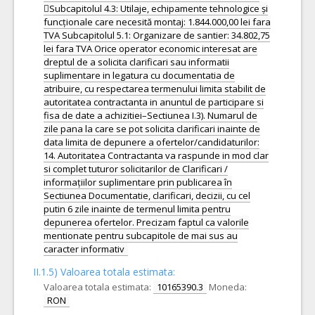
Subcapitolul 4.3: Utilaje, echipamente tehnologice și
funcționale care necesită montaj: 1.844.000,00 lei fara
TVA Subcapitolul 5.1: Organizare de santier: 34.802,75
lei fara TVA Orice operator economic interesat are
dreptul de a solicita clarificari sau informatii
suplimentare in legatura cu documentatia de
atribuire, cu respectarea termenului limita stabilit de
autoritatea contractanta in anuntul de participare si
fisa de date a achizitiei–Sectiunea I.3). Numarul de
zile pana la care se pot solicita clarificari inainte de
data limita de depunere a ofertelor/candidaturilor:
14. Autoritatea Contractanta va raspunde in mod clar
si complet tuturor solicitarilor de Clarificari /
informațiilor suplimentare prin publicarea în
Sectiunea Documentatie, clarificari, decizii, cu cel
putin 6 zile inainte de termenul limita pentru
depunerea ofertelor. Precizam faptul ca valorile
mentionate pentru subcapitole de mai sus au
caracter informativ
II.1.5) Valoarea totala estimata:
Valoarea totala estimata:
10165390.3
Moneda:
RON