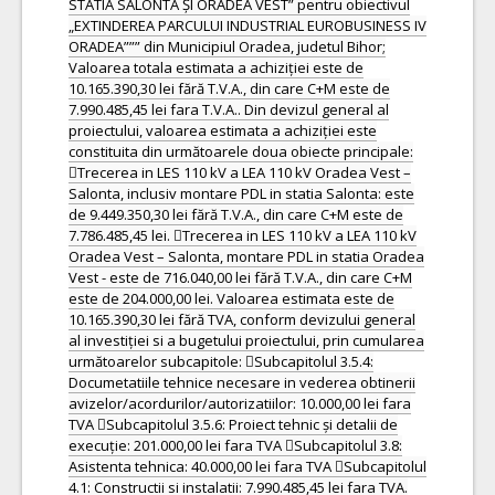
STATIA SALONTA ȘI ORADEA VEST” pentru obiectivul
„EXTINDEREA PARCULUI INDUSTRIAL EUROBUSINESS IV
ORADEA””” din Municipiul Oradea, judetul Bihor;
Valoarea totala estimata a achiziției este de
10.165.390,30 lei fără T.V.A., din care C+M este de
7.990.485,45 lei fara T.V.A.. Din devizul general al
proiectului, valoarea estimata a achiziției este
constituita din următoarele doua obiecte principale:
Trecerea in LES 110 kV a LEA 110 kV Oradea Vest –
Salonta, inclusiv montare PDL in statia Salonta: este
de 9.449.350,30 lei fără T.V.A., din care C+M este de
7.786.485,45 lei. Trecerea in LES 110 kV a LEA 110 kV
Oradea Vest – Salonta, montare PDL in statia Oradea
Vest - este de 716.040,00 lei fără T.V.A., din care C+M
este de 204.000,00 lei. Valoarea estimata este de
10.165.390,30 lei fără TVA, conform devizului general
al investiției si a bugetului proiectului, prin cumularea
următoarelor subcapitole: Subcapitolul 3.5.4:
Documetatiile tehnice necesare in vederea obtinerii
avizelor/acordurilor/autorizatiilor: 10.000,00 lei fara
TVA Subcapitolul 3.5.6: Proiect tehnic și detalii de
execuție: 201.000,00 lei fara TVA Subcapitolul 3.8:
Asistenta tehnica: 40.000,00 lei fara TVA Subcapitolul
4.1: Constructii si instalatii: 7.990.485,45 lei fara TVA.