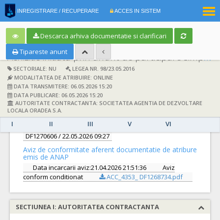
|
INREGISTRARE / RECUPERARE
ACCES IN SISTEM
RO
EN
Descarca arhiva documentatie si clarificari
Tipareste anunt
Achizitie initiata prin anunt de participare simplificat:
SECTORIALE: NU
LEGEA NR. 98/23.05.2016
MODALITATEA DE ATRIBUIRE: ONLINE
DATA TRANSMITERE: 06.05.2026 15:20
DATA PUBLICARE: 06.05.2026 15:20
AUTORITATE CONTRACTANTA: SOCIETATEA AGENTIA DE DEZVOLTARE
DETALII
LOCALA ORADEA S.A.
I
II
III
V
VI
Documentatie de atribuire:
DF1270606
/ 22.05.2026 09:27
Aviz de conformitate aferent documentatie de atribure
emis de ANAP
Data incarcarii aviz:21.04.2026 21:51:36
Aviz
conform conditionat
ACC_4353_ DF1268734.pdf
SECTIUNEA I: AUTORITATEA CONTRACTANTA