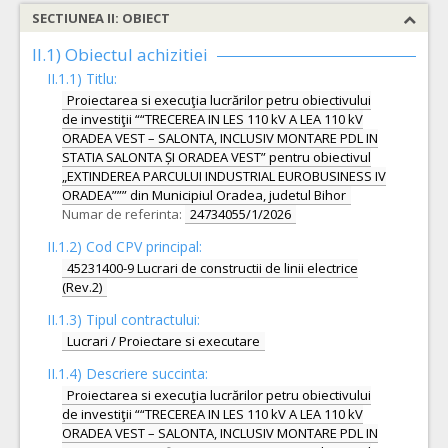
SECTIUNEA II: OBIECT
II.1) Obiectul achizitiei
II.1.1) Titlu:
Proiectarea si execuţia lucrărilor petru obiectivului
de investiţii ““TRECEREA IN LES 110 kV A LEA 110 kV
ORADEA VEST – SALONTA, INCLUSIV MONTARE PDL IN
STATIA SALONTA ȘI ORADEA VEST” pentru obiectivul
„EXTINDEREA PARCULUI INDUSTRIAL EUROBUSINESS IV
ORADEA””” din Municipiul Oradea, judetul Bihor
Numar de referinta:
24734055/1/2026
II.1.2) Cod CPV principal:
45231400-9 Lucrari de constructii de linii electrice
(Rev.2)
II.1.3) Tipul contractului:
Lucrari / Proiectare si executare
II.1.4) Descriere succinta:
Proiectarea si execuţia lucrărilor petru obiectivului
de investiţii ““TRECEREA IN LES 110 kV A LEA 110 kV
ORADEA VEST – SALONTA, INCLUSIV MONTARE PDL IN