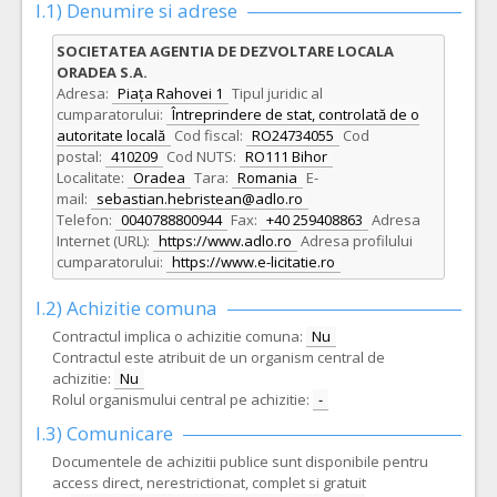
I.1) Denumire si adrese
SOCIETATEA AGENTIA DE DEZVOLTARE LOCALA
ORADEA S.A.
Adresa:
Piața Rahovei 1
Tipul juridic al
cumparatorului:
Întreprindere de stat, controlată de o
autoritate locală
Cod fiscal:
RO24734055
Cod
postal:
410209
Cod NUTS:
RO111 Bihor
Localitate:
Oradea
Tara:
Romania
E-
mail:
sebastian.hebristean@adlo.ro
Telefon:
0040788800944
Fax:
+40 259408863
Adresa
Internet (URL):
https://www.adlo.ro
Adresa profilului
cumparatorului:
https://www.e-licitatie.ro
I.2) Achizitie comuna
Contractul implica o achizitie comuna:
Nu
Contractul este atribuit de un organism central de
achizitie:
Nu
Rolul organismului central pe achizitie:
-
I.3) Comunicare
Documentele de achizitii publice sunt disponibile pentru
access direct, nerestrictionat, complet si gratuit