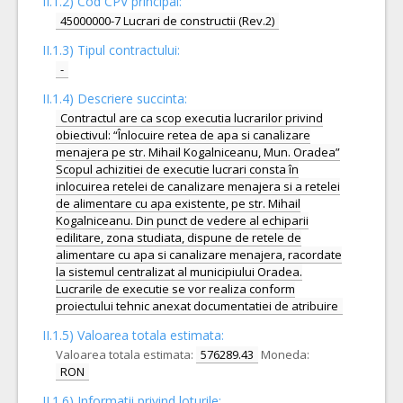
II.1.2) Cod CPV principal:
45000000-7 Lucrari de constructii (Rev.2)
II.1.3) Tipul contractului:
-
II.1.4) Descriere succinta:
Contractul are ca scop executia lucrarilor privind
obiectivul: “Înlocuire retea de apa si canalizare
menajera pe str. Mihail Kogalniceanu, Mun. Oradea”
Scopul achizitiei de executie lucrari consta în
inlocuirea retelei de canalizare menajera si a retelei
de alimentare cu apa existente, pe str. Mihail
Kogalniceanu. Din punct de vedere al echiparii
edilitare, zona studiata, dispune de retele de
alimentare cu apa si canalizare menajera, racordate
la sistemul centralizat al municipiului Oradea.
Lucrarile de executie se vor realiza conform
proiectului tehnic anexat documentatiei de atribuire
II.1.5) Valoarea totala estimata:
Valoarea totala estimata:
576289.43
Moneda:
RON
II.1.6) Informatii privind loturile: