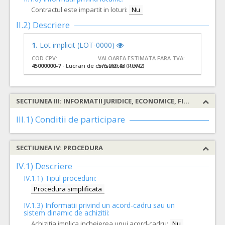
Contractul este impartit in loturi:
Nu
II.2) Descriere
1.
Lot implicit (LOT-0000)
COD CPV:
VALOAREA ESTIMATA FARA TVA:
45000000-7
- Lucrari de constructii (Rev.2)
576.289,43 RON
SECTIUNEA III: INFORMATII JURIDICE, ECONOMICE, FINANCIARE SI TEHNICE
III.1) Conditii de participare
SECTIUNEA IV: PROCEDURA
IV.1) Descriere
IV.1.1) Tipul procedurii:
Procedura simplificata
IV.1.3) Informatii privind un acord-cadru sau un
sistem dinamic de achizitii:
Achizitia implica incheierea unui acord-cadru:
Nu