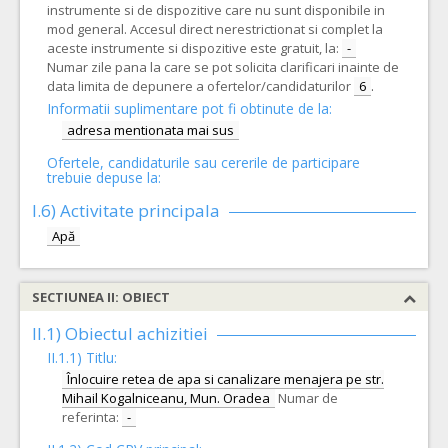
instrumente si de dispozitive care nu sunt disponibile in
mod general. Accesul direct nerestrictionat si complet la
aceste instrumente si dispozitive este gratuit, la:
-
Numar zile pana la care se pot solicita clarificari inainte de
data limita de depunere a ofertelor/candidaturilor
6
.
Informatii suplimentare pot fi obtinute de la:
adresa mentionata mai sus
Ofertele, candidaturile sau cererile de participare
trebuie depuse la:
I.6)
Activitate principala
Apă
SECTIUNEA II: OBIECT
II.1) Obiectul achizitiei
II.1.1) Titlu:
Înlocuire retea de apa si canalizare menajera pe str.
Mihail Kogalniceanu, Mun. Oradea
Numar de
referinta:
-