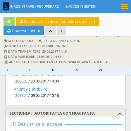
|
INREGISTRARE / RECUPERARE
ACCES IN SISTEM
RO
EN
Solicita arhiva documentatie si clarificari
Tipareste anunt
Achizitie initiata prin anunt de participare simplificat:
SECTORIALE: DA
LEGEA NR. 99/23.05.2016
MODALITATEA DE ATRIBUIRE: ONLINE
DATA TRANSMITERE: 23.03.2017 14:18
DATA PUBLICARE: 23.03.2017 14:18
AUTORITATE CONTRACTANTA: COMPANIA DE APA ORADEA S.A.
DETALII
I
II
III
V
VI
Documentatie de atribuire:
268605
/ 23.03.2017 14:04
Anunt de atribuire:
208164
/ 09.05.2017 10:18
SECTIUNEA I: AUTORITATEA CONTRACTANTA
I.1) Denumire si adrese