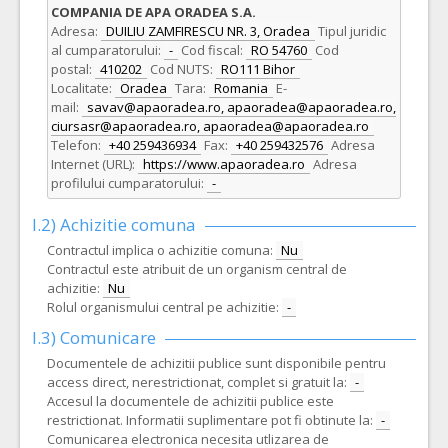
COMPANIA DE APA ORADEA S.A.
Adresa:
DUILIU ZAMFIRESCU NR. 3, Oradea
Tipul juridic
al cumparatorului:
-
Cod fiscal:
RO 54760
Cod
postal:
410202
Cod NUTS:
RO111 Bihor
Localitate:
Oradea
Tara:
Romania
E-
mail:
savav@apaoradea.ro, apaoradea@apaoradea.ro,
ciursasr@apaoradea.ro, apaoradea@apaoradea.ro
Telefon:
+40 259436934
Fax:
+40 259432576
Adresa
Internet (URL):
https://www.apaoradea.ro
Adresa
profilului cumparatorului:
-
I.2) Achizitie comuna
Contractul implica o achizitie comuna:
Nu
Contractul este atribuit de un organism central de
achizitie:
Nu
Rolul organismului central pe achizitie:
-
I.3) Comunicare
Documentele de achizitii publice sunt disponibile pentru
access direct, nerestrictionat, complet si gratuit la:
-
Accesul la documentele de achizitii publice este
restrictionat. Informatii suplimentare pot fi obtinute la:
-
Comunicarea electronica necesita utlizarea de