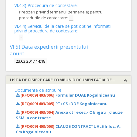
VI.4.3) Procedura de contestare:
Precizari privind termenul (termenele) pentru
procedurile de contestare:
-
VI.4.4) Serviciul de la care se pot obtine informatii
privind procedura de contestare:
-
VI.5) Data expedierii prezentului
anunt
23.03.2017 14:18
LISTA DE FISIERE CARE COMPUN DOCUMENTATIA DE ATRIBUIRE
Documente de atribuire
[RFQ0091403/006]
Formular DUAE Kogalniceanu
[RFQ0091403/005]
PT+CS+DDE Kogalniceanu
[RFQ0091403/004]
Anexa ctr exec.- Obligatii_clauze
SSM la contracte
[RFQ0091403/003]
CLAUZE CONTRACTUALE Inloc. A,
Cm Kogalniceanu