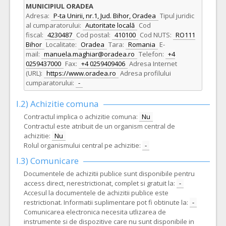
MUNICIPIUL ORADEA
Adresa:
P-ta Unirii, nr.1, Jud. Bihor, Oradea
Tipul juridic
al cumparatorului:
Autoritate locală
Cod
fiscal:
4230487
Cod postal:
410100
Cod NUTS:
RO111
Bihor
Localitate:
Oradea
Tara:
Romania
E-
mail:
manuela.maghiar@oradea.ro
Telefon:
+4
0259437000
Fax:
+4 0259409406
Adresa Internet
(URL):
https://www.oradea.ro
Adresa profilului
cumparatorului:
-
I.2) Achizitie comuna
Contractul implica o achizitie comuna:
Nu
Contractul este atribuit de un organism central de
achizitie:
Nu
Rolul organismului central pe achizitie:
-
I.3) Comunicare
Documentele de achizitii publice sunt disponibile pentru
access direct, nerestrictionat, complet si gratuit la:
-
Accesul la documentele de achizitii publice este
restrictionat. Informatii suplimentare pot fi obtinute la:
-
Comunicarea electronica necesita utlizarea de
instrumente si de dispozitive care nu sunt disponibile in