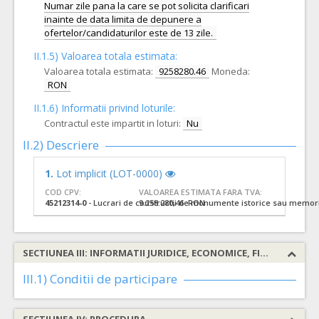
Numar zile pana la care se pot solicita clarificari
inainte de data limita de depunere a
ofertelor/candidaturilor este de 13 zile.
II.1.5) Valoarea totala estimata:
Valoarea totala estimata:
9258280.46
Moneda:
RON
II.1.6) Informatii privind loturile:
Contractul este impartit in loturi:
Nu
II.2) Descriere
1.
Lot implicit (LOT-0000)
COD CPV:
VALOAREA ESTIMATA FARA TVA:
45212314-0
- Lucrari de constructii de monumente istorice sau memori
9.258.280,46 RON
SECTIUNEA III: INFORMATII JURIDICE, ECONOMICE, FINANCIARE SI TEHNICE
III.1) Conditii de participare