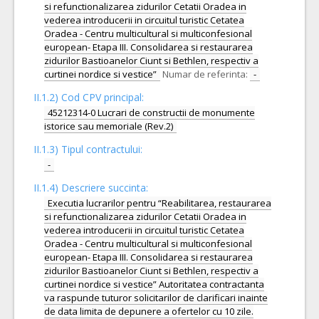
si refunctionalizarea zidurilor Cetatii Oradea in
vederea introducerii in circuitul turistic Cetatea
Oradea - Centru multicultural si multiconfesional
european- Etapa III. Consolidarea si restaurarea
zidurilor Bastioanelor Ciunt si Bethlen, respectiv a
curtinei nordice si vestice”
Numar de referinta:
-
II.1.2) Cod CPV principal:
45212314-0 Lucrari de constructii de monumente
istorice sau memoriale (Rev.2)
II.1.3) Tipul contractului:
-
II.1.4) Descriere succinta:
Executia lucrarilor pentru “Reabilitarea, restaurarea
si refunctionalizarea zidurilor Cetatii Oradea in
vederea introducerii in circuitul turistic Cetatea
Oradea - Centru multicultural si multiconfesional
european- Etapa III. Consolidarea si restaurarea
zidurilor Bastioanelor Ciunt si Bethlen, respectiv a
curtinei nordice si vestice” Autoritatea contractanta
va raspunde tuturor solicitarilor de clarificari inainte
de data limita de depunere a ofertelor cu 10 zile.