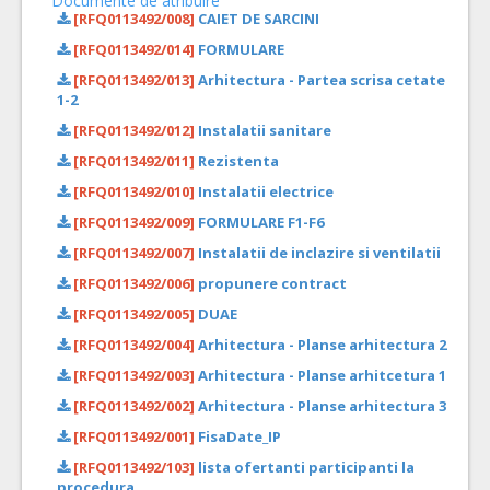
Documente de atribuire
[RFQ0113492/008]
CAIET DE SARCINI
[RFQ0113492/014]
FORMULARE
[RFQ0113492/013]
Arhitectura - Partea scrisa cetate
1-2
[RFQ0113492/012]
Instalatii sanitare
[RFQ0113492/011]
Rezistenta
[RFQ0113492/010]
Instalatii electrice
[RFQ0113492/009]
FORMULARE F1-F6
[RFQ0113492/007]
Instalatii de inclazire si ventilatii
[RFQ0113492/006]
propunere contract
[RFQ0113492/005]
DUAE
[RFQ0113492/004]
Arhitectura - Planse arhitectura 2
[RFQ0113492/003]
Arhitectura - Planse arhitcetura 1
[RFQ0113492/002]
Arhitectura - Planse arhitectura 3
[RFQ0113492/001]
FisaDate_IP
[RFQ0113492/103]
lista ofertanti participanti la
procedura