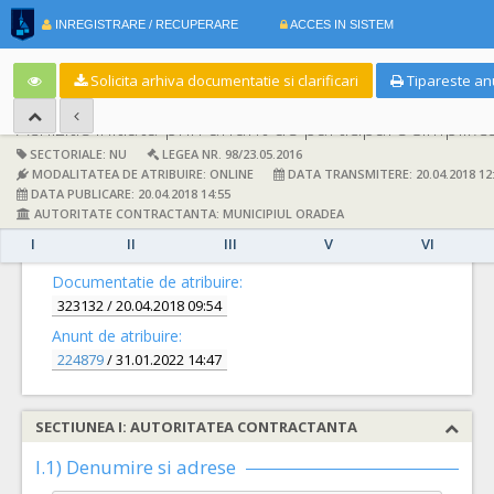
|
INREGISTRARE / RECUPERARE
ACCES IN SISTEM
RO
E
Solicita arhiva documentatie si clarificari
Tipareste an
Achizitie initiata prin anunt de participare simplific
SECTORIALE: NU
LEGEA NR. 98/23.05.2016
MODALITATEA DE ATRIBUIRE: ONLINE
DATA TRANSMITERE: 20.04.2018 12
DATA PUBLICARE: 20.04.2018 14:55
AUTORITATE CONTRACTANTA: MUNICIPIUL ORADEA
I
II
III
V
VI
DETALII
Documentatie de atribuire:
323132
/ 20.04.2018 09:54
Anunt de atribuire:
224879
/ 31.01.2022 14:47
SECTIUNEA I: AUTORITATEA CONTRACTANTA
I.1) Denumire si adrese